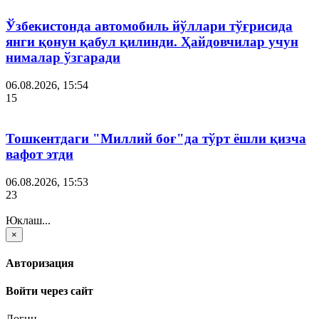
Ўзбекистонда автомобиль йўллари тўғрисида
янги қонун қабул қилинди. Ҳайдовчилар учун
нималар ўзгаради
06.08.2026, 15:54
15
Тошкентдаги "Миллий боғ"да тўрт ёшли қизча
вафот этди
06.08.2026, 15:53
23
Юклаш...
×
Авторизация
Войти через сайт
Логин