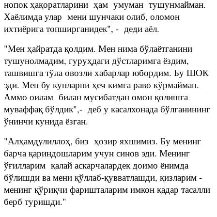
нопок ҳақоратларини ҳам умуман тушунмайман.
Хаёлимда улар мени шунчаки олиб, оломон
ихтиёрига топширганидек", - деди аёл.
"Мен ҳайратда қолдим. Мен нима бўлаётганини
тушунолмадим, гуруҳдаги дўстларимга ёздим,
ташвишга тўла овозли хабарлар юбордим. Бу ШОК
эди. Мен бу кунларни ҳеч кимга раво кўрмайман.
Аммо оилам билан мусибатдан омон қолишга
муваффақ бўлдик",- деб у касалхонада бўлганининг
ўнинчи кунида ёзган.
"Алҳамдулиллоҳ, биз ҳозир яхшимиз. Бу менинг
барча қариндошларим учун синов эди. Менинг
ўғилларим қалай аскарчалардек доимо ёнимда
бўлишди ва мени қўллаб-қувватлашди, қизларим -
менинг қўриқчи фаришталарим имкон қадар тасалли
берб туришди."