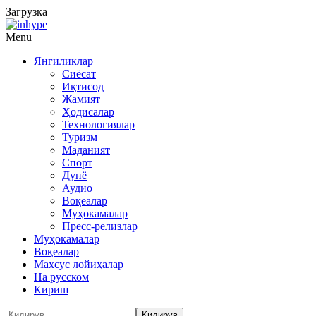
Загрузка
Menu
Янгиликлар
Сиёсат
Иқтисод
Жамият
Ҳодисалар
Технологиялар
Туризм
Маданият
Спорт
Дунё
Аудио
Воқеалар
Муҳокамалар
Пресс-релизлар
Муҳокамалар
Воқеалар
Махсус лойиҳалар
На русском
Кириш