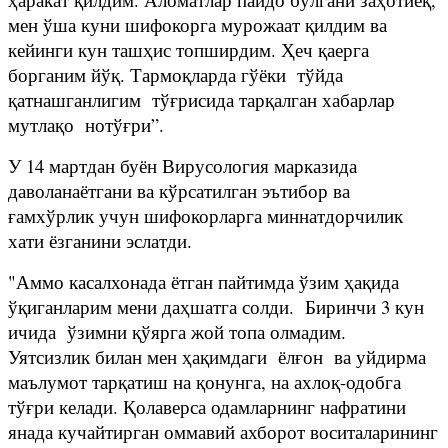
мен ўша куни шифокорга мурожаат қилдим ва
кейинги кун ташҳис топширдим. Ҳеч қаерга
борганим йўқ. Тармоқларда гўёки тўйда
қатнашганлигим тўғрисида тарқалган хабарлар
мутлақо нотўғри”.
У 14 мартдан буён Вирусология марказида
даволанаётгани ва кўрсатилган эътибор ва
ғамхўрлик учун шифокорларга миннатдорчилик
хати ёзганини эслатди.
"Аммо касалхонада ётган пайтимда ўзим ҳақида
ўқиганларим мени даҳшатга солди. Биринчи 3 кун
ичида ўзимни қўярга жой топа олмадим.
Уятсизлик билан мен ҳақимдаги ёлғон ва уйдирма
маълумот тарқатиш на қонунга, на ахлоқ-одобга
тўғри келади. Қолаверса одамларнинг нафратини
янада кучайтирган оммавий ахборот воситаларининг