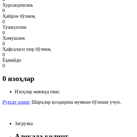
Хурсандчилик
0
Ҳайрон бўлмоқ
0
Тушкунлик
0
Хомушлик
0
Ҳафсаласи пир бўлмоқ
0
Ёқмайди
0
0
изоҳлар
Изоҳлар мавжуд емас
Рухсат олинг
Шарҳлар қолдириш мумкин бўлиши учун.
Загрузка
Алоқада қолинг