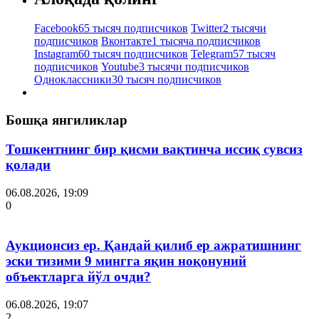
Facebook
65 тысяч подписчиков
Twitter
2 тысячи
подписчиков
Вконтакте
1 тысяча подписчиков
Instagram
60 тысяч подписчиков
Telegram
57 тысяч
подписчиков
Youtube
3 тысячи подписчиков
Одноклассники
30 тысяч подписчиков
Бошқа янгиликлар
Тошкентнинг бир қисми вақтинча иссиқ сувсиз
қолади
06.08.2026, 19:09
0
Аукционсиз ер. Қандай қилиб ер ажратишнинг
эски тизими 9 мингга яқин ноқонуний
объектларга йўл очди?
06.08.2026, 19:07
2