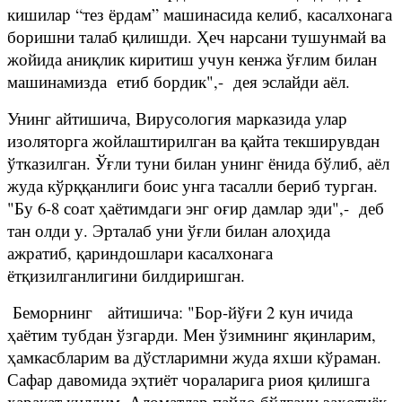
кишилар “тез ёрдам” машинасида келиб, касалхонага
боришни талаб қилишди. Ҳеч нарсани тушунмай ва
жойида аниқлик киритиш учун кенжа ўғлим билан
машинамизда етиб бордик",- дея эслайди аёл.
Унинг айтишича, Вирусология марказида улар
изоляторга жойлаштирилган ва қайта текширувдан
ўтказилган. Ўғли туни билан унинг ёнида бўлиб, аёл
жуда кўрққанлиги боис унга тасалли бериб турган.
"Бу 6-8 соат ҳаётимдаги энг оғир дамлар эди",- деб
тан олди у. Эрталаб уни ўғли билан алоҳида
ажратиб, қариндошлари касалхонага
ётқизилганлигини билдиришган.
Беморнинг айтишича: "Бор-йўғи 2 кун ичида
ҳаётим тубдан ўзгарди. Мен ўзимнинг яқинларим,
ҳамкасбларим ва дўстларимни жуда яхши кўраман.
Сафар давомида эҳтиёт чораларига риоя қилишга
ҳаракат қилдим. Аломатлар пайдо бўлгани заҳотиёқ,