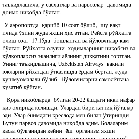
таъкидлашича, у саёҳатлар ва парвозлар давомида
доимо ниқобда бўлган.
У аэропортда қарийб 10 соат бўлиб, шу вақт
ичида ўзини жуда яхши ҳис этган. Рейсга рўйхатга
олиш соат 17:15да бошланган ва йўловчилар кам
бўлган. Рўйхатга олувчи ходимларнинг ниқобсиз ва
қўлқопларсиз эканлиги аёлнинг диққатини тортган.
Унинг таъкидлашича, Uzbekistan Airways вакили
юкларни рйхатдан ўтказишда ёрдам берган, жуда
хушмуомалали бўлиб, йўловчиларни самолётгача
кузатиб қўйган.
"Қора ниқобларда бўлган 20-22 ёшдаги икки нафар
қиз охирида келишди. Улардан бири қаттиқ йўталар
эди. Улар ёнимдаги креслода мен билан ўтиришди.
Бутун парвоз давомида ниқобда эдим. Болаларим
касал бўлганидан кейин ёш организм яхши
курашиши ва вирусни енга олишини тушундим”-