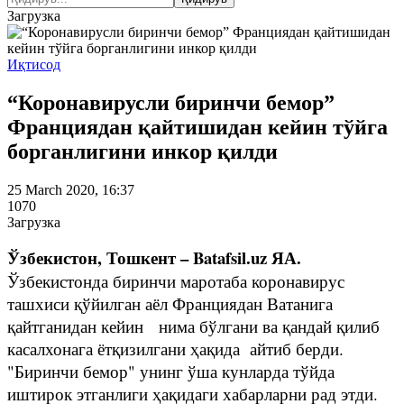
Загрузка
Иқтисод
“Коронавирусли биринчи бемор”
Франциядан қайтишидан кейин тўйга
борганлигини инкор қилди
25 March 2020, 16:37
1070
Загрузка
Ўзбекистон, Тошкент – Batafsil.uz ЯА.
Ўзбекистонда биринчи маротаба коронавирус
ташхиси қўйилган аёл Франциядан Ватанига
қайтганидан кейин нима бўлгани ва қандай қилиб
касалхонага ётқизилгани ҳақида айтиб берди.
"Биринчи бемор" унинг ўша кунларда тўйда
иштирок этганлиги ҳақидаги хабарларни рад этди.