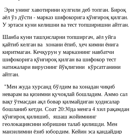
Эри унинг хавотирини кулгили деб топган. Бироқ
аёл ўз дўсти - марказ шифокорига қўнғироқ қилган.
У эртаси куни келишни ва тест топширишни айтган.
Шанба куни ташҳисларни топширгач, аёл уйга
қайтиб келган ва хонани ёпиб, ҳеч кимни ёнига
киритмаган. Кечқурун у марказнинг навбатчи
шифокорига қўнғироқ қилган ва шифокор тест
натижалари вируснинг йўқлигини кўрсатганини
айтган.
"Мен жуда хурсанд бўлдим ва хонадан чиқиб
неварам ва қизимни қучоқлай бошладим. Аммо сал
вақт ўтмасдан ақл бовар қилмайдиган ҳодисалар
бошланиб кетди. Соат 20:30да менга 4 хил рақамдан
қўнғироқ қилишиб, яшаш жойимнинг
геолокациясини юбришни талаб қилишди. Мен
манзилимни ёзиб юбордим. Кейин эса қандайдир