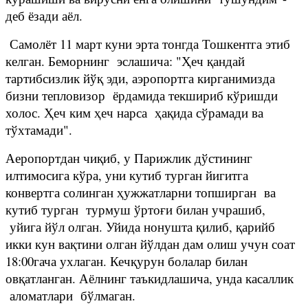
деб ёзади аёл.
Самолёт 11 март куни эрта тонгда Тошкентга этиб
келган. Беморнинг эслашича: "Ҳеч қандай
тартибсизлик йўқ эди, аэропортга кирганимизда
бизни тепловизор ёрдамида текшириб кўришди
холос. Ҳеч ким ҳеч нарса ҳақида сўрамади ва
тўхтамади".
Аеропортдан чиқиб, у Парижлик дўстининг
илтимосига кўра, уни кутиб турган йигитга
конвертга солинган ҳужжатларни топширган ва
кутиб турган турмуш ўртоғи билан учрашиб,
уйига йўл олган. Уйида нонушта қилиб, қарийб
икки кун вақтини олган йўлдан дам олиш учун соат
18:00гача ухлаган. Кечқурун болалар билан
овқатланган. Аёлнинг таъкидлашича, унда касаллик
аломатлари бўлмаган.