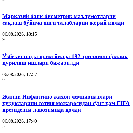
Марказий банк биометрик маълумотларни
сақлаш бўйича янги талабларни жорий қилди
06.08.2026, 18:15
9
Ўзбекистонда ярим йилда 192 триллион сўмлик
қурилиш ишлари бажарилди
06.08.2026, 17:57
9
Жанни Инфантино жаҳон чемпионатлари
ҳуқуқларини сотиш можаросидан сўнг ҳам FIFA
президенти лавозимида қолди
06.08.2026, 17:40
5