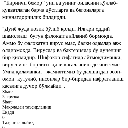
“Биринчи бемор” уни ва унинг оиласини қўллаб-
қувватлаган барча дўстларга ва бегоналарга
миннатдорчилик билдирди.
"Дунё жуда нозик бўлиб қолди. Илгари оддий
шамоллаш бугун фалокатга айланиб бормоқда.
Аммо бу фалокатни вирус эмас, балки одамлар авж
олдирмоқда. Вируслар ва бактериялар бу дунёнинг
бир қисмидир. Шифокор сифатида айтмоқчиманки,
вируснинг борлиги ҳали касалланиш дегани эмас.
Умид қиламанки, жамиятимиз бу даҳшатдан эсон-
омон қутулиб, инсонлар бир-биридан нафратланиш
касалига дучор бўлмайди".
Share
Загрузка
Share
Мақоладан таъсирланиш
Ёқади
0
Таҳсинга лойиқ
0