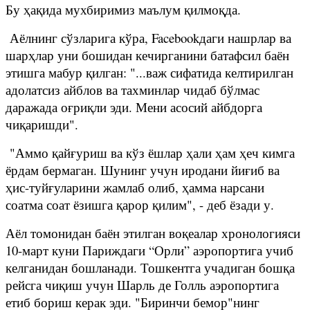
Бу ҳақида мухбиримиз маълум қилмоқда.
Аёлнинг сўзларига кўра, Facebookдаги нашрлар ва
шарҳлар уни бошидан кечирганини батафсил баён
этишга мабур қилган: "...важ сифатида келтирилган
адолатсиз айблов ва тахминлар чидаб бўлмас
даражада оғриқли эди. Мени асосий айбдорга
чиқаришди".
"Аммо қайғуриш ва кўз ёшлар ҳали ҳам ҳеч кимга
ёрдам бермаган. Шунинг учун иродани йиғиб ва
ҳис-туйғуларини жамлаб олиб, ҳамма нарсани
соатма соат ёзишга қарор қилим", - деб ёзади у.
Аёл томонидан баён этилган воқеалар хронологияси
10-март куни Париждаги “Орли” аэропортига учиб
келганидан бошланади. Тошкентга учадиган бошқа
рейсга чиқиш учун Шарль де Голль аэропортига
етиб бориш керак эди. "Биринчи бемор"нинг