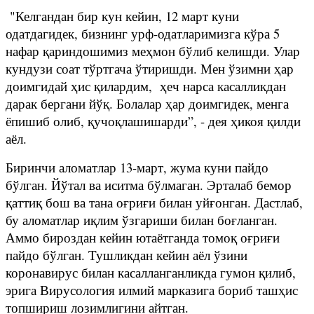
"Келгандан бир кун кейин, 12 март куни
одатдагидек, бизнинг урф-одатларимизга кўра 5
нафар қариндошимиз меҳмон бўлиб келишди. Улар
кундузи соат тўртгача ўтиришди. Мен ўзимни ҳар
доимгидай ҳис қилардим, ҳеч нарса касалликдан
дарак бергани йўқ. Болалар ҳар доимгидек, менга
ёпишиб олиб, қучоқлашишарди”, - дея ҳикоя қилди
аёл.
Биринчи аломатлар 13-март, жума куни пайдо
бўлган. Йўтал ва иситма бўлмаган. Эрталаб бемор
қаттиқ бош ва тана оғриғи билан уйғонган. Дастлаб,
бу аломатлар иқлим ўзгариши билан боғланган.
Аммо бироздан кейин ютаётганда томоқ оғриғи
пайдо бўлган. Тушликдан кейин аёл ўзини
коронавирус билан касалланганликда гумон қилиб,
эрига Вирусология илмий марказига бориб ташҳис
топшириш лозимлигини айтган.