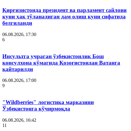
Қирғизистонда президент ва парламент сайлови
куни ҳақ тўланадиган дам олиш куни сифатида
белгиланди
06.08.2026, 17:30
6
Инсультга учраган ўзбекистонлик Бош
консулхона кўмагида Қозоғистондан Ватанга
қайтарилди
06.08.2026, 17:00
9
"Wildberries" логистика марказини
Ўзбекистонга кўчирмоқда
06.08.2026, 16:42
11