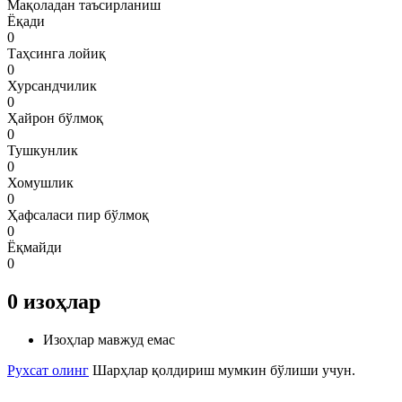
Мақоладан таъсирланиш
Ёқади
0
Таҳсинга лойиқ
0
Хурсандчилик
0
Ҳайрон бўлмоқ
0
Тушкунлик
0
Хомушлик
0
Ҳафсаласи пир бўлмоқ
0
Ёқмайди
0
0
изоҳлар
Изоҳлар мавжуд емас
Рухсат олинг
Шарҳлар қолдириш мумкин бўлиши учун.