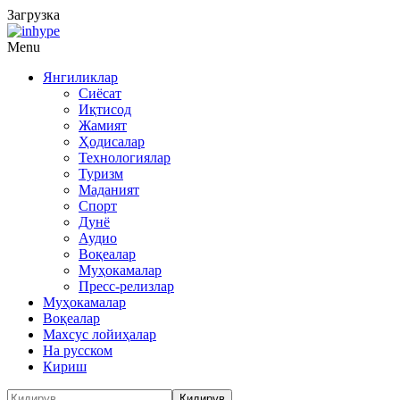
Загрузка
Menu
Янгиликлар
Сиёсат
Иқтисод
Жамият
Ҳодисалар
Технологиялар
Туризм
Маданият
Спорт
Дунё
Аудио
Воқеалар
Муҳокамалар
Пресс-релизлар
Муҳокамалар
Воқеалар
Махсус лойиҳалар
На русском
Кириш