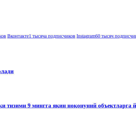
ков
Вконтакте
1 тысяча подписчиков
Instagram
60 тысяч подписчи
олади
ки тизими 9 мингга яқин ноқонуний объектларга 