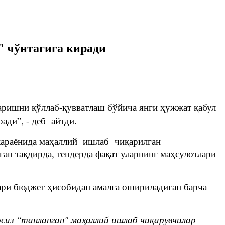
" чўнтагига киради
ришни қўллаб-қувватлаш бўйича янги ҳужжат қабул
ади”, - деб айтди.
 жараёнида маҳаллий ишлаб чиқарилган
ган тақдирда, тендерда фақат уларнинг маҳсулотлари
лари бюджет ҳисобидан амалга ошириладиган барча
осиз “танланган" маҳаллий ишлаб чиқарувчилар