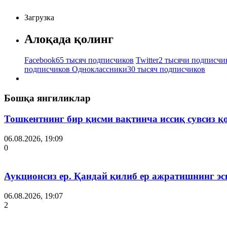
Загрузка
Алоқада қолинг
Facebook
65 тысяч подписчиков
Twitter
2 тысячи подписчи
подписчиков
Одноклассники
30 тысяч подписчиков
Бошқа янгиликлар
Тошкентнинг бир қисми вақтинча иссиқ сувсиз қ
06.08.2026, 19:09
0
Аукционсиз ер. Қандай қилиб ер ажратишнинг эс
06.08.2026, 19:07
2