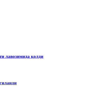
ти лавозимида қолди
лгиланди