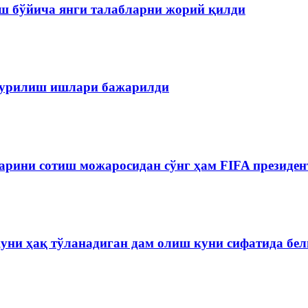
ш бўйича янги талабларни жорий қилди
 қурилиш ишлари бажарилди
рини сотиш можаросидан сўнг ҳам FIFA президен
куни ҳақ тўланадиган дам олиш куни сифатида бе