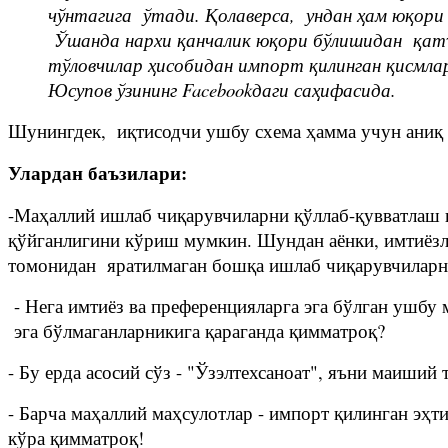
чўнтагига ўтади. Қолаверса, ундан ҳам юқори
Ўшанда нархи қанчалик юқори бўлишидан қатъи
тўловчилар ҳисобидан импорт қилинган қисмлар
Юсупов ўзининг Facebookдаги саҳифасида.
Шунингдек, иқтисодчи ушбу схема ҳамма учун аниқ 
Улардан баъзилари:
-Маҳаллий ишлаб чиқарувчиларни қўллаб-қувватлаш 
қўйганлигини кўриш мумкин. Шундан аёнки, имтиёзл
томонидан яратилмаган бошқа ишлаб чиқарувчиларн
- Нега имтиёз ва преференцияларга эга бўлган ушбу 
эга бўлмаганларникига қараганда қимматроқ?
- Бу ерда асосий сўз - "Ўзэлтехсаноат", яъни маиший 
- Барча маҳаллий маҳсулотлар - импорт қилинган эҳт
кўра қимматроқ!