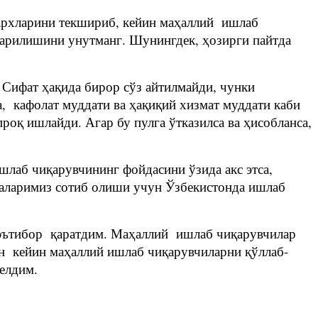
 нархларини текшириб, кейин маҳаллий ишлаб
жарилишини унутманг. Шунингдек, ҳозирги пайтда
Сифат ҳақида бирор сўз айтилмайди, чунки
а, кафолат муддати ва ҳақиқий хизмат муддати каби
оқ ишлайди. Агар бу пулга ўтказилса ва ҳисобланса,
шлаб чиқарувчининг фойдасини ўзида акс этса,
аларимиз сотиб олиши учун Ўзбекистонда ишлаб
а эътибор қаратдим. Маҳаллий ишлаб чиқарувчилар
ан кейин маҳаллий ишлаб чиқарувчиларни қўллаб-
келдим.