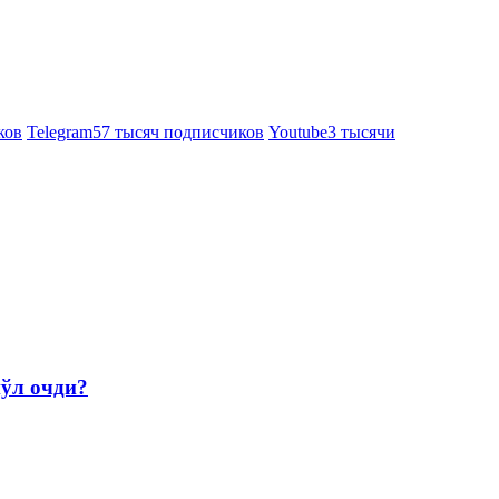
ков
Telegram
57 тысяч подписчиков
Youtube
3 тысячи
йўл очди?