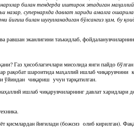
 нархлар билан тендерда иштирок этадиган маҳалли
 назар, супернархда давлат хариди амалга ошарилав
ни йиғиш билан шуғулланадиган бўлсангиз ҳам, бу қо
ва равшан эканлигини таъкидлаб, фойдаланувчиларни
қани? Газ ҳисоблагичлари мисолида янги пайдо бўлга
ар рақобат шароитида маҳаллий ишлаб чиқарувчини қ
и ўйиндан чиқариш учун тарқатилган.
маҳаллий ишлаб чиқарувчиларнинг давлат харидлари до
техника.
иёт қисмлардан йиғилади (божсиз олиб кирилган). Фақа