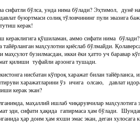
н ва сифатли бўлса, унда нима бўлади? Эҳтимол, дунё
давлат буюртмаси солиқ тўловчининг пули эвазига ба
 тутиш керак!
ш кераклигига қўшиламан, аммо сифати нима бўлади? 
 тайёрланган маҳсулотни қиёслаб бўлмайди. Қолаверс
аҳсулот бузилмасдан, икки ёки ҳатто уч баравар кўпр
змат қилиши туфайли арзонга тушади.
истонга нисбатан кўпроқ харажат билан тайёрланса, и
штируви харажатларини ўз ичига олсаю, давлат идор
бўлиши керак экан?
ўлганимда, маҳаллий ишлаб чиқарувчилар маҳсулотиг
ммат эди, сифати ҳақида гапирмаса ҳам бўлади. Шунд
ганида ҳар доим ҳам яхши эмас экан, деган хулосага 