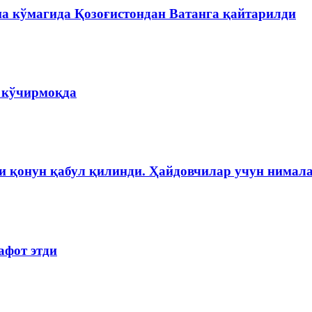
на кўмагида Қозоғистондан Ватанга қайтарилди
а кўчирмоқда
и қонун қабул қилинди. Ҳайдовчилар учун нимала
афот этди