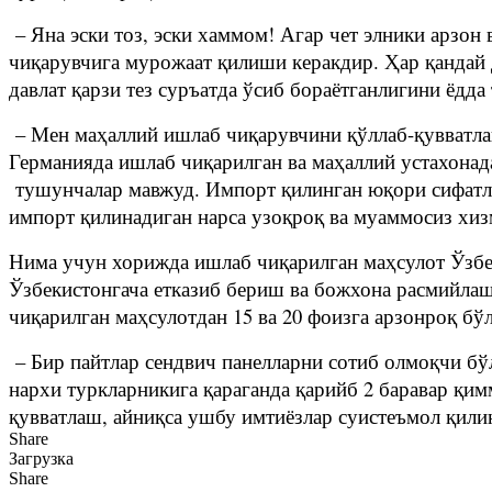
– Яна эски тоз, эски хаммом! Агар чет элники арзо
чиқарувчига мурожаат қилиши керакдир. Ҳар қандай 
давлат қарзи тез суръатда ўсиб бораётганлигини ёдда
– Мен маҳаллий ишлаб чиқарувчини қўллаб-қувватла
Германияда ишлаб чиқарилган ва маҳаллий устахонада
тушунчалар мавжуд. Импорт қилинган юқори сифатли м
импорт қилинадиган нарса узоқроқ ва муаммосиз хи
Нима учун хорижда ишлаб чиқарилган маҳсулот Ўзбек
Ўзбекистонгача етказиб бериш ва божхона расмийла
чиқарилган маҳсулотдан 15 ва 20 фоизга арзонроқ 
– Бир пайтлар сендвич панелларни сотиб олмоқчи б
нархи туркларникига қараганда қарийб 2 баравар қи
қувватлаш, айниқса ушбу имтиёзлар суистеъмол қилин
Share
Загрузка
Share