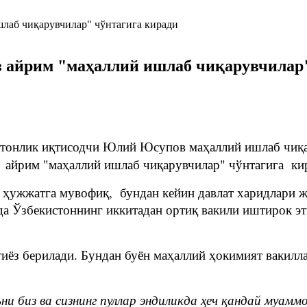
з айрим "маҳаллий ишлаб чиқарувчилар
тонлик иқтисодчи Юлий Юсупов маҳаллий ишлаб чиқа
 айрим "маҳаллий ишлаб чиқарувчилар" чўнтагига кир
н ҳужжатга мувофиқ, бундан кейин давлат харидлари
да Ўзбекистоннинг иккитадан ортиқ вакили иштирок эт
тиёз берилади. Бундан буён маҳаллий ҳокимият вакил
и биз ва сизнинг пуллар эндиликда ҳеч қандай муамм