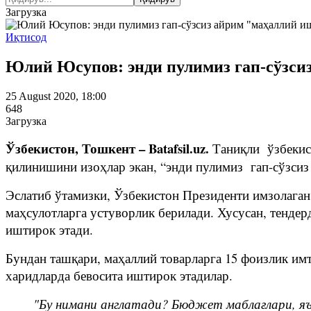
Загрузка
Иқтисод
Юлий Юсупов: энди пулимиз гап-сўзси
25 August 2020, 18:00
648
Загрузка
Ўзбекистон, Тошкент – Batafsil.uz.
Таниқли ўзбекис
қилинишини изоҳлар экан, “энди пулимиз гап-сўзсиз
Эслатиб ўтамизки, Ўзбекистон Президенти имзолага
маҳсулотларга устуворлик берилади. Хусусан, тендер
иштирок этади.
Бундан ташқари, маҳаллий товарларга 15 фоизлик им
харидларда бевосита иштирок этадилар.
"Бу нимани англатади? Бюджет маблағлари, яън