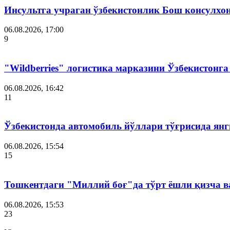
Инсультга учраган ўзбекистонлик Бош консулхо
06.08.2026, 17:00
9
"Wildberries" логистика марказини Ўзбекистонг
06.08.2026, 16:42
11
Ўзбекистонда автомобиль йўллари тўғрисида янг
06.08.2026, 15:54
15
Тошкентдаги "Миллий боғ"да тўрт ёшли қизча в
06.08.2026, 15:53
23