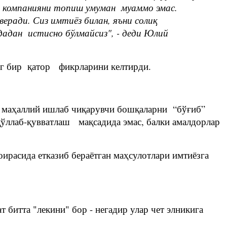
й компанияни топиш умуман муаммо эмас.
еради. Сиз имтиёз билан, яъни солиқ
идадан истисно бўлмайсиз", - деди Юлий
нг бир қатор фикрларини келтирди.
н маҳаллий ишлаб чиқарувчи бошқаларни “бўғиб”
ўллаб-қувватлаш мақсадида эмас, балки амалдорлар
ирасида етказиб бераётган маҳсулотлари имтиёзга
т битта "лекини" бор - негадир улар чет элникига