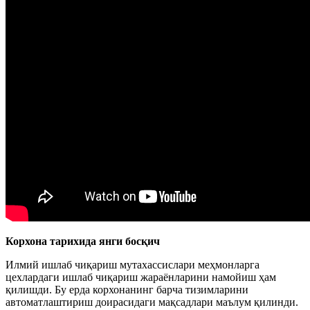
Корхона тарихида янги босқич
Илмий ишлаб чиқариш мутахассислари меҳмонларга
цехлардаги ишлаб чиқариш жараёнларини намойиш ҳам
қилишди. Бу ерда корхонанинг барча тизимларини
автоматлаштириш доирасидаги мақсадлари маълум қилинди.