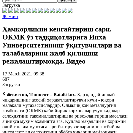
Загрузка
Жамият
Ҳамкорликни кенгайтириш сари.
ОКМК ўз тадқиқотларига Инха
Университетининг ўқитувчилари ва
талабаларини жалб қилишни
режалаштирмоқда. Видео
17 March 2021, 09:38
687
Загрузка
Ўзбекистон, Тошкент – Batafsil.uz.
Ҳар қандай ишлаб
чиқаришнинг асосий ҳаракатлантирувчи кучи - юқори
малакали мутахассислардир. Олмалиқ кон-металлургия
комбинати (ОКМК) каби йирик корхоналар учун кадрлар
салоҳиятини такомиллаштириш ва ривожлантириш масаласи
айниқса муҳим аҳамиятга эга. Кўплаб маҳаллий ва хорижий
олий таълим муассасалари битирувчиларининг касбий ва
интеллектуал салоҳиятини рўёбга чиқариш майдончаси