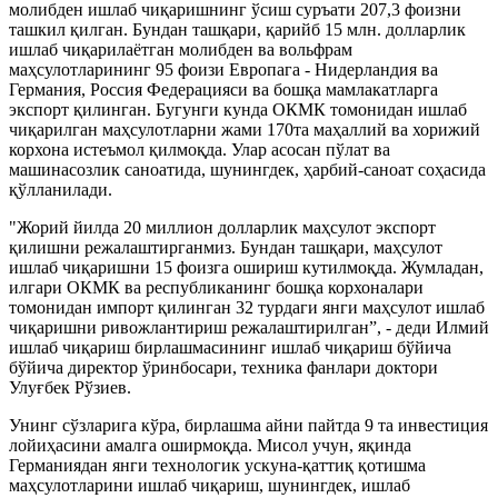
молибден ишлаб чиқаришнинг ўсиш суръати 207,3 фоизни
ташкил қилган. Бундан ташқари, қарийб 15 млн. долларлик
ишлаб чиқарилаётган молибден ва вольфрам
маҳсулотларининг 95 фоизи Европага - Нидерландия ва
Германия, Россия Федерацияси ва бошқа мамлакатларга
экспорт қилинган. Бугунги кунда ОКМК томонидан ишлаб
чиқарилган маҳсулотларни жами 170та маҳаллий ва хорижий
корхона истеъмол қилмоқда. Улар асосан пўлат ва
машинасозлик саноатида, шунингдек, ҳарбий-саноат соҳасида
қўлланилади.
"Жорий йилда 20 миллион долларлик маҳсулот экспорт
қилишни режалаштирганмиз. Бундан ташқари, маҳсулот
ишлаб чиқаришни 15 фоизга ошириш кутилмоқда. Жумладан,
илгари ОКМК ва республиканинг бошқа корхоналари
томонидан импорт қилинган 32 турдаги янги маҳсулот ишлаб
чиқаришни ривожлантириш режалаштирилган”, - деди Илмий
ишлаб чиқариш бирлашмасининг ишлаб чиқариш бўйича
бўйича директор ўринбосари, техника фанлари доктори
Улуғбек Рўзиев.
Унинг сўзларига кўра, бирлашма айни пайтда 9 та инвестиция
лойиҳасини амалга оширмоқда. Мисол учун, яқинда
Германиядан янги технологик ускуна-қаттиқ қотишма
маҳсулотларини ишлаб чиқариш, шунингдек, ишлаб