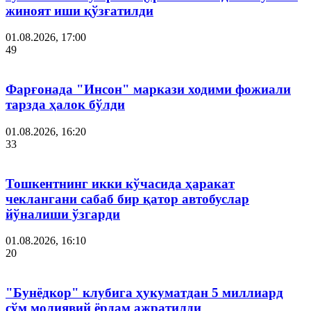
жиноят иши қўзғатилди
01.08.2026, 17:00
49
Фарғонада "Инсон" маркази ходими фожиали
тарзда ҳалок бўлди
01.08.2026, 16:20
33
Тошкентнинг икки кўчасида ҳаракат
чеклангани сабаб бир қатор автобуслар
йўналиши ўзгарди
01.08.2026, 16:10
20
"Бунёдкор" клубига ҳукуматдан 5 миллиард
сўм молиявий ёрдам ажратилди