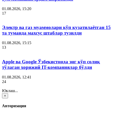
01.08.2026, 15:20
17
Электр ва газ муаммолари кўп кузатилаётган 15
та туманда махсус штаблар тузилди
01.08.2026, 15:15
13
Apple ва Google Ўзбекистонда энг кўп солиқ
тўлаган хорижий IT-компаниялар бўлди
01.08.2026, 12:41
24
Юклаш...
×
Авторизация