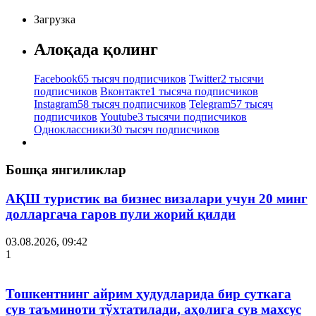
Загрузка
Алоқада қолинг
Facebook
65 тысяч подписчиков
Twitter
2 тысячи
подписчиков
Вконтакте
1 тысяча подписчиков
Instagram
58 тысяч подписчиков
Telegram
57 тысяч
подписчиков
Youtube
3 тысячи подписчиков
Одноклассники
30 тысяч подписчиков
Бошқа янгиликлар
АҚШ туристик ва бизнес визалари учун 20 минг
долларгача гаров пули жорий қилди
03.08.2026, 09:42
1
Тошкентнинг айрим ҳудудларида бир суткага
сув таъминоти тўхтатилади, аҳолига сув махсус