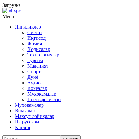
Загрузка
Menu
Янгиликлар
Сиёсат
Иқтисод
Жамият
Ҳодисалар
Технологиялар
Туризм
Маданият
Спорт
Дунё
Аудио
Воқеалар
Муҳокамалар
Пресс-релизлар
Муҳокамалар
Воқеалар
Махсус лойиҳалар
На русском
Кириш