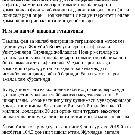
сифатида комбинат ёшларни илмий-ишлаб чиқариш
ҳамкорликка фаол жалб қилишни давом этмоқда. Энг сўнгги
лойиҳалардан бири - Тошкентдаги Инха университети билан
ҳамкорликни ривожлантириш ҳисобланади.
Илм ва ишлаб чиқариш туташувида
Таълим, фан ва ишлаб чиқариш интеграциясини муҳокама
қилиш учун Жанубий Корея университети филиали
ўқитувчилари Чирчиқда жойлашган Нодир металлар ва
қаттиқ қотишмалар ишлаб чиқариш илмий-ишлаб чиқариш
бирлашмасига таклиф этилди. Меҳмонларга нафақат
компания тарихи, унинг ютуқлари ва келажакдаги
истиқболлари ҳақида айтиб берилди, балки ҳамма нарса
амалда ҳам кўрсатилди.
Бу ерда вольфрам ва молибден каби нодир металлар ҳамда
қаттиқ қотишмалардан тайёрланган маҳсулотлар ишлаб
чиқарилади. Комбинатнинг ушбу бўлинмаси муваффақиялари
ҳақида гапирганда, ўтган икки йил мобайнида бу ерда 51
миллион долларлик 30 дан ортиқ янги турдаги маҳсулот
ишлаб чиқариш маҳаллийлаштирилганини таъкидлаш лозим.
Ўтган йили товар маҳсулотларининг ўсиш суръати 2019 йилга
нисбатан 164,3 фоизни ташкил этган. Жумладан, металл