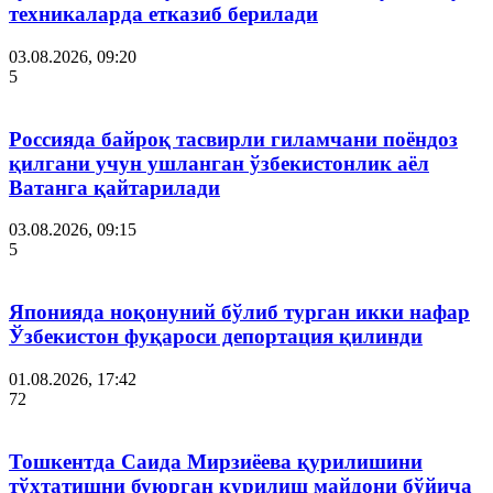
техникаларда етказиб берилади
03.08.2026, 09:20
5
Россияда байроқ тасвирли гиламчани поёндоз
қилгани учун ушланган ўзбекистонлик аёл
Ватанга қайтарилади
03.08.2026, 09:15
5
Японияда ноқонуний бўлиб турган икки нафар
Ўзбекистон фуқароси депортация қилинди
01.08.2026, 17:42
72
Тошкентда Саида Мирзиёева қурилишини
тўхтатишни буюрган қурилиш майдони бўйича