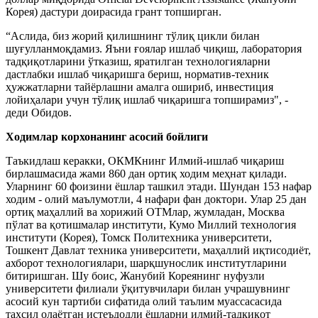
Корея) дастури доирасида грант топширган.
“Аслида, биз жорий қилишнинг тўлиқ цикли билан
шуғулланмоқдамиз. Яъни ғоялар ишлаб чиқиш, лаборатория
тадқиқотларини ўтказиш, яратилган технологияларни
дастлабки ишлаб чиқаришга бериш, норматив-техник
ҳужжатларни тайёрлашни амалга ошириб, инвестиция
лойиҳалари учун тўлиқ ишлаб чиқаришга топширамиз", -
деди Обидов.
Ходимлар корхонанинг асосий бойлиги
Таъкидлаш керакки, ОКМКнинг Илмий-ишлаб чиқариш
бирлашмасида жами 860 дан ортиқ ходим меҳнат қилади.
Уларнинг 60 фоизини ёшлар ташкил этади. Шундан 153 нафар
ходим - олий маълумотли, 4 нафари фан доктори. Улар 25 дан
ортиқ маҳаллий ва хорижий ОТМлар, жумладан, Москва
пўлат ва қотишмалар институти, Кумо Миллий технология
институти (Корея), Томск Политехника университети,
Тошкент Давлат техника университети, маҳаллий иқтисодиёт,
ахборот технологиялари, шарқшунослик институтларини
битиришган. Шу боис, Жанубий Кореянинг нуфузли
университети филиали ўқитувчилари билан учрашувнинг
асосий кун тартиби сифатида олий таълим муассасасида
таҳсил олаётган истеъдодли ёшларни илмий-тадқиқот