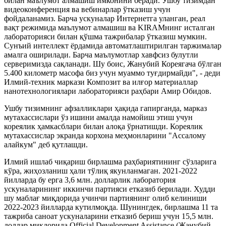
билан маълумот алмашиш имконини беради. Ушбу тизимдан
видеоконференция ва вебинарлар ўтказиш учун
фойдаланамиз. Барча ускуналар Интернетга уланган, реал
вақт режимида маълумот алмашиш ва KIRAMнинг исталган
лабораторияси билан қўшма тажрибалар ўтказиш мумкин.
Сунъий интеллект ёрдамида автоматлаштирилган таржималар
амалга оширилади. Барча маълумотлар хавфсиз булутли
серверимизда сақланади. Шу боис, Жанубий Кореягача бўлган
5.400 километр масофа биз учун муаммо туғдирмайди", - деди
Илмий-техник маркази Композит ва илғор материаллар
нанотехнологиялари лабораторияси раҳбари Амир Обидов.
Ушбу тизимнинг афзалликлари ҳақида гапирганда, марказ
мутахассислари ўз ишини амалда намойиш этиш учун
кореялик ҳамкасблари билан алоқа ўрнатишди. Кореялик
мутахассислар экранда корхона меҳмонларини "Ассалому
алайкум" деб қутлашди.
Илмий ишлаб чиқариш бирлашма раҳбариятининг сўзларига
кўра, жиҳозланиш ҳали тўлиқ якунланмаган. 2021-2022
йилларда бу ерга 3,6 млн. долларлик лаборатория
ускуналарининг иккинчи партияси етказиб берилади. Худди
шу маблағ миқдорида учинчи партиянинг олиб келиниши
2022-2023 йилларда кутилмоқда. Шунингдек, бирлашма 11 та
тажриба саноат ускуналарини етказиб бериш учун 15,5 млн.
доллар миқдорида Official Development Assistance (Жанубий