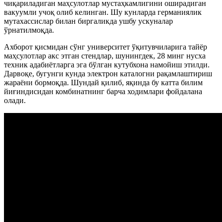
чиқариладиган маҳсулотлар мустаҳкамлигини оширадиган
вакуумли учоқ олиб келинган. Шу кунларда германиялик
мутахассислар билан биргаликда ушбу ускуналар
ўрнатилмоқда.
Ахборот қисмидан сўнг университет ўқитувчиларига тайёр
маҳсулотлар акс этган стендлар, шунингдек, 28 минг нусха
техник адабиётларга эга бўлган кутубхона намойиш этилди.
Дарвоқе, бугунги кунда электрон каталогни рақамлаштириш
жараёни бормоқда. Шундай қилиб, яқинда бу катта билим
йиғиндисидан комбинатнинг барча ходимлари фойдалана
олади.