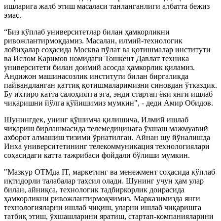
ишларига жалб этиш масаласи танланганлиги албатта бежиз
эмас.
“Биз кўплаб университетлар билан ҳамкорликни
ривожлантирмоқдамиз. Масалан, илмий-технологик
лойиҳалар соҳасида Москва пўлат ва қотишмалар институти
ва Ислом Каримов номидаги Тошкент Давлат техника
университети билан доимий асосда ҳамкорлик қиламиз.
Андижон машинасозлик институти билан биргаликда
пайвандланган қаттиқ қотишмаларимизни синовдан ўтказдик.
Бу ихтиро катта салоҳиятга эга, энди стартап ёки янги ишлаб
чиқаришни йўлга қўйишимиз мумкин", - деди Амир Обидов.
Шунингдек, унинг қўшимча қилишича, Илмий ишлаб
чиқариш бирлашмасида телемедицинага ўхшаш мажмуавий
ахборот алмашиш тизими ўрнатилган. Айнан шу йўналишда
Инха университетининг телекоммуникация технологиялари
соҳасидаги катта тажрибаси фойдали бўлиши мумкин.
"Мазкур ОТМда IT, маркетинг ва менежмент соҳасида кўплаб
иқтидорли талабалар таҳсил олади. Шунинг учун ҳам улар
билан, айниқса, технологик тадбиркорлик доирасида
ҳамкорликни ривожлантирмоқчимиз. Марказимизда янги
технологияларни ишлаб чиқиш, уларни ишлаб чиқаришга
татбиқ этиш, ўхшашларини яратиш, стартап-компанияларини