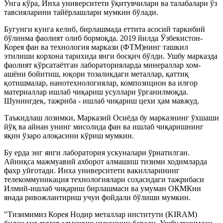
Унга кўра, Инха университети ўқитувчилари ва талабалари ўз
тавсияларини тайёрлашлари мумкин бўлади.
Бугунги кунга келиб, бирлашмада еттита асосий таркибий
бўлинма фаолият олиб бормоқда. 2019 йилда Ўзбекистон-
Корея фан ва технология маркази (ФТМ)нинг ташкил
этилиши корхона тарихида янги босқич бўлди. Ушбу марказда
фаолият кўрсатаётган лабораторияларда минераллар хом-
ашёни бойитиш, юқори тозаликдаги металлар, қаттиқ
қотишмалар, нанотехнологиялар, композицион ва илғор
материаллар ишлаб чиқариш усуллари ўрганилмоқда.
Шунингдек, тажриба - ишлаб чиқариш цехи ҳам мавжуд.
Таъкидлаш лозимки, Марказий Осиёда бу марказнинг ўхшаши
йўқ ва айнан унинг мисолида фан ва ишлаб чиқаришнинг
яқин ўзаро алоқасини кўриш мумкин.
Бу ерда энг янги лаборатория ускуналари ўрнатилган.
Айниқса мажмуавий ахборот алмашиш тизими ходимларда
фахр уйғотади. Инха университети вакилларининг
телекоммуникация технологиялари соҳасидаги тажрибаси
Илмий-ишлаб чиқариш бирлашмаси ва умуман ОКМКни
янада ривожлантириш учун фойдали бўлиши мумкин.
"Тизимимиз Корея Нодир металлар институти (KIRAM)