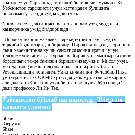
яратиш учун биргаликда иш олиб боришимиз мумкин. Бу
Ўзбекистон тараққиёти учун катта қадам бўлишига
ишонаман", - дейди суҳбатдошимиз.
Университет делегацияси вакиллари ҳам узоқ муддатли
ҳамкорликка умид билдиришди.
"Ишлаб чиқариш мамлакат тараққиётининг энг муҳим
таркибий қисмларидан биридир. Пировард мақсадга эришиш,
яъни Ўзбекистонда кучли саноат базасини яратиш учун
телекоммуникация, дастурлаш ва йирик маълумотлар таҳлили
борасидаги тажрибамизни беришимиз мумкин. Мисол учун,
мен Samsung компаниясида ишлаган тажрибам билан
ўртоқлашишни истардим. Умид қиламанки, бу тадбир Инха
университети ва ОКМК ўртасида узоқ муддатли ҳамкорлик
алоқаларини ўрнатиш учун бошланғич нуқта бўла олади", -
деди профессор Ли Ин Тек.
Ўзбекистон бўйлаб янгиликлар:
Telegram-
каналга уланинг
Share
Загрузка
Share
Мақоладан таъсирланиш