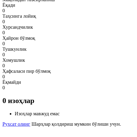
Ёқади
0
Таҳсинга лойиқ
0
Хурсандчилик
0
Ҳайрон бўлмоқ
0
Тушкунлик
0
Хомушлик
0
Ҳафсаласи пир бўлмоқ
0
Ёқмайди
0
0
изоҳлар
Изоҳлар мавжуд емас
Рухсат олинг
Шарҳлар қолдириш мумкин бўлиши учун.