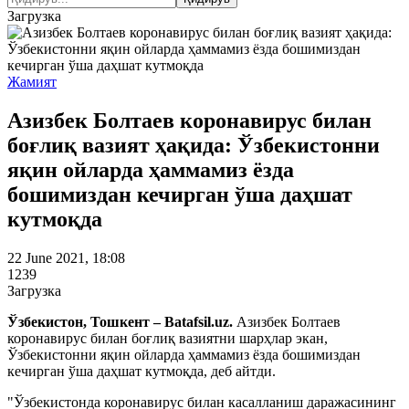
Загрузка
Жамият
Азизбек Болтаев коронавирус билан
боғлиқ вазият ҳақида: Ўзбекистонни
яқин ойларда ҳаммамиз ёзда
бошимиздан кечирган ўша даҳшат
кутмоқда
22 June 2021, 18:08
1239
Загрузка
Ўзбекистон, Тошкент – Batafsil.uz.
Азизбек Болтаев
коронавирус билан боғлиқ вазиятни шарҳлар экан,
Ўзбекистонни яқин ойларда ҳаммамиз ёзда бошимиздан
кечирган ўша даҳшат кутмоқда, деб айтди.
"Ўзбекистонда коронавирус билан касалланиш даражасининг