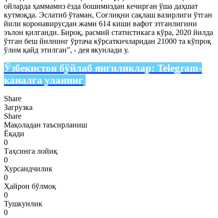
ойларда ҳаммамиз ёзда бошимиздан кечирган ўша даҳшат
кутмоқда. Эслатиб ўтаман, Соғлиқни сақлаш вазирлиги ўтган
йили коронавирусдан жами 614 киши вафот этганлигини
эълон қилганди. Бироқ, расмий статистикага кўра, 2020 йилда
ўтган беш йилнинг ўртача кўрсаткичларидан 21000 та кўпроқ
ўлим қайд этилган”, - дея якунлади у.
Ўзбекистон бўйлаб янгиликлар:
Telegram-
каналга уланинг
Share
Загрузка
Share
Мақоладан таъсирланиш
Ёқади
0
Таҳсинга лойиқ
0
Хурсандчилик
0
Ҳайрон бўлмоқ
0
Тушкунлик
0