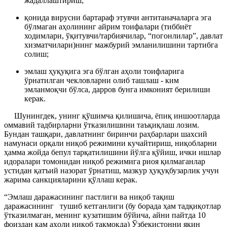
жадаллаштириш;
қонида вирусни бартараф этувчи антитаначаларга эга
бўлмаган аҳолининг айрим тоифалари (тиббиёт
ходимлари, ўқитувчи/тарбиячилар, “погонлилар”, давлат
хизматчилари)нинг мажбурий эмланилишини тартибга
солиш;
эмлаш ҳуқуқига эга бўлган аҳоли тоифларига
ўрнатилган чекловларни олиб ташлаш - ким
эмланмоқчи бўлса, дарров бунга имконият берилиши
керак.
Шунингдек, унинг қўшимча қилишича, ёпиқ иншоотларда
оммавий тадбирларни ўтказилишини таъқиқлаш лозим.
Бундан ташқари, давлатнинг биринчи раҳбарлари шахсий
намунаси орқали ниқоб режимини кучайтириш, ниқобларни
ҳамма жойда бепул тарқатилишини йўлга қўйиш, ички ишлар
идоралари томонидан ниқоб режимига риоя қилмаганлар
устидан қатъий назорат ўрнатиш, мазкур ҳуқуқбузарлик учун
жарима санкцияларини қўллаш керак.
“Эмлаш даражасининг пастлиги ва ниқоб тақиш
даражасининг тушиб кетганлиги (бу борада ҳам тадқиқотлар
ўтказилмаган, менинг кузатишим бўйича, айни пайтда 10
фоиздан кам аҳоли ниқоб тақмоқда) Ўзбекистонни яқин