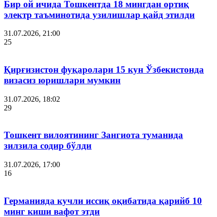
Бир ой ичида Тошкентда 18 мингдан ортиқ
электр таъминотида узилишлар қайд этилди
31.07.2026, 21:00
25
Қирғизистон фуқаролари 15 кун Ўзбекистонда
визасиз юришлари мумкин
31.07.2026, 18:02
29
Тошкент вилоятининг Зангиота туманида
зилзила содир бўлди
31.07.2026, 17:00
16
Германияда кучли иссиқ оқибатида қарийб 10
минг киши вафот этди