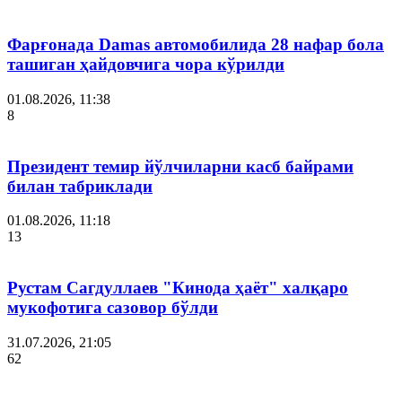
Фарғонада Damas автомобилида 28 нафар бола
ташиган ҳайдовчига чора кўрилди
01.08.2026, 11:38
8
Президент темир йўлчиларни касб байрами
билан табриклади
01.08.2026, 11:18
13
Рустам Сагдуллаев "Кинода ҳаёт" халқаро
мукофотига сазовор бўлди
31.07.2026, 21:05
62