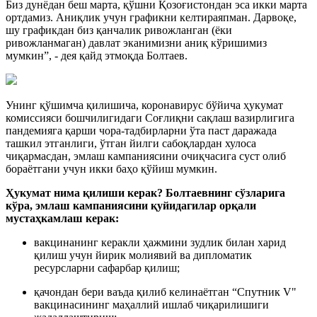
Биз дунёдан беш марта, қўшни Қозоғистондан эса икки марта
ортдамиз. Аниқлик учун графикни келтираяпман. Дарвоқе,
шу графикдан биз қанчалик ривожланган (ёки
ривожланмаган) давлат эканимизни аниқ кўришимиз
мумкин”, - дея қайд этмоқда Болтаев.
Унинг қўшимча қилишича, коронавирус бўйича ҳукумат
комиссияси бошчилигидаги Соғлиқни сақлаш вазирлигига
пандемияга қарши чора-тадбирларни ўта паст даражада
ташкил этганлиги, ўтган йилги сабоқлардан хулоса
чиқармасдан, эмлаш кампаниясини очиқчасига суст олиб
бораётгани учун икки баҳо қўйиш мумкин.
Ҳукумат нима қилиши керак? Болтаевнинг сўзларига
кўра, эмлаш кампаниясини қуйидагилар орқали
мустаҳкамлаш керак:
вакцинанинг керакли ҳажмини зудлик билан харид
қилиш учун йирик молиявий ва дипломатик
ресурсларни сафарбар қилиш;
қачондан бери ваъда қилиб келинаётган “Спутник V"
вакцинасининг маҳаллий ишлаб чиқарилишиги