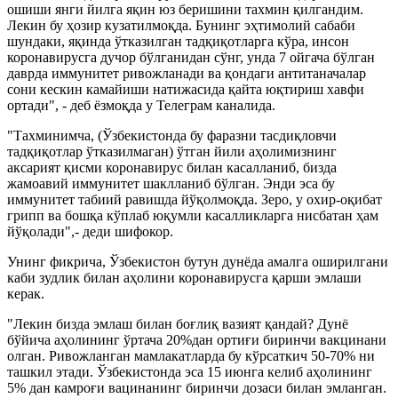
ошиши янги йилга яқин юз беришини тахмин қилгандим.
Лекин бу ҳозир кузатилмоқда. Бунинг эҳтимолий сабаби
шундаки, яқинда ўтказилган тадқиқотларга кўра, инсон
коронавирусга дучор бўлганидан сўнг, унда 7 ойгача бўлган
даврда иммунитет ривожланади ва қондаги антитаначалар
сони кескин камайиши натижасида қайта юқтириш хавфи
ортади", - деб ёзмоқда у Телеграм каналида.
"Тахминимча, (Ўзбекистонда бу фаразни тасдиқловчи
тадқиқотлар ўтказилмаган) ўтган йили аҳолимизнинг
аксарият қисми коронавирус билан касалланиб, бизда
жамоавий иммунитет шаклланиб бўлган. Энди эса бу
иммунитет табиий равишда йўқолмоқда. Зеро, у охир-оқибат
грипп ва бошқа кўплаб юқумли касалликларга нисбатан ҳам
йўқолади",- деди шифокор.
Унинг фикрича, Ўзбекистон бутун дунёда амалга оширилгани
каби зудлик билан аҳолини коронавирусга қарши эмлаши
керак.
"Лекин бизда эмлаш билан боғлиқ вазият қандай? Дунё
бўйича аҳолининг ўртача 20%дан ортиғи биринчи вакцинани
олган. Ривожланган мамлакатларда бу кўрсаткич 50-70% ни
ташкил этади. Ўзбекистонда эса 15 июнга келиб аҳолининг
5% дан камроғи вацинанинг биринчи дозаси билан эмланган.