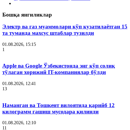
Бошқа янгиликлар
Электр ва газ муаммолари кўп кузатилаётган 15
та туманда махсус штаблар тузилди
01.08.2026, 15:15
1
Apple ва Google Ўзбекистонда энг кўп солиқ
тўлаган хорижий IT-компаниялар бўлди
01.08.2026, 12:41
13
Наманган ва Тошкент вилоятида қарийб 12
килограмм гашиш мусодара қилинди
01.08.2026, 12:10
11