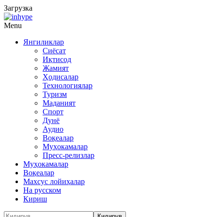
Загрузка
Menu
Янгиликлар
Сиёсат
Иқтисод
Жамият
Ҳодисалар
Технологиялар
Туризм
Маданият
Спорт
Дунё
Аудио
Воқеалар
Муҳокамалар
Пресс-релизлар
Муҳокамалар
Воқеалар
Махсус лойиҳалар
На русском
Кириш