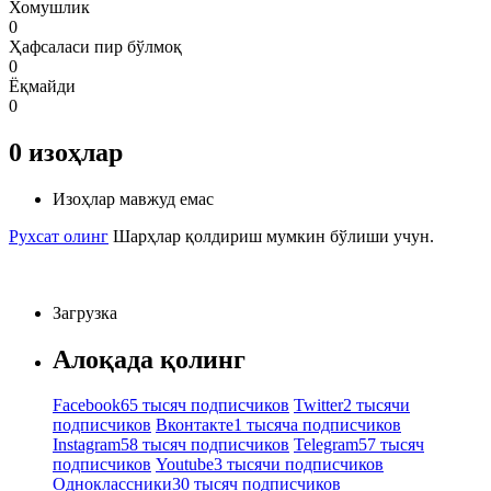
Хомушлик
0
Ҳафсаласи пир бўлмоқ
0
Ёқмайди
0
0
изоҳлар
Изоҳлар мавжуд емас
Рухсат олинг
Шарҳлар қолдириш мумкин бўлиши учун.
Загрузка
Алоқада қолинг
Facebook
65 тысяч подписчиков
Twitter
2 тысячи
подписчиков
Вконтакте
1 тысяча подписчиков
Instagram
58 тысяч подписчиков
Telegram
57 тысяч
подписчиков
Youtube
3 тысячи подписчиков
Одноклассники
30 тысяч подписчиков