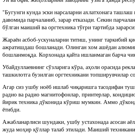
"Бугунги кунда эски нарсаларни ахлатхонага ташлаш 
давомида парчаланиб, зарар етказади. Секин парчал
бўлган маиший ва оргтехника тўғри тартибда зарар
Жараён асбоб-ускуналарни титиш, унинг таркибий қи
ажратишдаш бошланади. Олинган хом ашёдан алюмини
бошланмоқда. Корхонада қайта ишланмаган барча чи
Убайдуллаевнинг сўзларига кўра, аҳоли орасида рекл
ташкилотга бузилган оргтехникани топширувчилар с
Агар сиз ушбу ноёб ишлаб чиқаришга тасодифан тушиб
радио ва радио магнитофонлар, принтерлар, кондици
йирик техника дўконида кўриш мумкин. Аммо дўконда
ётибди.
Ажабланарлиси шундаки, ушбу устахонада асосан аёл
жуда моҳир қўллар талаб этилади. Маиший техникани