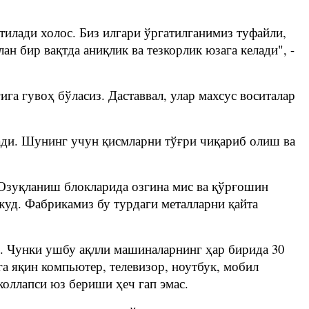
тилади холос. Биз илгари ўргатилганимиз туфайли,
 бир вақтда аниқлик ва тезкорлик юзага келади", -
ига гувоҳ бўласиз. Даставвал, улар махсус воситалар
ади. Шунинг учун қисмларни тўғри чиқариб олиш ва
 Озуқланиш блокларида озгина мис ва қўрғошин
жуд. Фабрикамиз бу турдаги металларни қайта
. Чунки ушбу ақлли машиналарнинг ҳар бирида 30
га яқин компьютер, телевизор, ноутбук, мобил
коллапси юз бериши ҳеч гап эмас.