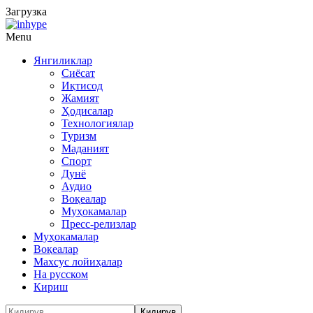
Загрузка
Menu
Янгиликлар
Сиёсат
Иқтисод
Жамият
Ҳодисалар
Технологиялар
Туризм
Маданият
Спорт
Дунё
Аудио
Воқеалар
Муҳокамалар
Пресс-релизлар
Муҳокамалар
Воқеалар
Махсус лойиҳалар
На русском
Кириш