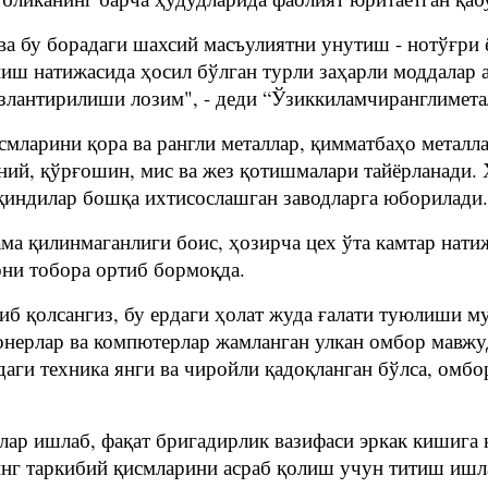
ва бу борадаги шахсий масъулиятни унутиш - нотўғри
аниш натижасида ҳосил бўлган турли заҳарли моддалар
сизлантирилиши лозим", - деди “Ўзиккиламчиранглиме
смларини қора ва рангли металлар, қимматбаҳо металл
й, қўрғошин, мис ва жез қотишмалари тайёрланади. 
қиндилар бошқа ихтисослашган заводларга юборилади.
ама қилинмаганлиги боис, ҳозирча цех ўта камтар нати
они тобора ортиб бормоқда.
 қолсангиз, бу ердаги ҳолат жуда ғалати туюлиши мум
онерлар ва компютерлар жамланган улкан омбор мавжуд
ги техника янги ва чиройли қадоқланган бўлса, омбор
лар ишлаб, фақат бригадирлик вазифаси эркак кишига 
нг таркибий қисмларини асраб қолиш учун титиш ишла