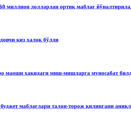
60 миллион доллардан ортиқ маблағ йўналтирила
довчи қиз ҳалок бўлди
ро маоши ҳақидаги миш-мишларга муносабат бил
 буджет маблағлари талон-торож қилингани аниқ