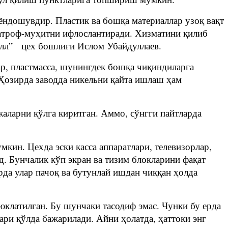
 ёндошувдир. Пластик ва бошқа материаллар узоқ вақт
 атроф-муҳитни ифлослантиради. Хизматини қилиб
талл” цех бошлиғи Ислом Убайдуллаев.
ар, пластмасса, шунингдек бошқа чиқиндиларга
Ҳозирда заводда никельни қайта ишлаш ҳам
жаларни қўлга киритган. Аммо, сўнгги пайтларда
кин. Цехда эски касса аппаратлари, телевизорлар,
. Бунчалик кўп экран ва тизим блокларини фақат
да улар пачоқ ва бутунлай ишдан чиққан ҳолда
юклатилган. Бу шунчаки тасодиф эмас. Чунки бу ерда
ри қўлда бажарилади. Айни ҳолатда, ҳаттоки энг