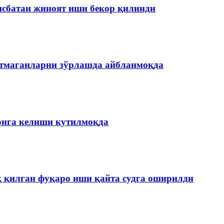
нисбатан жиноят иши бекор қилинди
етмаганларни зўрлашда айбланмоқда
онга келиши кутилмоқда
қ қилган фуқаро иши қайта судга оширилди