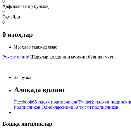
0
Ҳафсаласи пир бўлмоқ
0
Ёқмайди
0
0
изоҳлар
Изоҳлар мавжуд емас
Рухсат олинг
Шарҳлар қолдириш мумкин бўлиши учун.
Загрузка
Алоқада қолинг
Facebook
65 тысяч подписчиков
Twitter
2 тысячи подписчи
подписчиков
Одноклассники
30 тысяч подписчиков
Бошқа янгиликлар