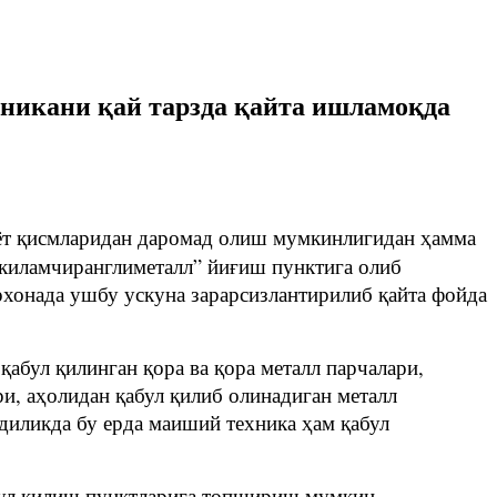
никани қай тарзда қайта ишламоқда
иёт қисмларидан даромад олиш мумкинлигидан ҳамма
ккиламчиранглиметалл” йиғиш пунктига олиб
рхонада ушбу ускуна зарарсизлантирилиб қайта фойда
абул қилинган қора ва қора металл парчалари,
, аҳолидан қабул қилиб олинадиган металл
диликда бу ерда маиший техника ҳам қабул
абул қилиш пунктларига топшириш мумкин.