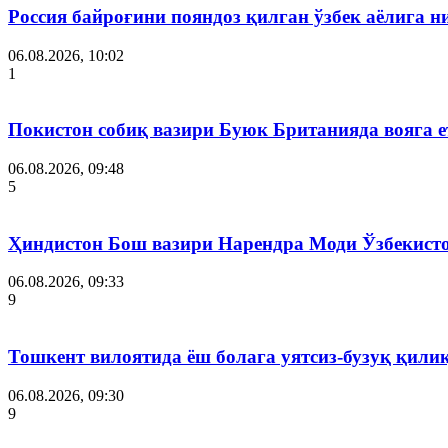
Россия байроғини пояндоз қилган ўзбек аёлига 
06.08.2026, 10:02
1
Покистон собиқ вазири Буюк Британияда вояга 
06.08.2026, 09:48
5
Ҳиндистон Бош вазири Нарендра Моди Ўзбекист
06.08.2026, 09:33
9
Тошкент вилоятида ёш болага уятсиз-бузуқ қили
06.08.2026, 09:30
9