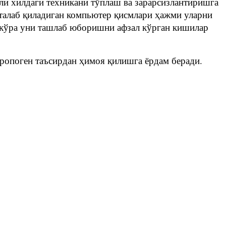
ли хилдаги техникани тўплаш ва зарарсизлантиришга
 талаб қиладиган компьютер қисмлари ҳажми уларни
 кўра уни ташлаб юборишни афзал кўрган кишилар
ропоген таъсирдан ҳимоя қилишга ёрдам беради.