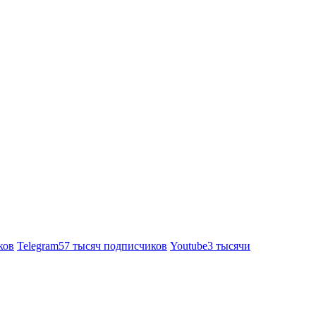
ков
Telegram
57 тысяч подписчиков
Youtube
3 тысячи