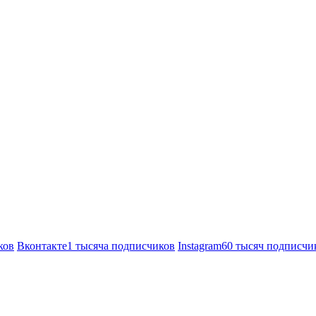
ков
Вконтакте
1 тысяча подписчиков
Instagram
60 тысяч подписчи