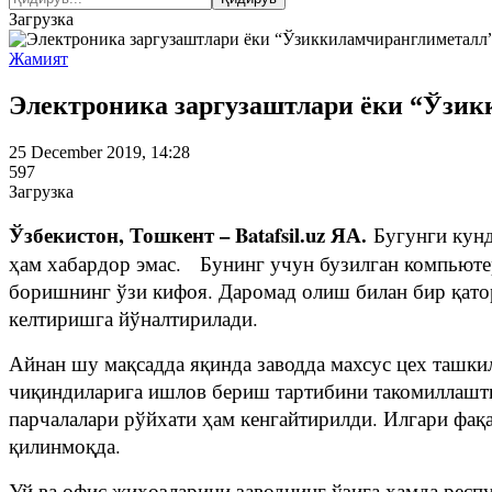
Загрузка
Жамият
Электроника заргузаштлари ёки “Ўзик
25 December 2019, 14:28
597
Загрузка
Ўзбекистон, Тошкент – Batafsil.uz ЯА.
Бугунги кун
ҳам хабардор эмас. Бунинг учун бузилган компьютер
боришнинг ўзи кифоя. Даромад олиш билан бир қаторд
келтиришга йўналтирилади.
Айнан шу мақсадда яқинда заводда махсус цех ташкил
чиқиндиларига ишлов бериш тартибини такомиллаштир
парчалалари рўйхати ҳам кенгайтирилди. Илгари фақ
қилинмоқда.
Уй ва офис жиҳозларини заводнинг ўзига ҳамда рес