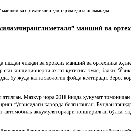
киламчиранглиметалл” маиший ва ортех
да ишдан чиққан ва яроқсиз маиший ва ортехника эҳт
 ёки кондиционерни ахлат қутисига эмас, балки “Ўзи
а, бу жуда катта экологик фойда келтиради. Зеро, ко
 этилган. Мазкур чора 2018 йилда ҳукумат томонидан қ
иш тўғрисидаги қарорда белгиланган. Бундан ташқари
ат автомобиль аккумуляторлари топширилган бўлса, эн
публиканинг барча ҳудудларида фаолият юритаётган қ