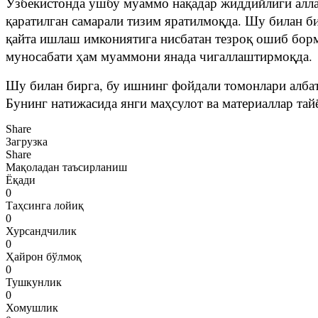
Ўзбекистонда ушбу муаммо нақадар жиддийлиги алла
қаратилган самарали тизим яратилмоқда. Шу билан б
қайта ишлаш имкониятига нисбатан тезроқ ошиб бор
муносабати ҳам муаммони янада чигаллаштирмоқда.
Шу билан бирга, бу ишнинг фойдали томонлари алба
Бунинг натижасида янги маҳсулот ва материаллар та
Share
Загрузка
Share
Мақоладан таъсирланиш
Ёқади
0
Таҳсинга лойиқ
0
Хурсандчилик
0
Ҳайрон бўлмоқ
0
Тушкунлик
0
Хомушлик