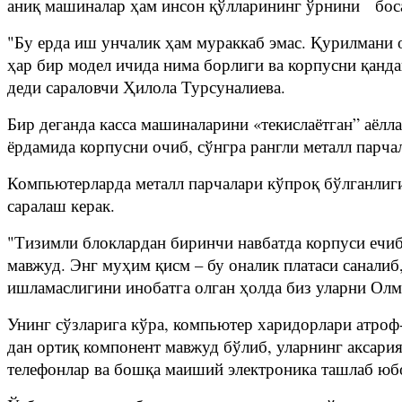
аниқ машиналар ҳам инсон қўлларининг ўрнини бос
"Бу ерда иш унчалик ҳам мураккаб эмас. Қурилмани о
ҳар бир модел ичида нима борлиги ва корпусни қанда
деди сараловчи Ҳилола Турсуналиева.
Бир деганда касса машиналарини «текислаётган” аёлла
ёрдамида корпусни очиб, сўнгра рангли металл парч
Компьютерларда металл парчалари кўпроқ бўлганлиги
саралаш керак.
"Тизимли блоклардан биринчи навбатда корпуси ечи
мавжуд. Энг муҳим қисм – бу оналик платаси саналиб
ишламаслигини инобатга олган ҳолда биз уларни Олм
Унинг сўзларига кўра, компьютер харидорлари атроф
дан ортиқ компонент мавжуд бўлиб, уларнинг аксария
телефонлар ва бошқа маиший электроника ташлаб юбор