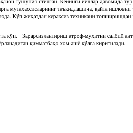
қачон тушуниб етилган. Кейинги йиллар давомида тур
ирга мутахассисларнинг таъкидлашича, қайта ишловни
мода. Кўп жиҳатдан кераксиз техникани топширишдан
тта кўп. Зарарсизлантириш атроф-муҳитни салбий ант
йёрланадиган қимматбаҳо хом-ашё қўлга киритилади.