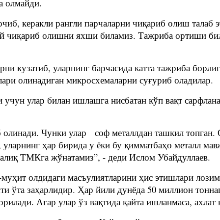
а олмайди.
чиб, керакли рангли парчаларни чиқариб олиш талаб э
й чиқариб олишни яхши биламиз. Тажриба ортиши билан
рни кузатиб, уларнинг барчасида катта тажриба борлиг
алари олинадиган микросхемаларни суғуриб оладилар.
 учун улар билан ишлашга нисбатан кўп вақт сарфлан
б олинади. Чунки улар соф металлдан ташкил топган.
, уларнинг ҳар бирида у ёки бу қимматбаҳо металл мав
алиқ ТМКга жўнатамиз”, - деди Ислом Убайдуллаев.
-муҳит олдидаги масъулиятларини ҳис этишлари лозим
ти ўта заҳарлидир. Ҳар йили дунёда 50 миллион тонна
илади. Агар улар ўз вақтида қайта ишланмаса, ахлат 