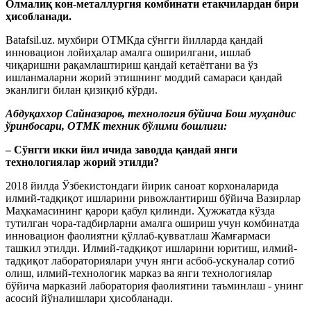
Олмалиқ кон-металлургия комбинати етакчилардан бири
ҳисобланади.
Batafsil.uz. мухбири ОТМКда сўнгги йилларда қандай
инновацион лойиҳалар амалга оширилгани, ишлаб
чиқаришни рақамлаштириш қандай кетаётгани ва ўз
ишланмаларни жорий этишнинг моддий самараси қандай
эканлиги билан қизиқиб кўрди.
Абдуқаххор Сайназаров, технология бўйича Бош муҳандис
ўринбосари, ОТМК техник бўлими бошлиғи:
– Сўнгги икки йил ичида заводда қандай янги
технологиялар жорий этилди?
2018 йилда Ўзбекистондаги йирик саноат корхоналарида
илмий-тадқиқот ишларини ривожлантириш бўйича Вазирлар
Маҳкамасининг қарори қабул қилинди. Ҳужжатда кўзда
тутилган чора-тадбирларни амалга ошириш учун комбинатда
инновацион фаолиятни қўллаб-қувватлаш Жамғармаси
ташкил этилди. Илмий-тадқиқот ишларини юритиш, илмий-
тадқиқот лабораториялари учун янги асбоб-ускуналар сотиб
олиш, илмий-технологик марказ ва янги технологиялар
бўйича марказий лаборатория фаолиятини таъминлаш - унинг
асосий йўналишлари ҳисобланади.