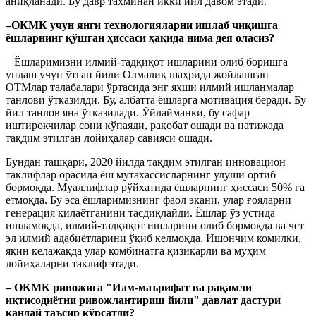
аниқланади. Бу давр тахминан икки йил давом этади.
–ОКМК учун янги технологияларни ишлаб чиқишга
ёшларнинг қўшган ҳиссаси ҳақида нима дея оласиз?
– Ёшларимизни илмий-тадқиқот ишларини олиб боришга
ундаш учун ўтган йили Олмалиқ шаҳрида жойлашган
ОТМлар талабалари ўртасида энг яхши илмий ишланмалар
танлови ўтказилди. Бу, албатта ёшларга мотивация беради. Бу
йил танлов яна ўтказилади. Ўйлайманки, бу сафар
иштирокчилар сони кўпаяди, рақобат ошади ва натижада
тақдим этилган лойиҳалар савияси ошади.
Бундан ташқари, 2020 йилда тақдим этилган инновацион
таклифлар орасида ёш мутахассисларнинг улуши ортиб
бормоқда. Муаллифлар рўйхатида ёшларнинг ҳиссаси 50% га
етмоқда. Бу эса ёшларимизнинг фаол экани, улар ғояларни
генерация қилаётганини тасдиқлайди. Ёшлар ўз устида
ишламоқда, илмий-тадқиқот ишларини олиб бормоқда ва чет
эл илмий адабиётларини ўқиб келмоқда. Ишончим комилки,
яқин келажакда улар комбинатга қизиқарли ва муҳим
лойиҳаларни таклиф этади.
– ОКМК ривожига "Илм-маърифат ва рақамли
иқтисодиётни ривожлантириш йили" давлат дастури
қандай таъсир кўрсатди?