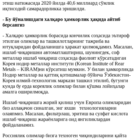
этиш натижасида 2020 йилда 40,6 миллиард сўмлик
иқтисодий самарадорликка эришилди.
- Бу йўналишдаги халқаро ҳамкорлик ҳақида айтиб
берсангиз
- Халқаро ҳамкорлик борасида кончилик соҳасида эътироф
этилган олимлар ва ташкилотларнинг тажриба ва
ютуқларидан фойдаланишга ҳаракат қилмоқдамиз. Масалан,
ишлаб чиқаришни автоматлаштириш, шунингдек, соф
металлар ишлаб чиқариш соҳасида фаолият кўрсатадиган
Корея нодир металлар институти (Korean Institute of Rear
Metals – KIRAM)ни кўрсатиш мумкин. У билан ҳамкорликда
Нодир металлар ва қаттиқ қотишмалар бўйича Ўзбекистон-
Корея илмий-технологик маркази ташкил этилиб, бугунги
кунда бу ерда кореялик олимлар билан қўшма лойиҳалар
амалга оширилмоқда.
Ишлаб чиқаришга жорий қилиш учун Европа олимларидан
биз аллақачон синалган, энг яхши технологияларни
олаяпмиз. Масалан, фильтрлаш, эритиш ва сулфат кислота
ишлаб чиқариш жараёнларига оид янгиликлардан
фойдаланамиз.
Россиялик олимлар бизга техноген чиқиндиларини қайта