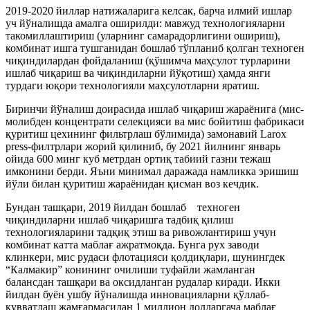
2019-2020 йиллар натижаларига келсак, барча илмий ишлар
уч йўналишда амалга оширилди: мавжуд технологияларни
такомиллаштириш (уларнинг самарадорлигини ошириш),
комбинат ишга тушганидан бошлаб тўпланиб қолган техноген
чиқиндилардан фойдаланиш (қўшимча маҳсулот турларини
ишлаб чиқариш ва чиқиндиларни йўқотиш) ҳамда янги
турдаги юқори технологияли маҳсулотларни яратиш.
Биринчи йўналиш доирасида ишлаб чиқариш жараёнига (мис-
молибден концентрати селекцияси ва мис бойитиш фабрикаси
қуритиш цехининг фильтрлаш бўлимида) замонавий Larox
press-филтрлари жорий қилиниб, бу 2021 йилнинг январь
ойида 600 минг куб метрдан ортиқ табиий газни тежаш
имконини берди. Яъни минимал даражада намликка эришиш
йўли билан қуритиш жараёнидан қисман воз кечдик.
Бундан ташқари, 2019 йилдан бошлаб техноген
чиқиндиларни ишлаб чиқаришга тадбиқ қилиш
технологияларини тадқиқ этиш ва ривожлантириш учун
комбинат катта маблағ ажратмоқда. Бунга рух заводи
клинкери, мис рудаси флотацияси қолдиқлари, шунингдек
“Калмакир” конининг очилиши туфайли жамланган
балансдан ташқари ва оксидланган рудалар киради. Икки
йилдан буён ушбу йўналишда инновацияларни қўллаб-
қувватлаш жамғармасидан 1 миллион долларгача маблағ