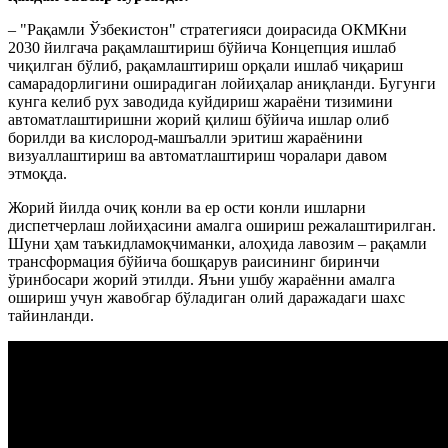
– "Рақамли Ўзбекистон" стратегияси доирасида ОКМКни
2030 йилгача рақамлаштириш бўйича Концепция ишлаб
чиқилган бўлиб, рақамлаштириш орқали ишлаб чиқариш
самарадорлигини оширадиган лойиҳалар аниқланди. Бугунги
кунга келиб рух заводида куйдириш жараёни тизимини
автоматлаштиришни жорий қилиш бўйича ишлар олиб
борилди ва кислород-машъалли эритиш жараёнини
визуаллаштириш ва автоматлаштириш чоралари давом
этмоқда.
Жорий йилда очиқ конли ва ер ости конли ишларни
диспетчерлаш лойиҳасини амалга ошириш режалаштирилган.
Шуни ҳам таъкидламоқчиманки, алоҳида лавозим – рақамли
трансформация бўйича бошқарув раисининг биринчи
ўринбосари жорий этилди. Яъни ушбу жараённи амалга
ошириш учун жавобгар бўладиган олий даражадаги шахс
тайинланди.