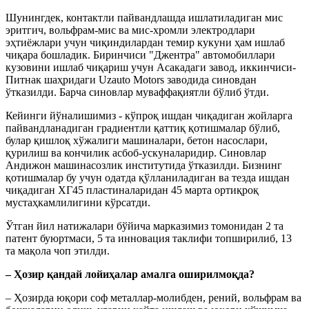
Шунингдек, контактли пайвандлашда ишлатиладиган мис
эритгич, вольфрам-мис ва мис-хромли электродлари
эҳтиёжлари учун чиқиндилардан темир кукуни ҳам ишлаб
чиқара бошладик. Биринчиси "Джентра" автомобиллари
кузовини ишлаб чиқариш учун Асакадаги завод, иккинчиси-
Питнак шаҳридаги Uzauto Motors заводида синовдан
ўтказилди. Барча синовлар муваффақиятли бўлиб ўтди.
Кейинги йўналишимиз - кўпроқ ишдан чиқадиган жойларга
пайвандланадиган градиентли қаттиқ қотишмалар бўлиб,
булар қишлоқ хўжалиги машиналари, бетон насослари,
қурилиш ва кончилик асбоб-ускуналаридир. Синовлар
Андижон машинасозлик институтида ўтказилди. Бизнинг
қотишмалар бу учун одатда қўлланиладиган ва тезда ишдан
чиқадиган ХГ45 пластиналаридан 45 марта ортиқроқ
мустаҳкамлилигини кўрсатди.
Ўтган йил натижалари бўйича марказимиз томонидан 2 та
патент буюртмаси, 5 та инновация таклифи топширилиб, 13
та мақола чоп этилди.
– Ҳозир қандай лойиҳалар амалга оширилмоқда?
– Ҳозирда юқори соф металлар-молибден, рений, вольфрам ва