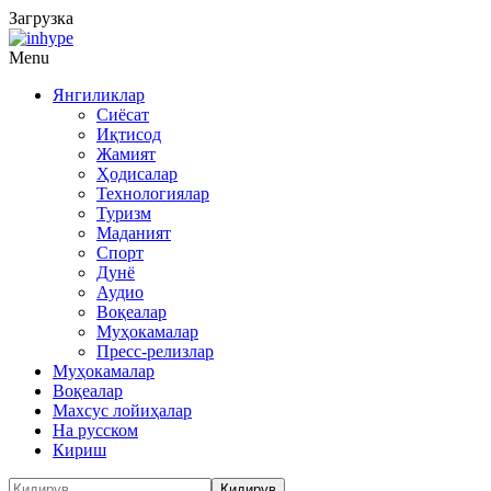
Загрузка
Menu
Янгиликлар
Сиёсат
Иқтисод
Жамият
Ҳодисалар
Технологиялар
Туризм
Маданият
Спорт
Дунё
Аудио
Воқеалар
Муҳокамалар
Пресс-релизлар
Муҳокамалар
Воқеалар
Махсус лойиҳалар
На русском
Кириш