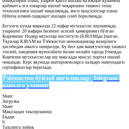
бошқаларни олиш, уларни қайта ишлаш ва юқори қўшимча
қийматга эга товарлар ишлаб чиқаришни ташкил этиш
технологияси ишлаб чиқилмоқда, янги маҳсулотлар олиш
бўйича илмий-тадқиқот ишлари олиб борилмоқда.
Бугунги кунда марказда 22 нафар мутахассис ишламоқда,
уларнинг 20 нафари бизнинг асосий ҳамкоримиз бўлган
Кореянинг Нодир металлар институти (KIRAM)да ўқиган.
Ўқувлар KIRAM ва Ўзбекистон инновациялар вазирлиги
ҳисобидан амалга оширилди. Бу йил ҳам машғулотлар ташкил
этилиб, пандемия муносабати билан онлайн тарзда ўтмоқда.
Кореялик мутахассислар шу мақсадда махсус портал ишлаб
чиқишди. Курс якунида иштирокчиларга халқаро намунадаги
сертификатлар берилади.
Ўзбекистон бўйлаб янгиликлар:
Telegram-
каналга уланинг
Share
Загрузка
Share
Мақоладан таъсирланиш
Ёқади
0
Таҳсинга лойиқ