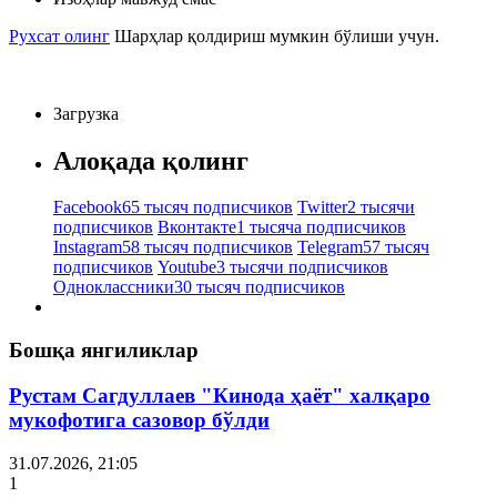
Рухсат олинг
Шарҳлар қолдириш мумкин бўлиши учун.
Загрузка
Алоқада қолинг
Facebook
65 тысяч подписчиков
Twitter
2 тысячи
подписчиков
Вконтакте
1 тысяча подписчиков
Instagram
58 тысяч подписчиков
Telegram
57 тысяч
подписчиков
Youtube
3 тысячи подписчиков
Одноклассники
30 тысяч подписчиков
Бошқа янгиликлар
Рустам Сагдуллаев "Кинода ҳаёт" халқаро
мукофотига сазовор бўлди
31.07.2026, 21:05
1