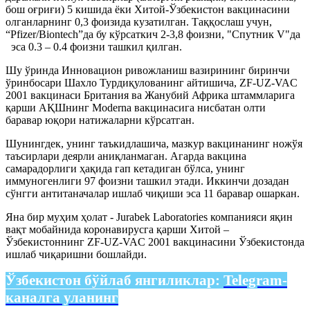
бош оғриғи) 5 кишида ёки Хитой-Ўзбекистон вакцинасини
олганларнинг 0,3 фоизида кузатилган. Таққослаш учун,
“Pfizer/Biontech”да бу кўрсаткич 2-3,8 фоизни, "Спутник V"да
эса 0.3 – 0.4 фоизни ташкил қилган.
Шу ўринда Инновацион ривожланиш вазирининг биринчи
ўринбосари Шахло Турдиқулованинг айтишича, ZF-UZ-VAC
2001 вакцинаси Британия ва Жанубий Африка штаммларига
қарши АҚШнинг Moderna вакцинасига нисбатан олти
баравар юқори натижаларни кўрсатган.
Шунингдек, унинг таъкидлашича, мазкур вакцинанинг ножўя
таъсирлари деярли аниқланмаган. Агарда вакцина
самарадорлиги ҳақида гап кетадиган бўлса, унинг
иммуногенлиги 97 фоизни ташкил этади. Иккинчи дозадан
сўнгги антитаначалар ишлаб чиқиши эса 11 баравар ошаркан.
Яна бир муҳим ҳолат - Jurabek Laboratories компанияси яқин
вақт мобайнида коронавирусга қарши Хитой –
Ўзбекистоннинг ZF-UZ-VAC 2001 вакцинасини Ўзбекистонда
ишлаб чиқаришни бошлайди.
Ўзбекистон бўйлаб янгиликлар:
Telegram-
каналга уланинг