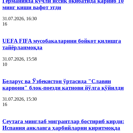
Германияда кучли иссиқ оқибатида қарийб 10
минг киши вафот этди
31.07.2026, 16:30
16
UEFA FIFA мусобақаларини бойкот қилишга
тайёрланмоқда
31.07.2026, 15:58
10
Беларус ва Ўзбекистон ўртасида "Славян
карвони" блок-поезди қатнови йўлга қўйилди
31.07.2026, 15:30
16
Сеутага минглаб мигрантлар бостириб кирди:
Испания анклавга ҳарбийларни киритмоқда