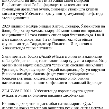
Микробиология институти ва Аnhui Zhifei Longcom
Biopharmaceutical Co.Ltd фармацевтика компанияси
томонидан яратилган бўлиб, синовдан ўтказишга қўшган
ҳиссаси учун Ўзбекистон ҳам унинг ҳаммуаллифи сифатида
эълон қилинган.
2020 йилнинг ноябрь ойидан Хитой, Эквадор, Ўзбекистон ва
бошқа бир қатор мамлакатларда 29 минг киши иштирокида
вакцинанинг III фаза клиник синовлари ўтказилмоқда. I ва II
фаза клиник синовлари ўтган йилнинг октябрь ойида
якунланган эди. Тадқиқотлар Покистон, Индонезия ва
Ўзбекистонда ташкил этилган.
Янги препарат бошқа кўплаб рўйхатга олинган вакциналар
каби суббирликли оқсилли вакциналар гуруҳига кирали. Улар
организмни вирус юзасидаги “спайк”ли оқсилни аниқлашга
ўргатади. Фарқи шундаки, бундай вакциналар бутун вирусни
ўз ичига олмайди, балким фақат унинг суббирликлари,
бошқача айтганда, қисмларини қамраб олиб, бунинг
натижасида вакцинанинг хавфсизлиги таъминлаб берилади.
ZF-UZ-VAC 2001 Ўзбекистонда коронавирусга қарши
рўйхатга олинган биринчи вакцина ҳисобланади.
Клиник тадқиқотнинг дастлабки натижаларига кўра, 1-
даражали ножўя таъсирлар (аллергик реакция, енгил иситма,