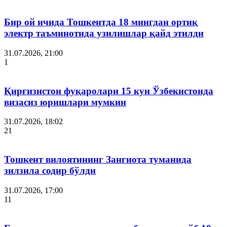
Бир ой ичида Тошкентда 18 мингдан ортиқ
электр таъминотида узилишлар қайд этилди
31.07.2026, 21:00
1
Қирғизистон фуқаролари 15 кун Ўзбекистонда
визасиз юришлари мумкин
31.07.2026, 18:02
21
Тошкент вилоятининг Зангиота туманида
зилзила содир бўлди
31.07.2026, 17:00
11