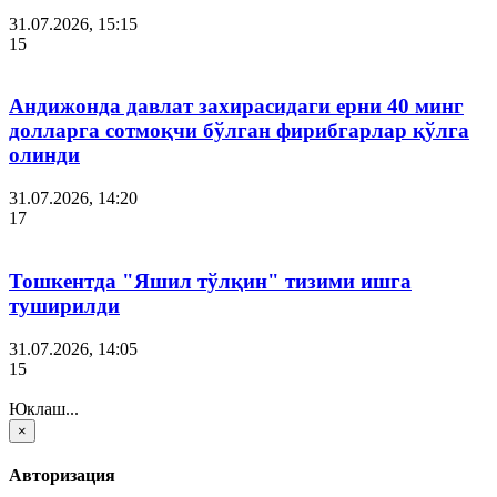
31.07.2026, 15:15
15
Андижонда давлат захирасидаги ерни 40 минг
долларга сотмоқчи бўлган фирибгарлар қўлга
олинди
31.07.2026, 14:20
17
Тошкентда "Яшил тўлқин" тизими ишга
туширилди
31.07.2026, 14:05
15
Юклаш...
×
Авторизация