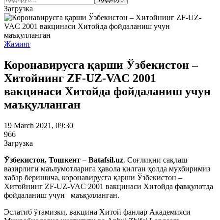
Загрузка
Жамият
Коронавирусга қарши Ўзбекистон –
Хитойнинг ZF-UZ-VAC 2001
вакцинаси Хитойда фойдаланиш учун
маъқулланган
19 March 2021, 09:30
966
Загрузка
Ўзбекистон, Тошкент – Batafsil.uz
. Соғлиқни сақлаш
вазирлиги маълумотларига ҳавола қилган ҳолда мухбиримиз
хабар беришича, коронавирусга қарши Ўзбекистон –
Хитойнинг ZF-UZ-VAC 2001 вакцинаси Хитойда фавқулотда
фойдаланиш учун маъқулланган.
Эслатиб ўтамизки, вакцина Хитой фанлар Академияси