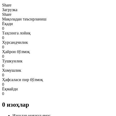
Share
Загрузка
Share
Мақоладан таъсирланиш
Ёқади
0
Таҳсинга лойиқ
0
Хурсандчилик
0
Ҳайрон бўлмоқ
0
Тушкунлик
0
Хомушлик
0
Ҳафсаласи пир бўлмоқ
0
Ёқмайди
0
0
изоҳлар
Изоҳлар мавжуд емас