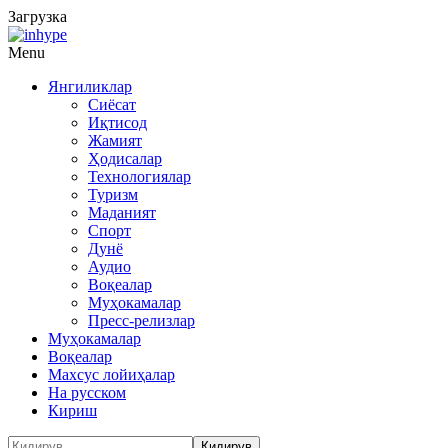
Загрузка
Menu
Янгиликлар
Сиёсат
Иқтисод
Жамият
Ҳодисалар
Технологиялар
Туризм
Маданият
Спорт
Дунё
Аудио
Воқеалар
Муҳокамалар
Пресс-релизлар
Муҳокамалар
Воқеалар
Махсус лойиҳалар
На русском
Кириш