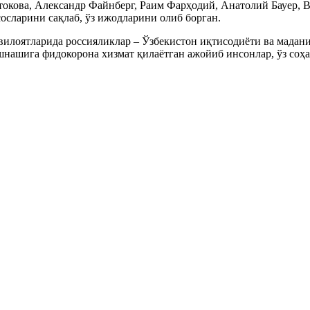
стокова, Александр Файнберг, Раим Фарҳодий, Анатолий Бауер, 
осларини сақлаб, ўз ижодларини олиб борган.
 вилоятларида россияликлар – Ўзбекистон иқтисодиёти ва мада
нашига фидокорона хизмат қилаётган ажойиб инсонлар, ўз соҳа