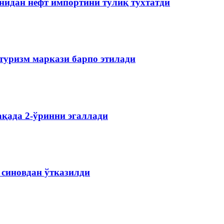
нидан нефт импортини тўлиқ тўхтатди
туризм маркази барпо этилади
қада 2-ўринни эгаллади
 синовдан ўтказилди