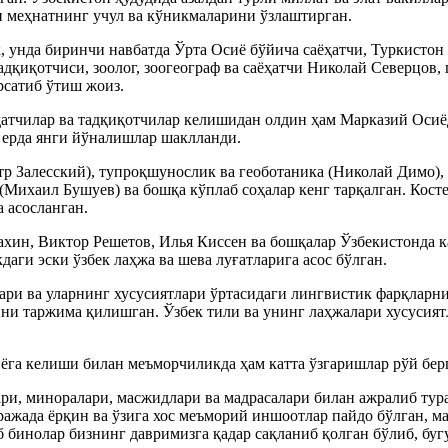
н меҳнатнинг учул ва кўникмаларини ўзлаштирган.
к, унда биринчи навбатда Ўрта Осиё бўйича саёҳатчи, Туркисто
дқиқотчиси, зоолог, зоогеограф ва саёҳатчи Николай Северцов,
рсатиб ўтиш жоиз.
атчилар ва тадқиқотчилар келишидан олдин ҳам Марказий Осиёд
у ерда янги йўналишлар шаклланди.
тр Залесский), тупроқшунослик ва геоботаника (Николай Димо),
 (Михаил Бушуев) ва бошқа кўплаб соҳалар кенг тарқалган. Кос
 асосланган.
ин, Виктор Решетов, Илья Киссен ва бошқалар Ўзбекистонда к
даги эски ўзбек лаҳжа ва шева луғатларига асос бўлган.
ари ва уларнинг хусусиятлари ўртасидаги лингвистик фарқларн
ини таржима қилишган. Ўзбек тили ва унинг лаҳжалари хусусия
га келиши билан меъморчиликда ҳам катта ўзгаришлар рўй бер
и, миноралари, масжидлари ва мадрасалари билан ажралиб тура
аражада ёрқин ва ўзига хос меъморий иншоотлар пайдо бўлган, 
 бинолар бизнинг давримизга қадар сақланиб қолган бўлиб, бу