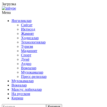
Загрузка
Menu
Янгиликлар
Сиёсат
Иқтисод
Жамият
Ҳодисалар
Технологиялар
Туризм
Маданият
Спорт
Дунё
Аудио
Воқеалар
Муҳокамалар
Пресс-релизлар
Муҳокамалар
Воқеалар
Махсус лойиҳалар
На русском
Кириш