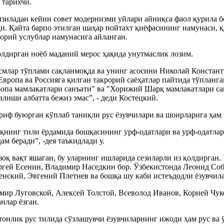
 тарихчи.
лзиладан кейин совет модернизми уйлари айниқса фаол қурила 
и. Қайта барпо этилган шаҳар пойтахт қиёфасининг намунаси, 
орий услублар намунасига айланган.
лдирган ноёб маданий мерос ҳақида унутмаслик лозим.
смлар тўплами сақланмоқда ва унинг асосини Николай Констант
вропа ва Россияга қилган такрорий саёҳатлар пайтида тўпланга
ропа мамлакатлари санъати" ва "Хорижий Шарқ мамлакатлари сан
лиши албатта бежиз эмас”, - деди Костецкий.
шриф буюрган кўплаб таниқли рус ёзувчилари ва шоирларига ҳам к
лқнинг тили ёрдамида бошқасининг урф-одатлари ва урф-одатлар
м беради”, -дея таъкидлади у.
оқ вақт яшаган, бу уларнинг ишларида сезиларли из қолдирган.
ргей Есенин, Владимир Наседкин бор. Ўзбекистонда Леонид Со
енский, Эвгений Плетнев ва бошқа шу каби истеъдодли ёзувчила
ир Луговской, Алексей Толстой, Всеволод Иванов, Корней Чук
нлар ёзган.
нлик рус тилида сўзлашувчи ёзувчиларнинг ижоди ҳам рус ва ў