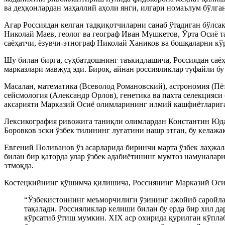
ва деҳқонлардан маҳаллий аҳоли янги, илгари номаълум бўлга
Агар Россиядан келган тадқиқотчиларни санаб ўтадиган бўлса
Николай Маев, геолог ва географ Иван Мушкетов, Ўрта Осиё та
саёҳатчи, ёзувчи-этнограф Николай Хаников ва бошқаларни кў
Шу билан бирга, суҳбатдошнинг таъкидлашича, Россиядан саёҳ
марказлари мавжуд эди. Бироқ, айнан россияликлар туфайли б
Масалан, математика (Всеволод Романовский), астрономия (Пё
сейсмология (Александр Орлов), генетика ва пахта селекцияси
аксарияти Марказий Осиё олимларининг илмий кашфиётларига
Лексикография ривожига таниқли олимлардан Константин Юдах
Боровков эски ўзбек тилининг луғатини нашр этган, бу келажак
Евгений Поливанов ўз асарларида биринчи марта ўзбек лаҳжал
билан бир қаторда улар ўзбек адабиётининг мумтоз намуналар
этмоқда.
Костецкийнинг қўшимча қилишича, Россиянинг Марказий Осиё
“Ўзбекистоннинг меъморчилиги ўзининг ажойиб саройлар
тақалади. Россияликлар келиши билан бу ерда бир хил д
кўрсатиб ўтиш мумкин. XIX аср охирида қурилган кўплаб