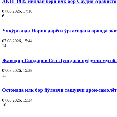
АҚШ 1985 йилдан бери илк бор Саудия Арабисто
07.08.2026, 17:16
6
Учқўрғонда Норин дарёси ўртасидаги оролда эко
07.08.2026, 15:44
14
Жавоҳир Синдаров Сен-Луисдаги нуфузли мусоба
07.08.2026, 15:38
11
Остонада илк бор йўловчи ташувчи дрон-самолёт
07.08.2026, 15:34
10