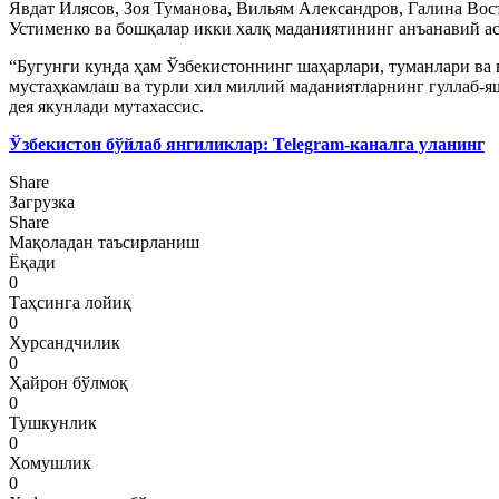
Явдат Илясов, Зоя Туманова, Вильям Александров, Галина Во
Устименко ва бошқалар икки халқ маданиятининг анъанавий ас
“Бугунги кунда ҳам Ўзбекистоннинг шаҳарлари, туманлари ва
мустаҳкамлаш ва турли хил миллий маданиятларнинг гуллаб-яш
дея якунлади мутахассис.
Ўзбекистон бўйлаб янгиликлар:
Telegram-каналга уланинг
Share
Загрузка
Share
Мақоладан таъсирланиш
Ёқади
0
Таҳсинга лойиқ
0
Хурсандчилик
0
Ҳайрон бўлмоқ
0
Тушкунлик
0
Хомушлик
0