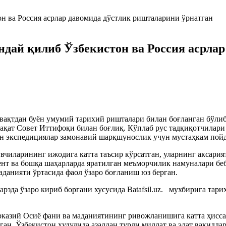
дай қилиб Ўзбекистон ва Россия асрла
 вақтдан буён умумий тарихий ришталари билан боғланган бўли
ақат Совет Иттифоқи билан боғлиқ. Кўплаб рус тадқиқотчилари
н экспедициялар замонавий шарқшунослик учун мустаҳкам пойд
зувчиларининг ижодига катта таъсир кўрсатган, уларнинг аксар
нт ва бошқа шаҳарларда яратилган меъморчилик намуналари беб
аданияти ўртасида фаол ўзаро боғланиш юз берган.
арзда ўзаро кириб боргани хусусида Batafsil.uz. мухбирига тар
арказий Осиё фани ва маданиятининг ривожланишига катта ҳисс
. Ўзбекистон ҳудудида азалдан турли миллат ва элат вакиллар