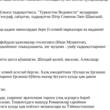
н ўлкаси тадқиқотчиси, "Туркистон Ведомости" муҳаррири
 географ, саёҳатчи, тадқиқотчи Пётр Семенов-Тянт-Шанский,
а қадим замонлардан бери ўз илмий марказлари ва маданият
 фойдали қазилмалар геологияси (Иван Мушкетов),
тецкийнинг таъкидлашича, энг муҳими - ушбу тадқиқотларнинг
атта ҳисса қўшишган. Шундай қилиб, масалан, Александр
и илмий асослаб берган. Халқ ижодиётини тўплаш ва ўрганиш
тларини ўрганиш бўйича ишлар бугунги кунда ҳам давом
ган.
ди, уларнинг яратилиши тарихи узоқ асрларга бориб
масалан, Тошкентдаги машҳур Романовлар саройини
гунги кунда ҳам пойтахт меҳмонлари ва Ўзбекистоннинг