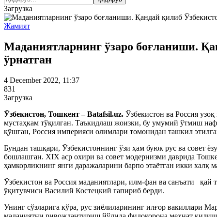
Загрузка
Жамият
Маданиятларнинг ўзаро боғланиши. Қан
ўрнатган
4 December 2022, 11:37
831
Загрузка
Ўзбекистон, Тошкент – Batafsil.uz.
Ўзбекистон ва Россия узоқ
мустаҳкам тўқилган. Таъкидлаш жоизки, бу умумий ўтмиш наф
қўшган, Россия империяси олимлари томонидан ташкил этилга
Бундан ташқари, Ўзбекистоннинг ўзи ҳам буюк рус ва совет ё
бошлашган. XIX аср охири ва совет модернизми даврида Тошке
ҳамкорликнинг янги даражаларини барпо этаётган икки халқ м
Ўзбекистон ва Россия маданиятлари, илм-фан ва санъати қай т
ўқитувчиси Василий Костецкий гапириб берди.
Унинг сўзларига кўра, рус зиёлиларининг илғор вакиллари М
маданиятни ривожлантириш йўлида фидокорона меҳнат қилишган