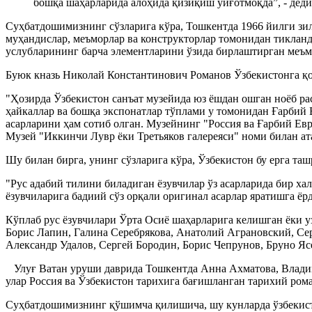
бошқа шаҳарларида алоҳида қизиқиш уйғотмоқда”, - деди
Суҳбатдошимизнинг сўзларига кўра, Тошкентда 1966 йилги зи
муҳандислар, меъморлар ва конструкторлар томонидан тикланд
услубларининг барча элементларини ўзида бирлаштирган меъм
Буюк кназь Николай Константинович Романов Ўзбекистонга қо
"Ҳозирда Ўзбекистон санъат музейида юз ёшдан ошган ноёб ра
ҳайкаллар ва бошқа экспонатлар тўплами у томонидан Ғарбий Е
асарларини ҳам сотиб олган. Музейнинг "Россия ва Ғарбий Ев
Музей "Иккинчи Лувр ёки Третьяков галереяси" номи билан ата
Шу билан бирга, унинг сўзларига кўра, Ўзбекистон бу ерга та
"Рус адабий тилини биладиган ёзувчилар ўз асарларида бир ха
ёзувчиларига бадиий сўз орқали оригинал асарлар яратишга ёрда
Кўплаб рус ёзувчилари Ўрта Осиё шаҳарларига келишган ёки уз
Борис Лапин, Галина Серебрякова, Анатолий Аграновский, Се
Александр Удалов, Сергей Бородин, Борис Чепрунов, Бруно Яс
Улуғ Ватан уруши даврида Тошкентда Анна Ахматова, Владим
улар Россия ва Ўзбекистон тарихига бағишланган тарихий рома
Суҳбатдошимизнинг қўшимча қилишича, шу кунларда ўзбекисто