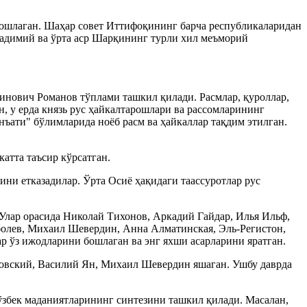
бошлаган. Шаҳар совет Иттифоқининг барча республикаларидан
қадимий ва ўрта аср Шарқининг турли хил меъморий
инович Романов тўплами ташкил қилади. Расмлар, қуроллар,
н, у ерда князь рус ҳайкалтарошлари ва рассомларининг
ъати" бўлимларида ноёб расм ва ҳайкаллар тақдим этилган.
атта таъсир кўрсатган.
ини етказадилар. Ўрта Осиё ҳақидаги таассуротлар рус
 Улар орасида Николай Тихонов, Аркадий Гайдар, Илья Ильф,
болев, Михаил Шевердин, Анна Алматинская, Эль-Регистон,
р ўз ижодларини бошлаган ва энг яхши асарларини яратган.
овский, Василий Ян, Михаил Шевердин яшаган. Ушбу даврда
збек маданиятларининг синтезини ташкил қилади. Масалан,