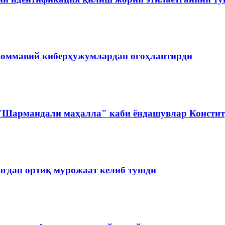
 оммавий киберҳужумлардан огоҳлантирди
 "Шармандали маҳалла" каби ёндашувлар Констит
нгдан ортиқ мурожаат келиб тушди