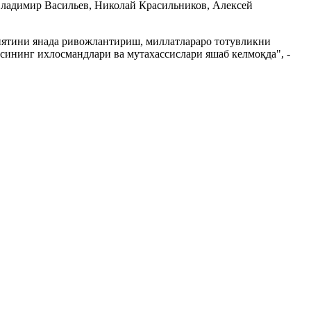
Владимир Васильев, Николай Красильников, Алексей
ниятини янада ривожлантириш, миллатлараро тотувликни
сининг ихлосмандлари ва мутахассислари яшаб келмоқда", -