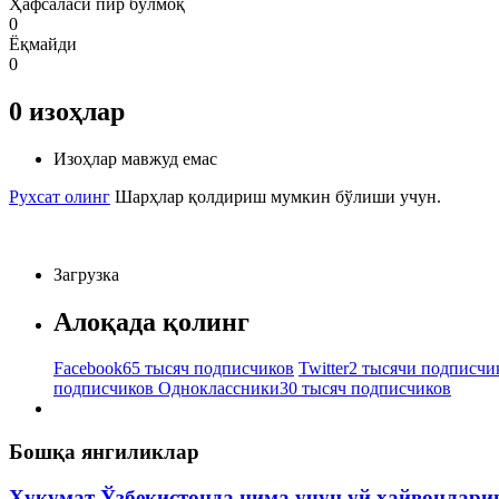
Ҳафсаласи пир бўлмоқ
0
Ёқмайди
0
0
изоҳлар
Изоҳлар мавжуд емас
Рухсат олинг
Шарҳлар қолдириш мумкин бўлиши учун.
Загрузка
Алоқада қолинг
Facebook
65 тысяч подписчиков
Twitter
2 тысячи подписчи
подписчиков
Одноклассники
30 тысяч подписчиков
Бошқа янгиликлар
Ҳукумат Ўзбекистонда нима учун уй ҳайвонлар