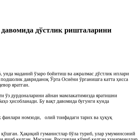
р давомида дўстлик ришталарини
б, унда маданий ўзаро бойитиш ва ажралмас дўстлик иплари
 подшолик давриданоқ Ўрта Осиёни ўрганишга катта ҳисса
евор яратган.
ияти ўз дурдоналарини айнан мамлакатимизда яратишни
аҳо ҳисобланади. Бу вақт давомида бугунги кунда
их фанлари номзоди, олий тоифадаги тарих ва ҳуқуқ
а қўшган. Ҳақиқий гуманистлар бўла туриб, улар умуминсоний
и яшаб келган. Масалан, Россиядан кўчиб келган ҳунармандлар