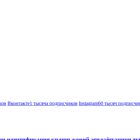
ков
Вконтакте
1 тысяча подписчиков
Instagram
60 тысяч подписчи
ини идентификация қилиш жорий этилаётганини т