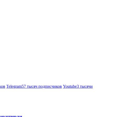
ков
Telegram
57 тысяч подписчиков
Youtube
3 тысячи
ушунтирди