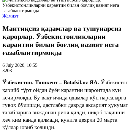
Жамият
Мантиқсиз қадамлар ва тушунарсиз
қарорлар. Ўзбекистонликларни
карантин билан боғлиқ вазият нега
ғазаблантирмоқда
6 July 2020, 10:55
3203
Ўзбекистон, Тошкент – Batafsil.uz ЯА.
Ўзбекистон
қарийб тўрт ойдан буён карантин шароитида кун
кечирмоқда. Бу вақт ичида одамлар кўп нарсаларга
гувоҳ бўлишди, дастлабки даврда аксарият ҳукумат
талабларига виждонан риоя қилди, ниқоб тақишни
ҳеч ким канда қилмади, кунига деярли 20 марта
қўллар ювиб келинди.