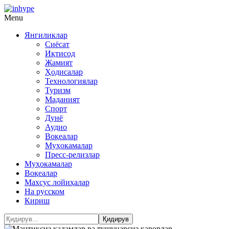
Menu
Янгиликлар
Сиёсат
Иқтисод
Жамият
Ҳодисалар
Технологиялар
Туризм
Маданият
Спорт
Дунё
Аудио
Воқеалар
Муҳокамалар
Пресс-релизлар
Муҳокамалар
Воқеалар
Махсус лойиҳалар
На русском
Кириш