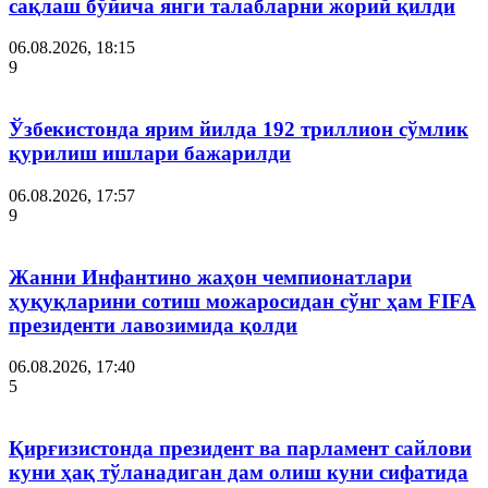
сақлаш бўйича янги талабларни жорий қилди
06.08.2026, 18:15
9
Ўзбекистонда ярим йилда 192 триллион сўмлик
қурилиш ишлари бажарилди
06.08.2026, 17:57
9
Жанни Инфантино жаҳон чемпионатлари
ҳуқуқларини сотиш можаросидан сўнг ҳам FIFA
президенти лавозимида қолди
06.08.2026, 17:40
5
Қирғизистонда президент ва парламент сайлови
куни ҳақ тўланадиган дам олиш куни сифатида