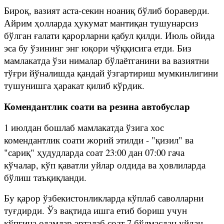
Бироқ, вазият аста-секин ноаниқ бўлиб бораверди.
Айрим ҳолларда ҳукумат мантиқан тушунарсиз
бўлган ғалати қарорларни қабул қилди. Июль ойида
эса бу ўзининг энг юқори чўққисига етди. Биз
мамлакатда ўзи нималар бўлаётганини ва вазиятни
тўғри йўналишда қандай ўзгартириш мумкинлигини
тушунишга ҳаракат қилиб кўрдик.
Комендантлик соати ва резина автобуслар
1 июлдан бошлаб мамлакатда ўзига хос
комендантлик соати жорий этилди - "қизил" ва
"сариқ" ҳудудларда соат 23:00 дан 07:00 гача
кўчалар, кўп қаватли уйлар олдида ва ҳовлиларда
бўлиш таъқиқланди.
Бу қарор ўзбекистонликларда кўплаб саволларни
туғдирди. Ўз вақтида ишга етиб бориш учун
кўпгина одамлар эрталаб соат 7 бўлмасдан уйдан