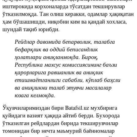
иштирокида корхоналарда тўсатдан текширувлар
ўтказилмоқда. Тан олиш керакки, одамлар ҳақиқатан
ҳам бўшашишди, ниқобни ким ва қандай хохласа,
шундай тақиб юрибди.
Рейдлар давомида бепарволик, талабга
бефарқлик ва оддий беписандлик
ҳолатлари аниқланмоқда. Бироқ,
Республика махсус комиссиясининг баъзи
қарорларига равшанлик ва аниқлик
етишмаётганлиги сабабли, кўплаб баҳсли
ва аниқликни талаб этувчи масалалар
юзага келмоқда.
Ўқувчиларимиздан бири Batafsil.uz мухбирига
қуйидаги вазият ҳақида айтиб берди. Бухорода
ўтказилган рейдлардан бирида текширувчилар
томонидан бир нечта маъмурий баённомалар