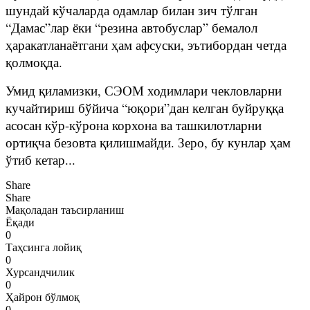
шундай кўчаларда одамлар билан зич тўлган
“Дамас”лар ёки “резина автобуслар” бемалол
ҳаракатланаётгани ҳам афсуски, эътибордан четда
қолмоқда.
Умид қиламизки, СЭОМ ходимлари чекловларни
кучайтириш бўйича “юқори”дан келган буйруққа
асосан кўр-кўрона корхона ва ташкилотларни
ортиқча безовта қилишмайди. Зеро, бу кунлар ҳам
ўтиб кетар...
Share
Share
Мақоладан таъсирланиш
Ёқади
0
Таҳсинга лойиқ
0
Хурсандчилик
0
Ҳайрон бўлмоқ
0