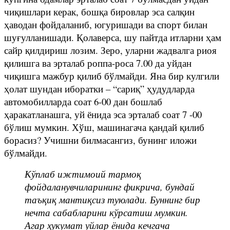
чиқишлари керак, бошқа бировлар эса салқин
ҳаводан фойдаланиб, югуришади ва спорт билан
шуғулланишади. Қолаверса, шу пайтда итларни ҳам
сайр қилдириш лозим. Зеро, уларни жадвалга риоя
қилишга ва эрталаб роппа-роса 7.00 да уйдан
чиқишга мажбур қилиб бўлмайди. Яна бир кулгили
ҳолат шундан иборатки – “сариқ” ҳудудларда
автомобилларда соат 6-00 дан бошлаб
ҳаракатланашга, уй ёнида эса эрталаб соат 7 -00
бўлиш мумкин. Хўш, машинагача қандай қилиб
борасиз? Учишни билмасангиз, бунинг иложи
бўлмайди.
Кўплаб ижтимоий тармоқ
фойдаланувчиларининг фикрича, бундай
таъқиқ мантиқсиз туюлади. Буннинг бир
нечта сабабларини кўрсатиш мумкин.
Агар ҳукумат уйлар ёнида кечгача