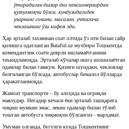
ўтирадиган ёшлар ёки пенсионерлардан
қутулмоқчи бўлса, кундузидагидек
уларнинг сонини, масалан, учтагача
чеклашнинг ўзи кифоя эди.
Ҳар эрталаб тахминан соат олтида ўз ити билан сайр
қилишга одатланган Batafsil.uz мухбири Тошкентда
комендантлик соати деярли ишламаётганини
таъкидламоқда. Эрталаб кўчалар ишга шошилаётган
одамлар билан гавжум. Қизиғи шундаки, чекловлар
белгиланган бўлсада, автобуслар бемалол йўлларда
ҳаракатланмоқда.
Жамоат транспорти – бу алоҳида ва оғриқли
мавзудир. Негадир кечаси ёки эрталаб ташқарига
чиқиш мумкин эмас, лекин одамлар билан тўлиб
тошган автобусга чиқмоқчи бўлсангиз - марҳамат.
Умуман олганда, бугунги кунда Тошкентнинг