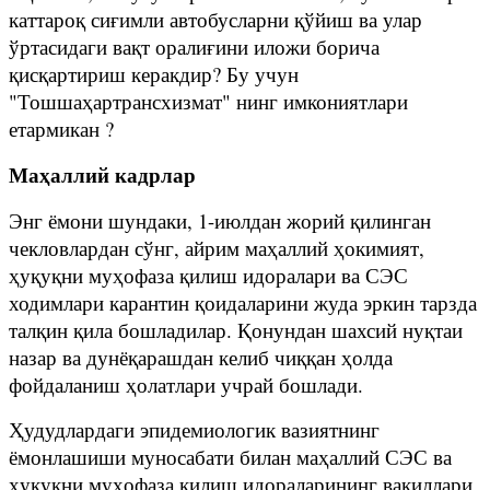
каттароқ сиғимли автобусларни қўйиш ва улар
ўртасидаги вақт оралиғини иложи борича
қисқартириш керакдир? Бу учун
"Тошшаҳартрансхизмат" нинг имкониятлари
етармикан ?
Маҳаллий кадрлар
Энг ёмони шундаки, 1-июлдан жорий қилинган
чекловлардан сўнг, айрим маҳаллий ҳокимият,
ҳуқуқни муҳофаза қилиш идоралари ва СЭС
ходимлари карантин қоидаларини жуда эркин тарзда
талқин қила бошладилар. Қонундан шахсий нуқтаи
назар ва дунёқарашдан келиб чиққан ҳолда
фойдаланиш ҳолатлари учрай бошлади.
Ҳудудлардаги эпидемиологик вазиятнинг
ёмонлашиши муносабати билан маҳаллий СЭС ва
ҳуқуқни муҳофаза қилиш идораларининг вакиллари