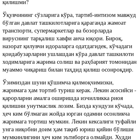
қилишми?
Ўқувчининг сўзларига кўра, тартиб-интизом мавжуд
бўлган давлат ташкилотларига қараганда жамоат
транспорти, супермаркетлар ва бозорларда
вируснинг тарқалиш хавфи анча юқори. Бироқ,
назорат қилувчи идораларга одатдагидек, кўчадаги
қоидабузарларни ушлашдан кўра давлат ташкилоти
ходимларига жарима солиш ва раҳбарият томонидан
муаммо чиқариш билан таҳдид қилиш осонроқдир.
Ўзимиздан шуни қўшимча қилмоқчимизки,
жаримага ҳам тортиб туриш керак. Лекин асосийси -
қарорларни амалга оширишда изчилликка риоя
қилишни унутмаслик лозим. Бизда кундузи кўчада,
ҳеч ким бўлмаган жойда юрган одамни осонликча
жаримага тортиш мумкин. Лекин кексалиги туфайли
унга ниқобни доим ҳам тақиб юриш қийин бўлиши
мумкинлигини ҳеч ким эътиборга олмайди. Худди