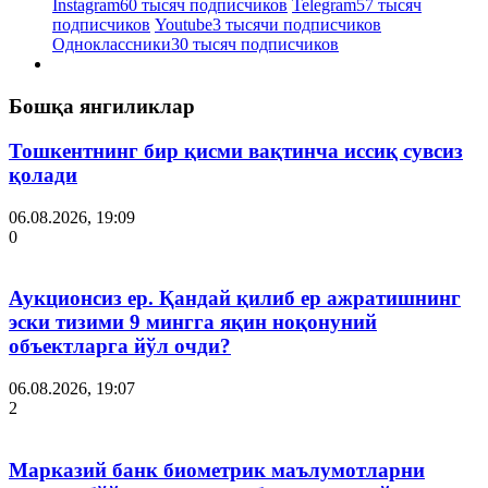
Instagram
60 тысяч подписчиков
Telegram
57 тысяч
подписчиков
Youtube
3 тысячи подписчиков
Одноклассники
30 тысяч подписчиков
Бошқа янгиликлар
Тошкентнинг бир қисми вақтинча иссиқ сувсиз
қолади
06.08.2026, 19:09
0
Аукционсиз ер. Қандай қилиб ер ажратишнинг
эски тизими 9 мингга яқин ноқонуний
объектларга йўл очди?
06.08.2026, 19:07
2
Марказий банк биометрик маълумотларни