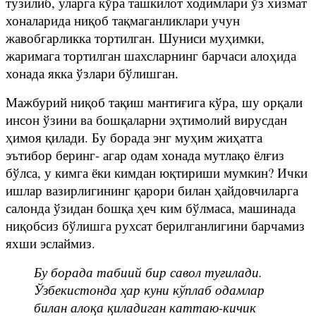
тузилиб, уларга кўра ташкилот ходимлари ўз хизмат
хоналарида ниқоб тақмаганликлари учун
жавобгарликка тортилган. Шуниси муҳимки,
жаримага тортилган шахсларнинг барчаси алоҳида
хонада якка ўзлари бўлишган.
Мажбурий ниқоб тақиш мантиғига кўра, шу орқали
инсон ўзини ва бошқаларни эҳтимолий вирусдан
ҳимоя қилади. Бу борада энг муҳим жиҳатга
эътибор беринг- агар одам хонада мутлақо ёлғиз
бўлса, у кимга ёки кимдан юқтириши мумкин? Ички
ишлар вазирлигининг қарори билан ҳайдовчиларга
салонда ўзидан бошқа ҳеч ким бўлмаса, машинада
ниқобсиз бўлишга рухсат берилганлигини барчамиз
яхши эслаймиз.
Бу борада табиий бир савол туғилади.
Ўзбекистонда ҳар куни кўплаб одамлар
билан алоқа қиладиган каттаю-кичик