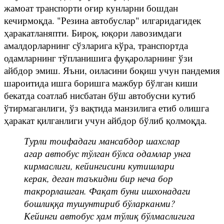
жамоат транспорти оғир кунларни бошдан
кечирмоқда. "Резина автобуслар" илгаридагидек
ҳаракатланяпти. Бироқ, юқори лавозимдаги
амалдорларнинг сўзларига кўра, транспортда
одамларнинг тўпланишига фуқароларнинг ўзи
айбдор эмиш. Яъни, оиласини боқиш учун пандемия
шароитида ишга боришга мажбур бўлган киши
бекатда соатлаб нисбатан бўш автобусни кутиб
ўтирмаганлиги, ўз вақтида манзилига етиб олишга
ҳаракат қилганлиги учун айбдор бўлиб қолмоқда.
Турли тоифадаги мансабдор шахслар
агар автобус тўлган бўлса одамлар унга
кирмаслиги, кейингисини кутишлари
керак, деган таъкидни бир неча бор
такрорлашган. Фақат буни ишхонадаги
бошлиққа тушунтириб бўларканми?
Кейинги автобус ҳам тўлиқ бўлмаслигига