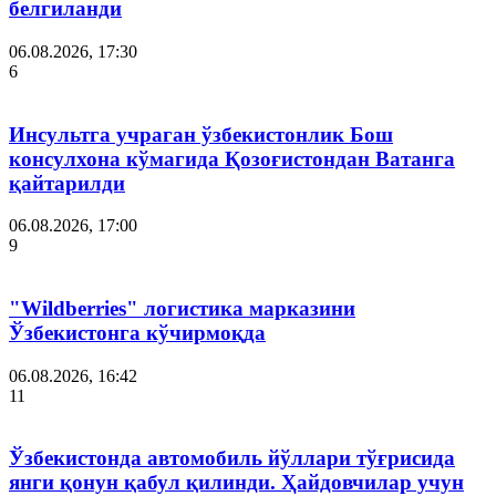
белгиланди
06.08.2026, 17:30
6
Инсультга учраган ўзбекистонлик Бош
консулхона кўмагида Қозоғистондан Ватанга
қайтарилди
06.08.2026, 17:00
9
"Wildberries" логистика марказини
Ўзбекистонга кўчирмоқда
06.08.2026, 16:42
11
Ўзбекистонда автомобиль йўллари тўғрисида
янги қонун қабул қилинди. Ҳайдовчилар учун