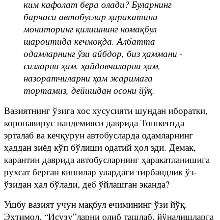
ким кафолат бера олади? Буларнинг
барчаси автобуслар ҳаракатини
мониторинг қилишнинг номақбул
шароитида кечмоқда. Албатта
одамларнинг ўзи айбдор, биз ҳаммани -
сизларни ҳам, ҳайдовчиларни ҳам,
назоратчиларни ҳам жаримага
тортамиз, дейишдан осони йўқ.
Вазиятнинг ўзига хос хусусияти шундан иборатки,
коронавирус пандемияси даврида Тошкентда
эрталаб ва кечқурун автобусларда одамларнинг
ҳаддан зиёд кўп бўлиши одатий ҳол эди. Демак,
карантин даврида автобусларнинг ҳаракатланишига
рухсат берган кишилар улардаги тирбандлик ўз-
ўзидан ҳал бўлади, деб ўйлашган эканда?
Ушбу вазият учун мақбул ечимининг ўзи йўқ.
Эҳтимол, “Исузу”ларни олиб ташлаб, йўналишларга