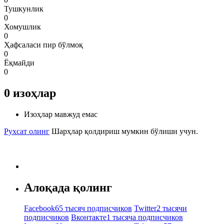
Тушкунлик
0
Хомушлик
0
Ҳафсаласи пир бўлмоқ
0
Ёқмайди
0
0
изоҳлар
Изоҳлар мавжуд емас
Рухсат олинг
Шарҳлар қолдириш мумкин бўлиши учун.
Алоқада қолинг
Facebook
65 тысяч подписчиков
Twitter
2 тысячи
подписчиков
Вконтакте
1 тысяча подписчиков