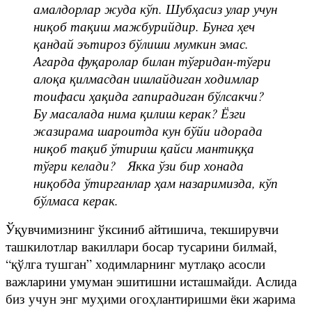
амалдорлар жуда кўп. Шубҳасиз улар учун
ниқоб тақиш мажбурийдир. Бунга ҳеч
қандай эътироз бўлиши мумкин эмас.
Агарда фуқаролар билан тўғридан-тўғри
алоқа қилмасдан ишлайдиган ходимлар
тоифаси ҳақида гапирадиган бўлсакчи?
Бу масалада нима қилиш керак? Ёзги
жазирама шароитда кун бўйи идорада
ниқоб тақиб ўтириш қайси мантиққа
тўғри келади? Якка ўзи бир хонада
ниқобда ўтирганлар ҳам назаримизда, кўп
бўлмаса керак.
Ўқувчимизнинг ўксиниб айтишича, текширувчи
ташкилотлар вакиллари босар тусарини билмай,
“қўлга тушган” ходимларнинг мутлақо асосли
важларини умуман эшитишни исташмайди. Аслида
биз учун энг муҳими огоҳлантиришми ёки жарима