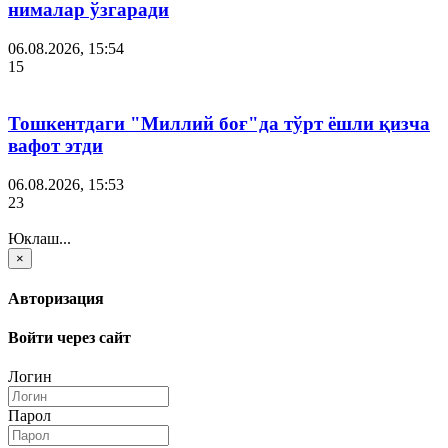
нималар ўзгаради
06.08.2026, 15:54
15
Тошкентдаги "Миллий боғ"да тўрт ёшли қизча
вафот этди
06.08.2026, 15:53
23
Юклаш...
×
Авторизация
Войти через сайт
Логин
Парол