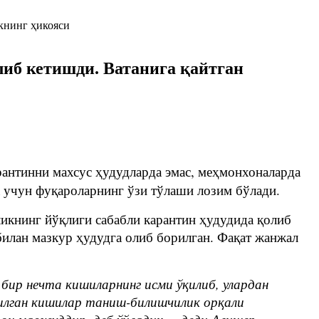
либ кетишди. Ватанига қайтган
рантинни махсус ҳудудларда эмас, меҳмонхоналарда
а учун фуқароларнинг ўзи тўлаши лозим бўлади.
ликнинг йўқлиги сабабли карантин ҳудудида қолиб
билан мазкур ҳудудга олиб борилган. Фақат жанжал
ир нечта кишиларнинг исми ўқилиб, улардан
қилган кишилар таниш-билишчилик орқали