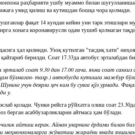
монхона раҳбарияти ушбу муаммо билан шуғулланишаёт
тижага умид қилиш ва кутишдан бошқа чора қолмади.
 тушганлар фақат 14 кундан кейин уни тарк этишлари
бирга хонага коронавирусли одам тушиб қолмаган тақд
дасига ҳал қилинди. Узоқ кутилган "тасдиқ хати" ниҳ
 қайтариб берилди. Соат 17.33да автобус эрталабдан б
а эрталаб соат 9.30 дан 17.00 гача, яъни соат сакки
к ҳам бўлмаган- таҳр.) автобусда кутишга мажбур бў
 Шунинг учун деярли ҳеч ким бу сувга қўл урмади. Фа
ди у.
эслаб қолади. Чунки рейсга рўйхатга олиш соат 23.30д
юз берган асаббузарликларни айтмаса ҳам бўлади.
чилик айтиш керак. Айнан уларнинг ёрдами билан би
ни меҳмонхоналарга жўнатиш жараёни янада яхшилан