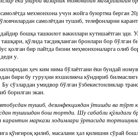
лар ёки уларда вазирлик томонидан маъқулланган бр
 самолётда мехмонхона учун жойга буюртма берган 20
Йўловчилардан самолётдан тушиб, телефонларни каран
андайдир бошқа ташкилот вакиллари кутишаётган эди. 
 ташқари, қўлида тасдиқланган бронлари бор бўлган б
бус қолган бир пайтда бизни меҳмонхоналарга олиб бо
 деди у.
илларидан ҳеч ким нима бўлаётгани ёки бундай номув
рдан бири бу гуруҳни яхшиликча кўндириб билмаслиги
. Бу сўзлардан умидвор бўлган ўзбекистонликлар тран
либ борилган экан.
и автобусдан тушиб, дезинфекциядан ўтишди ва тўрт
сдан тушишдан бош тортди. Шу сабабли қўлидаги бр
ва карантин маркази ходимлари ўртасида тортишувл
ига қўнғироқ қилиб, масалани ҳал қилишни сўрай бош