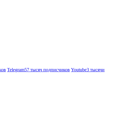
ков
Telegram
57 тысяч подписчиков
Youtube
3 тысячи