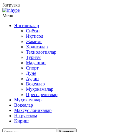
Загрузка
Menu
Янгиликлар
Сиёсат
Иқтисод
Жамият
Ҳодисалар
Технологиялар
Туризм
Маданият
Спорт
Дунё
Аудио
Воқеалар
Муҳокамалар
Пресс-релизлар
Муҳокамалар
Воқеалар
Махсус лойиҳалар
На русском
Кириш