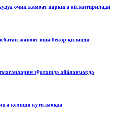
ҳудуд очиқ жамоат паркига айлантирилади
нисбатан жиноят иши бекор қилинди
етмаганларни зўрлашда айбланмоқда
онга келиши кутилмоқда