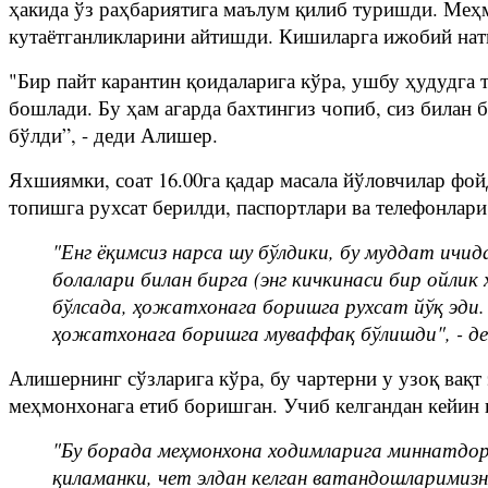
ҳакида ўз раҳбариятига маълум қилиб туришди. Меҳ
кутаётганликларини айтишди. Кишиларга ижобий на
"Бир пайт карантин қоидаларига кўра, ушбу ҳудудга
бошлади. Бу ҳам агарда бахтингиз чопиб, сиз билан 
бўлди”, - деди Алишер.
Яхшиямки, соат 16.00га қадар масала йўловчилар фой
топишга рухсат берилди, паспортлари ва телефонлари
"Енг ёқимсиз нарса шу бўлдики, бу муддат ичид
болалари билан бирга (энг кичкинаси бир ойли
бўлсада, ҳожатхонага боришга рухсат йўқ эди.
ҳожатхонага боришга муваффақ бўлишди", - де
Алишернинг сўзларига кўра, бу чартерни у узоқ вақт 
меҳмонхонага етиб боришган. Учиб келгандан кейин 
"Бу борада меҳмонхона ходимларига миннатдор
қиламанки, чет элдан келган ватандошларимиз