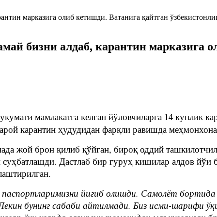
май бизни алдаб, карантин марказига о
укумати мамлакатга келган йўловчиларга 14 кунлик ка
сарой карантин ҳудудидан фарқли равишда меҳмонхон
нада жой брон қилиб қўйган, бироқ оддий ташкилотчи
н суҳбатлашди. Дастлаб бир гуруҳ кишилар алдов йўи 
йлаштирилган.
паспортларимизни йиғиб олишди. Самолёт бортида б
 Лекин бунинг сабаби айтилмади. Биз исми-шарифи ў