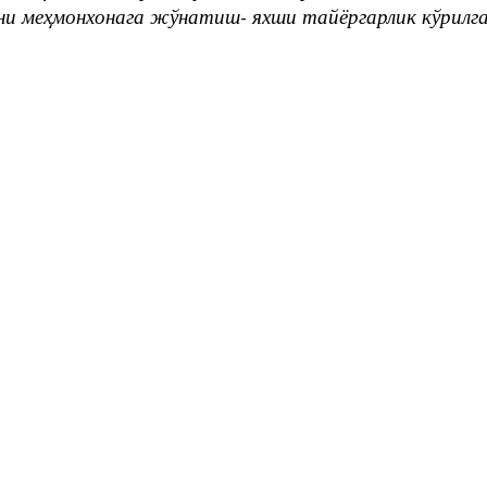
 меҳмонхонага жўнатиш- яхши тайёргарлик кўрилган 