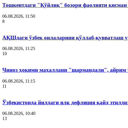
Тошкентдаги "Қўйлиқ" бозори фаолияти қисман
06.08.2026, 11:50
8
АҚШдаги ўзбек оилаларини қўллаб-қувватлаш у
06.08.2026, 11:25
10
Чиноз ҳокими маҳаллани "шармандали", айрим у
06.08.2026, 11:15
11
Ўзбекистонда йилдаги илк дефляция қайд этилди
06.08.2026, 10:40
13