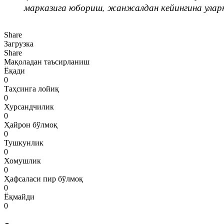
марказига юбориш, жанжалдан кейингина уларни
Share
Загрузка
Share
Мақоладан таъсирланиш
Ёқади
0
Таҳсинга лойиқ
0
Хурсандчилик
0
Ҳайрон бўлмоқ
0
Тушкунлик
0
Хомушлик
0
Ҳафсаласи пир бўлмоқ
0
Ёқмайди
0