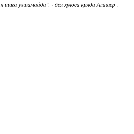
ишга ўхшамайди", - дея хулоса қилди Алишер .