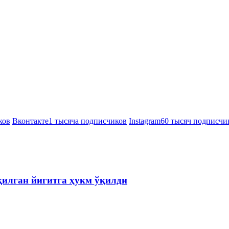
ков
Вконтакте
1 тысяча подписчиков
Instagram
60 тысяч подписчи
қилган йигитга ҳукм ўқилди