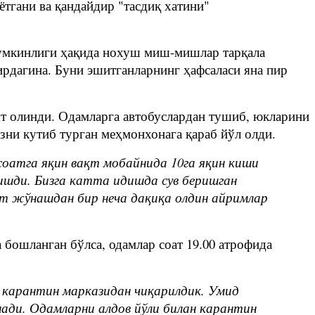
гани ва қандайдир "тасдиқ хатини"
 мумкинлиги ҳақида нохуш миш-мишлар тарқала
ирдагина. Буни эшитганларнинг ҳафсаласи яна пир
оят олинди. Одамларга автобуслардан тушиб, юкларини
изни кутиб турган меҳмонхонага қараб йўл олди.
з соатга яқин вақт мобайнида 10га яқин киши
лишди. Бизга катта идишда сув беришган
қат жўнашдан бир неча дақиқа олдин айримлар
а бошланган бўлса, одамлар соат 19.00 атрофида
з карантин марказидан чиқарилдик. Умид
ади. Одамларни алдов йўли билан карантин