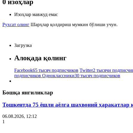
0
изоҳлар
Изоҳлар мавжуд емас
Рухсат олинг
Шарҳлар қолдириш мумкин бўлиши учун.
Загрузка
Алоқада қолинг
Facebook
65 тысяч подписчиков
Twitter
2 тысячи подписчи
подписчиков
Одноклассники
30 тысяч подписчиков
Бошқа янгиликлар
Тошкентда 75 ёшли аёлга шаҳвоний ҳаракатлар 
06.08.2026, 12:12
1