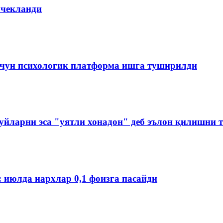
 чекланди
чун психологик платформа ишга туширилди
йларни эса "уятли хонадон" деб эълон қилишни 
: июлда нархлар 0,1 фоизга пасайди