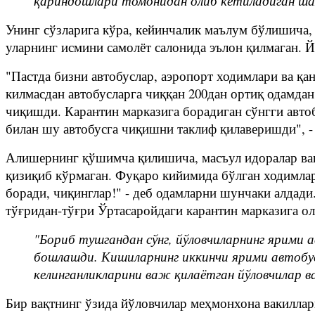
қариндошлари томонидан олиб кетиладиган шахс
Унинг сўзларига кўра, кейинчалик маълум бўлишича,
уларнинг исмини самолёт салонида эълон қилмаган. 
"Пастда бизни автобуслар, аэропорт ходимлари ва қ
килмасдан автобусларга чиққан 200дан ортиқ одамдан
чиқишди. Карантин марказига борадиган сўнгги авто
билан шу автобусга чиқишни таклиф қилаверишди", -
Алишернинг қўшимча қилишича, масъул идоралар вак
қизиқиб кўрмаган. Фуқаро кийимида бўлган ходимла
боради, чиқинглар!" - деб одамларни шунчаки алдади
тўғридан-тўғри Ўртасаройдаги карантин марказига о
"Бориб тушгандан сўнг, йўловчиларнинг ярим
бошлашди. Кишиларнинг иккинчи ярими автобу
келинганликларини важ қилаётган йўловчилар 
Бир вақтнинг ўзида йўловчилар меҳмонхона вакиллар