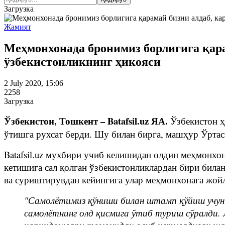
Загрузка
Жамият
Меҳмонхонада бронимиз борлигига қара
ўзбекистонликнинг ҳикояси
2 July 2020, 15:06
2258
Загрузка
Ўзбекистон, Тошкент – Batafsil.uz ЯА.
Ўзбекистон ҳ
ўтишга рухсат берди. Шу билан бирга, машҳур Ўрта
Batafsil.uz мухбири учиб келишидан олдин меҳмонхо
кетишига сал қолган ўзбекистонликлардан бири била
ва суриштирувдан кейингига улар меҳмонхонага жо
"Самолётимиз қўниши билан штамп қўйиш учун 
самолётнинг олд қисмига ўтиб туриш сўралди.