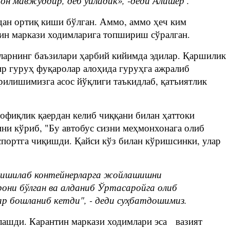
он мавжуддир, деб ўйладик», -деди Алишер .
дан ортиқ киши бўлган. Аммо, аммо ҳеч ким
тин маркази ходимларига топшириш сўралган.
Уларнинг баъзилари ҳарбий кийимда эдилар. Қаршилик
ир гуруҳ фуқаролар алоҳида гуруҳга ажралиб
рилишимизга асос йўқлиги таъкидлаб, қатъиятлик
офиқлик қаердан келиб чиққани билан ҳаттоки
ни кўриб, "Бу автобус сизни меҳмонхонага олиб
спортга чиқишди. Қайси кўз билан кўришсинки, улар
 кишилаб контейнерларга жойлашишни
они бўлган ва алданиб Ўртасаройга олиб
ар бошланиб кетди", - деди суҳбатдошимиз.
лашди. Карантин маркази ходимлари эса вазият