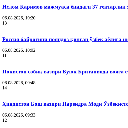
Ислом Каримов мажмуаси ёнидаги 37 гектарлик 
06.08.2026, 10:20
13
Россия байроғини пояндоз қилган ўзбек аёлига 
06.08.2026, 10:02
11
Покистон собиқ вазири Буюк Британияда вояга 
06.08.2026, 09:48
14
Ҳиндистон Бош вазири Нарендра Моди Ўзбекист
06.08.2026, 09:33
12