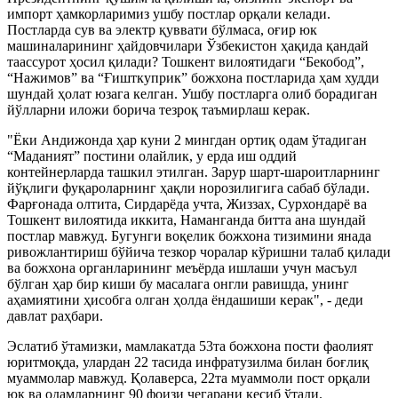
импорт ҳамкорларимиз ушбу постлар орқали келади.
Постларда сув ва электр қуввати бўлмаса, оғир юк
машиналарининг ҳайдовчилари Ўзбекистон ҳақида қандай
таассурот ҳосил қилади? Тошкент вилоятидаги “Бекобод”,
“Нажимов” ва “Ғишткуприк” божхона постларида ҳам худди
шундай ҳолат юзага келган. Ушбу постларга олиб борадиган
йўлларни иложи борича тезроқ таъмирлаш керак.
"Ёки Андижонда ҳар куни 2 мингдан ортиқ одам ўтадиган
“Маданият” постини олайлик, у ерда иш оддий
контейнерларда ташкил этилган. Зарур шарт-шароитларнинг
йўқлиги фуқароларнинг ҳақли норозилигига сабаб бўлади.
Фарғонада олтита, Сирдарёда учта, Жиззах, Сурхондарё ва
Тошкент вилоятида иккита, Наманганда битта ана шундай
постлар мавжуд. Бугунги воқелик божхона тизимини янада
ривожлантириш бўйича тезкор чоралар кўришни талаб қилади
ва божхона органларининг меъёрда ишлаши учун масъул
бўлган ҳар бир киши бу масалага онгли равишда, унинг
аҳамиятини ҳисобга олган ҳолда ёндашиши керак", - деди
давлат раҳбари.
Эслатиб ўтамизки, мамлакатда 53та божхона пости фаолият
юритмоқда, улардан 22 тасида инфратузилма билан боғлиқ
муаммолар мавжуд. Қолаверса, 22та муаммоли пост орқали
юк ва одамларнинг 90 фоизи чегарани кесиб ўтади.