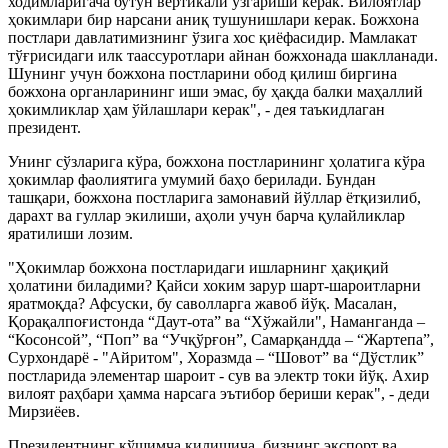
ходимларигача бутун вертикали ўзгариши керак. Вилоятлар
ҳокимлари бир нарсани аниқ тушунишлари керак. Божхона
постлари давлатимизнинг ўзига хос қиёфасидир. Мамлакат
тўғрисидаги илк таассуротлари айнан божхонада шаклланади.
Шунинг учун божхона постларини обод қилиш биргина
божхона органларининг иши эмас, бу ҳақда балки маҳаллий
ҳокимликлар ҳам ўйлашлари керак", - дея таъкидлаган
президент.
Унинг сўзларига кўра, божхона постларининг ҳолатига кўра
ҳокимлар фаолиятига умумий баҳо берилади. Бундан
ташқари, божхона постларига замонавий йўллар ётқизилиб,
дарахт ва гуллар экилиши, аҳоли учун барча қулайликлар
яратилиши лозим.
"Ҳокимлар божхона постларидаги ишларнинг ҳақиқий
ҳолатини биладими? Қайси хоким зарур шарт-шароитларни
яратмоқда? Афсуски, бу саволларга жавоб йўқ. Масалан,
Қорақалпоғистонда “Даут-ота” ва “Хўжайли", Наманганда –
“Косонсой”, “Поп” ва “Учқўрғон”, Самарқандда – “Жартепа”,
Сурхондарё - "Айритом", Хоразмда – “Шовот” ва “Дўстлик”
постларида элементар шароит - сув ва электр токи йўқ. Ахир
вилоят раҳбари ҳамма нарсага эътибор бериши керак", - деди
Мирзиёев.
Президентнинг қўшимча қилишича, бизнинг экспорт ва