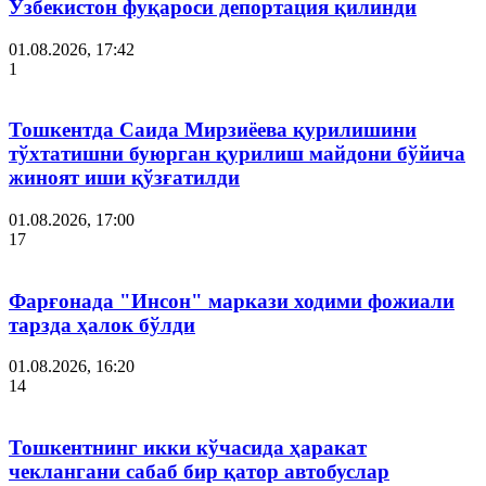
Ўзбекистон фуқароси депортация қилинди
01.08.2026, 17:42
1
Тошкентда Саида Мирзиёева қурилишини
тўхтатишни буюрган қурилиш майдони бўйича
жиноят иши қўзғатилди
01.08.2026, 17:00
17
Фарғонада "Инсон" маркази ходими фожиали
тарзда ҳалок бўлди
01.08.2026, 16:20
14
Тошкентнинг икки кўчасида ҳаракат
чеклангани сабаб бир қатор автобуслар