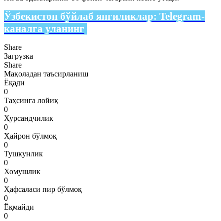
Ўзбекистон бўйлаб янгиликлар:
Telegram-
каналга уланинг
Share
Загрузка
Share
Мақоладан таъсирланиш
Ёқади
0
Таҳсинга лойиқ
0
Хурсандчилик
0
Ҳайрон бўлмоқ
0
Тушкунлик
0
Хомушлик
0
Ҳафсаласи пир бўлмоқ
0
Ёқмайди
0