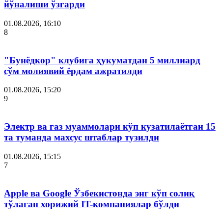
йўналиши ўзгарди
01.08.2026, 16:10
8
"Бунёдкор" клубига ҳукуматдан 5 миллиард
сўм молиявий ёрдам ажратилди
01.08.2026, 15:20
9
Электр ва газ муаммолари кўп кузатилаётган 15
та туманда махсус штаблар тузилди
01.08.2026, 15:15
7
Apple ва Google Ўзбекистонда энг кўп солиқ
тўлаган хорижий IT-компаниялар бўлди