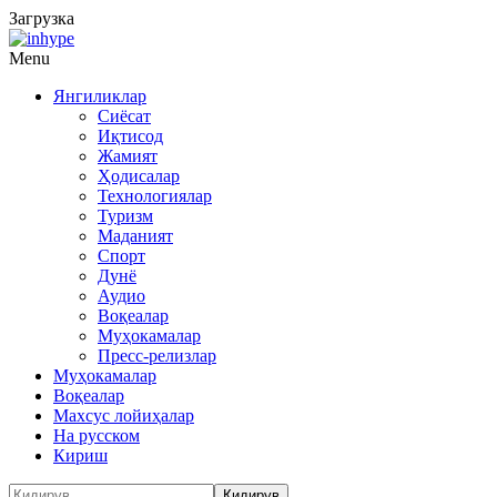
Загрузка
Menu
Янгиликлар
Сиёсат
Иқтисод
Жамият
Ҳодисалар
Технологиялар
Туризм
Маданият
Спорт
Дунё
Аудио
Воқеалар
Муҳокамалар
Пресс-релизлар
Муҳокамалар
Воқеалар
Махсус лойиҳалар
На русском
Кириш