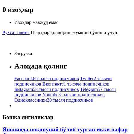
0
изоҳлар
Изоҳлар мавжуд емас
Рухсат олинг
Шарҳлар қолдириш мумкин бўлиши учун.
Загрузка
Алоқада қолинг
Facebook
65 тысяч подписчиков
Twitter
2 тысячи
подписчиков
Вконтакте
1 тысяча подписчиков
Instagram
58 тысяч подписчиков
Telegram
57 тысяч
подписчиков
Youtube
3 тысячи подписчиков
Одноклассники
30 тысяч подписчиков
Бошқа янгиликлар
Японияда ноқонуний бўлиб турган икки нафар