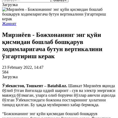
Загрузка
Жамият
Мирзиёев - Божхонанинг энг қуйи
қисмидан бошлаб бошқарув
ходимларигача бутун вертикалини
ўзгартириш керак
23 February 2022, 14:47
584
Загрузка
Ўзбекистон, Тошкент – Batafsil.uz.
Шавкат Мирзиёев яқинда
бўлиб ўтган йиғилада оддий шароит - сув ва электр энергияси
мавжуд бўлмаган, уларга олиб борувчи йўллар аянчли аҳволда
бўлган Ўзбекистондаги божхона постларининг ҳолатини
танқид қилган. Бу ҳақда мухбиримиз хабар бермоқда.
“Божхонанинг энг қуйи қисмидан бошлаб бошқарув