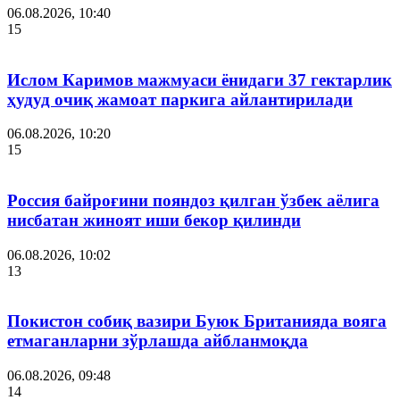
06.08.2026, 10:40
15
Ислом Каримов мажмуаси ёнидаги 37 гектарлик
ҳудуд очиқ жамоат паркига айлантирилади
06.08.2026, 10:20
15
Россия байроғини пояндоз қилган ўзбек аёлига
нисбатан жиноят иши бекор қилинди
06.08.2026, 10:02
13
Покистон собиқ вазири Буюк Британияда вояга
етмаганларни зўрлашда айбланмоқда
06.08.2026, 09:48
14