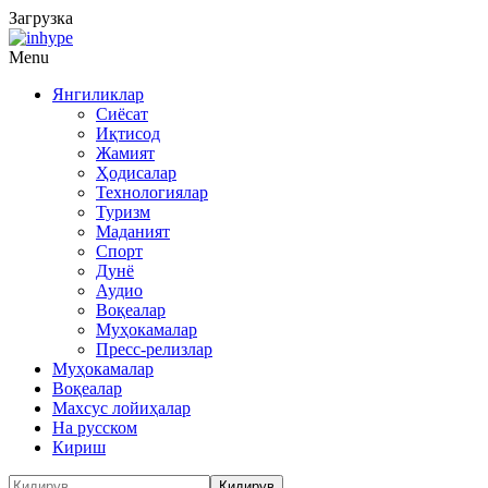
Загрузка
Menu
Янгиликлар
Сиёсат
Иқтисод
Жамият
Ҳодисалар
Технологиялар
Туризм
Маданият
Спорт
Дунё
Аудио
Воқеалар
Муҳокамалар
Пресс-релизлар
Муҳокамалар
Воқеалар
Махсус лойиҳалар
На русском
Кириш