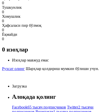
0
Тушкунлик
0
Хомушлик
0
Ҳафсаласи пир бўлмоқ
0
Ёқмайди
0
0
изоҳлар
Изоҳлар мавжуд емас
Рухсат олинг
Шарҳлар қолдириш мумкин бўлиши учун.
Загрузка
Алоқада қолинг
Facebook
65 тысяч подписчиков
Twitter
2 тысячи
подписчиков
Вконтакте
1 тысяча подписчиков