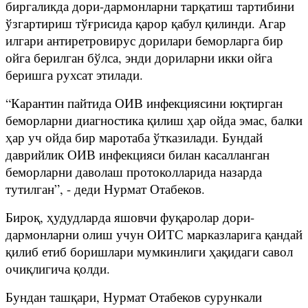
биргаликда дори-дармонларни тарқатиш тартибини
ўзгартириш тўғрисида қарор қабул қилинди. Агар
илгари антиретровирус дорилари беморларга бир
ойга берилган бўлса, энди дориларни икки ойга
беришга рухсат этилади.
“Карантин пайтида ОИВ инфекциясини юқтирган
беморларни диагностика қилиш ҳар ойда эмас, балки
ҳар уч ойда бир маротаба ўтказилади. Бундай
даврийлик ОИВ инфекцияси билан касалланган
беморларни даволаш протоколларида назарда
тутилган”, - деди Нурмат Отабеков.
Бироқ, ҳудудларда яшовчи фуқаролар дори-
дармонларни олиш учун ОИТС марказларига қандай
қилиб етиб боришлари мумкинлиги ҳақидаги савол
очиқлигича қолди.
Бундан ташқари, Нурмат Отабеков сурункали