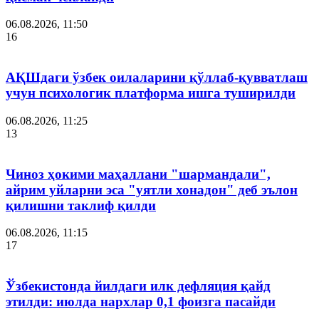
06.08.2026, 11:50
16
АҚШдаги ўзбек оилаларини қўллаб-қувватлаш
учун психологик платформа ишга туширилди
06.08.2026, 11:25
13
Чиноз ҳокими маҳаллани "шармандали",
айрим уйларни эса "уятли хонадон" деб эълон
қилишни таклиф қилди
06.08.2026, 11:15
17
Ўзбекистонда йилдаги илк дефляция қайд
этилди: июлда нархлар 0,1 фоизга пасайди