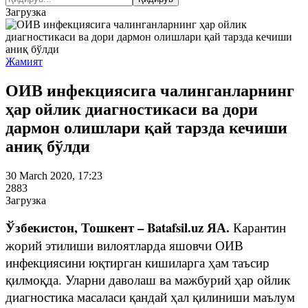
Загрузка
Жамият
ОИВ инфекциясига чалинганларнинг
ҳар ойлик диагностикаси ва дори
дармон олишлари қай тарзда кечиши
аниқ бўлди
30 March 2020, 17:23
2883
Загрузка
Ўзбекистон, Тошкент – Batafsil.uz ЯА.
Карантин
жорий этилиши вилоятларда яшовчи ОИВ
инфекциясини юқтирган кишиларга ҳам таъсир
қилмоқда. Уларни даволаш ва мажбурий ҳар ойлик
диагностика масаласи қандай ҳал қилиниши маълум