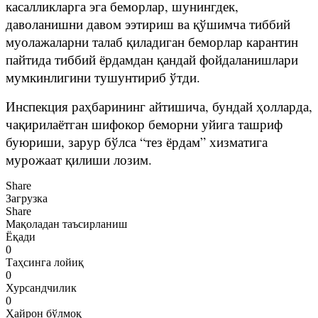
касалликларга эга беморлар, шунингдек,
даволанишни давом ээтириш ва қўшимча тиббий
муолажаларни талаб қиладиган беморлар карантин
пайтида тиббий ёрдамдан қандай фойдаланишлари
мумкинлигини тушунтириб ўтди.
Инспекция раҳбарининг айтишича, бундай ҳолларда,
чақирилаётган шифокор беморни уйига ташриф
буюриши, зарур бўлса “тез ёрдам” хизматига
мурожаат қилиши лозим.
Share
Загрузка
Share
Мақоладан таъсирланиш
Ёқади
0
Таҳсинга лойиқ
0
Хурсандчилик
0
Ҳайрон бўлмоқ