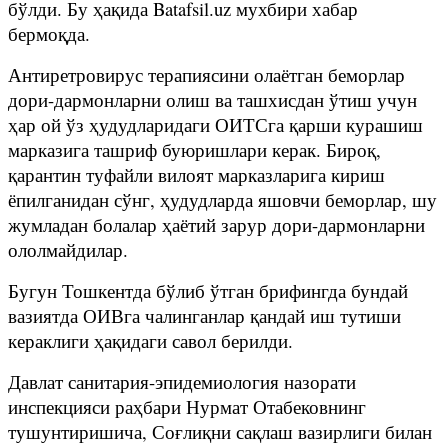
бўлди. Бу ҳақида Batafsil.uz мухбири хабар
бермоқда.
Антиретровирус терапиясини олаётган беморлар
дори-дармонларни олиш ва ташхисдан ўтиш учун
ҳар ой ўз ҳудудларидаги ОИТСга қарши курашиш
марказига ташриф буюришлари керак. Бироқ,
қарантин туфайли вилоят марказларига кириш
ёпилганидан сўнг, ҳудудларда яшовчи беморлар, шу
жумладан болалар ҳаётий зарур дори-дармонларни
ололмайдилар.
Бугун Тошкентда бўлиб ўтган брифингда бундай
вазиятда ОИВга чалинганлар қандай иш тутиши
кераклиги ҳақидаги савол берилди.
Давлат санитария-эпидемиология назорати
инспекцияси раҳбари Нурмат Отабековнинг
тушунтиришича, Соғлиқни сақлаш вазирлиги билан