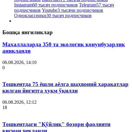
Instagram
60 тысяч подписчиков
Telegram
57 тысяч
подписчиков
Youtube
3 тысячи подписчиков
Одноклассники
30 тысяч подписчиков
Бошқа янгиликлар
Маҳаллаларда 350 та экологик қонунбузарлик
аниқланди
06.08.2026, 14:10
0
Тошкентда 75 ёшли аёлга шаҳвоний ҳаракатлар
қилган йигитга ҳукм ўқилди
06.08.2026, 12:12
18
Тошкентдаги "Қўйлиқ" бозори фаолияти
қисман чекланди