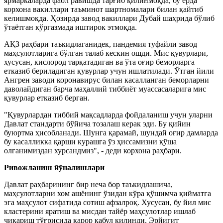
ярмаркаларда фаол равишда тарғиб қилинмоқда, бу ерда
корхона вакиллари таъминот шартномалари билан қайтиб
келишмоқда. Ҳозирда завод вакиллари Дубай шаҳрида бўлиб
ўтаётган кўргазмада иштирок этмоқда.
АҚЗ раҳбари таъкидлаганидек, пандемия туфайли завод
маҳсулотларига бўлган талаб кескин ошди. Мис қувурлари,
хусусан, кислород тарқатадиган ва ўта оғир беморларга
етказиб бериладиган қувурлар учун ишлатилади. Ўтган йили
Ангрен заводи коронавирус билан касалланган беморларни
даволайдиган барча маҳаллий тиббиёт муассасаларига мис
қувурлар етказиб берган.
"Қувурлардан тиббий мақсадларда фойдаланиш учун уларни
Давлат стандарти бўйича тозалаш керак эди. Бу қийин
буюртма ҳисобланади. Шунга қарамай, шундай оғир дамларда
бу касалликка қарши курашга ўз ҳиссамизни қўша
олганимиздан хурсандмиз", - деди корхона раҳбари.
Ривожланиш йўналишлари
Давлат раҳбарининг бир неча бор таъкидлашича,
маҳсулотларни хом ашёнинг ўзидан кўра қўшимча қийматга
эга маҳсулот сифатида сотиш афзалроқ. Хусусан, бу йил мис
кластерини яратиш ва мисдан тайёр маҳсулотлар ишлаб
чиқариш тўғрисида қарор қабул қилинди. Эрйигит