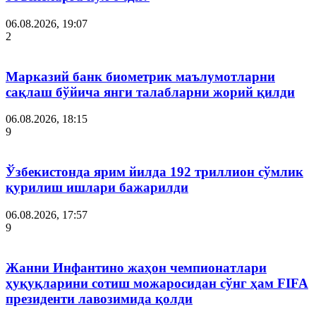
06.08.2026, 19:07
2
Марказий банк биометрик маълумотларни
сақлаш бўйича янги талабларни жорий қилди
06.08.2026, 18:15
9
Ўзбекистонда ярим йилда 192 триллион сўмлик
қурилиш ишлари бажарилди
06.08.2026, 17:57
9
Жанни Инфантино жаҳон чемпионатлари
ҳуқуқларини сотиш можаросидан сўнг ҳам FIFA
президенти лавозимида қолди