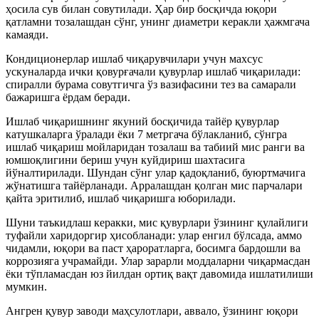
ҳосила сув билан совутилади. Ҳар бир босқичда юқори
қатламни тозалашдан сўнг, унинг диаметри керакли ҳажмгача
камаяди.
Кондиционерлар ишлаб чиқарувчилари учун махсус
ускуналарда ички қовурғачали қувурлар ишлаб чиқарилади:
спиралли бурама совутгичга ўз вазифасини тез ва самарали
бажаришга ёрдам беради.
Ишлаб чиқаришнинг якуний босқичида тайёр қувурлар
катушкаларга ўралади ёки 7 метргача бўлакланиб, сўнгра
ишлаб чиқариш мойларидан тозалаш ва табиий мис ранги ва
юмшоқлигини бериш учун куйдириш шахтасига
йўналтирилади. Шундан сўнг улар қадоқланиб, буюртмачига
жўнатишга тайёрланади. Арралашдан қолган мис парчалари
қайта эритилиб, ишлаб чиқаришга юборилади.
Шуни таъкидлаш керакки, мис қувурлари ўзининг қулайлиги
туфайли харидоргир ҳисобланади: улар енгил бўлсада, аммо
чидамли, юқори ва паст ҳароратларга, босимга бардошли ва
коррозияга учрамайди. Улар зарарли моддаларни чиқармасдан
ёки тўпламасдан юз йилдан ортиқ вақт давомида ишлатилиши
мумкин.
Ангрен қувур заводи маҳсулотлари, аввало, ўзининг юқори