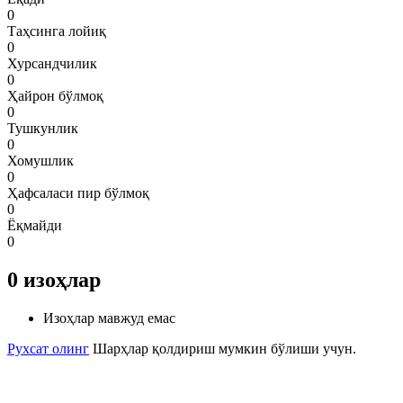
0
Таҳсинга лойиқ
0
Хурсандчилик
0
Ҳайрон бўлмоқ
0
Тушкунлик
0
Хомушлик
0
Ҳафсаласи пир бўлмоқ
0
Ёқмайди
0
0
изоҳлар
Изоҳлар мавжуд емас
Рухсат олинг
Шарҳлар қолдириш мумкин бўлиши учун.