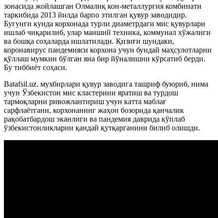
зонасида жойлашган Олмалиқ кон-металлургия комбинати
таркибида 2013 йилда барпо этилган қувур заводидир.
Бугунги кунда корхонада турли диаметрдаги мис қувурлари
ишлаб чиқарилиб, улар маиший техника, коммунал хўжалиги
ва бошқа соҳаларда ишлатилади. Қизиғи шундаки,
коронавирус пандемияси корхона учун бундай маҳсулотларни
қўллаш мумкин бўлган яна бир йўналишни кўрсатиб берди.
Бу тиббиёт соҳаси.
Batafsil.uz. мухбирлари қувур заводига ташриф буюриб, нима
учун Ўзбекистон мис кластерини яратиш ва турдош
тармоқларни ривожлантириш учун катта маблағ
сарфлаётгани, корхонанинг жаҳон бозорида қанчалик
рақобатбардош эканлиги ва пандемия даврида кўплаб
ўзбекистонликларни қандай қутқарганини билиб олишди.