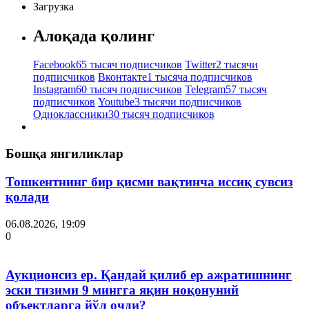
Загрузка
Алоқада қолинг
Facebook
65 тысяч подписчиков
Twitter
2 тысячи
подписчиков
Вконтакте
1 тысяча подписчиков
Instagram
60 тысяч подписчиков
Telegram
57 тысяч
подписчиков
Youtube
3 тысячи подписчиков
Одноклассники
30 тысяч подписчиков
Бошқа янгиликлар
Тошкентнинг бир қисми вақтинча иссиқ сувсиз
қолади
06.08.2026, 19:09
0
Аукционсиз ер. Қандай қилиб ер ажратишнинг
эски тизими 9 мингга яқин ноқонуний
объектларга йўл очди?