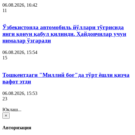
06.08.2026, 16:42
11
Ўзбекистонда автомобиль йўллари тўғрисида
янги қонун қабул қилинди. Ҳайдовчилар учун
нималар ўзгаради
06.08.2026, 15:54
15
Тошкентдаги "Миллий боғ"да тўрт ёшли қизча
вафот этди
06.08.2026, 15:53
23
Юклаш...
×
Авторизация