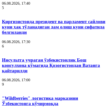
06.08.2026, 17:40
5
Қирғизистонда президент ва парламент сайлови
куни ҳақ тўланадиган дам олиш куни сифатида
белгиланди
06.08.2026, 17:30
6
Инсультга учраган ўзбекистонлик Бош
консулхона кўмагида Қозоғистондан Ватанга
қайтарилди
06.08.2026, 17:00
9
"Wildberries" логистика марказини
Ўзбекистонга кўчирмоқда