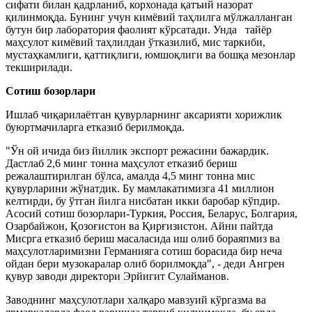
сифати билан қадрланиб, корхонада қатъий назорат
қилинмоқда. Бунинг учун кимёвий таҳлилга мўлжалланган
бутун бир лаборатория фаолият кўрсатади. Унда тайёр
маҳсулот кимёвий таҳлилдан ўтказилиб, мис таркиби,
мустаҳкамлиги, қаттиқлиги, юмшоқлиги ва бошқа мезонлар
текширилади.
Сотиш бозорлари
Ишлаб чиқарилаётган қувурларнинг аксарияти хорижлик
буюртмачиларга етказиб берилмоқда.
"Ўн ой ичида биз йиллик экспорт режасини бажардик.
Дастлаб 2,6 минг тонна маҳсулот етказиб бериш
режалаштирилган бўлса, амалда 4,5 минг тонна мис
қувурларини жўнатдик. Бу мамлакатимизга 41 миллион
келтирди, бу ўтган йилга нисбатан икки баробар кўпдир.
Асосий сотиш бозорлари-Туркия, Россия, Беларус, Болгария,
Озарбайжон, Қозоғистон ва Қирғизистон. Айни пайтда
Мисрга етказиб бериш масаласида иш олиб бораяпмиз ва
маҳсулотларимизни Германияга сотиш борасида бир неча
ойдан бери музокаралар олиб борилмоқда", - деди Ангрен
қувур заводи директори Эрйигит Сулайманов.
Заводнинг маҳсулотлари халқаро мавзуий кўргазма ва