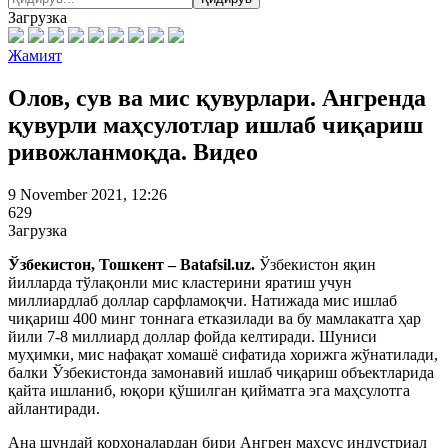
Загрузка
Жамият
Олов, сув ва мис қувурлари. Ангренда
қувурли маҳсулотлар ишлаб чиқариш
ривожланмоқда. Видео
9 November 2021, 12:26
629
Загрузка
Ўзбекистон, Тошкент – Batafsil.uz.
Ўзбекистон яқин
йилларда тўлақонли мис кластерини яратиш учун
миллиардлаб доллар сарфламоқчи. Натижада мис ишлаб
чиқариш 400 минг тоннага етказилади ва бу мамлакатга ҳар
йили 7-8 миллиард доллар фойда келтиради. Шуниси
муҳимки, мис нафақат хомашё сифатида хорижга жўнатилади,
балки Ўзбекистонда замонавий ишлаб чиқариш объектларида
қайта ишланиб, юқори қўшилган қийматга эга маҳсулотга
айлантиради.
Ана шундай корхоналардан бири Ангрен махсус индустриал