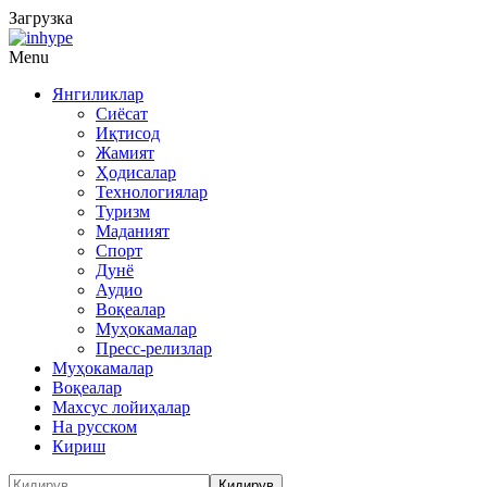
Загрузка
Menu
Янгиликлар
Сиёсат
Иқтисод
Жамият
Ҳодисалар
Технологиялар
Туризм
Маданият
Спорт
Дунё
Аудио
Воқеалар
Муҳокамалар
Пресс-релизлар
Муҳокамалар
Воқеалар
Махсус лойиҳалар
На русском
Кириш