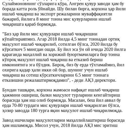
Сулаймоновнинг сўзларига кўра, Ангрен қувур заводи ҳам бу
борада катта роль ўйнайди. Шу билан бирга, корхона ҳар йили
ишлаб чиқариш ва экспорт режаларини муваффақиятли
бажариб, йилига 8 минг тонна мис қувурларини ишлаб
чиқаришга қараб бормоқда.
"Биз ҳар йили мис қувурлари ишлаб чиқаришни
кўпайтираяпмиз. Агар 2018 йилда 4,5 минг тоннадан ортиқ
маҳсулот ишлаб чиқарилиб, сотилган бўлса, 2020 йилда бу
кўрсаткич 5 мингдан ошди. Бу йил эса ўн ой ичида 2020 йилга
қараганда маҳаллий ва хорижий буюртмачиларга бир тонна
кўпроқ маҳсулот ишлаб чиқариш ва етказиб бериш
имкониятига эга бўлдик. Бироқ, биз бу ерда тўхтамаймиз, йил
охирига қадар ҳали икки ой бор, шунинг учун ишлаб
чиқариш ва сотиш кўрсаткичларини 6.5 минг тоннага
етказишни режалаштирмоқдамиз", - деди АҚЗ директори.
Бундан ташқари, корхона жамоаси нафақат ишлаб чиқариш
ҳажмини ошириш, балки маҳсулот турларини кенгайтириш
борасида ҳам иш олиб бормоқда. Масалан, беш йил аввал бу
ерда 70-80 турдаги мис қувурлари ишлаб чиқарилган бўлса,
ҳозир заводда 180 турга яқин маҳсулот ишлаб чиқарилмоқда.
Завод ишчилари маҳсулотларни маҳаллийлаштириш борасида
ҳам ишламоқда. Мисол учун, 2018 йилда АҚЗ мис эритиш