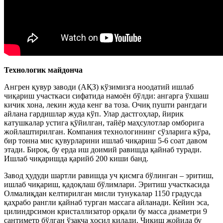
Технологик майдонча
Ангрен қувур заводи (АҚЗ) кўзимизга ноодатий ишлаб
чиқариш участкаси сифатида намоён бўлди: ангарга ўхшаш
кичик хона, лекин жуда кенг ва тоза. Очиқ пушти рангдаги
айлана гардишлар жуда кўп. Улар дастгоҳлар, йирик
катушкалар устига қўйилган, тайёр маҳсулотлар омборига
жойлаштирилган. Компания технологининг сўзларига кўра,
бир тонна мис қувурларини ишлаб чиқариш 5-6 соат давом
этади. Бироқ, бу ерда иш доимий равишда қайнаб туради.
Ишлаб чиқаришда қарийб 200 киши банд.
Завод ҳудуди шартли равишда уч қисмга бўлинган – эритиш,
ишлаб чиқариш, қадоқлаш бўлимлари. Эритиш участкасида
Олмалиқдан келтирилган мисли тунукалар 1150 градусда
қаҳрабо рангли қайнаб турган массага айланади. Кейин эса,
цилиндрсимон кристаллизатор орқали бу масса диаметри 9
сантиметр бўлган ўзакча ҳосил қилади. Чиқиш жойида бу