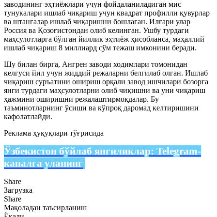
заводининг эҳтиёжлари учун фойдаланиладиган мис
тунукалари ишлаб чиқариш учун квадрат профилли қувурлар
ва штангалар ишлаб чиқаришни бошлаган. Илгари улар
Россия ва Қозоғистондан олиб келинган. Ушбу турдаги
маҳсулотларга бўлган йиллик эҳтиёж ҳисобланса, маҳаллий
ишлаб чиқариш 8 миллиард сўм тежаш имконини беради.
Шу билан бирга, Ангрен заводи ходимлари томонидан
келгуси йил учун жиддий режаларни белгилаб олган. Ишлаб
чиқариш суръатини ошириш орқали завод ишчилари бозорга
янги турдаги маҳсулотларни олиб чиқишни ва уни чиқариш
ҳажмини оширишни режалаштирмоқдалар. Бу
таъминотларнинг ўсиши ва кўпроқ даромад келтиришини
кафолатлайди.
Реклама ҳуқуқлари тўғрисида
Ўзбекистон бўйлаб янгиликлар:
Telegram-
каналга уланинг
Share
Загрузка
Share
Мақоладан таъсирланиш
Ёқади