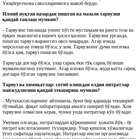
Узоқбергенова саволларимизга жавоб берди.
Илмий нуқтаи назардан пишган ва мазали тарвузни
қандай танлаш мумкин?
- Тарвузни танлашда унинг пўсти мустаҳкам ва ранги тоза ва
ёрқин эканлигига ишонч ҳосил қилинг. Тарвузни урганда,
пишган тарвуз жарангсиз овоз чиқаради. Агар ичида
чирсиллаган товуш бўлса, у хом. Тарвузнинг думи ингичка
бўлса ҳам, тарвуз пишган бўлади.
Тарвузда доғлар бўлса, улар сариқ ёки тўқ сариқ бўлиши
мумкинлигини унутманг. Агар иложи бўлса, жуда катта сариқ
доғлари бўлган тарвузни танламанг.
Тарвуз ва химикатлар: сотиб олишдан олдин нитратлар
мавжудлигини қандай текшириш мумкин?
- Мутахассисларнинг айтишича, буни бир қарашда текшириб
бўлмайди, фақат лабораторияда амалга ошириб бўлади. Хом
тарвузни олмаслик керак, чунки унда нитратлар кўп бўлади.
Умуман олганда, нитратлардан қўрқишнинг ҳожати йўқ - бу
нитрат кислотасининг тузларидир. Улар қишлоқ хўжалигида
ўғит сифатида ишлатилади. Нитратлар инсон организмида