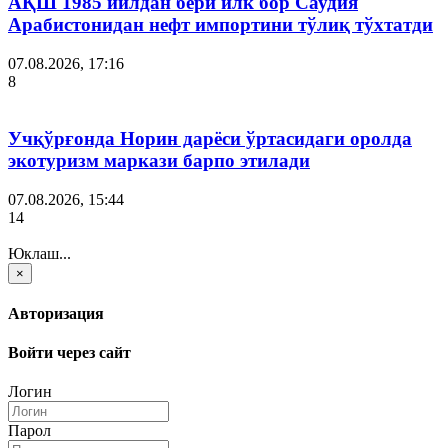
АҚШ 1985 йилдан бери илк бор Саудия
Арабистонидан нефт импортини тўлиқ тўхтатди
07.08.2026, 17:16
8
Учқўрғонда Норин дарёси ўртасидаги оролда
экотуризм маркази барпо этилади
07.08.2026, 15:44
14
Юклаш...
×
Авторизация
Войти через сайт
Логин
Парол