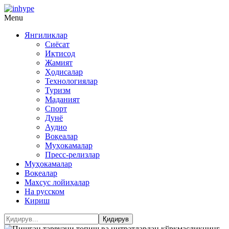
Menu
Янгиликлар
Сиёсат
Иқтисод
Жамият
Ҳодисалар
Технологиялар
Туризм
Маданият
Спорт
Дунё
Аудио
Воқеалар
Муҳокамалар
Пресс-релизлар
Муҳокамалар
Воқеалар
Махсус лойиҳалар
На русском
Кириш