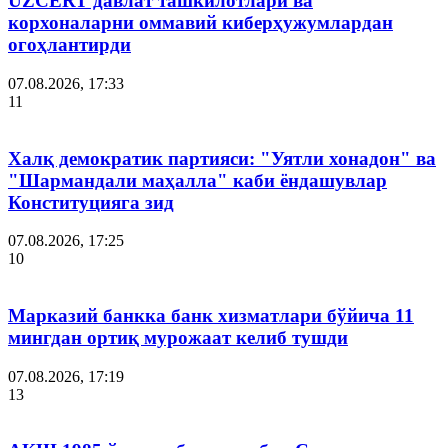
UZCERT давлат ташкилотлари ва
корхоналарни оммавий киберҳужумлардан
огоҳлантирди
07.08.2026, 17:33
11
Халқ демократик партияси: "Уятли хонадон" ва
"Шармандали маҳалла" каби ёндашувлар
Конституцияга зид
07.08.2026, 17:25
10
Марказий банкка банк хизматлари бўйича 11
мингдан ортиқ мурожаат келиб тушди
07.08.2026, 17:19
13