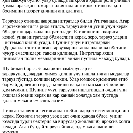
ҳам мавжуд бўлиб, улар сўлакда микробга қарши роль ўйнаши
ҳамда юрак-қон томир фаолиятида иштирок этиши ва қон
босимини назорат қилиши аниқланган.
Тарвузлар етилиш даврида нитратлар билан ўғитланади. Агар
агротехнологияга риоя этилса, тарвуз айнан ўсиш учун керак
бўладиган даражада нитрат олади. Етилишнинг охирига
келиб, унда нитратлар бўлмаслиги керак, зеро, тарвуз уларни
истеъмол қилиб ўсади. Шунинг учун нитратлардан
қўрққанлар энг пишган тарвузларни танлашлари ва пўстини
чуқур емасликлари тавсия қилинади. Нитратлар яхши
пишмаган полиз меваларининг айнан пўстида мавжуд бўлади.
Шу билан бирга, ўсимликни замбуруғлар ва
зараркунандалардан ҳимоя қилиш учун ишлатилган моддалар
тарвуз пўстида қолиши мумкин. Улар юмшоқ қисмигача етиб
бормайди, лекин сиртда қолиши ва ҳатто қисман сўрилиши
ҳам мумкин. Шунинг учун тарвузни ишлатишдан олдин уни
яхшилаб ювиш керак ва ҳар қандай ҳолатда ҳам пўстида
қолган мевани емаслик лозим.
Пишган тарвузни кесилгандан кейин дарҳол истеъмол қилиш
керак. Кесилган тарвуз узоқ вақт очиқ ҳавода бўлса, унинг
юзасида турли бактерия ва вируслар жойлашиб, яроқсиз ҳолга
келади. Агар бундай тарвуз ейилса, одам касалланиши
мумкин.