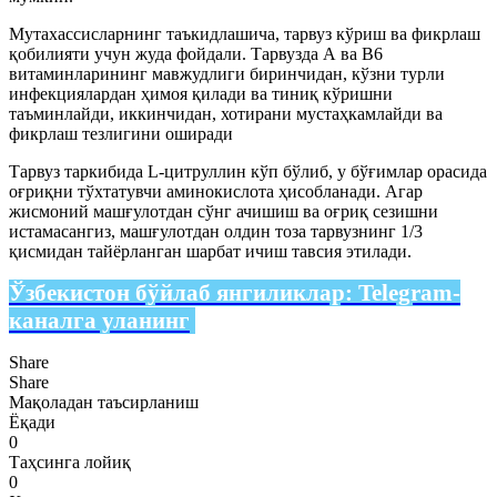
Мутахассисларнинг таъкидлашича, тарвуз кўриш ва фикрлаш
қобилияти учун жуда фойдали. Тарвузда А ва В6
витаминларининг мавжудлиги биринчидан, кўзни турли
инфекциялардан ҳимоя қилади ва тиниқ кўришни
таъминлайди, иккинчидан, хотирани мустаҳкамлайди ва
фикрлаш тезлигини оширади
Тарвуз таркибида L-цитруллин кўп бўлиб, у бўғимлар орасида
оғриқни тўхтатувчи аминокислота ҳисобланади. Агар
жисмоний машғулотдан сўнг ачишиш ва оғриқ сезишни
истамасангиз, машғулотдан олдин тоза тарвузнинг 1/3
қисмидан тайёрланган шарбат ичиш тавсия этилади.
Ўзбекистон бўйлаб янгиликлар:
Telegram-
каналга уланинг
Share
Share
Мақоладан таъсирланиш
Ёқади
0
Таҳсинга лойиқ
0