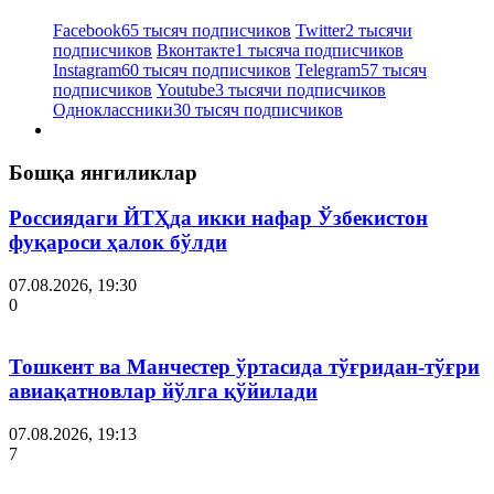
Facebook
65 тысяч подписчиков
Twitter
2 тысячи
подписчиков
Вконтакте
1 тысяча подписчиков
Instagram
60 тысяч подписчиков
Telegram
57 тысяч
подписчиков
Youtube
3 тысячи подписчиков
Одноклассники
30 тысяч подписчиков
Бошқа янгиликлар
Россиядаги ЙТҲда икки нафар Ўзбекистон
фуқароси ҳалок бўлди
07.08.2026, 19:30
0
Тошкент ва Манчестер ўртасида тўғридан-тўғри
авиақатновлар йўлга қўйилади
07.08.2026, 19:13
7