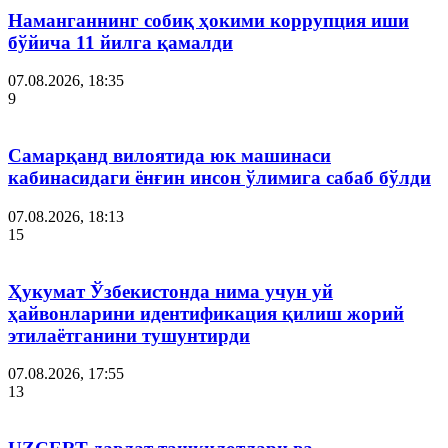
Наманганнинг собиқ ҳокими коррупция иши
бўйича 11 йилга қамалди
07.08.2026, 18:35
9
Самарқанд вилоятида юк машинаси
кабинасидаги ёнғин инсон ўлимига сабаб бўлди
07.08.2026, 18:13
15
Ҳукумат Ўзбекистонда нима учун уй
ҳайвонларини идентификация қилиш жорий
этилаётганини тушунтирди
07.08.2026, 17:55
13