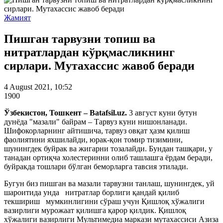
Жамият
Пишган тарвузни топиш ва
нитратлардан кўрқмасликнинг
сирлари. Мутахассис жавоб беради
4 August 2021, 10:52
1900
Ўзбекистон, Тошкент – Batafsil.uz.
3 август куни бутун
дунёда "мазали" байрам – Тарвуз куни нишонланади.
Шифокорларнинг айтишича, тарвуз овқат ҳазм қилиш
фаолиятини яхшилайди, юрак-қон томир тизимини,
шунингдек буйрак ва жигарни тозалайди. Бундан ташқари, у
танадан ортиқча холестеринни олиб ташлашга ёрдам беради,
буйракда тошлари бўлган беморларга тавсия этилади.
Бугун биз пишган ва мазали тарвузни танлаш, шунингдек, уй
шароитида унда нитратлар борлиги қандай қилиб
текшириш мумкинлигини сўраш учун Қишлоқ хўжалиги
вазирлиги мурожаат қилишга қарор қилдик. Қишлоқ
хўжалиги вазирлиги Мультимедиа маркази мутахассиси Азиза