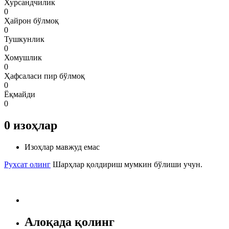
Хурсандчилик
0
Ҳайрон бўлмоқ
0
Тушкунлик
0
Хомушлик
0
Ҳафсаласи пир бўлмоқ
0
Ёқмайди
0
0
изоҳлар
Изоҳлар мавжуд емас
Рухсат олинг
Шарҳлар қолдириш мумкин бўлиши учун.
Алоқада қолинг