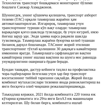
Технологик транспорт бошқармаси мониторинг бўлими
бошлиғи Санжар Ахмаджонов.
Шунингдек, унинг қўшимча қилишича, транспорт ахборот
тизими (ТАС) орқали таъмирлаш жараёни ҳам
автоматлаштирилган. Илгарироқ, таъмирлаш учун
транспортнинг туриши кўп вақт оларди: таъмирлаш
варақалари қоғоз шаклида тузиларди, бу учун югуриб, имзо
йиғиш зарур эди. Энди ҳамма нарса рақамли шаклда
тузилмоқда. Таъмирлаш жараёни буюртма келиб тушиши
биланоқ дарҳол бошланади. ТАСнинг жорий этилиши
транспортнинг тўхтаб қолишини 30 дақиқага камайтириш
имконини яратди. Таъмирлашга сарфланадиган вақтни
камайтириш унинг ишлаш вақтини ва шунга мос равишда
унумдорлигини оширишга ёрдам беради.
Бундан ташқари, дастур кейинги таҳлил ва профилактика
чора-тадбирларни белгилаш учун ҳар бир транспорт
воситасининг тиббий тарихини сақлайди. Жорий йилда
комбинат мутахассислари тизимни янада ривожлантириш ва
янги босқичга олиб чиқишни режалаштиришмоқда.
Таъкидлаш керакки, 2021 йилда комбинатга 220 тонна юк
кўтариш қувватига эга 29та янги БелАЗ юк машиналари
келтирилган. Шу билан бирга, комбинатга ишлаб