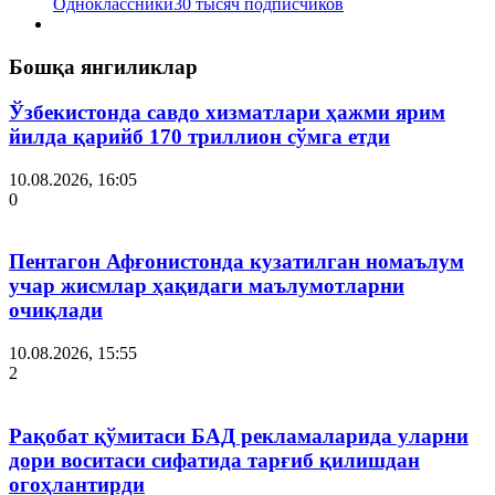
Одноклассники
30 тысяч подписчиков
Бошқа янгиликлар
Ўзбекистонда савдо хизматлари ҳажми ярим
йилда қарийб 170 триллион сўмга етди
10.08.2026, 16:05
0
Пентагон Афғонистонда кузатилган номаълум
учар жисмлар ҳақидаги маълумотларни
очиқлади
10.08.2026, 15:55
2
Рақобат қўмитаси БАД рекламаларида уларни
дори воситаси сифатида тарғиб қилишдан
огоҳлантирди