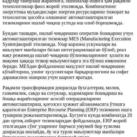
кадрлар тайёрлаш жараёнига, ошхоналар ишига ҳам рақамли
технологиялар фаол жорий этилмоқда. Комбинатнинг
энергетика муҳандислари энергия ресурсларини тижорат ва
технологик ҳисобга олишнинг автоматлаштирилган
тизимларини ишлаб чиқиш устида иш олиб боришмоқда.
Бундан ташқари, ишлаб чиқаришни оператив бошқариш учун
автоматлаштирилган тизимлар MES (Manufacturing Execution
System)жорий этилмоқда. Улар корхона ускуналари ва
маълумот манбалари билан интеграциялашган бўлиб, реал
вақт режимида ишлаб чиқариш бўлинмаларининг ҳолати ва
мақоми ҳақида тезкор маълумотларга эга бўлиш имконини
беради. MESдан фойдаланиш маҳсулот ишлаб чиқаришни
кўпайтириш, унинг хусусиятлари барқарорлигини ва сифат
даражасини ошириш учун шароит яратади.
Рақамли трансформация доирасида бухгалтерия, молия,
ғазначилик, савдо ва сотувлар, ходимларни бошқариш ва
бошқа жараёнларнинг асосий операцияларини
автоматлаштириш, қоғозсиз ҳужжат айланамасига ўтишга
қаратилган Enterprise Recourse Planning (ERP) тизимини ишга
тушириш режалаштирилмоқда. Бугунги кунда комбинатда 20
дан ортиқ ахборот тизимларидан фойдаланади, ERP жорий
этилгандан сўнг уларнинг барчаси умумий бир тузилма
доирасида ишлайди, бу эса турли маълумотлар манбалари