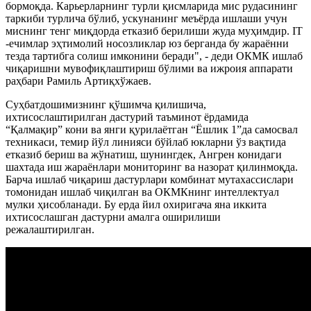
бормоқда. Карьерларнинг турли қисмларида мис рудасининг
таркиби турлича бўлиб, ускунанинг меъёрда ишлаши учун
миснинг тенг миқдорда етказиб берилиши жуда муҳимдир. IT
-ечимлар эҳтимолий носозликлар юз берганда бу жараённи
тезда тартибга солиш имконини беради", - деди ОКМК ишлаб
чиқаришни мувофиқлаштириш бўлими ва ижроия аппарати
раҳбари Рамиль Артиқхўжаев.
Суҳбатдошимизнинг қўшимча қилишича,
ихтисослаштирилган дастурий таъминот ёрдамида
“Қалмақир” кони ва янги қурилаётган “Ёшлик 1”да самосвал
техникаси, темир йўл линияси бўйлаб юкларни ўз вақтида
етказиб бериш ва жўнатиш, шунингдек, Ангрен конидаги
шахтада иш жараёнлари мониторинг ва назорат қилинмоқда.
Барча ишлаб чиқариш дастурлари комбинат мутахассислари
томонидан ишлаб чиқилган ва ОКМКнинг интеллектуал
мулки ҳисобланади. Бу ерда йил охиригача яна иккита
ихтисослашган дастурни амалга оширилиши
режалаштирилган.