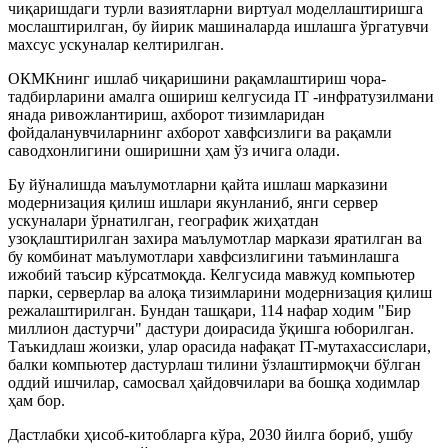
чиқаришдаги турли вазиятларни виртуал моделлаштиришга
мослаштирилган, бу йирик машиналарда ишлашга ўргатувчи
махсус ускуналар келтирилган.
ОКМКнинг ишлаб чиқаришини рақамлаштириш чора-
тадбирларини амалга ошириш келгусида IT -инфратузилмани
янада ривожлантириш, ахборот тизимларидан
фойдаланувчиларнинг ахборот хавфсизлиги ва рақамли
саводхонлигини оширишни ҳам ўз ичига олади.
Бу йўналишда маълумотларни қайта ишлаш марказини
модернизация қилиш ишлари якунланиб, янги сервер
ускуналари ўрнатилган, географик жиҳатдан
узоқлаштирилган захира маълумотлар маркази яратилган ва
бу комбинат маълумотлари хавфсизлигини таъминлашга
ижобий таъсир кўрсатмоқда. Келгусида мавжуд компьютер
парки, серверлар ва алоқа тизимларини модернизация қилиш
режалаштирилган. Бундан ташқари, 114 нафар ходим "Бир
миллион дастурчи" дастури доирасида ўқишга юборилган.
Таъкидлаш жоизки, улар орасида нафақат IT-мутахассислари,
балки компьютер дастурлаш тилини ўзлаштирмоқчи бўлган
оддий ишчилар, самосвал ҳайдовчилари ва бошқа ходимлар
ҳам бор.
Дастлабки ҳисоб-китобларга кўра, 2030 йилга бориб, ушбу