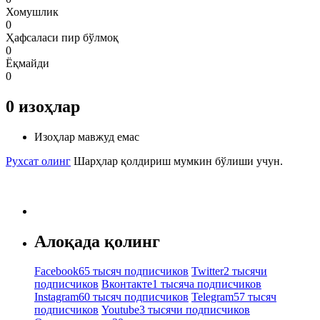
Хомушлик
0
Ҳафсаласи пир бўлмоқ
0
Ёқмайди
0
0
изоҳлар
Изоҳлар мавжуд емас
Рухсат олинг
Шарҳлар қолдириш мумкин бўлиши учун.
Алоқада қолинг
Facebook
65 тысяч подписчиков
Twitter
2 тысячи
подписчиков
Вконтакте
1 тысяча подписчиков
Instagram
60 тысяч подписчиков
Telegram
57 тысяч
подписчиков
Youtube
3 тысячи подписчиков