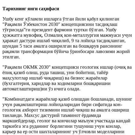
Тарихнинг янги саҳифаси
Ушбу кенг кўламли ишларга ўтган йили қабул қилинган
"Рақамли Ўзбекистон 2030" концепциясини тасдиқлаш
тўғрисида”ги президент фармони туртки бўлган. Ушбу
ҳужжатга мувофиқ, Олмалиқ кон-металлургия мажмуаси учун
ҳаракат дастури ишлаб чиқилиб, 9 та лойиҳа тасдиқланган,
шундан 5 таси амалга оширилган ва бошқарув раисининг
рақамли трансформация бўйича ўринбосари лавозими жорий
этилган.
"Рақамли ОКМК 2030" концепцияси геологик ишлар (очиқ ва
ёпиқ қазиб олиш, руда ташиш, уни бойитиш, тайёр
маҳсулотлар ишлаб чиқариш) ва бизнес жараёнлар
(бухгалтерия, харидлар ва ходимларни бошқаришни
автоматлаштириш)ни ўз ичига олади.
"Комбинатдаги жараёнлар қазиб олишдан бошланади, шунинг
учун рақамлаштириш лойиҳаларидан бири сифатида кон-
геологик ахборот тизимини ишлаб чиқиш ва амалга ошириш
танланди. Махсус дастурий таъминот ёрдамида
маркшейдерлар, геолог ва кончилар маълум участкада кандай
таркибга эга руданинг борлигини тушуниш учун конлар,
карьер ва ер ости шахталарининг уч ўлчовли моделларини