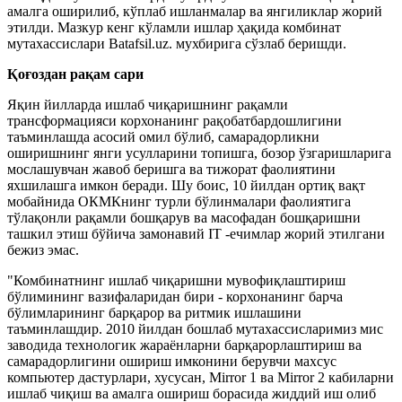
амалга оширилиб, кўплаб ишланмалар ва янгиликлар жорий
этилди. Мазкур кенг кўламли ишлар ҳақида комбинат
мутахассислари Batafsil.uz. мухбирига сўзлаб беришди.
Қоғоздан рақам сари
Яқин йилларда ишлаб чиқаришнинг рақамли
трансформацияси корхонанинг рақобатбардошлигини
таъминлашда асосий омил бўлиб, самарадорликни
оширишнинг янги усулларини топишга, бозор ўзгаришларига
мослашувчан жавоб беришга ва тижорат фаолиятини
яхшилашга имкон беради. Шу боис, 10 йилдан ортиқ вақт
мобайнида ОКМКнинг турли бўлинмалари фаолиятига
тўлақонли рақамли бошқарув ва масофадан бошқаришни
ташкил этиш бўйича замонавий IT -ечимлар жорий этилгани
бежиз эмас.
"Комбинатнинг ишлаб чиқаришни мувофиқлаштириш
бўлимининг вазифаларидан бири - корхонанинг барча
бўлимларининг барқарор ва ритмик ишлашини
таъминлашдир. 2010 йилдан бошлаб мутахассисларимиз мис
заводида технологик жараёнларни барқарорлаштириш ва
самарадорлигини ошириш имконини берувчи махсус
компьютер дастурлари, хусусан, Mirror 1 ва Mirror 2 кабиларни
ишлаб чиқиш ва амалга ошириш борасида жиддий иш олиб