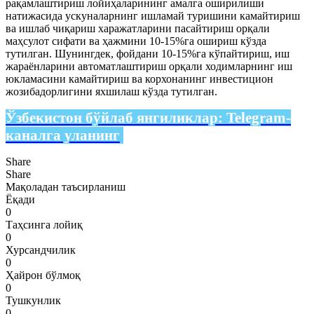
рақамлаштириш лойиҳаларининг амалга оширилиши
натижасида ускуналарнинг ишламай туришини камайтириш
ва ишлаб чиқариш харажатларини пасайтириш орқали
маҳсулот сифати ва ҳажмини 10-15%га ошириш кўзда
тутилган. Шунингдек, фойдани 10-15%га кўпайтириш, иш
жараёнларини автоматлаштириш орқали ходимларнинг иш
юкламасини камайтириш ва корхонанинг инвестицион
жозибадорлигини яхшилаш кўзда тутилган.
Ўзбекистон бўйлаб янгиликлар:
Telegram-
каналга уланинг
Share
Share
Мақоладан таъсирланиш
Ёқади
0
Таҳсинга лойиқ
0
Хурсандчилик
0
Ҳайрон бўлмоқ
0
Тушкунлик
0