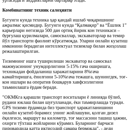
ўртасидаги зиддиятларни бартараф этади.
Комбинатнинг техник салоҳияти
Бугунги кунда техника ҳар қандай ишлаб чиқаришнинг
ажралмас қисмидир. Бугунги кунда “Қалмақир” ва “Ёшлик 1”
карьерлари негизида 500 дан ортиқ йирик кон техникаси –
бурғулаш қурилмалари, самосваллар, экскаваторлар ва темир
йўл транспорти фаолият кўрсатмоқда. Уларни онлайн кузатиш
имконини берадиган интеллектуал тизимлар билан жиҳозлаш
режалаштирилган.
Тизимнинг ишга туширилиши экскаватор ва самосвал
мажмуасининг унумдорлигини 5-15% гача оширишга,
техникадан фойдаланиш харажатларини 8%гача
камайтиришга, ёнилғини 5-10%гача тежашга, шунингдек, тоғ-
кон ишлари ва оператив бошқарув хавфсизлигини
таъминлашга ёрдам беради.
"ОКМКга қарашли транспорт воситалари ё линияда бўлиб,
рудани юклаш билан шуғулланади, ёки таъмирлашда туради.
GPS тизими ёрдамида биз транспорт ҳаракатланишини
онлайн кузатиб борамиз: унинг жойлашуви, қолган дизел
ёқилғиси, маршрут ва километр, тоғ массасини ташиш ҳажми,
охирги тўхташ жойларини кўрамиз. Буларнинг барчаси
пировардида катта иқтисодий самара бермоқда", - деди