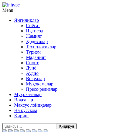
Menu
Янгиликлар
Сиёсат
Иқтисод
Жамият
Ҳодисалар
Технологиялар
Туризм
Маданият
Спорт
Дунё
Аудио
Воқеалар
Муҳокамалар
Пресс-релизлар
Муҳокамалар
Воқеалар
Махсус лойиҳалар
На русском
Кириш