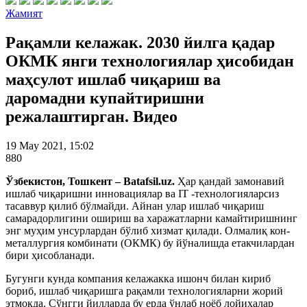
Жамият
Рақамли келажак. 2030 йилга қадар
ОКМК янги технологиялар ҳисобидан
маҳсулот ишлаб чиқариш ва
даромадни купайтиришни
режалаштирган. Видео
19 May 2021, 15:02
880
Ўзбекистон, Тошкент – Batafsil.uz.
Ҳар қандай замонавий
ишлаб чиқаришни инновациялар ва IT -технологияларсиз
тасаввур қилиб бўлмайди. Айнан улар ишлаб чиқариш
самарадорлигини ошириш ва харажатларни камайтиришнинг
энг муҳим унсурлардан бўлиб хизмат қилади. Олмалиқ кон-
металлургия комбинати (ОКМК) бу йўналишда етакчилардан
бири ҳисобланади.
Бугунги кунда компания келажакка ишонч билан кириб
бориб, ишлаб чиқаришга рақамли технологияларни жорий
этмоқда. Сўнгги йилларда бу ерда ўнлаб ноёб лойиҳалар