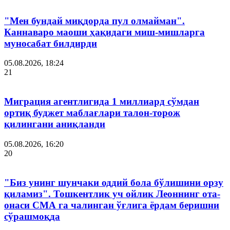
"Мен бундай миқдорда пул олмайман".
Каннаваро маоши ҳақидаги миш-мишларга
муносабат билдирди
05.08.2026, 18:24
21
Миграция агентлигида 1 миллиард сўмдан
ортиқ буджет маблағлари талон-торож
қилингани аниқланди
05.08.2026, 16:20
20
"Биз унинг шунчаки оддий бола бўлишини орзу
қиламиз". Тошкентлик уч ойлик Леоннинг ота-
онаси СМА га чалинган ўғлига ёрдам беришни
сўрашмоқда