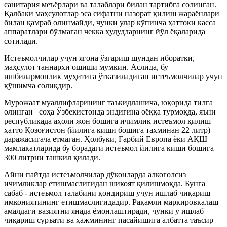
санитария меъёрлари ва талаблари билан тартибга солинган.
Қалбаки маҳсулотлар эса сифатни назорат қилиш жараёнлари
билан қамраб олинмайди, чунки улар кўпинча ҳаттоки касса
аппаратлари бўлмаган чекка ҳудудларнинг йўл ёқаларида
сотилади.
Истеъмолчилар учун ягона ўзгариш шундан иборатки,
маҳсулот таннархи ошиши мумкин. Аслида, бу
ишбилармонлик муҳитига ўтказиладиган истеъмолчилар учун
қўшимча солиқдир.
Мурожаат муаллифларининг таъкидлашича, юқорида тилга
олинган соҳа Ўзбекистонда эндигина оёққа турмоқда, яъни
республикада аҳоли жон бошига ичимлик истеъмол қилиш
ҳатто Қозоғистон (йилига киши бошига тахминан 22 литр)
даражасигача етмаган. Ҳолбуки, Ғарбий Европа ёки АҚШ
мамлакатларида бу борадаги истеъмол йилига киши бошига
300 литрни ташкил қилади.
Айни пайтда истеъмолчилар дўконларда алкоголсиз
ичимликлар етишмаслигидан шикоят қилишмоқда. Бунга
сабаб - истеъмол талабини қондириш учун ишлаб чиқариш
имкониятининг етишмаслигидадир. Рақамли маркировкалаш
амалдаги вазиятни янада ёмонлаштиради, чунки у ишлаб
чиқариш суръати ва ҳажмининг пасайишига албатта таъсир