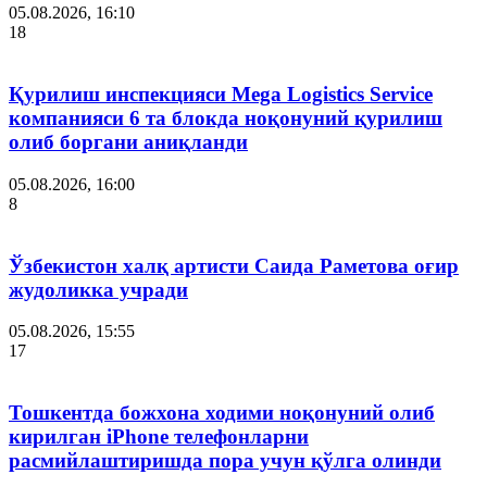
05.08.2026, 16:10
18
Қурилиш инспекцияси Мega Logistics Service
компанияси 6 та блокда ноқонуний қурилиш
олиб боргани аниқланди
05.08.2026, 16:00
8
Ўзбекистон халқ артисти Саида Раметова оғир
жудоликка учради
05.08.2026, 15:55
17
Тошкентда божхона ходими ноқонуний олиб
кирилган iPhone телефонларни
расмийлаштиришда пора учун қўлга олинди