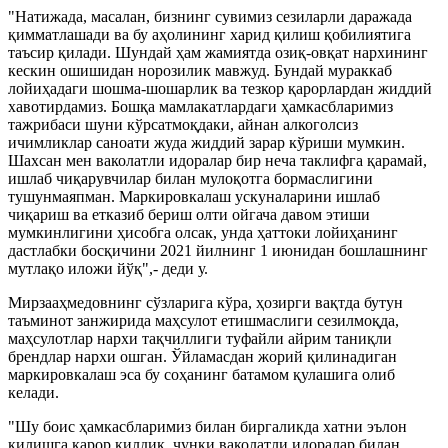
"Натижада, масалан, бизнинг сувимиз сезиларли даражада
қимматлашади ва бу аҳолининг харид қилиш қобилиятига
таъсир қилади. Шундай ҳам жамиятда озиқ-овқат нархининг
кескин ошишидан норозилик мавжуд. Бундай мураккаб
лойиҳадаги шошма-шошарлик ва тезкор қарорлардан жиддий
хавотирдамиз. Бошқа мамлакатлардаги ҳамкасбларимиз
тажрибаси шуни кўрсатмоқдаки, айнан алкоголсиз
ичимликлар саноати жуда жиддий зарар кўриши мумкин.
Шахсан мен ваколатли идоралар бир неча таклифга қарамай,
ишлаб чиқарувчилар билан мулоқотга бормаслигини
тушунмаяпман. Маркировкалаш ускуналарини ишлаб
чиқариш ва етказиб бериш олти ойгача давом этиши
мумкинлигини ҳисобга олсак, унда ҳаттоки лойиҳанинг
дастлабки босқичини 2021 йилнинг 1 июнидан бошлашнинг
мутлақо иложи йўқ",- деди у.
Мирзааҳмедовнинг сўзларига кўра, ҳозирги вақтда бутун
таъминот занжирида маҳсулот етишмаслиги сезилмоқда,
маҳсулотлар нархи тақчиллиги туфайли айрим таниқли
брендлар нархи ошган. Ўйламасдан жорий қилинадиган
маркировкалаш эса бу соҳанинг батамом қулашига олиб
келади.
"Шу боис ҳамкасбларимиз билан биргаликда хатни эълон
қилишга қарор қилдик, чунки ваколатли идоралар билан