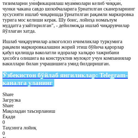
тизимларни унификациялаш муаммолари келиб чиққан,
чунки чакана савдо шохобчаларига ўрнатилган сканерларнинг
хусусияти ишлаб чиқаришда ўрнатилган рақамли маркировка
турига мос келиши керак. Шу боис, лойиҳа номаълум
муддатга узайтирилган", - дейилмоқда ишлаб чиқарувчилар
йўллаган хатда.
Ишлаб чиқарувчилар алкоголсиз ичимликлар туркумига
рақамли маркировкалашни жорий этиш бўйича қарорлар
қабул қилишда ваколатли идоралар халқаро тажрибани
ҳисобга олишига ва конструктив мулоқот учун компаниялар
вакиллари билан учрашишига умид билдиришган.
Ўзбекистон бўйлаб янгиликлар:
Telegram-
каналга уланинг
Share
Загрузка
Share
Мақоладан таъсирланиш
Ёқади
0
Таҳсинга лойиқ
0