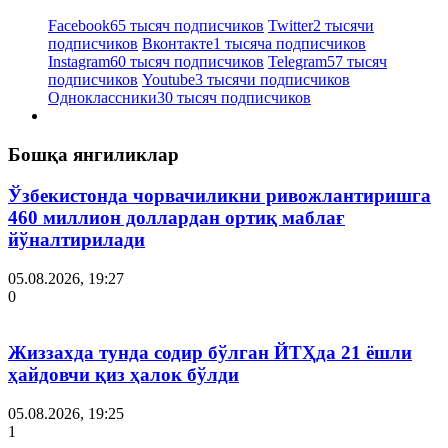
Facebook
65 тысяч подписчиков
Twitter
2 тысячи
подписчиков
Вконтакте
1 тысяча подписчиков
Instagram
60 тысяч подписчиков
Telegram
57 тысяч
подписчиков
Youtube
3 тысячи подписчиков
Одноклассники
30 тысяч подписчиков
Бошқа янгиликлар
Ўзбекистонда чорвачиликни ривожлантиришга
460 миллион доллардан ортиқ маблағ
йўналтирилади
05.08.2026, 19:27
0
Жиззахда тунда содир бўлган ЙТҲда 21 ёшли
ҳайдовчи қиз ҳалок бўлди
05.08.2026, 19:25
1