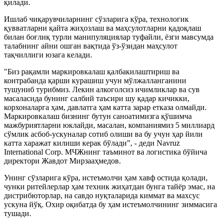
қилади.
Ишлаб чиқарувчиларнинг сўзларига кўра, технологик
қувватларни қайта жиҳозлаш ва маҳсулотларни қадоқлаш
билан боғлиқ турли манипуляциялар туфайли, ёзги мавсумда
талабнинг айни ошган вақтида ўз-ўзидан маҳсулот
тақчиллиги юзага келади.
"Биз рақамли маркировкалаш қалбакилаштириш ва
контрабанда қарши курашиш учун мўлжалланганини
тушуниб турибмиз. Лекин алкоголсиз ичимликлар ва сув
масаласида бунинг салбий таъсири шу қадар кичикки,
корхоналарга ҳам, давлатга ҳам катта зарар етказа олмайди.
Маркировкалаш бизнинг бутун саноатимизга қўшимча
мажбуриятларни юклайди, масалан, компаниямиз 5 миллиард
сўмлик асбоб-ускуналар сотиб олиши ва бу учун ҳар йили
катта харажат килиши керак бўлади”, - деди Navruz
International Corp. МЧЖнинг таъминот ва логистика бўйича
директори Жавдот Мирзааҳмедов.
Унинг сўзларига кўра, истеъмолчи ҳам хавф остида қолади,
чунки ритейлерлар ҳам техник жиҳатдан бунга тайёр эмас, на
дистрибюторлар, на савдо нуқталарида киммат ва махсус
ускуна йўқ. Охир оқибатда бу ҳам истеъмолчининг зиммасига
тушади.