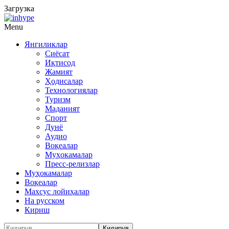
Загрузка
Menu
Янгиликлар
Сиёсат
Иқтисод
Жамият
Ҳодисалар
Технологиялар
Туризм
Маданият
Спорт
Дунё
Аудио
Воқеалар
Муҳокамалар
Пресс-релизлар
Муҳокамалар
Воқеалар
Махсус лойиҳалар
На русском
Кириш