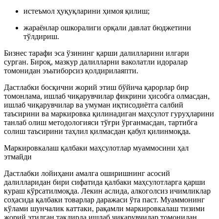
истеъмол ҳуқуқларини ҳимоя қилиш;
жараёнлар ошкоралиги орқали давлат бюджетини
тўлдириш.
Бизнес тарафи эса ўзининг қарши далилларини илгари
сурган. Бироқ, мазкур далилларни ваколатли идоралар
томонидан эъьтиборсиз қолдирилаяпти.
Дастлабки босқични жорий этиш бўйича қарорлар бир
томонлама, ишлаб чиқарувчилар фикрини ҳисобга олмасдан,
ишлаб чиқарувчилар ва умуман иқтисодиётга салбий
таъсирини ва маркировка қилинадиган маҳсулот гуруҳларини
танлаб олиш методологияси тўғри ўрганмасдан, тартибга
солиш таъсирини таҳлил қилмасдан қабул қилинмоқда.
Маркировкалаш қалбаки маҳсулотлар муаммосини ҳал
этмайди
Дастлабки лойиҳани амалга оширишнинг асосий
далилларидан бири сифатида қалбаки маҳсулотларга қарши
кураш кўрсатилмоқда. Лекин аслида, алкоголсиз ичимликлар
соҳасида қалбаки товарлар даражаси ўта паст. Муаммонинг
кўлами шунчалик каттаки, рақамли маркировкалаш тизими
жорий этилган тақдирда ишлаб чиқарувчилар томонидан