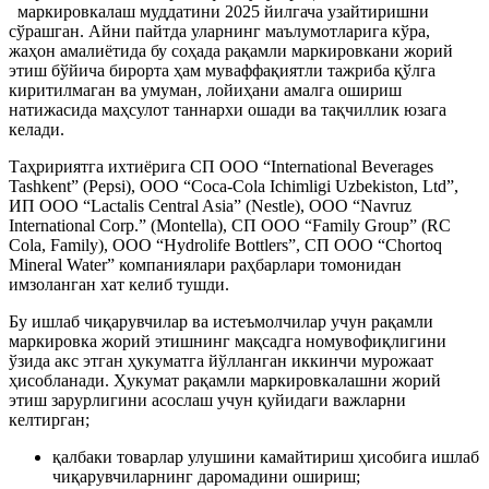
маркировкалаш муддатини 2025 йилгача узайтиришни
сўрашган. Айни пайтда уларнинг маълумотларига кўра,
жаҳон амалиётида бу соҳада рақамли маркировкани жорий
этиш бўйича бирорта ҳам муваффақиятли тажриба қўлга
киритилмаган ва умуман, лойиҳани амалга ошириш
натижасида маҳсулот таннархи ошади ва тақчиллик юзага
келади.
Таҳририятга ихтиёрига СП ООО “International Beverages
Tashkent” (Pepsi), ООО “Coca-Cola Ichimligi Uzbekiston, Ltd”,
ИП ООО “Lactalis Central Asia” (Nestle), ООО “Navruz
International Corp.” (Montella), СП ООО “Family Group” (RC
Cola, Family), ООО “Hydrolife Bottlers”, СП ООО “Chortoq
Mineral Water” компаниялари раҳбарлари томонидан
имзоланган хат келиб тушди.
Бу ишлаб чиқарувчилар ва истеъмолчилар учун рақамли
маркировка жорий этишнинг мақсадга номувофиқлигини
ўзида акс этган ҳукуматга йўлланган иккинчи мурожаат
ҳисобланади. Ҳукумат рақамли маркировкалашни жорий
этиш зарурлигини асослаш учун қуйидаги важларни
келтирган;
қалбаки товарлар улушини камайтириш ҳисобига ишлаб
чиқарувчиларнинг даромадини ошириш;