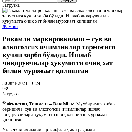
Загрузка
Жамият
Рақамли маркировкалаш – сув ва
алкоголсиз ичимликлар тармоғига
кучли зарба бўлади. Ишлаб
чиқарувчилар ҳукуматга очиқ хат
билан мурожаат қилишган
30 June 2021, 16:24
939
Загрузка
Ўзбекистон, Тошкент – Batafsil.uz.
Мухбиримиз хабар
беришича, сув ва алкоголсиз ичимликлар ишлаб
чиқарувчилари ҳукуматга очиқ хат билан мурожаат
қилишган.
Улар яхна ичимликлар тоифаси учун рақамли