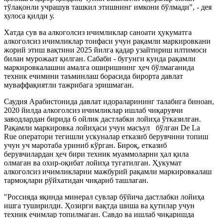
тўлақонли учрашув ташкил этишнинг имкони бўлмади", - дея
хулоса қилди у.
Хатда сув ва алкоголсиз ичимликлар саноати ҳукуматга
алкоголсиз ичимликлар тоифаси учун рақамли маркировкани
жорий этиш вақтини 2025 йилга қадар узайтириш илтимоси
билан мурожаат қилган. Сабаби - бугунги кунда рақамли
маркировкалашни амалга оширишнинг ҳеч бўлмаганида
техник ечимини таъминлаш борасида бирорта давлат
муваффақиятли тажрибага эришмаган.
Саудия Арабистонида давлат идораларининг талабига биноан,
2020 йилда алкоголсиз ичимликлар ишлаб чиқарувчи
заводлардан бирида 6 ойлик дастлабки лойиҳа ўтказилган.
Рақамли маркировка лойиҳаси учун масъул бўлган De La
Rue оператори тегишли ускуналар етказиб берувчини топиш
учун уч маротаба уриниб кўрган. Бироқ, етказиб
берувчилардан ҳеч бири техник муаммоларни ҳал қила
олмаган ва охир-оқибат лойиҳа тугатилган. Ҳукумат
алкоголсиз ичимликларни мажбурий рақамли маркировкалаш
тармоқлари рўйхатидан чиқариб ташлаган.
"Россияда яқинда минерал сувлар бўйича дастлабки лойиҳа
ишга туширилди. Ҳозирги вақтда шиша ва қутилар учун
техник ечимлар топилмаган. Савдо ва ишлаб чиқаришда