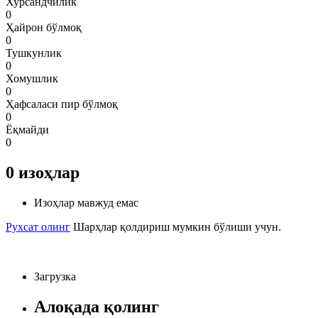
Хурсандчилик
0
Ҳайрон бўлмоқ
0
Тушкунлик
0
Хомушлик
0
Ҳафсаласи пир бўлмоқ
0
Ёқмайди
0
0
изоҳлар
Изоҳлар мавжуд емас
Рухсат олинг
Шарҳлар қолдириш мумкин бўлиши учун.
Загрузка
Алоқада қолинг