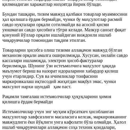
қилмнадиган харажатлар ниҳоятда йирик бўлади.
Бундан ташқари, тизим мавжуд қалбаки товарлар муаммосини
ҳал қилишга ёрдам бермайди, чунки бу маҳсулотлар расмий
савдо нуқталари орқали сотилмайди ва асосий қисми
уюшмаган савдо ҳисобига тўғри келади. Мазкур саноат фақат
қонуний йўллар орқали ишлайдиган виждонли ишлаб
чиқарувчилар томонидан тақдим этилган.
Товарларни ҳисобга олиш тизими аллақачон мавжуд бўлган
механизм орқали амалга оширилмоқда. Хусусан, онлайн савдо
кассалари ишламоқда, электрон ҳисоб-фактуралар
берилмоқда. Шунинг ўзи истеъмолчига маҳсулот ҳақида
маълумот бериш ва назорат идораларини хабардор қилиш
учун етарлидир. Сув ва ичимликлар тоифасини
маркировкалаш иқтисодий жиҳатдан мақбул эмас, чунки
махсулот нархи шундай ҳам паст.
Рақамли тамғалаш истеъмолчилар ҳуқуқларини ҳимоя
қилишга ёрдам бермайди
Истеъмолчилар учун энг муҳим кўрсаткич ҳисобланган
маҳсулотлар хавфсизлиги масаласига келсак, маркировканинг
мавжудлиги ёки йўқлиги унга кафолати бўла олмайди. Ҳалол
ишлаб чиқарувчилари аллақачон соҳа техник қоидалари,