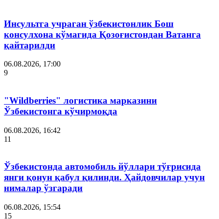
Инсультга учраган ўзбекистонлик Бош
консулхона кўмагида Қозоғистондан Ватанга
қайтарилди
06.08.2026, 17:00
9
"Wildberries" логистика марказини
Ўзбекистонга кўчирмоқда
06.08.2026, 16:42
11
Ўзбекистонда автомобиль йўллари тўғрисида
янги қонун қабул қилинди. Ҳайдовчилар учун
нималар ўзгаради
06.08.2026, 15:54
15