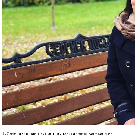
1.Ўзингиз билан паспорт, рўйхатга олиш варақаси ва