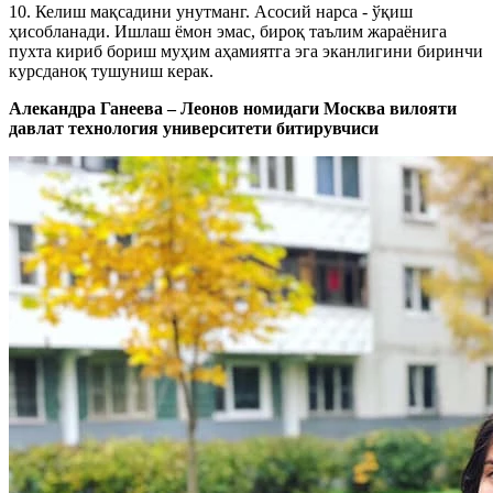
10. Келиш мақсадини унутманг. Асосий нарса - ўқиш
ҳисобланади. Ишлаш ёмон эмас, бироқ таълим жараёнига
пухта кириб бориш муҳим аҳамиятга эга эканлигини биринчи
курсданоқ тушуниш керак.
Алекандра Ганеева – Леонов номидаги Москва вилояти
давлат технология университети битирувчиси