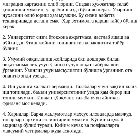
миграция картасини олиб юринг. Сиздан ҳужжатлар талаб
қилиниши мумкин, улар ёнингизда бўлиши керак. Уларнинг
нухасини олиб юриш ҳам мумкин. Бу сизни албатта
текширишади дегани емас. Ҳар эҳтимолга қарши тайёр бўлиш
керак.
2. Университет сизга ётоқхона ажратмаса, дастлаб яшаш ва
рўйхатдан ўтиш жойини топишингиз кераклигига тайёр
бўлинг.
3. Умумий овқатланиш жойларида ёки доширак билан
овқатланмаслик учун ўзингиз учун овқат тайёрлашни
ўрганинг. Ўзингиз учун масъулиятли бўлишга ўрганинг, ота-
онангиз энди узоқда.
4. Иш ўқишга халақит бермайди. Талабалар учун вақтинчалик
иш топилади, баъзан университетнинг ўзида ҳам бирор иш
топиш мумкин. Ишдан қўрқманг, талаба учун айниқса
фриланс мос келади.
4. Харидлар. Барча маълумотлар махсус иловаларда мавжуд,
товарлар нархини солиштириш мумкин. Кўпинча қулай
акциялар бўлиб туради. Кийим-кечак ва пояфзалларга
мавсумий чегирмалар жуда асқотади.