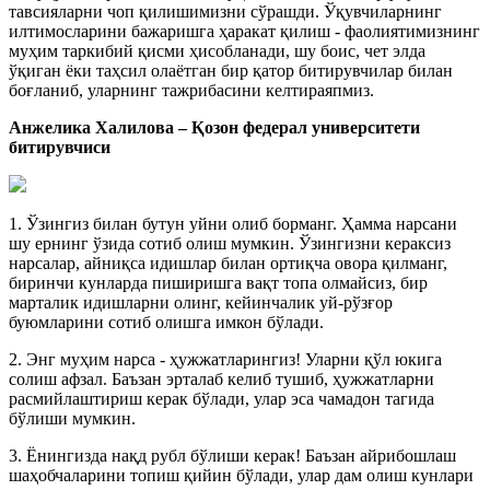
тавсияларни чоп қилишимизни сўрашди. Ўқувчиларнинг
илтимосларини бажаришга ҳаракат қилиш - фаолиятимизнинг
муҳим таркибий қисми ҳисобланади, шу боис, чет элда
ўқиган ёки таҳсил олаётган бир қатор битирувчилар билан
боғланиб, уларнинг тажрибасини келтираяпмиз.
Анжелика Халилова – Қозон федерал университети
битирувчиси
1. Ўзингиз билан бутун уйни олиб борманг. Ҳамма нарсани
шу ернинг ўзида сотиб олиш мумкин. Ўзингизни кераксиз
нарсалар, айниқса идишлар билан ортиқча овора қилманг,
биринчи кунларда пиширишга вақт топа олмайсиз, бир
марталик идишларни олинг, кейинчалик уй-рўзғор
буюмларини сотиб олишга имкон бўлади.
2. Энг муҳим нарса - ҳужжатларингиз! Уларни қўл юкига
солиш афзал. Баъзан эрталаб келиб тушиб, ҳужжатларни
расмийлаштириш керак бўлади, улар эса чамадон тагида
бўлиши мумкин.
3. Ёнингизда нақд рубл бўлиши керак! Баъзан айрибошлаш
шаҳобчаларини топиш қийин бўлади, улар дам олиш кунлари