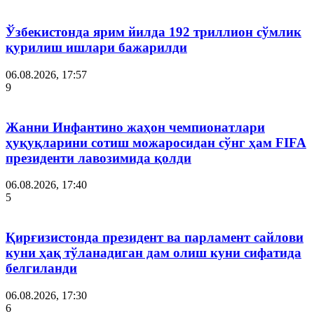
Ўзбекистонда ярим йилда 192 триллион сўмлик
қурилиш ишлари бажарилди
06.08.2026, 17:57
9
Жанни Инфантино жаҳон чемпионатлари
ҳуқуқларини сотиш можаросидан сўнг ҳам FIFA
президенти лавозимида қолди
06.08.2026, 17:40
5
Қирғизистонда президент ва парламент сайлови
куни ҳақ тўланадиган дам олиш куни сифатида
белгиланди
06.08.2026, 17:30
6