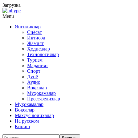
Загрузка
Menu
Янгиликлар
Сиёсат
Иқтисод
Жамият
Ҳодисалар
Технологиялар
Туризм
Маданият
Спорт
Дунё
Аудио
Воқеалар
Муҳокамалар
Пресс-релизлар
Муҳокамалар
Воқеалар
Махсус лойиҳалар
На русском
Кириш