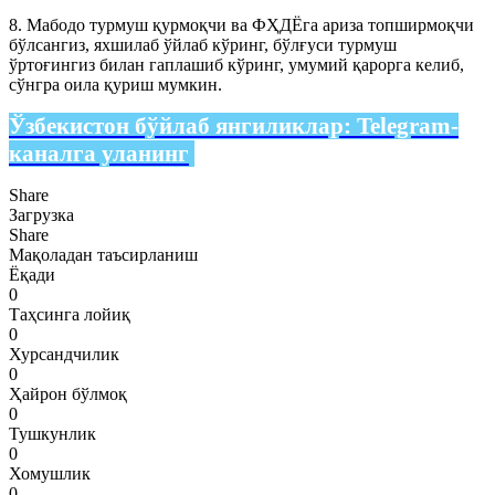
8. Мабодо турмуш қурмоқчи ва ФҲДЁга ариза топширмоқчи
бўлсангиз, яхшилаб ўйлаб кўринг, бўлғуси турмуш
ўртоғингиз билан гаплашиб кўринг, умумий қарорга келиб,
сўнгра оила қуриш мумкин.
Ўзбекистон бўйлаб янгиликлар:
Telegram-
каналга уланинг
Share
Загрузка
Share
Мақоладан таъсирланиш
Ёқади
0
Таҳсинга лойиқ
0
Хурсандчилик
0
Ҳайрон бўлмоқ
0
Тушкунлик
0
Хомушлик
0