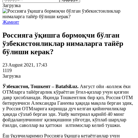
Загрузка
Жамият
Россияга ўқишга бормоқчи бўлган
ўзбекистонликлар нималарга тайёр
бўлиши керак?
23 August 2021, 17:43
1119
Загрузка
Ўзбекистон, Тошкент – Batafsil.uz.
Август ойи -коллеж ёки
ОТМларга тайёргарлик кўраётган ўғил-қизлар учун қизғин
давр ҳисобланади. Яқинда Тошкентлик бир қиз, Россия ОТМ
битирувчиси Александра Ганеева ҳақида мақола берган эдик,
у Россия ОТМларига киришда дуч келган қийинчиликлар
ҳақида сўзлаб берган эди. Ушбу материал қарийб 40 минг
фойдаланувчининг қизиқишини уйғотди, кўплаб шарҳлар
ёзилди, саволлар ва ҳаттоки илтимослар келиб тушжи.
Ёш ўқувчиларимиз Россияга ўқишга кетаётганлар учун