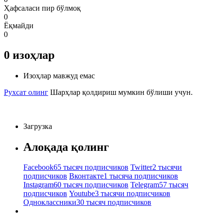
Ҳафсаласи пир бўлмоқ
0
Ёқмайди
0
0
изоҳлар
Изоҳлар мавжуд емас
Рухсат олинг
Шарҳлар қолдириш мумкин бўлиши учун.
Загрузка
Алоқада қолинг
Facebook
65 тысяч подписчиков
Twitter
2 тысячи
подписчиков
Вконтакте
1 тысяча подписчиков
Instagram
60 тысяч подписчиков
Telegram
57 тысяч
подписчиков
Youtube
3 тысячи подписчиков
Одноклассники
30 тысяч подписчиков