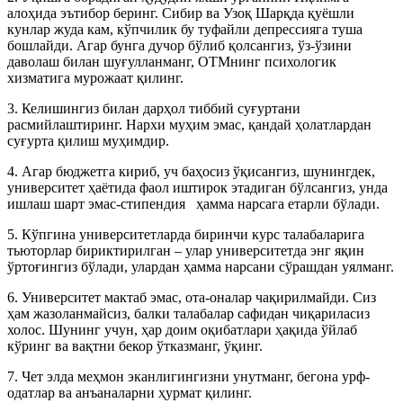
алоҳида эътибор беринг. Сибир ва Узоқ Шарқда қуёшли
кунлар жуда кам, кўпчилик бу туфайли депрессияга туша
бошлайди. Агар бунга дучор бўлиб қолсангиз, ўз-ўзини
даволаш билан шуғулланманг, ОТМнинг психологик
хизматига мурожаат қилинг.
3. Келишингиз билан дарҳол тиббий суғуртани
расмийлаштиринг. Нархи муҳим эмас, қандай ҳолатлардан
суғурта қилиш муҳимдир.
4. Агар бюджетга кириб, уч баҳосиз ўқисангиз, шунингдек,
университет ҳаётида фаол иштирок этадиган бўлсангиз, унда
ишлаш шарт эмас-стипендия ҳамма нарсага етарли бўлади.
5. Кўпгина университетларда биринчи курс талабаларига
тьюторлар бириктирилган – улар университетда энг яқин
ўртоғингиз бўлади, улардан ҳамма нарсани сўрашдан уялманг.
6. Университет мактаб эмас, ота-оналар чақирилмайди. Сиз
ҳам жазоланмайсиз, балки талабалар сафидан чиқариласиз
холос. Шунинг учун, ҳар доим оқибатлари ҳақида ўйлаб
кўринг ва вақтни бекор ўтказманг, ўқинг.
7. Чет элда меҳмон эканлигингизни унутманг, бегона урф-
одатлар ва анъаналарни ҳурмат қилинг.