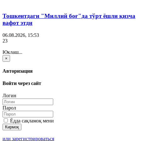
Тошкентдаги "Миллий боғ"да тўрт ёшли қизча
вафот этди
06.08.2026, 15:53
23
Юклаш...
×
Авторизация
Войти через сайт
Логин
Парол
Ёдда сақламоқ мени
или зарегистрироваться