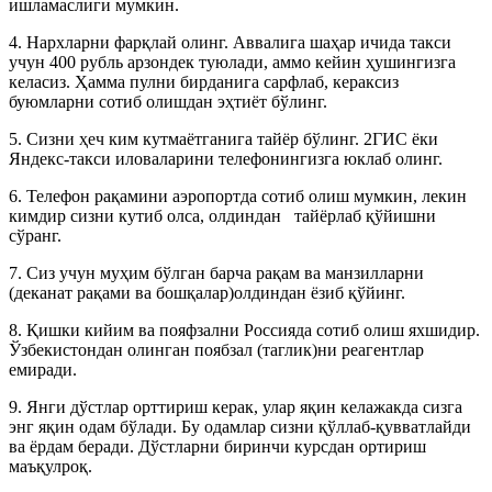
ишламаслиги мумкин.
4. Нархларни фарқлай олинг. Аввалига шаҳар ичида такси
учун 400 рубль арзондек туюлади, аммо кейин ҳушингизга
келасиз. Ҳамма пулни бирданига сарфлаб, кераксиз
буюмларни сотиб олишдан эҳтиёт бўлинг.
5. Сизни ҳеч ким кутмаётганига тайёр бўлинг. 2ГИС ёки
Яндекс-такси иловаларини телефонингизга юклаб олинг.
6. Телефон рақамини аэропортда сотиб олиш мумкин, лекин
кимдир сизни кутиб олса, олдиндан тайёрлаб қўйишни
сўранг.
7. Сиз учун муҳим бўлган барча рақам ва манзилларни
(деканат рақами ва бошқалар)олдиндан ёзиб қўйинг.
8. Қишки кийим ва пояфзални Россияда сотиб олиш яхшидир.
Ўзбекистондан олинган поябзал (таглик)ни реагентлар
емиради.
9. Янги дўстлар орттириш керак, улар яқин келажакда сизга
энг яқин одам бўлади. Бу одамлар сизни қўллаб-қувватлайди
ва ёрдам беради. Дўстларни биринчи курсдан ортириш
маъқулроқ.