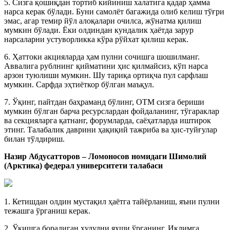
5. Сизга қошиқдан тортиб кийиниш халатига қадар ҳамма
нарса керак бўлади. Буни самолёт багажида олиб келиш тўғри
эмас, агар темир йўл алоқалари очилса, жўнатма қилиш
мумкин бўлади. Ёки олдиндан кундалик ҳаётда зарур
нарсаларни устуворликка кўра рўйхат қилиш керак.
6. Ҳаттоки акцияларда ҳам пулни сочишга шошилманг.
Аввалига рублнинг қийматини ҳис қилмайсиз, кўп нарса
арзон туюлиши мумкин. Шу тариқа ортиқча пул сарфлаш
мумкин. Сарфда эҳтиёткор бўлган маъқул.
7. Ўқинг, пайтдан баҳраманд бўлинг, ОТМ сизга бериши
мумкин бўлган барча ресурслардан фойдаланинг, тўгараклар
ва секцияларга қатнанг, форумларда, саёҳатларда иштирок
этинг. Талабалик даврини ҳақиқий тажриба ва ҳис-туйғулар
билан тўлдириш.
Назир Абдусатторов – Ломоносов номидаги Шимолий
(Арктика) федерал университети талабаси
1. Кетишдан олдин мустақил ҳаётга тайёрланиш, яъни пулни
тежашга ўрганиш керак.
2. Ўқишга борадиган ҳудудни яхши ўрганинг. Иқлимга