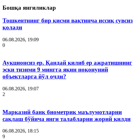
Бошқа янгиликлар
Тошкентнинг бир қисми вақтинча иссиқ сувсиз
қолади
06.08.2026, 19:09
0
Аукционсиз ер. Қандай қилиб ер ажратишнинг
эски тизими 9 мингга яқин ноқонуний
объектларга йўл очди?
06.08.2026, 19:07
2
Марказий банк биометрик маълумотларни
сақлаш бўйича янги талабларни жорий қилди
06.08.2026, 18:15
9