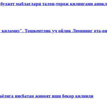
 буджет маблағлари талон-торож қилингани аниқ
 қиламиз". Тошкентлик уч ойлик Леоннинг ота-о
 аёлига нисбатан жиноят иши бекор қилинди