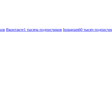
ков
Вконтакте
1 тысяча подписчиков
Instagram
60 тысяч подписчи