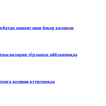
нисбатан жиноят иши бекор қилинди
етмаганларни зўрлашда айбланмоқда
тонга келиши кутилмоқда