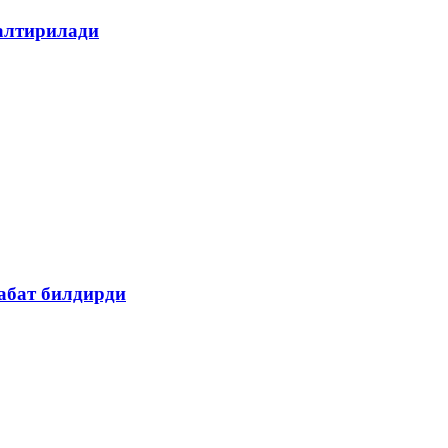
алтирилади
абат билдирди