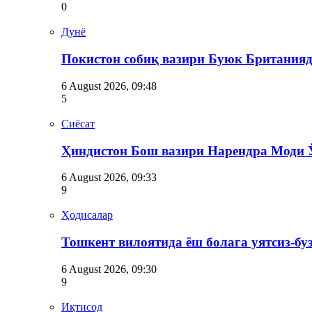
0
Дунё
Покистон собиқ вазири Буюк Британияд
6 August 2026, 09:48
5
Сиёсат
Ҳиндистон Бош вазири Нарендра Моди 
6 August 2026, 09:33
9
Ҳодисалар
Тошкент вилоятида ёш болага уятсиз-бу
6 August 2026, 09:30
9
Иқтисод