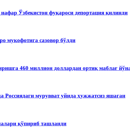
 нафар Ўзбекистон фуқароси депортация қилинди
ро мукофотига сазовор бўлди
иришга 460 миллион доллардан ортиқ маблағ йўн
да Россиядаги мурувват уйида ҳужжатсиз яшаган
чалари қўпириб ташланди