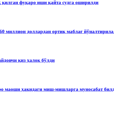
қ қилган фуқаро иши қайта судга оширилди
60 миллион доллардан ортиқ маблағ йўналтирила
айдовчи қиз ҳалок бўлди
ро маоши ҳақидаги миш-мишларга муносабат бил