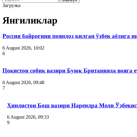
Загрузка
Янгиликлар
Россия байроғини пояндоз қилган ўзбек аёлига 
6 August 2026, 10:02
6
Покистон собиқ вазири Буюк Британияда вояга 
6 August 2026, 09:48
7
Ҳиндистон Бош вазири Нарендра Моди Ўзбекис
6 August 2026, 09:33
9