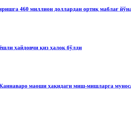
иришга 460 миллион доллардан ортиқ маблағ йўн
ёшли ҳайдовчи қиз ҳалок бўлди
 Каннаваро маоши ҳақидаги миш-мишларга мунос