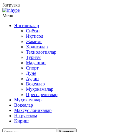
Загрузка
Menu
Янгиликлар
Сиёсат
Иқтисод
Жамият
Ҳодисалар
Технологиялар
Туризм
Маданият
Спорт
Дунё
Аудио
Воқеалар
Муҳокамалар
Пресс-релизлар
Муҳокамалар
Воқеалар
Махсус лойиҳалар
На русском
Кириш