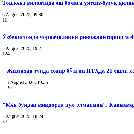
Тошкент вилоятида ёш болага уятсиз-бузуқ қили
6 August 2026, 09:30
11
Ўзбекистонда чорвачиликни ривожлантиришга 4
5 August 2026, 19:27
124
Жиззахда тунда содир бўлган ЙТҲда 21 ёшли ҳ
5 August 2026, 19:25
20
"Мен бундай миқдорда пул олмайман". Каннава
5 August 2026, 18:24
35