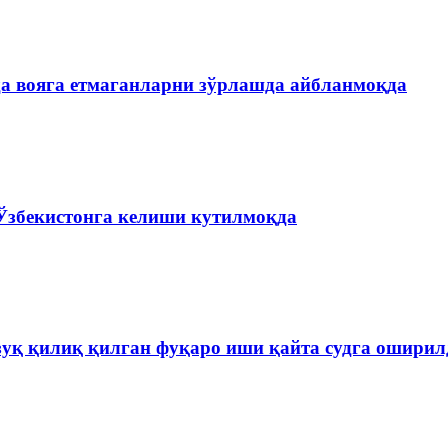
а вояга етмаганларни зўрлашда айбланмоқда
Ўзбекистонга келиши кутилмоқда
зуқ қилиқ қилган фуқаро иши қайта судга оширил