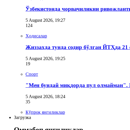
Ўзбекистонда чорвачиликни ривожлант
5 August 2026, 19:27
124
Ҳодисалар
Жиззахда тунда содир бўлган ЙТҲда 21 
5 August 2026, 19:25
19
Спорт
"Мен бундай миқдорда пул олмайман".
5 August 2026, 18:24
35
Кўпроқ янгиликлар
Загрузка
Оммабоп янгиликлар