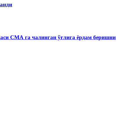
ланди
наси СМА га чалинган ўғлига ёрдам беришни