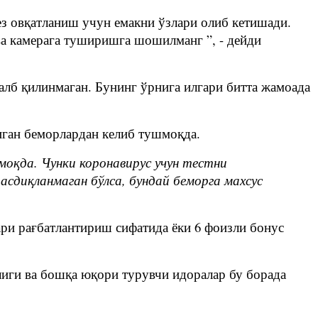
тез овқатланиш учун емакни ўзлари олиб кетишади.
ва камерага туширишга шошилманг ”, - дейди
жалб қилинмаган. Бунинг ўрнига илгари битта жамоада
иган беморлардан келиб тушмоқда.
оқда. Чунки коронавирус учун тестни
тасдиқланмаган бўлса, бундай беморга махсус
ари рағбатлантириш сифатида ёки 6 фоизли бонус
лиги ва бошқа юқори турувчи идоралар бу борада