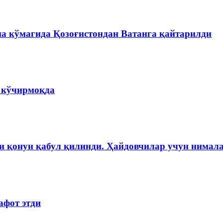
на кўмагида Қозоғистондан Ватанга қайтарилди
а кўчирмоқда
и қонун қабул қилинди. Ҳайдовчилар учун нимала
афот этди