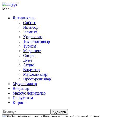
Menu
Янгиликлар
Сиёсат
Иқтисод
Жамият
Ҳодисалар
Технологиялар
Туризм
Маданият
Спорт
Дунё
Аудио
Воқеалар
Муҳокамалар
Пресс-релизлар
Муҳокамалар
Воқеалар
Махсус лойиҳалар
На русском
Кириш