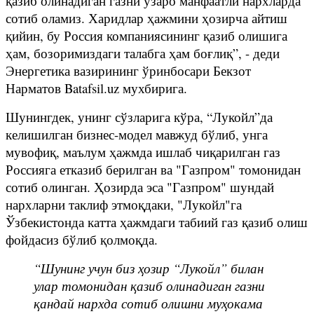
қазиб олинадиган газни ўзаро манфаатли нархларда
сотиб оламиз. Харидлар ҳажмини ҳозирча айтиш
қийин, бу Россия компаниясининг қазиб олишига
ҳам, бозоримиздаги талабга ҳам боғлиқ”, - деди
Энергетика вазирининг ўринбосари Бекзот
Нарматов Batafsil.uz мухбирига.
Шунингдек, унинг сўзларига кўра, “Лукойл”да
келишилган бизнес-модел мавжуд бўлиб, унга
мувофиқ, маълум ҳажмда ишлаб чиқарилган газ
Россияга етказиб берилган ва "Газпром" томонидан
сотиб олинган. Ҳозирда эса "Газпром" шундай
нархларни таклиф этмоқдаки, "Лукойл"га
Ўзбекистонда катта ҳажмдаги табиий газ қазиб олиш
фойдасиз бўлиб қолмоқда.
“Шунинг учун биз ҳозир “Лукойл” билан
улар томонидан қазиб олинадиган газни
қандай нархда сотиб олишни муҳокама