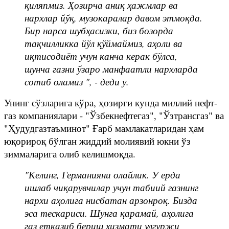
қиляпмиз. Ҳозирча аниқ ҳажмлар ва
нархлар йўқ, музокаралар давом этмоқда.
Бир нарса шубҳасизки, биз бозорда
тақчилликка йўл қўймаймиз, аҳоли ва
иқтисодиёт учун канча керак бўлса,
шунча газни ўзаро манфаатли нархларда
сотиб оламиз ", - деди у.
Унинг сўзларига кўра, ҳозирги кунда миллий нефт-
газ компаниялари - "Ўзбекнефтегаз", "Ўзтрансгаз" ва
"Ҳудудгазтаъминот" Ғарб мамлакатларидан ҳам
юқорироқ бўлган жиддий молиявий юкни ўз
зиммаларига олиб келишмоқда.
"Келинг, Германияни олайлик. У ерда
ишлаб чиқарувчилар учун табиий газнинг
нархи аҳолига нисбатан арзонроқ. Бизда
эса тескариси. Шунга қарамай, аҳолига
газ етказиб бериш хизмати улгуржи