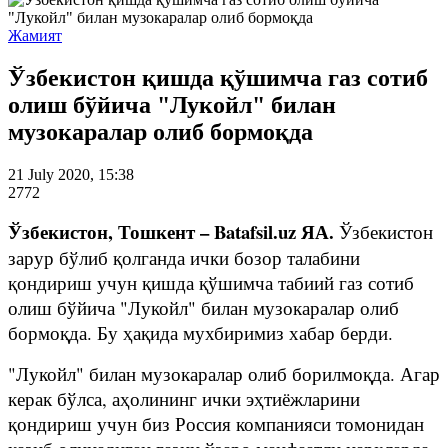
Жамият
Ўзбекистон қишда қўшимча газ сотиб
олиш бўйича "Лукойл" билан
музокаралар олиб бормоқда
21 July 2020, 15:38
2772
Ўзбекистон, Тошкент – Batafsil.uz ЯА.
Ўзбекистон
зарур бўлиб қолганда ички бозор талабини
қондириш учун қишда қўшимча табиий газ сотиб
олиш бўйича "Лукойл" билан музокаралар олиб
бормоқда. Бу ҳақида мухбиримиз хабар берди.
"Лукойл" билан музокаралар олиб борилмоқда. Агар
керак бўлса, аҳолининг ички эҳтиёжларини
қондириш учун биз Россия компанияси томонидан