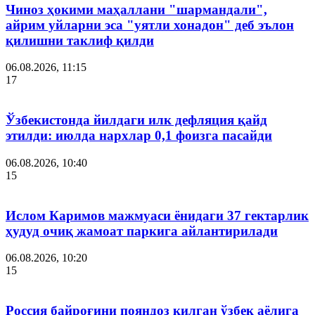
Чиноз ҳокими маҳаллани "шармандали",
айрим уйларни эса "уятли хонадон" деб эълон
қилишни таклиф қилди
06.08.2026, 11:15
17
Ўзбекистонда йилдаги илк дефляция қайд
этилди: июлда нархлар 0,1 фоизга пасайди
06.08.2026, 10:40
15
Ислом Каримов мажмуаси ёнидаги 37 гектарлик
ҳудуд очиқ жамоат паркига айлантирилади
06.08.2026, 10:20
15
Россия байроғини пояндоз қилган ўзбек аёлига