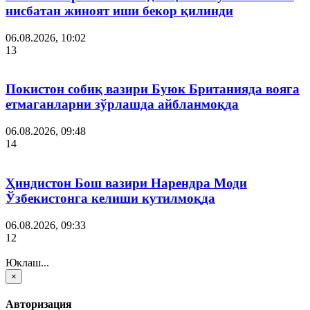
нисбатан жиноят иши бекор қилинди
06.08.2026, 10:02
13
Покистон собиқ вазири Буюк Британияда вояга
етмаганларни зўрлашда айбланмоқда
06.08.2026, 09:48
14
Ҳиндистон Бош вазири Нарендра Моди
Ўзбекистонга келиши кутилмоқда
06.08.2026, 09:33
12
Юклаш...
×
Авторизация