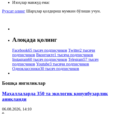
Изоҳлар мавжуд емас
Рухсат олинг
Шарҳлар қолдириш мумкин бўлиши учун.
Алоқада қолинг
Facebook
65 тысяч подписчиков
Twitter
2 тысячи
подписчиков
Вконтакте
1 тысяча подписчиков
Instagram
60 тысяч подписчиков
Telegram
57 тысяч
подписчиков
Youtube
3 тысячи подписчиков
Одноклассники
30 тысяч подписчиков
Бошқа янгиликлар
Маҳаллаларда 350 та экологик қонунбузарлик
аниқланди
06.08.2026, 14:10
0