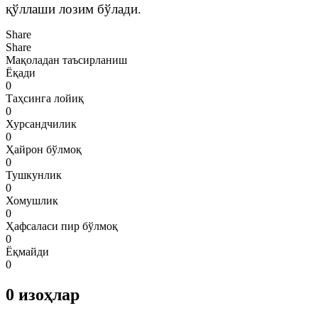
қўллаши лозим бўлади.
Share
Share
Мақоладан таъсирланиш
Ёқади
0
Таҳсинга лойиқ
0
Хурсандчилик
0
Ҳайрон бўлмоқ
0
Тушкунлик
0
Хомушлик
0
Ҳафсаласи пир бўлмоқ
0
Ёқмайди
0
0
изоҳлар