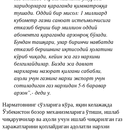
харидорларга қараганда қимматроққа
тушади. Оддий бир мисол: 1 миллиард
кубометр газни саноат истеъмолчисига
етказиб бериш бир миллион оддий
абонентга қараганда арзонроқ бўлади.
Бундан ташқари, улар биринчи навбатда
етказиб беришнинг иқтисодий ҳолатини
кўриб чиқади, кейин эса газ нархини
белгилайдилар. Бизда эса давлат
нархларни назорат қилгани сабабли,
аҳоли учун газнинг нархи экспорт учун
сотиладиган газ нархидан 5-6 баравар
арзон”,- деди у.
Нарматовнинг сўзларига кўра, яқин келажакда
Ўзбекистон бозор механизмларига ўтиши, ишлаб
чиқарувчилар ва аҳоли учун ишлаб чиқарилган газ
харажатларини қоплайдиган адолатли нархни