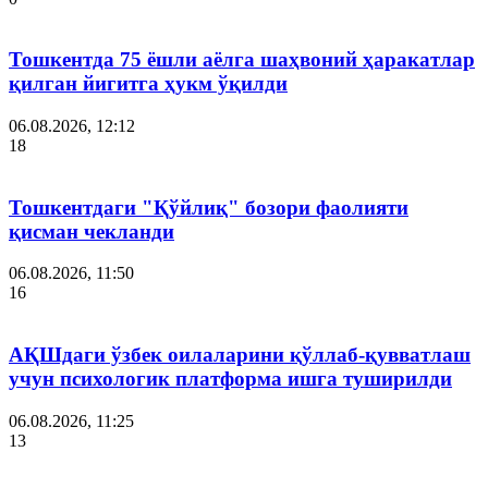
Тошкентда 75 ёшли аёлга шаҳвоний ҳаракатлар
қилган йигитга ҳукм ўқилди
06.08.2026, 12:12
18
Тошкентдаги "Қўйлиқ" бозори фаолияти
қисман чекланди
06.08.2026, 11:50
16
АҚШдаги ўзбек оилаларини қўллаб-қувватлаш
учун психологик платформа ишга туширилди
06.08.2026, 11:25
13