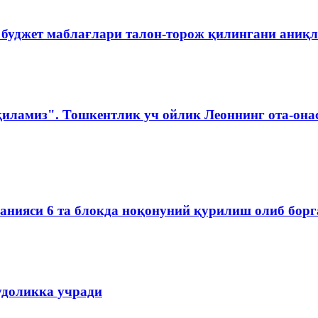
 буджет маблағлари талон-торож қилингани аниқ
қиламиз". Тошкентлик уч ойлик Леоннинг ота-она
мпанияси 6 та блокда ноқонуний қурилиш олиб бор
удоликка учради