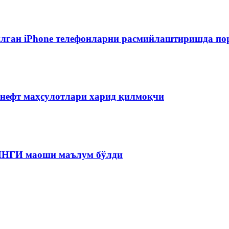
лган iPhone телефонларни расмийлаштиришда пор
 нефт маҳсулотлари харид қилмоқчи
 ЯНГИ маоши маълум бўлди