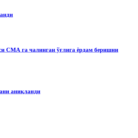
ланди
си СМА га чалинган ўғлига ёрдам беришни
гани аниқланди