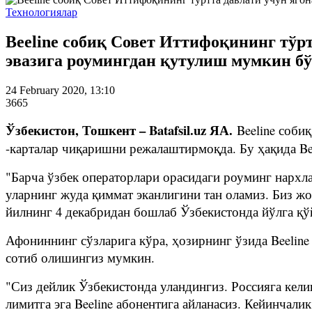
Технологиялар
Beeline собиқ Совет Иттифоқининг тўр
эвазига роумингдан қутулиш мумкин б
24 February 2020, 13:10
3665
Ўзбекистон, Тошкент – Batafsil.uz ЯА.
Beeline соби
-карталар чиқаришни режалаштирмоқда. Бу ҳақида Be
"Барча ўзбек операторлари орасидаги роуминг нархл
уларнинг жуда қиммат эканлигини тан оламиз. Биз ж
йилнинг 4 декабридан бошлаб Ўзбекистонда йўлга қўй
Афониннинг сўзларига кўра, ҳозирнинг ўзида Beeline
сотиб олишингиз мумкин.
"Сиз дейлик Ўзбекистонда уландингиз. Россияга кел
лимитга эга Beeline абонентига айланасиз. Кейинчали