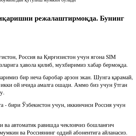
 чиқаришни режалаштирмоқда. Бунинг
ғистон, Россия ва Қирғизистон учун ягона SIM
зларига ҳавола қилиб, мухбиримиз хабар бермоқда.
аримиз бир неча баробар арзон экан. Шунга қарамай,
 икки ой ичида амалга ошади. Аммо биз учун ўтган
у.
та - бири Ўзбекистон учун, иккинчиси Россия учун
ди ва автоматик равишда чекловчиз бошланғич
 мумкин ва Россиянинг оддий абонентига айланасиз.