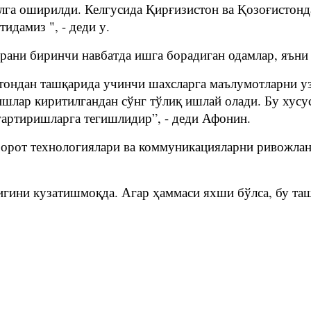
алга оширилди. Келгусида Қирғизистон ва Қозоғистон
идамиз ", - деди у.
ани биринчи навбатда ишга борадиган одамлар, яъни 
тондан ташқарида учинчи шахсларга маълумотларни у
шлар киритилгандан сўнг тўлиқ ишлай олади. Бу хусу
гартиришларга тегишлидир”, - деди Афонин.
хборот технологиялари ва коммуникацияларни ривожл
гини кузатишмоқда. Агар ҳаммаси яхши бўлса, бу таш