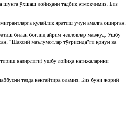
да шунга ўхшаш лойиҳани тадбиқ этмоқчимиз. Биз
мигрантларга қулайлик яратиш учун амалга оширган.
затиш билан боғлиқ айрим чекловлар мавжуд. Ушбу
сан, "Шахсий маълумотлар тўғрисида"ги қонун ва
антириш вазирлиги) ушбу лойиҳа натижаларини
аббусни тезда кенгайтира оламиз. Биз буни жорий