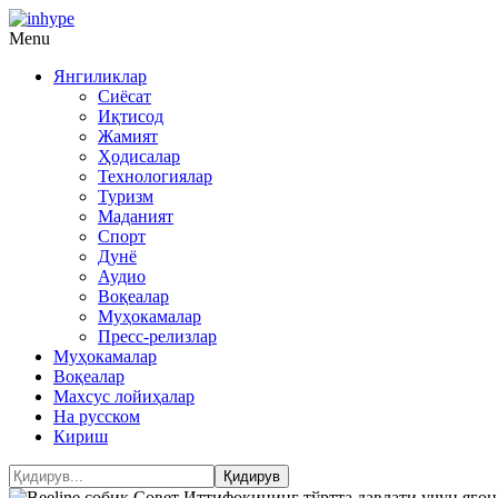
Menu
Янгиликлар
Сиёсат
Иқтисод
Жамият
Ҳодисалар
Технологиялар
Туризм
Маданият
Спорт
Дунё
Аудио
Воқеалар
Муҳокамалар
Пресс-релизлар
Муҳокамалар
Воқеалар
Махсус лойиҳалар
На русском
Кириш