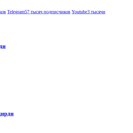
ков
Telegram
57 тысяч подписчиков
Youtube
3 тысячи
ди
дирди