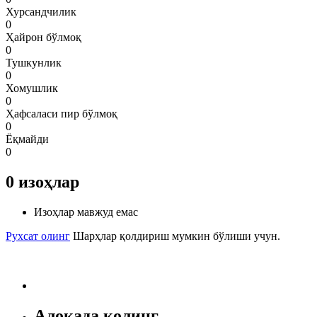
Хурсандчилик
0
Ҳайрон бўлмоқ
0
Тушкунлик
0
Хомушлик
0
Ҳафсаласи пир бўлмоқ
0
Ёқмайди
0
0
изоҳлар
Изоҳлар мавжуд емас
Рухсат олинг
Шарҳлар қолдириш мумкин бўлиши учун.
Алоқада қолинг