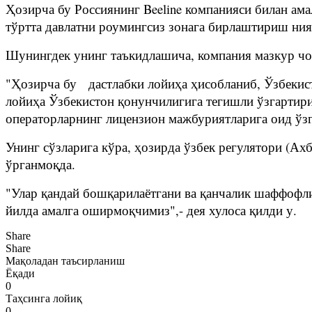
Ҳозирча бу Россиянинг Beeline компанияси билан ам
тўртта давлатни роумингсиз зонага бирлаштириш ният
Шунингдек унинг таъкидлашича, компания мазкур чор
"Ҳозирча бу дастлабки лойиҳа ҳисобланиб, Ўзбекис
лойиҳа Ўзбекистон қонунчилигига тегишли ўзгартири
операторларнинг лицензион мажбуриятларига оид ўз
Унинг сўзларига кўра, ҳозирда ўзбек регулятори (А
ўрганмоқда.
"Улар қандай бошқарилаётгани ва қанчалик шаффофли
йилда амалга оширмоқчимиз",- дея хулоса қилди у.
Share
Share
Мақоладан таъсирланиш
Ёқади
0
Таҳсинга лойиқ
0