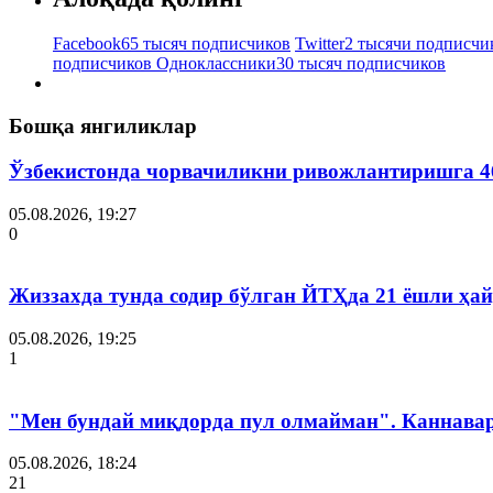
Facebook
65 тысяч подписчиков
Twitter
2 тысячи подписчи
подписчиков
Одноклассники
30 тысяч подписчиков
Бошқа янгиликлар
Ўзбекистонда чорвачиликни ривожлантиришга 4
05.08.2026, 19:27
0
Жиззахда тунда содир бўлган ЙТҲда 21 ёшли ҳай
05.08.2026, 19:25
1
"Мен бундай миқдорда пул олмайман". Каннава
05.08.2026, 18:24
21