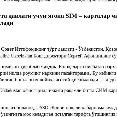
тта давлати учун ягона SIM – карталар
ўлади
қ Совет Иттифоқининг тўрт давлати - Ўзбекистон, Қозо
eline Uzbekistan Бош директори Сергей Афониннинг сў
аримизни ҳисоблаб чиқдик. Бошқаларга нисбатан нархл
орий йилда роуминг нархини пасайтирамиз. Бу кейинги
илган бошланғич лойиҳа асосий ҳисобланади”, - деди 
 Uzbekistan офисларида иккита рақамли битта СИМ-кар
ишингиз биланоқ, USSD сўрови орқали хабарнома кела
к ўзингизга мос келадиган исталган тарифга ўтишингиз