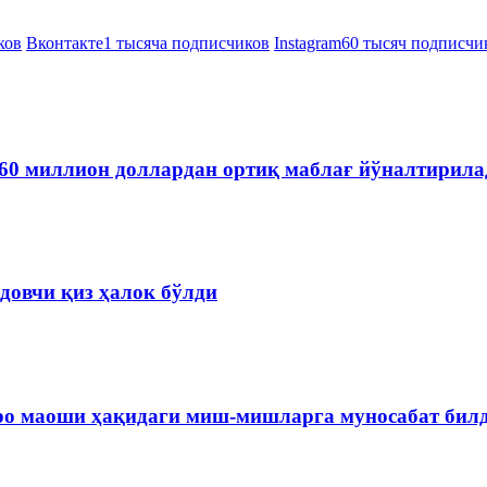
ков
Вконтакте
1 тысяча подписчиков
Instagram
60 тысяч подписчи
60 миллион доллардан ортиқ маблағ йўналтирила
довчи қиз ҳалок бўлди
ро маоши ҳақидаги миш-мишларга муносабат бил