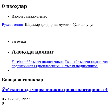
0
изоҳлар
Изоҳлар мавжуд емас
Рухсат олинг
Шарҳлар қолдириш мумкин бўлиши учун.
Загрузка
Алоқада қолинг
Facebook
65 тысяч подписчиков
Twitter
2 тысячи подписчи
подписчиков
Одноклассники
30 тысяч подписчиков
Бошқа янгиликлар
Ўзбекистонда чорвачиликни ривожлантиришга 4
05.08.2026, 19:27
0