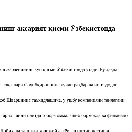
ининг аксарият қисми Ўзбекистонда
лиш жараёнининг кўп қисми Ўзбекистонда ўтади. Бу ҳақда
 воқеалари Соҳибқироннинг кучли раҳбар ва истеъдодли
коб Шварцнинг таъкидлашича, у ушбу компанияни танлагани
й тарих айни пайтда тобора оммалашиб бормоқда ва филмимиз
н. Лойиҳада таниқли хорижий актёрлар иштирок этиши