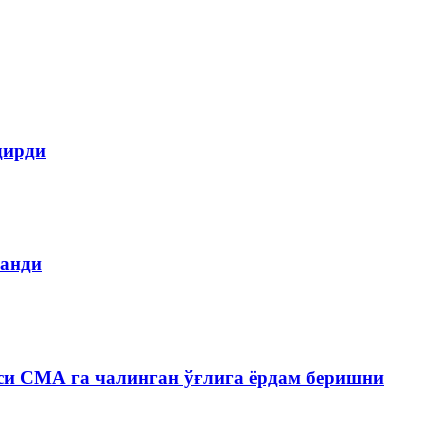
дирди
ланди
си СМА га чалинган ўғлига ёрдам беришни