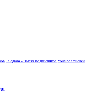
ков
Telegram
57 тысяч подписчиков
Youtube
3 тысячи
ди