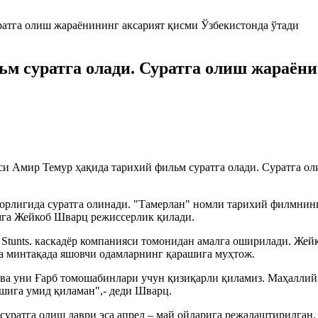
льм суратга олади. Суратга олиш жараён
си Амир Темур ҳақида тарихий фильм суратга олади. Суратга о
рлигида суратга олинади. "Тамерлан" номли тарихий филмнинг
мга Жейкоб Шварц режиссерлик қилади.
tunts. каскадёр компанияси томонидан амалга оширилади. Жей
ва минтақада яшовчи одамларнинг қарашига муҳтож.
 ва уни Ғарб томошабинлари учун қизиқарли қиламиз. Маҳалли
шига умид қиламан",- деди Шварц.
 суратга олиш даври эса апрел – май ойларига режалаштирилга