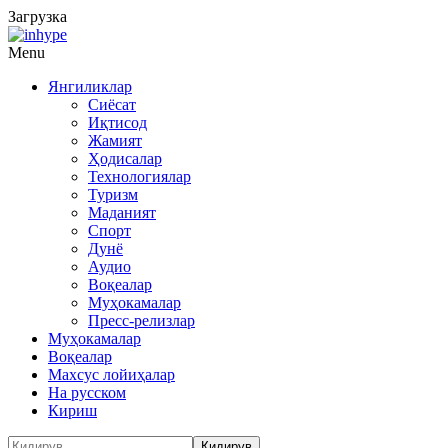
Загрузка
Menu
Янгиликлар
Сиёсат
Иқтисод
Жамият
Ҳодисалар
Технологиялар
Туризм
Маданият
Спорт
Дунё
Аудио
Воқеалар
Муҳокамалар
Пресс-релизлар
Муҳокамалар
Воқеалар
Махсус лойиҳалар
На русском
Кириш