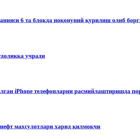
мпанияси 6 та блокда ноқонуний қурилиш олиб бор
удоликка учради
лган iPhone телефонларни расмийлаштиришда пор
 нефт маҳсулотлари харид қилмоқчи