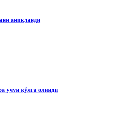
гани аниқланди
а учун қўлга олинди