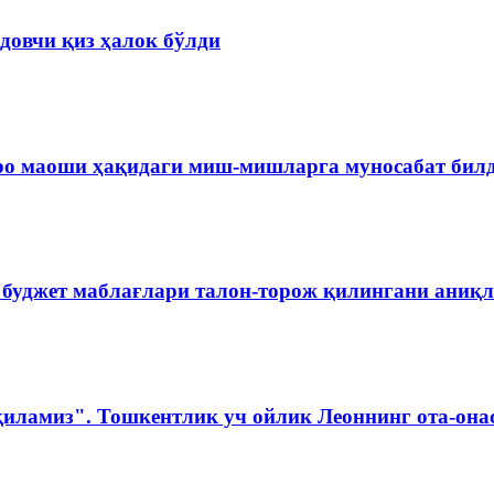
довчи қиз ҳалок бўлди
ро маоши ҳақидаги миш-мишларга муносабат бил
 буджет маблағлари талон-торож қилингани аниқ
қиламиз". Тошкентлик уч ойлик Леоннинг ота-она