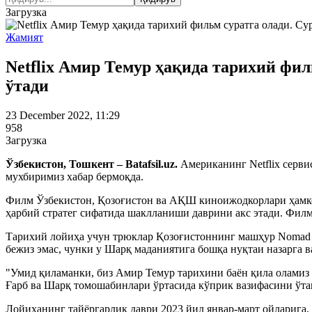
Загрузка
Жамият
Netflix Амир Темур ҳақида тарихий фи
ўтади
23 December 2022, 11:29
958
Загрузка
Ўзбекистон, Тошкент – Batafsil.uz.
Американинг Netflix серви
мухбиримиз хабар бермоқда.
Филм Ўзбекистон, Қозоғистон ва АҚШ киноижодкорлари ҳамко
ҳарбий стратег сифатида шаклланиши даврини акс этади. Фил
Тарихий лойиҳа учун трюклар Қозоғистоннинг машҳур Nomad S
бежиз эмас, чунки у Шарқ маданиятига бошқа нуқтаи назарга 
"Умид қиламанки, биз Амир Темур тарихини баён қила оламиз
Ғарб ва Шарқ томошабинлари ўртасида кўприк вазифасини ўта
Лойиҳанинг тайёргарлик даври 2023 йил январ-март ойларига,