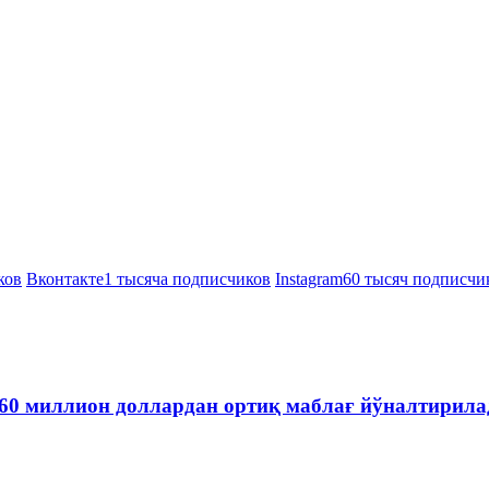
ков
Вконтакте
1 тысяча подписчиков
Instagram
60 тысяч подписчи
60 миллион доллардан ортиқ маблағ йўналтирила