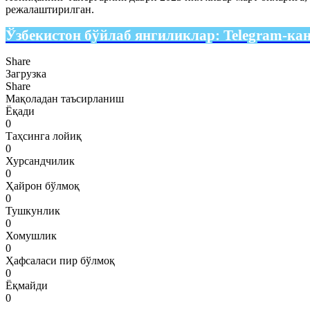
режалаштирилган.
Ўзбекистон бўйлаб янгиликлар:
Telegram-ка
Share
Загрузка
Share
Мақоладан таъсирланиш
Ёқади
0
Таҳсинга лойиқ
0
Хурсандчилик
0
Ҳайрон бўлмоқ
0
Тушкунлик
0
Хомушлик
0
Ҳафсаласи пир бўлмоқ
0
Ёқмайди
0