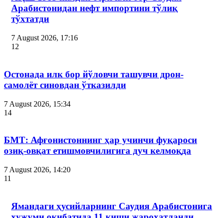
Арабистонидан нефт импортини тўлиқ
тўхтатди
7 August 2026, 17:16
12
Остонада илк бор йўловчи ташувчи дрон-
самолёт синовдан ўтказилди
7 August 2026, 15:34
14
БМТ: Афғонистоннинг ҳар учинчи фуқароси
озиқ-овқат етишмовчилигига дуч келмоқда
7 August 2026, 14:20
11
Ямандаги ҳусийларнинг Саудия Арабистонига
ҳужуми оқибатида 11 киши жароҳатланди