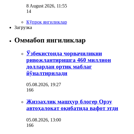
8 August 2026, 11:55
14
Кўпроқ янгиликлар
Загрузка
Оммабоп янгиликлар
Ўзбекистонда чорвачиликни
ривожлантиришга 460 миллион
доллардан ортиқ маблағ
йўналтирилади
05.08.2026, 19:27
166
Жиззахлик машҳур блогер Орзу
автоҳалокат оқибатида вафот этди
05.08.2026, 13:00
166