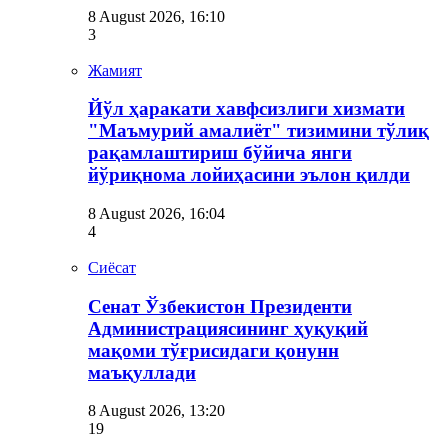
8 August 2026, 16:10
3
Жамият
Йўл ҳаракати хавфсизлиги хизмати
"Маъмурий амалиёт" тизимини тўлиқ
рақамлаштириш бўйича янги
йўриқнома лойиҳасини эълон қилди
8 August 2026, 16:04
4
Сиёсат
Сенат Ўзбекистон Президенти
Администрациясининг ҳуқуқий
мақоми тўғрисидаги қонунн
маъқуллади
8 August 2026, 13:20
19