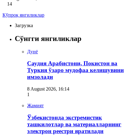
14
Кўпроқ янгиликлар
Загрузка
Сўнгги янгиликлар
Дунё
Саудия Арабистони, Покистон ва
Туркия ўзаро мудофаа келишувини
имзолади
8 August 2026, 16:14
1
Жамият
Ўзбекистонда экстремистик
ташкилотлар ва материалларнинг
электрон реестри яратилади