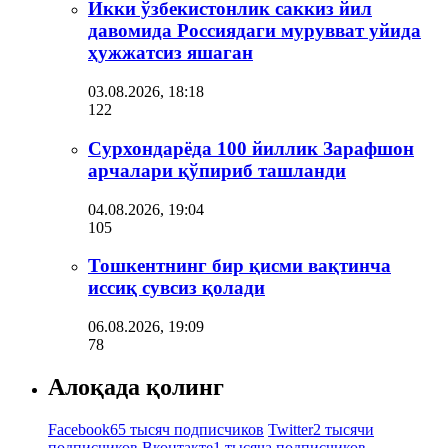
Икки ўзбекистонлик саккиз йил
давомида Россиядаги мурувват уйида
ҳужжатсиз яшаган
03.08.2026, 18:18
122
Сурхондарёда 100 йиллик Зарафшон
арчалари қўпириб ташланди
04.08.2026, 19:04
105
Тошкентнинг бир қисми вақтинча
иссиқ сувсиз қолади
06.08.2026, 19:09
78
Алоқада қолинг
Facebook
65 тысяч подписчиков
Twitter
2 тысячи
подписчиков
Вконтакте
1 тысяча подписчиков