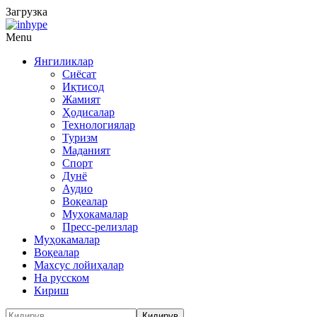
Загрузка
Menu
Янгиликлар
Сиёсат
Иқтисод
Жамият
Ҳодисалар
Технологиялар
Туризм
Маданият
Спорт
Дунё
Аудио
Воқеалар
Муҳокамалар
Пресс-релизлар
Муҳокамалар
Воқеалар
Махсус лойиҳалар
На русском
Кириш