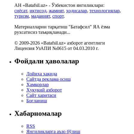
АН «Batafsil.uz» - Ўзбекистон янгиликлари:
сиёсат
,
иқтисод
,
жамият
,
ҳодисалар
,
технологиялар
,
туризм
,
маданият
,
спорт
.
Материалларни тарқатиш "Батафсил" ЯА ёзма
рухсатисиз таъқиқланади...
© 2009-2026 «Batafsil.uz» ахборот агентлиги
Лицензия УзАПИ №0615 от 04.03.2010 г.
Фойдали ҳаволалар
Лойиҳа ҳақида
Сайтда реклама осиш
Ҳамкорлар
Ҳуқуқий ахборот
Сайт харитаси
Боғланиш
Хабарномалар
RSS
Янгиликларга аъзо бўлиш