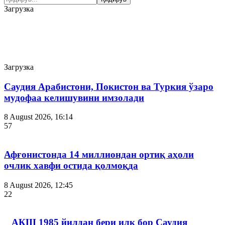
Загрузка
Дунё
Загрузка
Саудия Арабистони, Покистон ва Туркия ўзаро
мудофаа келишувини имзолади
8 August 2026, 16:14
57
Афғонистонда 14 миллиондан ортиқ аҳоли
очлик хавфи остида қолмоқда
8 August 2026, 12:45
22
АҚШ 1985 йилдан бери илк бор Саудия