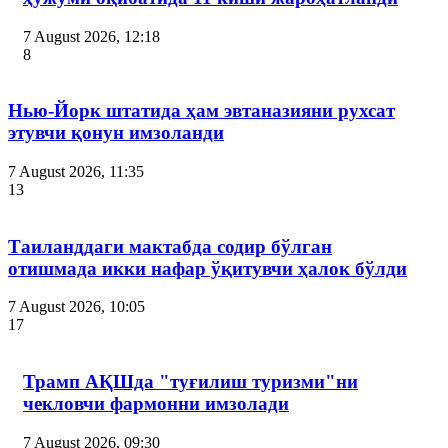
7 August 2026, 12:18
8
Нью-Йорк штатида ҳам эвтаназияни рухсат
этувчи қонун имзоланди
7 August 2026, 11:35
13
Таиланддаги мактабда содир бўлган
отишмада икки нафар ўқитувчи ҳалок бўлди
7 August 2026, 10:05
17
Трамп АҚШда "туғилиш туризми"ни
чекловчи фармонни имзолади
7 August 2026, 09:30