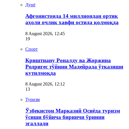
Дунё
Афғонистонда 14 миллиондан ортиқ
аҳоли очлик хавфи остида қолмоқда
8 August 2026, 12:45
19
Спорт
Криштиану Роналду ва Жоржина
Родригес тўйини Мадейрада ўтказиши
кутилмоқда
8 August 2026, 12:12
13
Туризм
Ўзбекистон Марказий Осиёда туризм
ўсиши бўйича биринчи ўринни
эгаллади