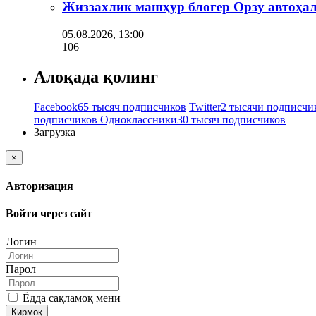
Жиззахлик машҳур блогер Орзу автоҳал
05.08.2026, 13:00
106
Алоқада қолинг
Facebook
65 тысяч подписчиков
Twitter
2 тысячи подписчи
подписчиков
Одноклассники
30 тысяч подписчиков
Загрузка
×
Авторизация
Войти через сайт
Логин
Парол
Ёдда сақламоқ мени