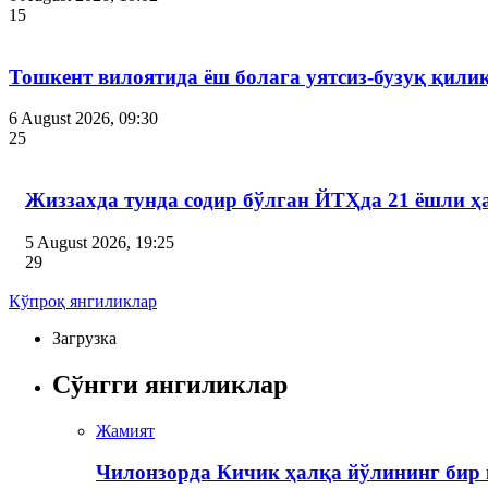
15
Тошкент вилоятида ёш болага уятсиз-бузуқ қили
6 August 2026, 09:30
25
Жиззахда тунда содир бўлган ЙТҲда 21 ёшли ҳ
5 August 2026, 19:25
29
Кўпроқ янгиликлар
Загрузка
Сўнгги янгиликлар
Жамият
Чилонзорда Кичик ҳалқа йўлининг бир 