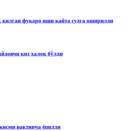
қ қилган фуқаро иши қайта судга оширилди
айдовчи қиз ҳалок бўлди
қисми вақтинча ёпилди