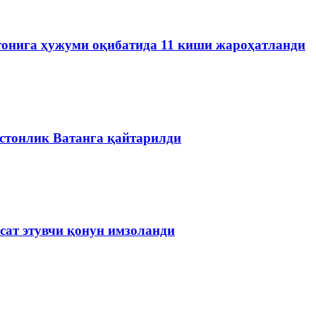
тонига ҳужуми оқибатида 11 киши жароҳатланди
истонлик Ватанга қайтарилди
сат этувчи қонун имзоланди