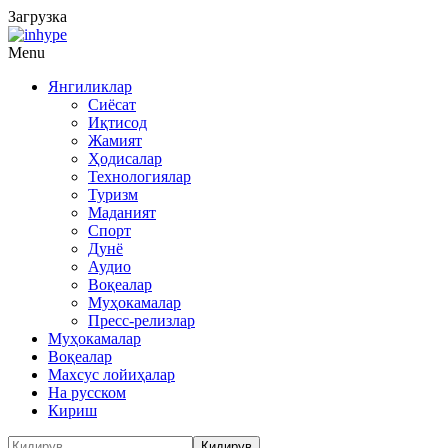
Загрузка
Menu
Янгиликлар
Сиёсат
Иқтисод
Жамият
Ҳодисалар
Технологиялар
Туризм
Маданият
Спорт
Дунё
Аудио
Воқеалар
Муҳокамалар
Пресс-релизлар
Муҳокамалар
Воқеалар
Махсус лойиҳалар
На русском
Кириш