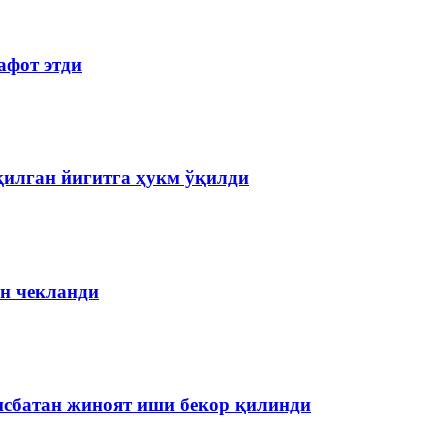
афот этди
қилган йигитга ҳукм ўқилди
н чекланди
нисбатан жиноят иши бекор қилинди