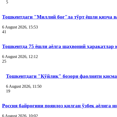
5
Тошкентдаги "Миллий боғ"да тўрт ёшли қизча в
6 August 2026, 15:53
41
Тошкентда 75 ёшли аёлга шаҳвоний ҳаракатлар 
6 August 2026, 12:12
25
Тошкентдаги "Қўйлиқ" бозори фаолияти қисма
6 August 2026, 11:50
19
Россия байроғини пояндоз қилган ўзбек аёлига 
6 August 2026, 10:02