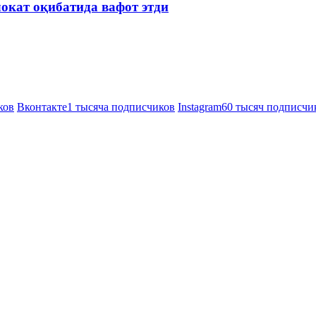
окат оқибатида вафот этди
ков
Вконтакте
1 тысяча подписчиков
Instagram
60 тысяч подписчи