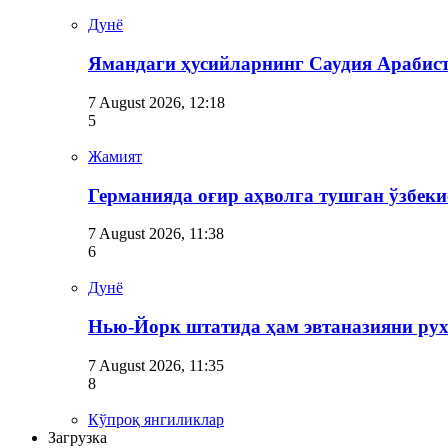
Дунё
Ямандаги ҳусийларнинг Саудия Арабис
7 August 2026, 12:18
5
Жамият
Германияда оғир аҳволга тушган ўзбек
7 August 2026, 11:38
6
Дунё
Нью-Йорк штатида ҳам эвтаназияни рух
7 August 2026, 11:35
8
Кўпроқ янгиликлар
Загрузка