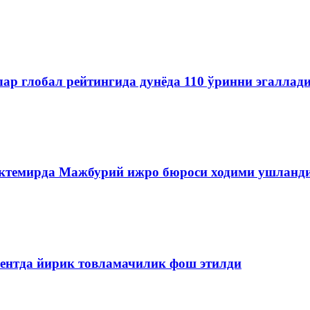
ар глобал рейтингида дунёда 110 ўринни эгаллад
Бектемирда Мажбурий ижро бюроси ходими ушланд
кентда йирик товламачилик фош этилди