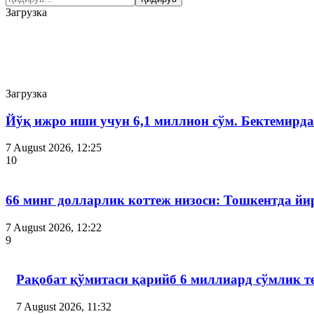
Загрузка
Ҳодисалар
Загрузка
Йўқ ижро иши учун 6,1 миллион сўм. Бектемир
7 August 2026, 12:25
10
66 минг долларлик коттеж низоси: Тошкентда й
7 August 2026, 12:22
9
Рақобат қўмитаси қарийб 6 миллиард сўмлик т
7 August 2026, 11:32