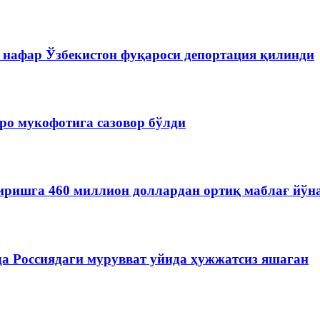
 нафар Ўзбекистон фуқароси депортация қилинди
ро мукофотига сазовор бўлди
иришга 460 миллион доллардан ортиқ маблағ йўн
да Россиядаги мурувват уйида ҳужжатсиз яшаган