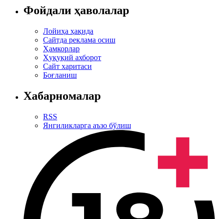
Фойдали ҳаволалар
Лойиҳа ҳақида
Сайтда реклама осиш
Ҳамкорлар
Ҳуқуқий ахборот
Сайт харитаси
Боғланиш
Хабарномалар
RSS
Янгиликларга аъзо бўлиш