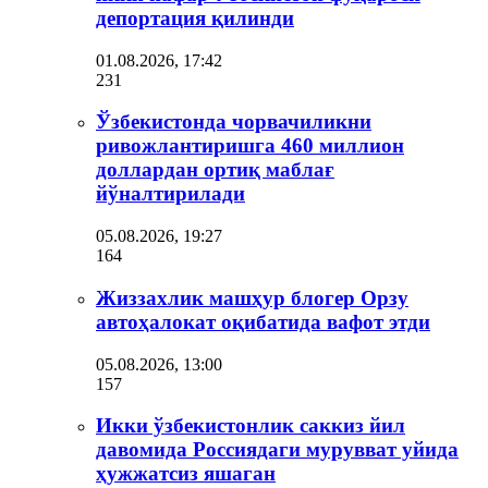
депортация қилинди
01.08.2026, 17:42
231
Ўзбекистонда чорвачиликни
ривожлантиришга 460 миллион
доллардан ортиқ маблағ
йўналтирилади
05.08.2026, 19:27
164
Жиззахлик машҳур блогер Орзу
автоҳалокат оқибатида вафот этди
05.08.2026, 13:00
157
Икки ўзбекистонлик саккиз йил
давомида Россиядаги мурувват уйида
ҳужжатсиз яшаган