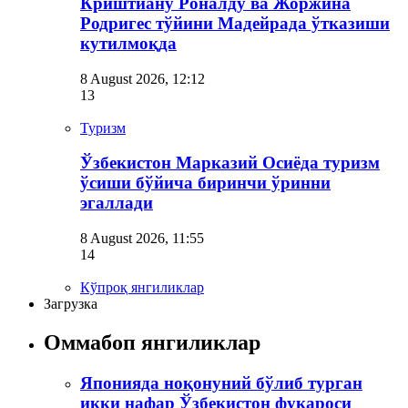
Криштиану Роналду ва Жоржина
Родригес тўйини Мадейрада ўтказиши
кутилмоқда
8 August 2026, 12:12
13
Туризм
Ўзбекистон Марказий Осиёда туризм
ўсиши бўйича биринчи ўринни
эгаллади
8 August 2026, 11:55
14
Кўпроқ янгиликлар
Загрузка
Оммабоп янгиликлар
Японияда ноқонуний бўлиб турган
икки нафар Ўзбекистон фуқароси