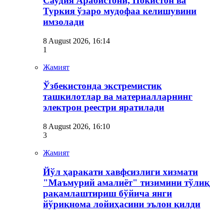
Саудия Арабистони, Покистон ва
Туркия ўзаро мудофаа келишувини
имзолади
8 August 2026, 16:14
1
Жамият
Ўзбекистонда экстремистик
ташкилотлар ва материалларнинг
электрон реестри яратилади
8 August 2026, 16:10
3
Жамият
Йўл ҳаракати хавфсизлиги хизмати
"Маъмурий амалиёт" тизимини тўлиқ
рақамлаштириш бўйича янги
йўриқнома лойиҳасини эълон қилди