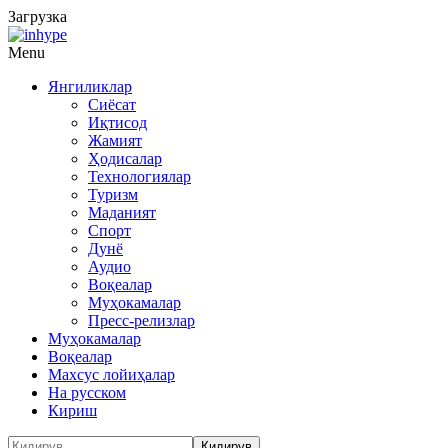
Загрузка
Menu
Янгиликлар
Сиёсат
Иқтисод
Жамият
Ҳодисалар
Технологиялар
Туризм
Маданият
Спорт
Дунё
Аудио
Воқеалар
Муҳокамалар
Пресс-релизлар
Муҳокамалар
Воқеалар
Махсус лойиҳалар
На русском
Кириш