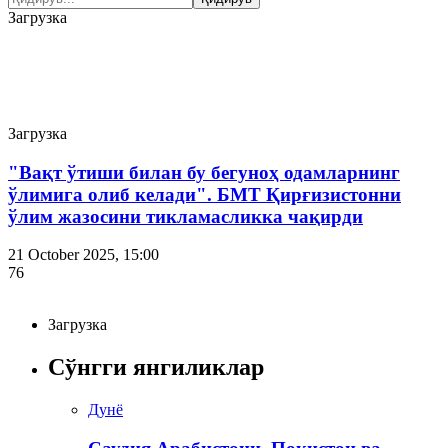
Загрузка
Аудио
Загрузка
"Вақт ўтиши билан бу бегуноҳ одамларнинг
ўлимига олиб келади". БМТ Қирғизистонни
ўлим жазосини тикламасликка чақирди
21 October 2025, 15:00
76
Загрузка
Сўнгги янгиликлар
Дунё