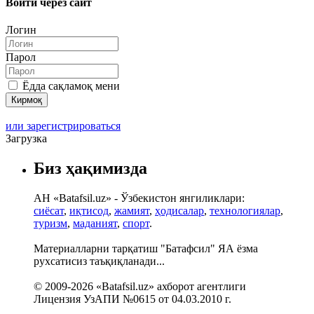
Войти через сайт
Логин
Парол
Ёдда сақламоқ мени
или зарегистрироваться
Загрузка
Биз ҳақимизда
АН «Batafsil.uz» - Ўзбекистон янгиликлари:
сиёсат
,
иқтисод
,
жамият
,
ҳодисалар
,
технологиялар
,
туризм
,
маданият
,
спорт
.
Материалларни тарқатиш "Батафсил" ЯА ёзма
рухсатисиз таъқиқланади...
© 2009-2026 «Batafsil.uz» ахборот агентлиги
Лицензия УзАПИ №0615 от 04.03.2010 г.