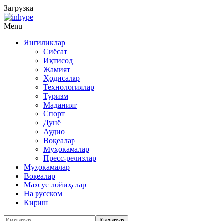
Загрузка
Menu
Янгиликлар
Сиёсат
Иқтисод
Жамият
Ҳодисалар
Технологиялар
Туризм
Маданият
Спорт
Дунё
Аудио
Воқеалар
Муҳокамалар
Пресс-релизлар
Муҳокамалар
Воқеалар
Махсус лойиҳалар
На русском
Кириш