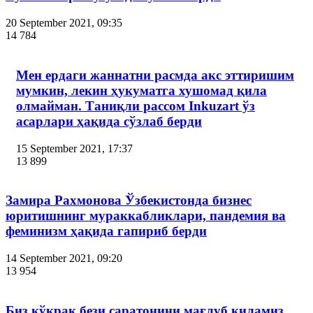
20 September 2021, 09:35
14 784
Мен ердаги жаннатни расмда акс эттиришим
мумкин, лекин ҳукуматга хушомад қила
олмайман. Таниқли рассом Inkuzart ўз
асарлари ҳақида сўзлаб берди
15 September 2021, 17:37
13 899
Замира Рахмонова Ўзбекистонда бизнес
юритишнинг мураккабликлари, пандемия ва
феминизм ҳақида гапириб берди
14 September 2021, 09:20
13 954
Биз кўкрак бези саратонини мағлуб қиламиз,