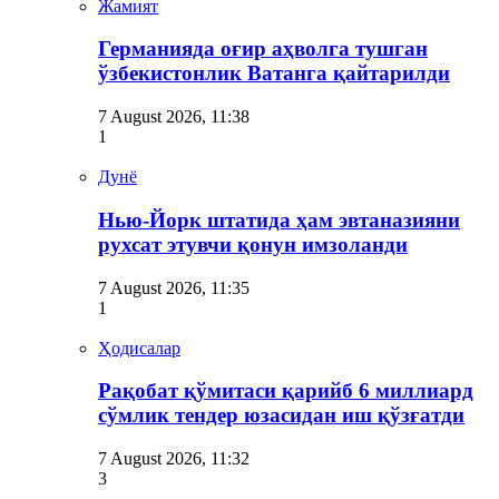
Жамият
Германияда оғир аҳволга тушган
ўзбекистонлик Ватанга қайтарилди
7 August 2026, 11:38
1
Дунё
Нью-Йорк штатида ҳам эвтаназияни
рухсат этувчи қонун имзоланди
7 August 2026, 11:35
1
Ҳодисалар
Рақобат қўмитаси қарийб 6 миллиард
сўмлик тендер юзасидан иш қўзғатди
7 August 2026, 11:32
3