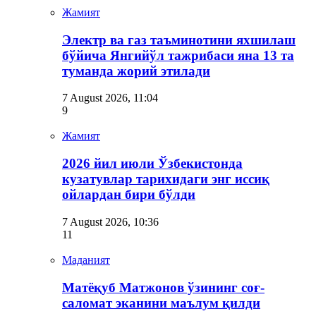
Жамият
Электр ва газ таъминотини яхшилаш
бўйича Янгийўл тажрибаси яна 13 та
туманда жорий этилади
7 August 2026, 11:04
9
Жамият
2026 йил июли Ўзбекистонда
кузатувлар тарихидаги энг иссиқ
ойлардан бири бўлди
7 August 2026, 10:36
11
Маданият
Матёқуб Матжонов ўзининг соғ-
саломат эканини маълум қилди