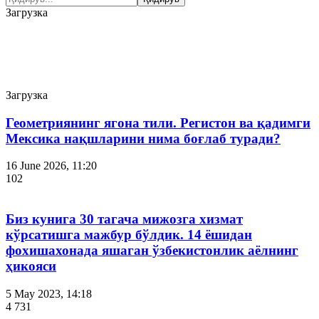
Загрузка
Воқеалар
Загрузка
Геометриянинг ягона тили. Регистон ва қадимги
Мексика нақшларини нима боғлаб туради?
16 June 2026, 11:20
102
Биз кунига 30 тагача мижозга хизмат
кўрсатишга мажбур бўлдик. 14 ёшидан
фохишахонада яшаган ўзбекистонлик аёлнинг
ҳикояси
5 May 2023, 14:18
4 731