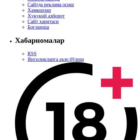
Сайтда реклама осиш
Ҳамкорлар
Ҳуқуқий ахборот
Сайт харитаси
Боғланиш
Хабарномалар
RSS
Янгиликларга аъзо бўлиш