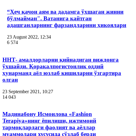
“Ҳеч қачон аям ва дадамга ўхшаган жинни
бўлмайман". Ватанига қайтган
адашганларнинг фарзандларини ҳикоялари
23 August 2022, 12:34
6 574
ННТ- амалдорларни қийнадиган виждонга
ўхшайди. Қоракалпоғистонлик оддий
ҳунарманд аёл юзлаб кишиларни ўзгартира
олган
23 September 2021, 10:27
14 043
Мадинабону Исмоилова «Fashion
Terapiya»нинг ёпилиши, ижтимоий
тармоқлардаги фаолият ва аёллар
муаммолари хусусида сўзлаб берди