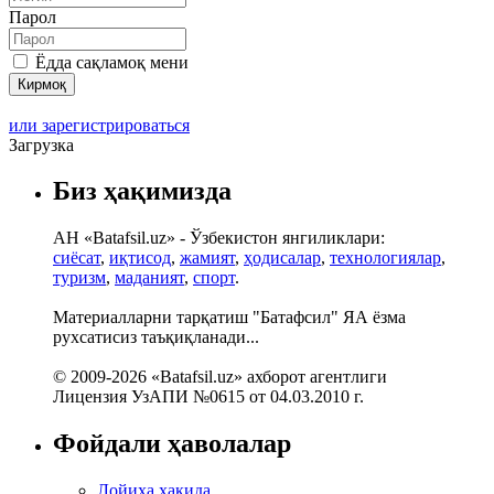
Парол
Ёдда сақламоқ мени
или зарегистрироваться
Загрузка
Биз ҳақимизда
АН «Batafsil.uz» - Ўзбекистон янгиликлари:
сиёсат
,
иқтисод
,
жамият
,
ҳодисалар
,
технологиялар
,
туризм
,
маданият
,
спорт
.
Материалларни тарқатиш "Батафсил" ЯА ёзма
рухсатисиз таъқиқланади...
© 2009-2026 «Batafsil.uz» ахборот агентлиги
Лицензия УзАПИ №0615 от 04.03.2010 г.
Фойдали ҳаволалар
Лойиҳа ҳақида