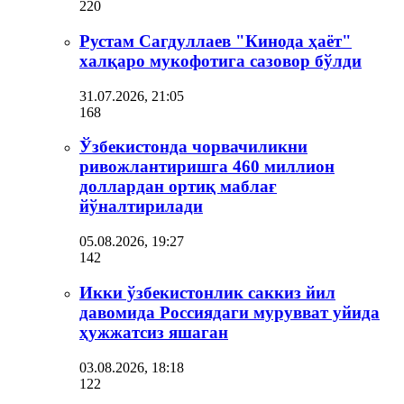
220
Рустам Сагдуллаев "Кинода ҳаёт"
халқаро мукофотига сазовор бўлди
31.07.2026, 21:05
168
Ўзбекистонда чорвачиликни
ривожлантиришга 460 миллион
доллардан ортиқ маблағ
йўналтирилади
05.08.2026, 19:27
142
Икки ўзбекистонлик саккиз йил
давомида Россиядаги мурувват уйида
ҳужжатсиз яшаган
03.08.2026, 18:18
122