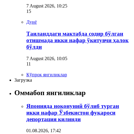
7 August 2026, 10:25
15
Дунё
Таиланддаги мактабда содир бўлган
отишмада икки нафар ўқитувчи ҳалок
бўлди
7 August 2026, 10:05
11
Кўпроқ янгиликлар
Загрузка
Оммабоп янгиликлар
Японияда ноқонуний бўлиб турган
икки нафар Ўзбекистон фуқароси
депортация қилинди
01.08.2026, 17:42