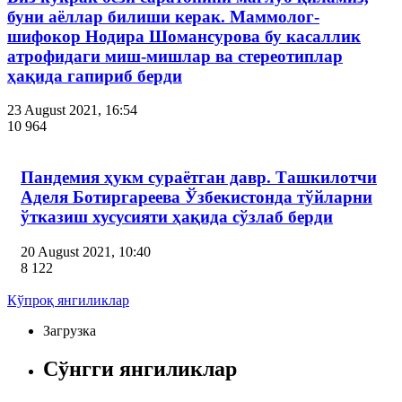
буни аёллар билиши керак. Маммолог-
шифокор Нодира Шомансурова бу касаллик
атрофидаги миш-мишлар ва стереотиплар
ҳақида гапириб берди
23 August 2021, 16:54
10 964
Пандемия ҳукм сураётган давр. Ташкилотчи
Аделя Ботиргареева Ўзбекистонда тўйларни
ўтказиш хусусияти ҳақида сўзлаб берди
20 August 2021, 10:40
8 122
Кўпроқ янгиликлар
Загрузка
Сўнгги янгиликлар