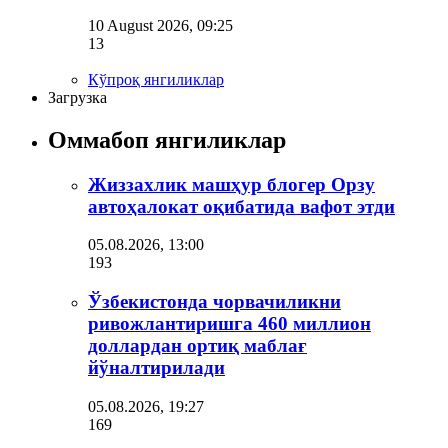
10 August 2026, 09:25
13
Кўпроқ янгиликлар
Загрузка
Оммабоп янгиликлар
Жиззахлик машҳур блогер Орзу
автоҳалокат оқибатида вафот этди
05.08.2026, 13:00
193
Ўзбекистонда чорвачиликни
ривожлантиришга 460 миллион
доллардан ортиқ маблағ
йўналтирилади
05.08.2026, 19:27
169