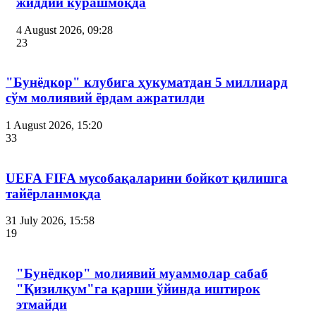
жиддий курашмоқда
4 August 2026, 09:28
23
"Бунёдкор" клубига ҳукуматдан 5 миллиард
сўм молиявий ёрдам ажратилди
1 August 2026, 15:20
33
UEFA FIFA мусобақаларини бойкот қилишга
тайёрланмоқда
31 July 2026, 15:58
19
"Бунёдкор" молиявий муаммолар сабаб
"Қизилқум"га қарши ўйинда иштирок
этмайди