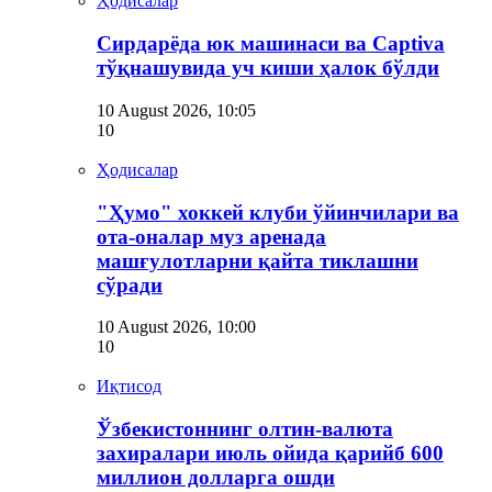
Ҳодисалар
Сирдарёда юк машинаси ва Captiva
тўқнашувида уч киши ҳалок бўлди
10 August 2026, 10:05
10
Ҳодисалар
"Ҳумо" хоккей клуби ўйинчилари ва
ота-оналар муз аренада
машғулотларни қайта тиклашни
сўради
10 August 2026, 10:00
10
Иқтисод
Ўзбекистоннинг олтин-валюта
захиралари июль ойида қарийб 600
миллион долларга ошди