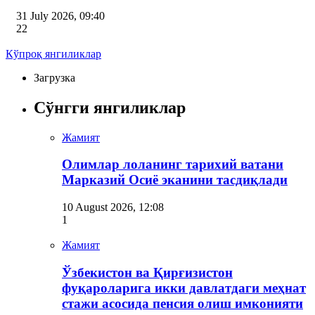
31 July 2026, 09:40
22
Кўпроқ янгиликлар
Загрузка
Сўнгги янгиликлар
Жамият
Олимлар лоланинг тарихий ватани
Марказий Осиё эканини тасдиқлади
10 August 2026, 12:08
1
Жамият
Ўзбекистон ва Қирғизистон
фуқароларига икки давлатдаги меҳнат
стажи асосида пенсия олиш имконияти