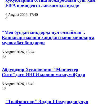
ҳуқуқларини сотиш можаросидан сўнг ҳам
FIFA президенти лавозимида қолди
6 August 2026, 17:40
9
"Мен бундай миқдорда пул олмайман".
Каннаваро маоши ҳақидаги миш-мишларга
муносабат билдирди
5 August 2026, 18:24
45
Абдуқодир Хусановнинг "Манчестер
Сити"даги ЯНГИ маоши маълум бўлди
5 August 2026, 15:40
18
"Трабзонспор" Элдор Шомуродов учун