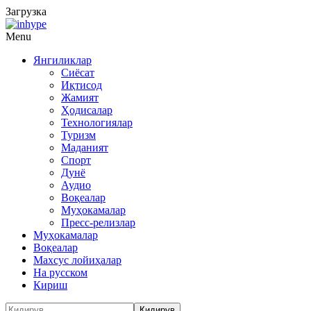
Загрузка
Menu
Янгиликлар
Сиёсат
Иқтисод
Жамият
Ҳодисалар
Технологиялар
Туризм
Маданият
Спорт
Дунё
Аудио
Воқеалар
Муҳокамалар
Пресс-релизлар
Муҳокамалар
Воқеалар
Махсус лойиҳалар
На русском
Кириш