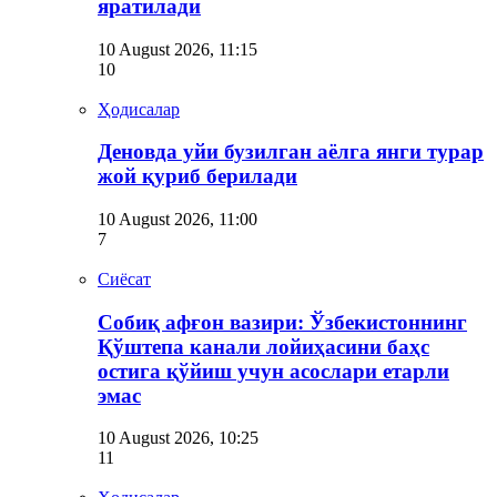
яратилади
10 August 2026, 11:15
10
Ҳодисалар
Деновда уйи бузилган аёлга янги турар
жой қуриб берилади
10 August 2026, 11:00
7
Сиёсат
Собиқ афғон вазири: Ўзбекистоннинг
Қўштепа канали лойиҳасини баҳс
остига қўйиш учун асослари етарли
эмас
10 August 2026, 10:25
11