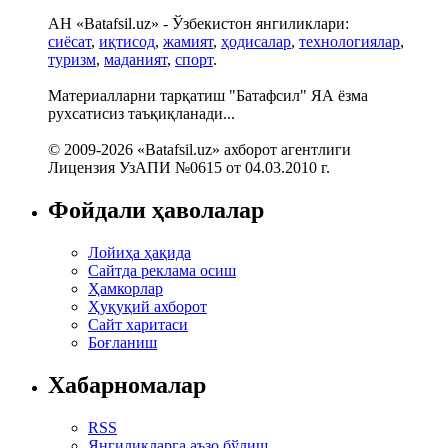
АН «Batafsil.uz» - Ўзбекистон янгиликлари:
сиёсат
,
иқтисод
,
жамият
,
ҳодисалар
,
технологиялар
,
туризм
,
маданият
,
спорт
.
Материалларни тарқатиш "Батафсил" ЯА ёзма
рухсатисиз таъқиқланади...
© 2009-2026 «Batafsil.uz» ахборот агентлиги
Лицензия УзАПИ №0615 от 04.03.2010 г.
Фойдали ҳаволалар
Лойиҳа ҳақида
Сайтда реклама осиш
Ҳамкорлар
Ҳуқуқий ахборот
Сайт харитаси
Боғланиш
Хабарномалар
RSS
Янгиликларга аъзо бўлиш