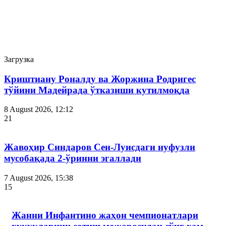
Новости спорта отдельно затрагивают тему развития спорта в
Центральной Азии, к чему относится и возведение большого
количества спортивных сооружений – футбольных стадионов,
плавательных бассейнов, спорткомплексов и других объектов.
Загрузка
Криштиану Роналду ва Жоржина Родригес
тўйини Мадейрада ўтказиши кутилмоқда
8 August 2026, 12:12
21
Жавоҳир Синдаров Сен-Луисдаги нуфузли
мусобақада 2-ўринни эгаллади
7 August 2026, 15:38
15
Жанни Инфантино жаҳон чемпионатлари