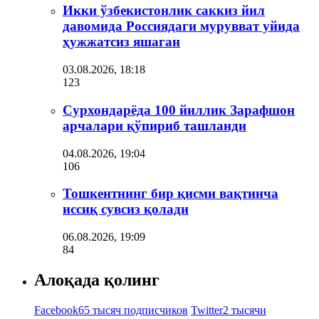
Икки ўзбекистонлик саккиз йил
давомида Россиядаги мурувват уйида
ҳужжатсиз яшаган
03.08.2026, 18:18
123
Сурхондарёда 100 йиллик Зарафшон
арчалари қўпириб ташланди
04.08.2026, 19:04
106
Тошкентнинг бир қисми вақтинча
иссиқ сувсиз қолади
06.08.2026, 19:09
84
Алоқада қолинг
Facebook
65 тысяч подписчиков
Twitter
2 тысячи