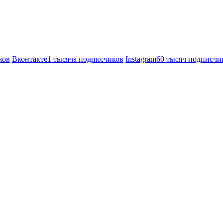
ков
Вконтакте
1 тысяча подписчиков
Instagram
60 тысяч подписчи