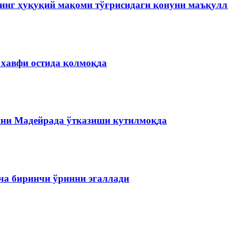
инг ҳуқуқий мақоми тўғрисидаги қонунн маъқул
 хавфи остида қолмоқда
ини Мадейрада ўтказиши кутилмоқда
ча биринчи ўринни эгаллади