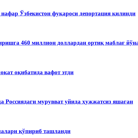
 нафар Ўзбекистон фуқароси депортация қилинди
иришга 460 миллион доллардан ортиқ маблағ йўн
окат оқибатида вафот этди
да Россиядаги мурувват уйида ҳужжатсиз яшаган
чалари қўпириб ташланди