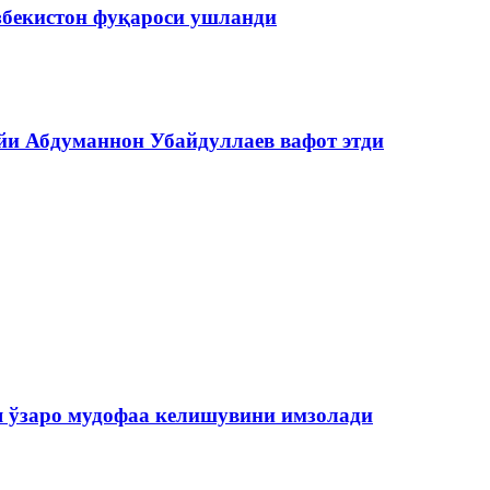
збекистон фуқароси ушланди
йи Абдуманнон Убайдуллаев вафот этди
я ўзаро мудофаа келишувини имзолади