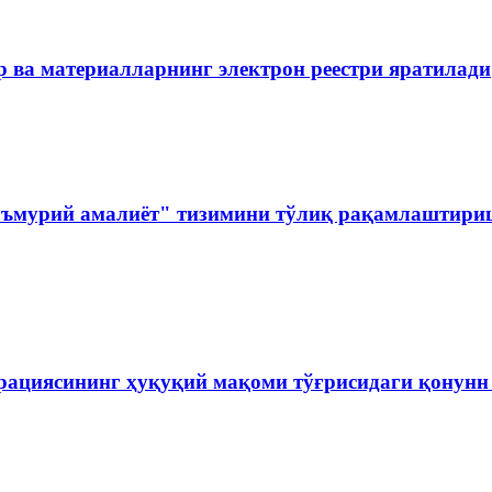
 ва материалларнинг электрон реестри яратилади
аъмурий амалиёт" тизимини тўлиқ рақамлаштириш
рациясининг ҳуқуқий мақоми тўғрисидаги қонун