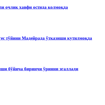
ли очлик хавфи остида қолмоқда
ес тўйини Мадейрада ўтказиши кутилмоқда
иши бўйича биринчи ўринни эгаллади