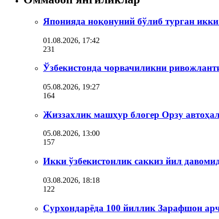
Японияда ноқонуний бўлиб турган икки
01.08.2026, 17:42
231
Ўзбекистонда чорвачиликни ривожлант
05.08.2026, 19:27
164
Жиззахлик машҳур блогер Орзу автоҳал
05.08.2026, 13:00
157
Икки ўзбекистонлик саккиз йил давоми
03.08.2026, 18:18
122
Сурхондарёда 100 йиллик Зарафшон ар