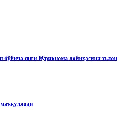
 бўйича янги йўриқнома лойиҳасини эълон
н маъқуллади