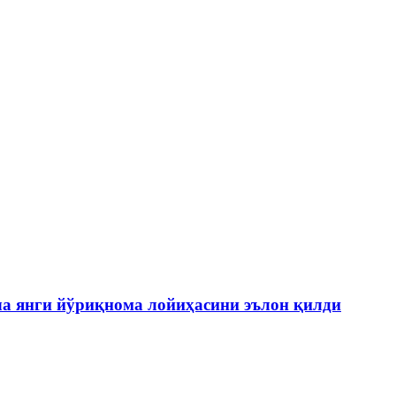
а янги йўриқнома лойиҳасини эълон қилди