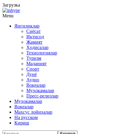
Загрузка
Menu
Янгиликлар
Сиёсат
Иқтисод
Жамият
Ҳодисалар
Технологиялар
Туризм
Маданият
Спорт
Дунё
Аудио
Воқеалар
Муҳокамалар
Пресс-релизлар
Муҳокамалар
Воқеалар
Махсус лойиҳалар
На русском
Кириш