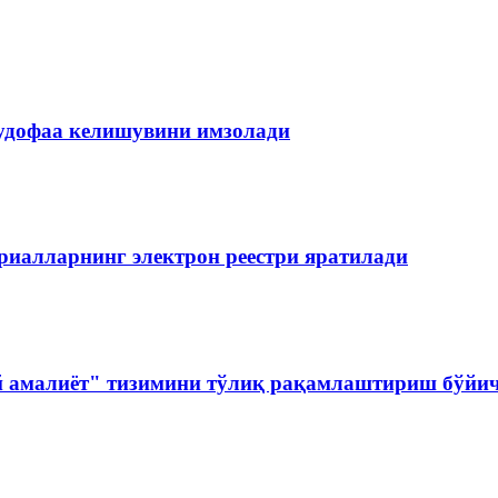
мудофаа келишувини имзолади
риалларнинг электрон реестри яратилади
 амалиёт" тизимини тўлиқ рақамлаштириш бўйич