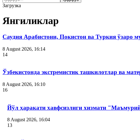
Загрузка
Янгиликлар
Саудия Арабистони, Покистон ва Туркия ўзаро 
8 August 2026, 16:14
14
Ўзбекистонда экстремистик ташкилотлар ва мате
8 August 2026, 16:10
16
Йўл ҳаракати хавфсизлиги хизмати "Маъмурий
8 August 2026, 16:04
13