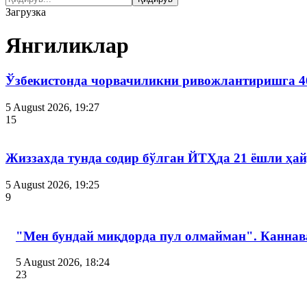
Загрузка
Янгиликлар
Ўзбекистонда чорвачиликни ривожлантиришга 4
5 August 2026, 19:27
15
Жиззахда тунда содир бўлган ЙТҲда 21 ёшли ҳай
5 August 2026, 19:25
9
"Мен бундай миқдорда пул олмайман". Канна
5 August 2026, 18:24
23