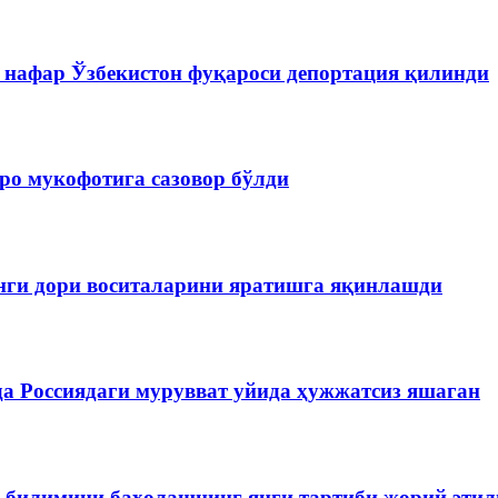
 нафар Ўзбекистон фуқароси депортация қилинди
ро мукофотига сазовор бўлди
нги дори воситаларини яратишга яқинлашди
да Россиядаги мурувват уйида ҳужжатсиз яшаган
р билимини баҳолашнинг янги тартиби жорий эти