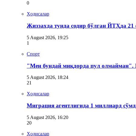
0
Ҳодисалар
Жиззахда тунда содир бўлган ЙТҲда 21 
5 August 2026, 19:25
1
Спорт
"Мен бундай миқдорда пул олмайман".
5 August 2026, 18:24
21
Ҳодисалар
Миграция агентлигида 1 миллиард сўмд
5 August 2026, 16:20
20
Ҳодисалар