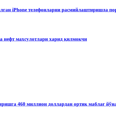
лган iPhone телефонларни расмийлаштиришда пор
на нефт маҳсулотлари харид қилмоқчи
иришга 460 миллион доллардан ортиқ маблағ йўн