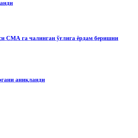
ланди
си СМА га чалинган ўғлига ёрдам беришни
органи аниқланди