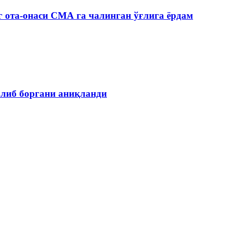
 ота-онаси СМА га чалинган ўғлига ёрдам
олиб боргани аниқланди