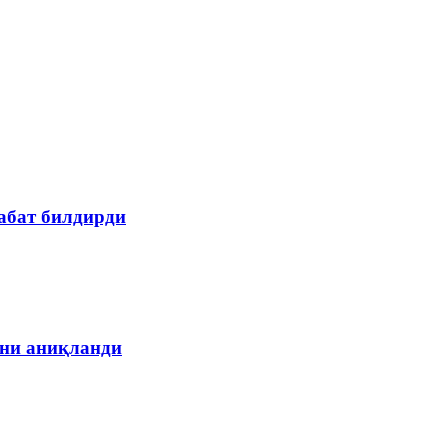
абат билдирди
ани аниқланди