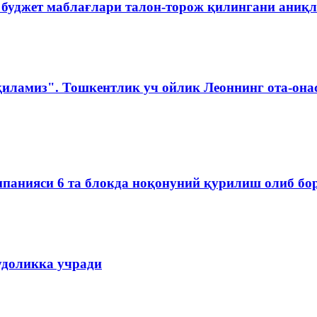
 буджет маблағлари талон-торож қилингани аниқ
қиламиз". Тошкентлик уч ойлик Леоннинг ота-она
омпанияси 6 та блокда ноқонуний қурилиш олиб б
удоликка учради