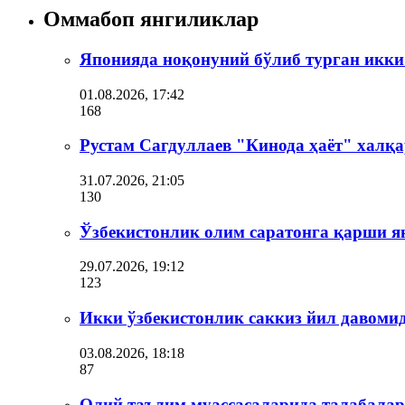
Оммабоп янгиликлар
Японияда ноқонуний бўлиб турган икки
01.08.2026, 17:42
168
Рустам Сагдуллаев "Кинода ҳаёт" халқа
31.07.2026, 21:05
130
Ўзбекистонлик олим саратонга қарши я
29.07.2026, 19:12
123
Икки ўзбекистонлик саккиз йил давоми
03.08.2026, 18:18
87
Олий таълим муассасаларида талабала