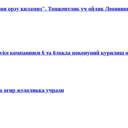
ни орзу қиламиз". Тошкентлик уч ойлик Леоннинг
rvice компанияси 6 та блокда ноқонуний қурилиш 
ва оғир жудоликка учради