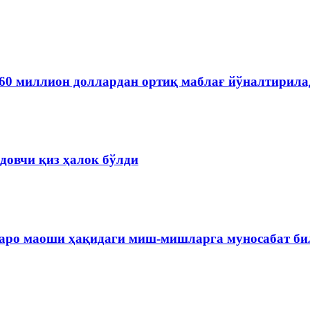
60 миллион доллардан ортиқ маблағ йўналтирила
довчи қиз ҳалок бўлди
варо маоши ҳақидаги миш-мишларга муносабат б