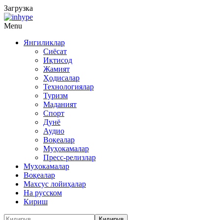
Загрузка
Menu
Янгиликлар
Сиёсат
Иқтисод
Жамият
Ҳодисалар
Технологиялар
Туризм
Маданият
Спорт
Дунё
Аудио
Воқеалар
Муҳокамалар
Пресс-релизлар
Муҳокамалар
Воқеалар
Махсус лойиҳалар
На русском
Кириш