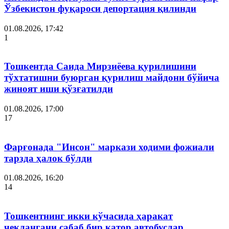
Ўзбекистон фуқароси депортация қилинди
01.08.2026, 17:42
1
Тошкентда Саида Мирзиёева қурилишини
тўхтатишни буюрган қурилиш майдони бўйича
жиноят иши қўзғатилди
01.08.2026, 17:00
17
Фарғонада "Инсон" маркази ходими фожиали
тарзда ҳалок бўлди
01.08.2026, 16:20
14
Тошкентнинг икки кўчасида ҳаракат
чеклангани сабаб бир қатор автобуслар