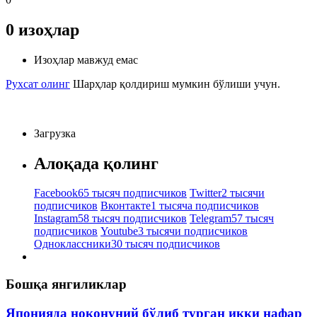
0
изоҳлар
Изоҳлар мавжуд емас
Рухсат олинг
Шарҳлар қолдириш мумкин бўлиши учун.
Загрузка
Алоқада қолинг
Facebook
65 тысяч подписчиков
Twitter
2 тысячи
подписчиков
Вконтакте
1 тысяча подписчиков
Instagram
58 тысяч подписчиков
Telegram
57 тысяч
подписчиков
Youtube
3 тысячи подписчиков
Одноклассники
30 тысяч подписчиков
Бошқа янгиликлар
Японияда ноқонуний бўлиб турган икки нафар