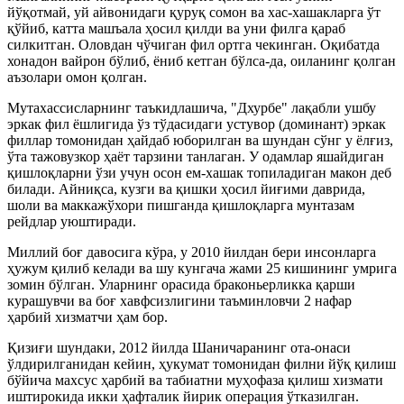
йўқотмай, уй айвонидаги қуруқ сомон ва хас-хашакларга ўт
қўйиб, катта машъала ҳосил қилди ва уни филга қараб
силкитган. Оловдан чўчиган фил ортга чекинган. Оқибатда
хонадон вайрон бўлиб, ёниб кетган бўлса-да, оиланинг қолган
аъзолари омон қолган.
Мутахассисларнинг таъкидлашича, "Дхурбе" лақабли ушбу
эркак фил ёшлигида ўз тўдасидаги устувор (доминант) эркак
филлар томонидан ҳайдаб юборилган ва шундан сўнг у ёлғиз,
ўта тажовузкор ҳаёт тарзини танлаган. У одамлар яшайдиган
қишлоқларни ўзи учун осон ем-хашак топиладиган макон деб
билади. Айниқса, кузги ва қишки ҳосил йиғими даврида,
шоли ва маккажўхори пишганда қишлоқларга мунтазам
рейдлар уюштиради.
Миллий боғ давосига кўра, у 2010 йилдан бери инсонларга
ҳужум қилиб келади ва шу кунгача жами 25 кишининг умрига
зомин бўлган. Уларнинг орасида браконьерликка қарши
курашувчи ва боғ хавфсизлигини таъминловчи 2 нафар
ҳарбий хизматчи ҳам бор.
Қизиғи шундаки, 2012 йилда Шаничаранинг ота-онаси
ўлдирилганидан кейин, ҳукумат томонидан филни йўқ қилиш
бўйича махсус ҳарбий ва табиатни муҳофаза қилиш хизмати
иштирокида икки ҳафталик йирик операция ўтказилган.