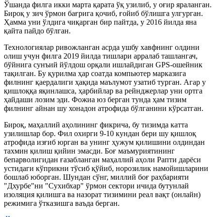
Ўшанда филга икки марта қарата ўқ узилиб, у оғир яраланган.
Бироқ у зич ўрмон бағрига қочиб, ғойиб бўлишга улгурган.
Ҳамма уни ўлдига чиқарган бир пайтда, у 2016 йилда яна
қайта пайдо бўлган.
Технологиялар ривожланган асрда ушбу хавфнинг олдини
олиш учун филга 2019 йилда тишлари арралаб ташлангач,
бўйнига сунъий йўлдош орқали ишлайдиган GPS-ошейник
тақилган. Бу қурилма ҳар соатда компьютер марказига
филнинг қаердалиги ҳақида маълумот узатиб турган. Агар у
қишлоққа яқинлашса, ҳарбийлар ва рейнджерлар уни ортга
ҳайдаши лозим эди. Фожиа юз берган тунда ҳам тизим
филнинг айнан шу хонадон атрофида бўлганини кўрсатган.
Бироқ, маҳаллий аҳолининг фикрича, бу тизимда катта
узилишлар бор. Фил охирги 9-10 кундан бери шу қишлоқ
атрофида изғиб юрган ва унинг ҳужум қилишини олдиндан
тахмин қилиш қийин эмасди. Боғ маъмуриятининг
бепарволигидан ғазабланган маҳаллий аҳоли Рапти дарёси
устидаги кўприкни тўсиб қўйиб, норозилик намойишларини
бошлаб юборган. Шундан сўнг, миллий боғ раҳбарияти
"Дхурбе"ни "Сухибхар" ўрмон сектори ичида бутунлай
изоляция қилишга ва назорат тизимини реал вақт (онлайн)
режимига ўтказишга ваъда берган.