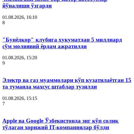
йўналиши ўзгарди
01.08.2026, 16:10
8
"Бунёдкор" клубига ҳукуматдан 5 миллиард
сўм молиявий ёрдам ажратилди
01.08.2026, 15:20
9
Электр ва газ муаммолари кўп кузатилаётган 15
та туманда махсус штаблар тузилди
01.08.2026, 15:15
7
Apple ва Google Ўзбекистонда энг кўп солиқ
тўлаган хорижий IT-компаниялар бўлди