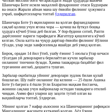
Читван миллий боғи чегарасидаги Мади ҳудудида яшовчи
Шаничара Боте исмли маҳаллий фуқаронинг отаси Будхирам
ва онаси Жарали айнан мана шу ёввойи филнинг ҳужумига
учраб, шафқатсизларча топтаб
ўлдирилган
.
Шаничара Боте ўз яқинларини ва қолган фарзандларини
сақлаб қолиш учун ягона чора — қочиш ва буткул бошқа
ҳудудга кўчиб ўтиш деб билган. У бор-будини сотиб, Рапти
дарёсининг нариги тарафидаги Жагатпур қишлоғига кўчиб
келган. Оила катта ва чуқур дарёлар ёввойи филнинг йўлини
тўсади, улар энди хавфсизликда яшайди деб умид қилган.
Бироқ, орадан 14 йил ўтиб, ушбу ёзнинг 5 июльга ўтар кечаси
тўсатдан уй деворларига берилаётган кучли зарбалар
оиланинг тинчини бузади. Ҳамма ташқарида баҳайбат фил
турганини англаб, даҳшатга тушган.
Зарбалар оқибатида уйнинг деворлари зудлик билан қулай
бошлаган. Шу пайт оиланинг ёш келини — 25 ёшли Ашика
Боте ўз бағрига 4 ёшли ўғли Бхаратни маҳкам босганча,
жонини сақлаш учун вайроналар остидан ташқарига отилиб
чиққан. Аммо фил уларни шу заҳоти тутиб олган ва
ваҳшийларча топтаб, ўлдирган.
Уйнинг қолган 7 нафар аъзосини эса Шаничаранинг рафиқаси
Мангалининг жасорати қутқариб қолган. Аёл ўзини