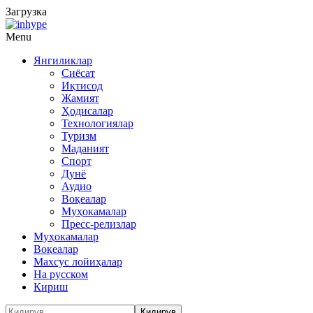
Загрузка
Menu
Янгиликлар
Сиёсат
Иқтисод
Жамият
Ҳодисалар
Технологиялар
Туризм
Маданият
Спорт
Дунё
Аудио
Воқеалар
Муҳокамалар
Пресс-релизлар
Муҳокамалар
Воқеалар
Махсус лойиҳалар
На русском
Кириш