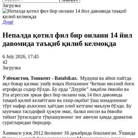
Загрузка
Дунё
Непалда қотил фил бир оилани 14 йил
давомида таъқиб қилиб келмоқда
6 July 2026, 17:45
42
Загрузка
Ўзбекистон, Тошкент - Batafsil.uz.
Мудҳиш ва айни пайтда
ақл бовар қилмас ушбу воқеа Непалнинг Читван миллий боғи
атрофида содир бўлди. Бу ерда "Дхурбе" лақабли ёввойи ва
ўта агрессив эркак фил бир оилани нақ 14 йил давомида
таъқиб қилиб келаётгани ва охир-оқибат ўша хонадоннинг
тўрт нафар аъзосини ҳаётдан олиб кетгани маълум бўлди. Бу
шунчаки тасодифий ҳужум эмас, балки инсон ва ёввойи
табиат ўртасидаги тўқнашувнинг энг аянчли ҳамда драматик
суратларидан биридир.
Хаммаси узоқ 2012 йилнинг 16 декабрида бошланган. Ўшанда