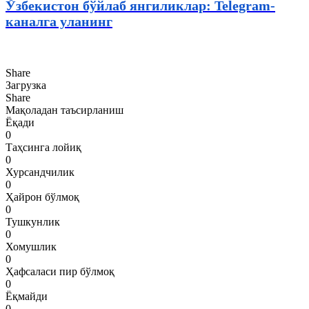
Ўзбекистон бўйлаб янгиликлар: Telegram-
каналга уланинг
Share
Загрузка
Share
Мақоладан таъсирланиш
Ёқади
0
Таҳсинга лойиқ
0
Хурсандчилик
0
Ҳайрон бўлмоқ
0
Тушкунлик
0
Хомушлик
0
Ҳафсаласи пир бўлмоқ
0
Ёқмайди
0