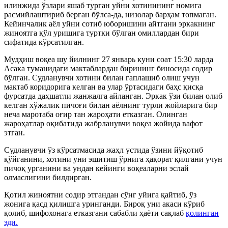
илинжида ўзлари яшаб турган уйни хотинининг номига
расмийлаштириб берган бўлса-да, низолар барҳам топмаган.
Кейинчалик аёл уйни сотиб юборишини айтгани эркакнинг
жиноятга қўл уришига туртки бўлган омиллардан бири
сифатида кўрсатилган.
Мудҳиш воқеа шу йилнинг 27 январь куни соат 15:30 ларда
Асака туманидаги мактаблардан бирининг биносида содир
бўлган. Судланувчи хотини билан гаплашиб олиш учун
мактаб коридорига келган ва улар ўртасидаги баҳс қисқа
фурсатда даҳшатли жанжалга айланган. Эркак ўзи билан олиб
келган хўжалик пичоғи билан аёлнинг турли жойларига бир
неча маротаба оғир тан жароҳати етказган. Олинган
жароҳатлар оқибатида жабрланувчи воқеа жойида вафот
этган.
Судланувчи ўз кўрсатмасида жаҳл устида ўзини йўқотиб
қўйганини, хотини уни эшитиш ўрнига ҳақорат қилгани учун
пичоқ урганини ва ундан кейинги воқеаларни эслай
олмаслигини билдирган.
Қотил жиноятни содир этгандан сўнг уйига қайтиб, ўз
жонига қасд қилишга уринганди. Бироқ уни акаси кўриб
қолиб, шифохонага етказгани сабабли ҳаёти сақлаб
қолинган
эди.