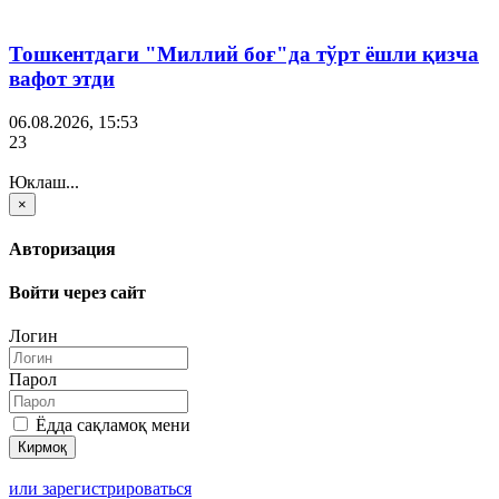
Тошкентдаги "Миллий боғ"да тўрт ёшли қизча
вафот этди
06.08.2026, 15:53
23
Юклаш...
×
Авторизация
Войти через сайт
Логин
Парол
Ёдда сақламоқ мени
или зарегистрироваться