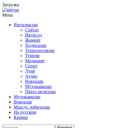
Загрузка
Menu
Янгиликлар
Сиёсат
Иқтисод
Жамият
Ҳодисалар
Технологиялар
Туризм
Маданият
Спорт
Дунё
Аудио
Воқеалар
Муҳокамалар
Пресс-релизлар
Муҳокамалар
Воқеалар
Махсус лойиҳалар
На русском
Кириш