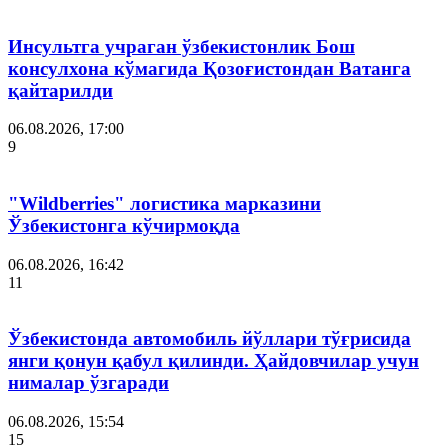
Инсультга учраган ўзбекистонлик Бош
консулхона кўмагида Қозоғистондан Ватанга
қайтарилди
06.08.2026, 17:00
9
"Wildberries" логистика марказини
Ўзбекистонга кўчирмоқда
06.08.2026, 16:42
11
Ўзбекистонда автомобиль йўллари тўғрисида
янги қонун қабул қилинди. Ҳайдовчилар учун
нималар ўзгаради
06.08.2026, 15:54
15