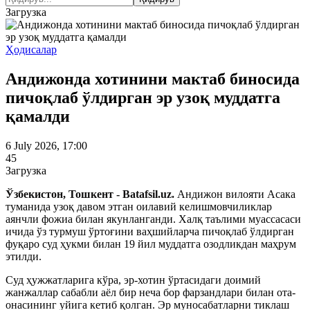
Загрузка
Ҳодисалар
Андижонда хотинини мактаб биносида
пичоқлаб ўлдирган эр узоқ муддатга
қамалди
6 July 2026, 17:00
45
Загрузка
Ўзбекистон, Тошкент - Batafsil.uz.
Андижон вилояти Асака
туманида узоқ давом этган оилавий келишмовчиликлар
аянчли фожиа билан якунланганди. Халқ таълими муассасаси
ичида ўз турмуш ўртоғини ваҳшийларча пичоқлаб ўлдирган
фуқаро суд ҳукми билан 19 йил муддатга озодликдан маҳрум
этилди.
Суд ҳужжатларига кўра, эр-хотин ўртасидаги доимий
жанжаллар сабабли аёл бир неча бор фарзандлари билан ота-
онасининг уйига кетиб қолган. Эр муносабатларни тиклаш