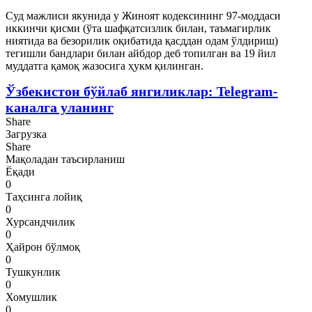
Суд мажлиси якунида у Жиноят кодексининг 97-моддаси
иккинчи қисми (ўта шафқатсизлик билан, таъмагирлик
ниятида ва безорилик оқибатида қасддан одам ўлдириш)
тегишли бандлари билан айбдор деб топилган ва 19 йил
муддатга қамоқ жазосига ҳукм қилинган.
Ўзбекистон бўйлаб янгиликлар: Telegram-
каналга уланинг
Share
Загрузка
Share
Мақоладан таъсирланиш
Ёқади
0
Таҳсинга лойиқ
0
Хурсандчилик
0
Ҳайрон бўлмоқ
0
Тушкунлик
0
Хомушлик
0