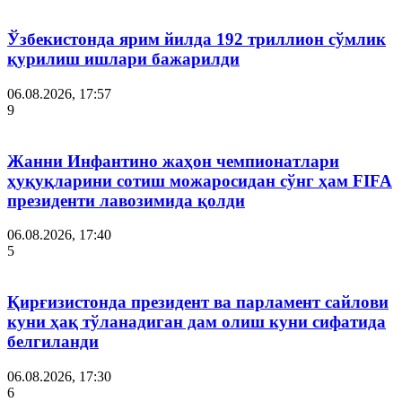
Ўзбекистонда ярим йилда 192 триллион сўмлик
қурилиш ишлари бажарилди
06.08.2026, 17:57
9
Жанни Инфантино жаҳон чемпионатлари
ҳуқуқларини сотиш можаросидан сўнг ҳам FIFA
президенти лавозимида қолди
06.08.2026, 17:40
5
Қирғизистонда президент ва парламент сайлови
куни ҳақ тўланадиган дам олиш куни сифатида
белгиланди
06.08.2026, 17:30
6