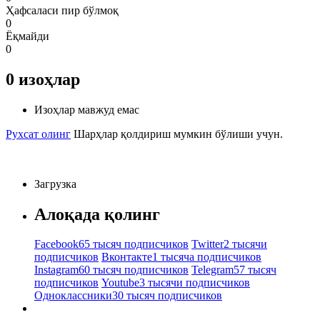
Ҳафсаласи пир бўлмоқ
0
Ёқмайди
0
0
изоҳлар
Изоҳлар мавжуд емас
Рухсат олинг
Шарҳлар қолдириш мумкин бўлиши учун.
Загрузка
Алоқада қолинг
Facebook
65 тысяч подписчиков
Twitter
2 тысячи
подписчиков
Вконтакте
1 тысяча подписчиков
Instagram
60 тысяч подписчиков
Telegram
57 тысяч
подписчиков
Youtube
3 тысячи подписчиков
Одноклассники
30 тысяч подписчиков