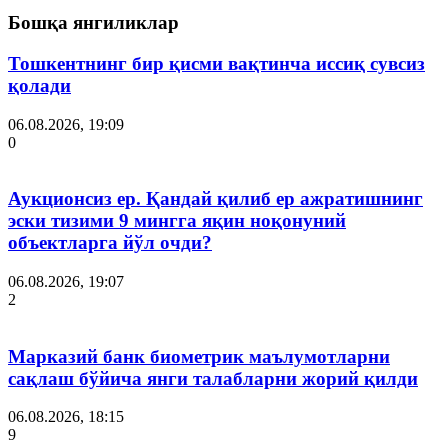
Бошқа янгиликлар
Тошкентнинг бир қисми вақтинча иссиқ сувсиз
қолади
06.08.2026, 19:09
0
Аукционсиз ер. Қандай қилиб ер ажратишнинг
эски тизими 9 мингга яқин ноқонуний
объектларга йўл очди?
06.08.2026, 19:07
2
Марказий банк биометрик маълумотларни
сақлаш бўйича янги талабларни жорий қилди
06.08.2026, 18:15
9