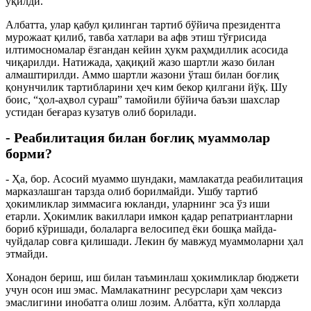
ўқилди.
Албатта, улар қабул қилинган тартиб бўйича президентга
мурожаат қилиб, тавба хатлари ва афв этиш тўғрисида
илтимосномалар ёзгандан кейин ҳукм раҳмдиллик асосида
чиқарилди. Натижада, ҳақиқий жазо шартли жазо билан
алмаштирилди. Аммо шартли жазони ўташ билан боғлиқ
қонунчилик тартибларини ҳеч ким бекор қилгани йўқ. Шу
боис, “ҳол-аҳвол сураш” тамойили бўйича баъзи шахслар
устидан беғараз кузатув олиб борилади.
- Реабилитация билан боғлиқ муаммолар
борми?
- Ҳа, бор. Асосий муаммо шундаки, мамлакатда реабилитация
марказлашган тарзда олиб борилмайди. Ушбу тартиб
ҳокимликлар зиммасига юкланди, уларнинг эса ўз иши
етарли. Ҳокимлик вакиллари имкон қадар репатриантларни
бориб кўришади, болаларга велосипед ёки бошқа майда-
чуйдалар совға қилишади. Лекин бу мавжуд муаммоларни ҳал
этмайди.
Хонадон бериш, иш билан таъминлаш ҳокимликлар бюджети
учун осон иш эмас. Мамлакатнинг ресурслари ҳам чексиз
эмаслигини инобатга олиш лозим. Албатта, кўп холларда