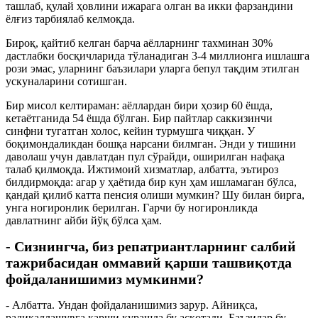
ташлаб, қулай ҳовлини ижарага олган ва икки фарзандини
ёлғиз тарбиялаб келмоқда.
Бироқ, қайтиб келган барча аёлларнинг тахминан 30%
дастлабки босқичларида тўланадиган 3-4 миллионга ишлашга
рози эмас, уларнинг баъзилари уларга бепул тақдим этилган
ускуналарини сотишган.
Бир мисол келтираман: аёллардан бири ҳозир 60 ёшда,
кетаётганида 54 ёшда бўлган. Бир пайтлар саккизинчи
синфни тугатган холос, кейин турмушга чиққан. У
боқимондаликдан бошқа нарсани билмган. Энди у тишини
даволаш учун давлатдан пул сўрайди, оширилган нафақа
талаб қилмоқда. Ижтимоий хизматлар, албатта, эътироз
билдирмоқда: агар у ҳаётида бир кун ҳам ишламаган бўлса,
қандай қилиб катта пенсия олиши мумкин? Шу билан бирга,
унга ногиронлик берилган. Гарчи бу ногиронликда
давлатнинг айби йўқ бўлса ҳам.
- Сизнингча, биз репатриантларнинг салбий
тажрибасидан оммавий қарши ташвиқотда
фойдаланишимиз мумкинми?
- Албатта. Ундан фойдаланишимиз зарур. Айниқса,
радикаллашувга қарши курашда бу асқотади. Баъзилар бу