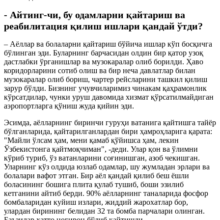
- Айтинг-чи, бу одамларни қайтариш ва
реабилитация қилиш ишлари қандай ўтди?
– Аёллар ва болаларни қайтариш бўйича ишлар кўп босқичга
бўлинган эди. Буларнинг барчасидан олдин бир қатор узоқ
дастлабки ўрганишлар ва музокаралар олиб борилди. Ҳаво
коридорларини сотиб олиш ва бир неча давлатлар билан
музокаралар олиб бориш, чартер рейсларини ташкил қилиш
зарур бўлди. Бизнинг учувчиларимиз чинакам қаҳрамонлик
кўрсатдилар, чунки уруш давомида хизмат қўрсатилмайдиган
аэропортларга қўниш жуда қийин эди.
Эсимда, аёлларнинг биринчи гуруҳи ватанига қайтишга тайёр
бўлганларида, қайтарилганлардан бири ҳамроҳларига қарата:
"Майли ўлсам ҳам, мени қамаб қўйишса ҳам, лекин
Ўзбекистонга қайтмоқчиман", -деди. Улар қон ва ўлимни
кўриб туриб, ўз ватанларини соғинишган, азоб чекишган.
Уларнинг кўз олдида юзлаб одамлар, шу жумладан эрлари ва
болалари вафот этган. Бир аёл қандай қилиб беш ёшли
боласининг бошига плита қулаб тушиб, боши эзилиб
кетганини айтиб берди. 90% аёлларнинг таналарида фосфор
бомбаларидан куйиш излари, жиддий жарохатлар бор,
улардан бирининг белидан 32 та бомба парчалари олинган.
Баъзилар ҳатто ногирон бўлиб қайтишди.