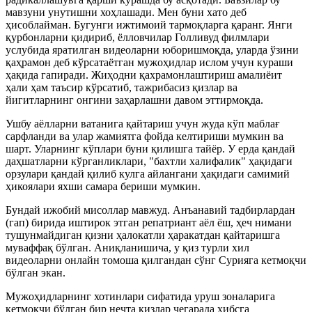
мавзуни унутишни хоҳлашади. Мен буни хато деб
ҳисоблайман. Бугунги ижтимоий тармоқларга қаранг. Янги
қурбонларни қидириб, ёлловчилар Голливуд филмлари
услубида яратилган видеоларни юборишмоқда, уларда ўзини
қаҳрамон деб кўрсатаётган мужоҳидлар ислом учун кураши
ҳақида гапиради. Жиҳодни қахрамонлаштириш амалиёит
ҳали ҳам таъсир кўрсатиб, тажрибасиз қизлар ва
йигитларнинг онгини заҳарлашни давом эттирмоқда.
Ушбу аёлларни ватанига қайтариш учун жуда кўп маблағ
сарфланди ва улар жамиятга фойда келтириши мумкин ва
шарт. Уларнинг кўплари буни қилишга тайёр. У ерда қандай
даҳшатларни кўрганликлари, "бахтли халифалик" ҳақидаги
орзулари қандай қилиб кулга айлангани ҳақидаги самимий
ҳикоялари яхши самара бериши мумкин.
Бундай ижобий мисоллар мавжуд. Анъанавий тадбирлардан
(гап) бирида иштирок этган репатриант аёл ёш, ҳеч нимани
тушунмайдиган қизни ҳалокатли ҳаракатдан қайтаришга
муваффақ бўлган. Аниқланишича, у қиз турли хил
видеоларни онлайн томоша қилгандан сўнг Сурияга кетмоқчи
бўлган экан.
Мужоҳидларнинг хотинлари сифатида уруш зоналарига
кетмоқчи бўлган бир нечта қизлар чегарада ҳибсга