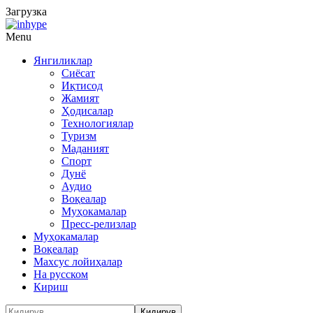
Загрузка
Menu
Янгиликлар
Сиёсат
Иқтисод
Жамият
Ҳодисалар
Технологиялар
Туризм
Маданият
Спорт
Дунё
Аудио
Воқеалар
Муҳокамалар
Пресс-релизлар
Муҳокамалар
Воқеалар
Махсус лойиҳалар
На русском
Кириш