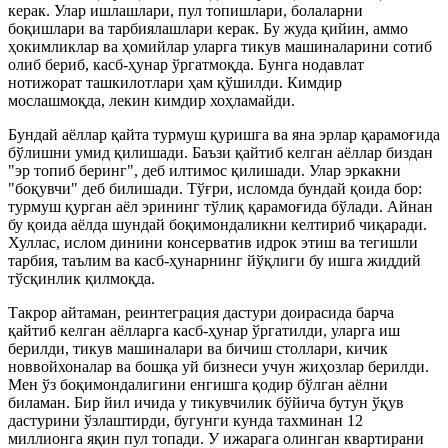
керак. Улар ишлашлари, пул топишлари, болаларни
боқишлари ва тарбиялашлари керак. Бу жуда қийин, аммо
ҳокимликлар ва ҳомийлар уларга тикув машиналарини сотиб
олиб бериб, касб-ҳунар ўргатмоқда. Бунга нодавлат
нотижорат ташкилотлари ҳам қўшилди. Кимдир
мослашмоқда, лекин кимдир хоҳламайди.
Бундай аёллар қайта турмуш қуришга ва яна эрлар қарамоғида
бўлишни умид қилишади. Баъзи қайтиб келган аёллар биздан
"эр топиб беринг", деб илтимос қилишади. Улар эркакни
"боқувчи" деб билишади. Тўғри, исломда бундай қоида бор:
турмуш қурган аёл эрининг тўлиқ қарамоғида бўлади. Айнан
бу қоида аёлда шундай боқимондаликни келтириб чиқаради.
Хуллас, ислом динини консерватив идрок этиш ва тегишли
тарбия, таълим ва касб-ҳунарнинг йўқлиги бу ишга жиддий
тўсқинлик қилмоқда.
Такрор айтаман, реинтеграция дастури доирасида барча
қайтиб келган аёлларга касб-ҳунар ўргатилди, уларга иш
берилди, тикув машиналари ва бичиш столлари, кичик
новвойхоналар ва бошқа уй бизнеси учун жиҳозлар берилди.
Мен ўз боқимондалигини енгишга қодир бўлган аёлни
биламан. Бир йил ичида у тикувчилик бўйича бутун ўқув
дастурини ўзлаштирди, бугунги кунда тахминан 12
миллионга яқин пул топади. У ижарага олинган квартирани