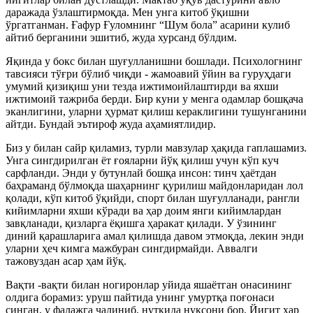
даражада ўзлаштирмоқда. Мен унга китоб ўқишни
ўргатганман. Ғафур Ғуломнинг “Шум бола” асарини кулиб
айтиб берганини эшитиб, жуда хурсанд бўлдим.
Яқинда у бокс билан шуғулланишни бошлади. Психологнинг
тавсияси тўғри бўлиб чиқди - жамоавий ўйин ва гуруҳдаги
умумий қизиқиш уни тезда ижтимоийлаштирди ва яхши
ижтимоий тажриба берди. Бир куни у менга одамлар бошқача
эканлигини, уларни ҳурмат қилиш кераклигини тушунганини
айтди. Бундай эътироф жуда аҳамиятлидир.
Биз у билан сайр қиламиз, турли мавзулар ҳақида гаплашамиз.
Унга сингдирилган ёт ғояларни йўқ қилиш учун кўп куч
сарфланди. Энди у бутунлай бошқа инсон: тинч ҳаётдан
баҳраманд бўлмоқда шаҳарнинг қурилиш майдонларидан лол
қолади, кўп китоб ўқийди, спорт билан шуғулланади, рангли
кийимларни яхши кўради ва ҳар доим янги кийимлардан
завқланади, қизларга ёқишга ҳаракат қилади. У ўзининг
диний қарашларига амал қилишда давом этмоқда, лекин энди
уларни ҳеч кимга мажбуран сингдирмайди. Аввалги
тажовуздан асар ҳам йўқ.
Вақти -вақти билан ногиронлар уйида яшаётган онасининг
олдига борамиз: уруш пайтида унинг умуртқа поғонаси
синган, у фалажга чалиниб, нутқида нуқсони бор. Йигит ҳар