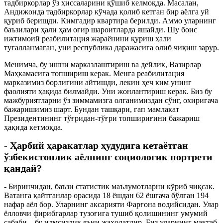
тадбиркорлар ўз ҳиссаларини қўшиб келмоқда. Масалан,
Андижонда тадбиркорлар кўчада қолиб кетган бир аёлга уй
қуриб беришди. Кимгадир квартира берилди. Аммо уларнинг
баъзилари ҳали ҳам оғир шароитларда яшайди. Шу боис
ижтимоий реабилитация жараёнини қуриш ҳали
тугалланмаган, уни республика даражасига олиб чиқиш зарур.
Менимча, бу ишни марказлаштириш ва дейлик, Вазирлар
Маҳкамасига топшириш керак. Менга реабилитация
марказимиз борлигини айтишди, лекин ҳеч ким унинг
фаолияти ҳақида билмайди. Уни жонлантириш керак. Биз бу
мажбуриятларни ўз зиммамизга олганимиздан сўнг, охиригача
бажаришимиз шарт. Бундан ташқари, гап мамлакат
Президентининг тўғридан-тўғри топшириғини бажариш
ҳақида кетмоқда.
- Ҳарбий ҳаракатлар ҳудудига кетаётган
ўзбекистонлик аёлнинг социологик портрети
қандай?
- Биринчидан, баъзи статистик маълумотларни кўриб чиқсак.
Ватанга қайтганлар орасида 18 ёшдан 62 ёшгача бўлган 194
нафар аёл бор. Уларнинг аксарияти Фарғона водийсидан. Улар
ёлловчи фирибгарлар тузоғига тушиб қолишининг умумий
сабаби – бу илмсизлик яъни жаҳолатдир. Биз уларнинг мактаб