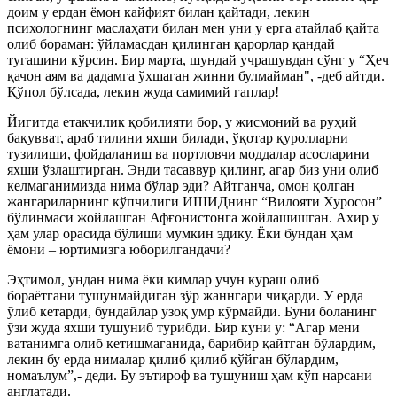
доим у ердан ёмон кайфият билан қайтади, лекин
психологнинг маслаҳати билан мен уни у ерга атайлаб қайта
олиб бораман: ўйламасдан қилинган қарорлар қандай
тугашини кўрсин. Бир марта, шундай учрашувдан сўнг у “Ҳеч
қачон аям ва дадамга ўхшаган жинни булмайман", -деб айтди.
Қўпол бўлсада, лекин жуда самимий гаплар!
Йигитда етакчилик қобилияти бор, у жисмоний ва руҳий
бақувват, араб тилини яхши билади, ўқотар қуролларни
тузилиши, фойдаланиш ва портловчи моддалар асосларини
яхши ўзлаштирган. Энди тасаввур қилинг, агар биз уни олиб
келмаганимизда нима бўлар эди? Айтганча, омон қолган
жангариларнинг кўпчилиги ИШИДнинг “Вилояти Хуросон”
бўлинмаси жойлашган Афғонистонга жойлашишган. Ахир у
ҳам улар орасида бўлиши мумкин эдику. Ёки бундан ҳам
ёмони – юртимизга юборилгандачи?
Эҳтимол, ундан нима ёки кимлар учун кураш олиб
бораётгани тушунмайдиган зўр жаннгари чиқарди. У ерда
ўлиб кетарди, бундайлар узоқ умр кўрмайди. Буни боланинг
ўзи жуда яхши тушуниб турибди. Бир куни у: “Агар мени
ватанимга олиб кетишмаганида, барибир қайтган бўлардим,
лекин бу ерда нималар қилиб қилиб қўйган бўлардим,
номаълум”,- деди. Бу эътироф ва тушуниш ҳам кўп нарсани
англатади.