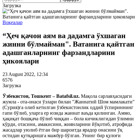
Загрузка
Воқеалар
“Ҳеч қачон аям ва дадамга ўхшаган
жинни бўлмайман". Ватанига қайтган
адашганларнинг фарзандларини
ҳикоялари
23 August 2022, 12:34
6576
Загрузка
Ўзбекистон, Тошкент – Batafsil.uz.
Мақола сарлавҳасидаги
жумла - ота-онаси ўзлари билан "Жаннатий Шом мамлакати"
(Сурия)га олиб кетилган ўзбекистонлик оддий ўспириннинг
гапи бўлиб, уларга ер юзида жаннат ваъда қилинган. Аммо,
ҳақиқат бошқача бўлиб чиққан – бола кичиклигидан ўлимни
кўрди, отасини, амакисини, жиянларини йўқотиб, атрофида
жасадлар уюлиб ётган бир шароитда ярадор онасини ўқ
остидан қутқаришга мажбур бўлган. Унинг бир қулоғи