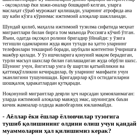
- оқсоқоллар ёки хожи-оналар бошқариб келган, уларга
маслаҳат сўраб мурожаат қилишади, уларнинг атрофида ана
шу каби кўзга кўринмас ижтимоий алоқалар шаклланади.
Шундай қилиб, маҳалла ижтимоий тузилма сифатида меҳнат
мигрантлари билан бирга том маънода Россияга кўчиб ўтган.
Яъни, одатда оқсоқол ролини бригадир ўйнайди: у ўзига
тегишли одамларини жуда яқин тутади ва ҳатто уларнинг
телефонлари текшириб боради, шубҳали контентни ўчиришга
мажбур қилади. У ўз ишчиларига қонуний мақом берадиган,
турли масъул шахслар билан гаплашадиган жуда обрўли шахс.
Шунинг учун, йигитлар унга бу шартли қатъийликни ва
қаттиққўлликни кечирадилар, бу уларнинг манфаати учун
эканлигини тушунишади. Бригадирлар қўл остидагиларни
шошқалоқ ҳаракатлардан қутқаради.
Ноқонуний мигрантлар деярли ҳеч нарсадан ҳимояланмаган:
уларда ижтимоий алоқалар мавжуд эмас, шунингдек баъзи
кичик жамоалар олдида жавобгарлик юкланмайди.
- Аёллар ёки ёшлар ёлловчилар тузоғига
тушиб қолишининг олдини олиш учун қандай
муаммоларни ҳал қилишимиз керак?