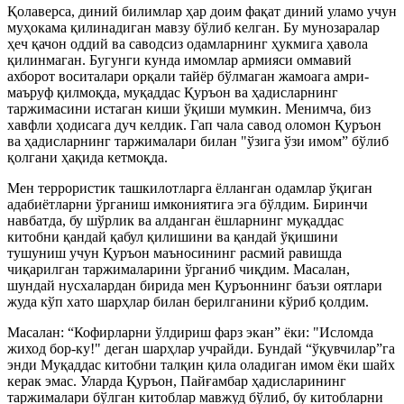
Қолаверса, диний билимлар ҳар доим фақат диний уламо учун
муҳокама қилинадиган мавзу бўлиб келган. Бу мунозаралар
ҳеч қачон оддий ва саводсиз одамларнинг ҳукмига ҳавола
қилинмаган. Бугунги кунда имомлар армияси оммавий
ахборот воситалари орқали тайёр бўлмаган жамоага амри-
маъруф қилмоқда, муқаддас Қуръон ва ҳадисларнинг
таржимасини истаган киши ўқиши мумкин. Менимча, биз
хавфли ҳодисага дуч келдик. Гап чала савод оломон Қуръон
ва ҳадисларнинг таржималари билан "ўзига ўзи имом” бўлиб
қолгани ҳақида кетмоқда.
Мен террористик ташкилотларга ёлланган одамлар ўқиган
адабиётларни ўрганиш имкониятига эга бўлдим. Биринчи
навбатда, бу шўрлик ва алданган ёшларнинг муқаддас
китобни қандай қабул қилишини ва қандай ўқишини
тушуниш учун Қуръон маъносининг расмий равишда
чиқарилган таржималарини ўрганиб чиқдим. Масалан,
шундай нусхалардан бирида мен Қуръоннинг баъзи оятлари
жуда кўп хато шарҳлар билан берилганини кўриб қолдим.
Масалан: “Кофирларни ўлдириш фарз экан” ёки: "Исломда
жиход бор-ку!" деган шарҳлар учрайди. Бундай “ўқувчилар”га
энди Муқаддас китобни талқин қила оладиган имом ёки шайх
керак эмас. Уларда Қуръон, Пайғамбар ҳадисларининг
таржималари бўлган китоблар мавжуд бўлиб, бу китобларни