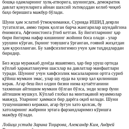
бошқа одамларнинг хулқ-атворига, шунингдек, демократик
давлат қонунларига айнан шахсий эътиқоддан келиб чиқиб
баҳо беришига мажбур бўлади.
Шуни ҳам эслатиб ўтмоқчиманки, Сурияда ИШИД деярли
тугатилган, аммо тирик қолган барча жангарилар шундайгина
ёнимизга, Афғонистонга ўтиб кетган. Бу йигитларнинг ҳар
бири йигирма нафар кишининг жойини боса олади - улар
урушни кўрган, ўқнинг товушига ўрганган, ғоявий жиҳатдан
ҳам қуролланган. Бу хавфсизлигимиз учун ҳам таҳдидлардан
биридир.
Биз жуда мураккаб дунёда яшаяпмиз, ҳар бир уруш ортида
кўплаб ҳаракатланувчи шасхлар ва давлатлар манфаатлари
туради. Шунинг учун хавфсизлик масалаларини ортга суриб
қўйиш мумкин эмас, улар шу ерда ва ҳозир ҳал қилиниши
керак. Агар беш йил олдин бизни нима кутаётганини
тахминан айтишим мумкин бўлган бўлса, энди хозир буни
айтишим мушкул. Кўплаб глобал ва минтақавий муаммолар
мавжуд. Уларнинг ҳаммаси бир дарёга оқиб келади. Шуни
тушунишимиз керакки, агар бугун хато қилсак, бу
хатоларнинг жабрини эртага фарзандларимиз кўришга
мажбур бўлади.
Лойиҳа устида Зарина Тоҳирова, Александр Ким, Андрей