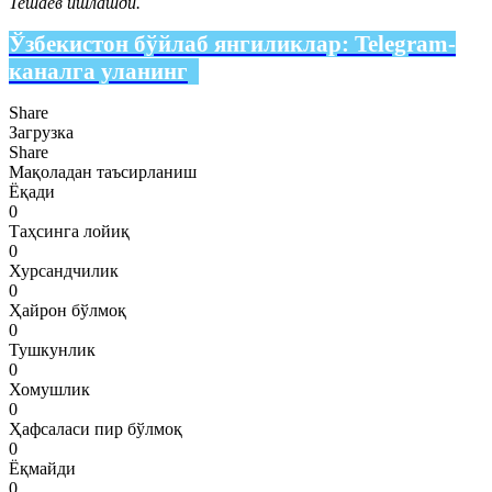
Тешаев ишлашди.
Ўзбекистон бўйлаб янгиликлар:
Telegram-
каналга уланинг
Share
Загрузка
Share
Мақоладан таъсирланиш
Ёқади
0
Таҳсинга лойиқ
0
Хурсандчилик
0
Ҳайрон бўлмоқ
0
Тушкунлик
0
Хомушлик
0
Ҳафсаласи пир бўлмоқ
0
Ёқмайди
0