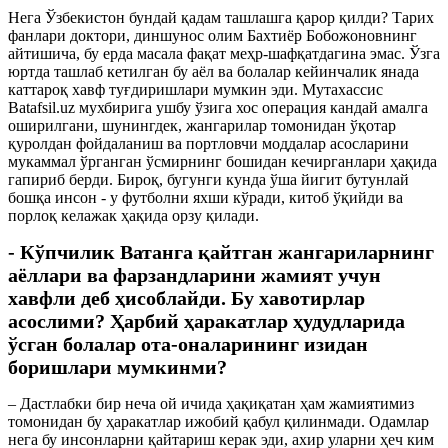
Нега Ўзбекистон бундай қадам ташлашга қарор қилди? Тарих
фанлари доктори, диншунос олим Бахтиёр Бобожоновнинг
айтишича, бу ерда масала фақат меҳр-шафқатдагина эмас. Ўзга
юртда ташлаб кетилган бу аёл ва болалар кейинчалик янада
каттароқ хавф туғдиришлари мумкин эди. Мутахассис
Batafsil.uz мухбирига ушбу ўзига хос операция кандай амалга
оширилгани, шунингдек, жангарилар томонидан ўқотар
қуролдан фойдаланиш ва портловчи моддалар асосларини
мукаммал ўрганган ўсмирнинг бошидан кечирганлари ҳақида
гапириб берди. Бироқ, бугунги кунда ўша йигит бутунлай
бошқа инсон - у футболни яхши кўради, китоб ўқийди ва
порлоқ келажак ҳақида орзу қилади.
- Кўпчилик Ватанга қайтган жангариларнинг
аёллари ва фарзандларини жамият учун
хавфли деб ҳисоблайди. Бу хавотирлар
асослими? Ҳарбий ҳаракатлар ҳудудларида
ўсган болалар ота-оналарининг изидан
боришлари мумкинми?
– Дастлабки бир неча ой ичида ҳақиқатан ҳам жамиятимиз
томонидан бу ҳаракатлар ижобий қабул қилинмади. Одамлар
нега бу инсонларни қайтариш керак эди, ахир уларни ҳеч ким