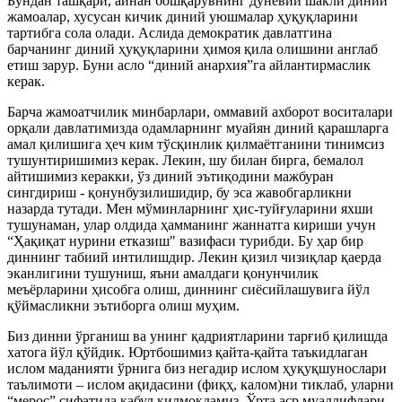
Бундан ташқари, айнан бошқарувнинг дунёвий шакли диний
жамоалар, хусусан кичик диний уюшмалар ҳуқуқларини
тартибга сола олади. Аслида демократик давлатгина
барчанинг диний ҳуқуқларини ҳимоя қила олишини англаб
етиш зарур. Буни асло “диний анархия”га айлантирмаслик
керак.
Барча жамоатчилик минбарлари, оммавий ахборот воситалари
орқали давлатимизда одамларнинг муайян диний қарашларга
амал қилишига ҳеч ким тўсқинлик қилмаётганини тинимсиз
тушунтиришимиз керак. Лекин, шу билан бирга, бемалол
айтишимиз керакки, ўз диний эътиқодини мажбуран
сингдириш - қонунбузилишидир, бу эса жавобгарликни
назарда тутади. Мен мўминларнинг ҳис-туйғуларини яхши
тушунаман, улар олдида ҳамманинг жаннатга кириши учун
“Ҳақиқат нурини етказиш" вазифаси турибди. Бу ҳар бир
диннинг табиий интилишдир. Лекин қизил чизиқлар қаерда
эканлигини тушуниш, яъни амалдаги қонунчилик
меъёрларини ҳисобга олиш, диннинг сиёсийлашувига йўл
қўймасликни эътиборга олиш муҳим.
Биз динни ўрганиш ва унинг қадриятларини тарғиб қилишда
хатога йўл қўйдик. Юртбошимиз қайта-қайта таъкидлаган
ислом маданияти ўрнига биз негадир ислом ҳуқуқшунослари
таълимоти – ислом ақидасини (фиқҳ, калом)ни тиклаб, уларни
“мерос” сифатида қабул қилмоқдамиз. Ўрта аср муаллифлари,