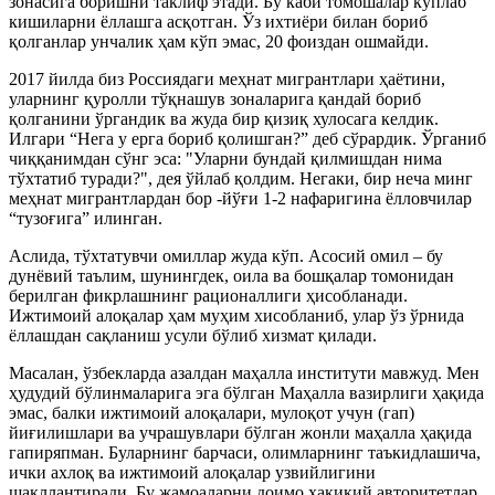
зонасига боришни таклиф этади. Бу каби томошалар кўплаб
кишиларни ёллашга асқотган. Ўз ихтиёри билан бориб
қолганлар унчалик ҳам кўп эмас, 20 фоиздан ошмайди.
2017 йилда биз Россиядаги меҳнат мигрантлари ҳаётини,
уларнинг қуролли тўқнашув зоналарига қандай бориб
қолганини ўргандик ва жуда бир қизиқ хулосага келдик.
Илгари “Нега у ерга бориб қолишган?” деб сўрардик. Ўрганиб
чиққанимдан сўнг эса: "Уларни бундай қилмишдан нима
тўхтатиб туради?", дея ўйлаб қолдим. Негаки, бир неча минг
меҳнат мигрантлардан бор -йўғи 1-2 нафаригина ёлловчилар
“тузоғига” илинган.
Аслида, тўхтатувчи омиллар жуда кўп. Асосий омил – бу
дунёвий таълим, шунингдек, оила ва бошқалар томонидан
берилган фикрлашнинг рационаллиги ҳисобланади.
Ижтимоий алоқалар ҳам муҳим хисобланиб, улар ўз ўрнида
ёллашдан сақланиш усули бўлиб хизмат қилади.
Масалан, ўзбекларда азалдан маҳалла институти мавжуд. Мен
ҳудудий бўлинмаларига эга бўлган Маҳалла вазирлиги ҳақида
эмас, балки ижтимоий алоқалари, мулоқот учун (гап)
йиғилишлари ва учрашувлари бўлган жонли маҳалла ҳақида
гапиряпман. Буларнинг барчаси, олимларнинг таъкидлашича,
ички ахлоқ ва ижтимоий алоқалар узвийлигини
шакллантиради. Бу жамоаларни доимо ҳақиқий авторитетлар