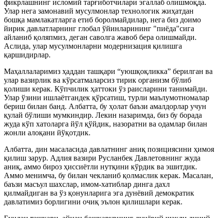
фикрлашнинг исломий тарғиботчилари эгаллаб олишмоқда.
Улар нега замонавий мусулмонлар технологик жиҳатдан
бошқа мамлакатларга етиб боролмайдилар, нега биз доимо
йирик давлатларнинг глобал ўйинларининг "пиёда"сига
айланиб қоляпмиз, деган саволга жавоб бера олишмайди.
Аслида, улар мусулмонларни модернизация қилишга
қаршидирлар.
Маҳаллаларимиз ҳаддан ташқари “уюшқоқликка” берилган ва
улар вазирлик ва кўрсатмаларсиз тирик организм бўлиб
қолиши керак. Кўпчилик ҳаттоки ўз раисларини танимайди.
Улар ўзини ишлаётгандек қўрсатиш, турли маълумотномалар
бериш билан банд. Албатта, бу ҳолат баъзи амалдорлар учун
қулай бўлиши мумкиндир. Лекин назаримда, биз бу борада
жуда кўп хатоларга йўл қўйдик, назоратни ва одамлар билан
жонли алоқани йўқотдик.
Албатта, дин масаласида давлатнинг аниқ позициясини ҳимоя
қилиш зарур. Адлия вазири Русланбек Давлетовнинг жуда
аниқ, аммо бироз ҳиссиётли нутқини кўрдик ва эшитдик.
Аммо менимча, бу билан чекланиб қолмаслик керак. Масалан,
баъзи масъул шахслар, имом-хатиблар динга дахл
қилмайдиган ва ўз қонунларига эга дунёвий демократик
давлатимиз борлигини очиқ эълон қилишлари керак.