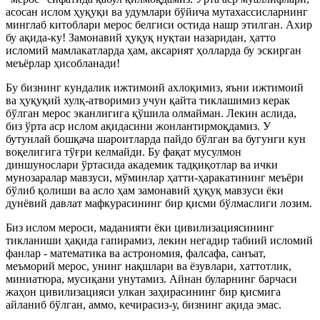
асосан ислом ҳуқуқи ва удумлари бўйича мутахассисларнинг
минглаб китоблари мерос белгиси остида нашр этилган. Ахир
бу ақида-ку! Замонавий ҳуқуқ нуқтаи назаридан, ҳатто
исломий мамлакатларда ҳам, аксарият ҳолларда бу эскирган
меъёрлар ҳисобланади!
Бу бизнинг кундалик ижтимоий ахлоқимиз, яъни ижтимоий
ва ҳуқуқий хулқ-атворимиз учун қайта тиклашимиз керак
бўлган мерос эканлигига қўшила олмайман. Лекин аслида,
биз ўрта аср ислом ақидасини жонлантирмоқдамиз. У
бутунлай бошқача шароитларда пайдо бўлган ва бугунги кун
воқелигига тўғри келмайди. Бу фақат мусулмон
диншунослари ўртасида академик тадқиқотлар ва ички
мунозаралар мавзуси, мўминлар ҳатти-ҳаракатининг меъёри
бўлиб қолиши ва асло ҳам замонавий ҳуқуқ мавзуси ёки
дунёвий давлат мафкурасининг бир қисми бўлмаслиги лозим.
Биз ислом мероси, маданияти ёки цивилизациясининг
тикланиши ҳақида гапирамиз, лекин негадир табиий исломий
фанлар - математика ва астрономия, фалсафа, санъат,
меъморий мерос, унинг нақшлари ва ёзувлари, хаттотлик,
миниатюра, мусиқани унутамиз. Айнан буларнинг барчаси
жаҳон цивилизацияси улкан заҳирасининг бир қисмига
айланиб бўлган, аммо, кечирасиз-у, бизнинг ақида эмас.