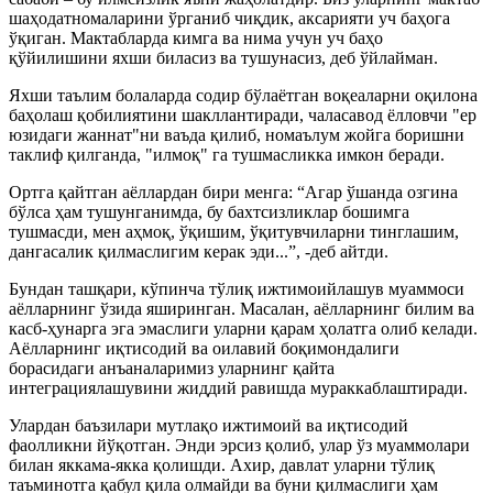
шаҳодатномаларини ўрганиб чиқдик, аксарияти уч баҳога
ўқиган. Мактабларда кимга ва нима учун уч баҳо
қўйилишини яхши биласиз ва тушунасиз, деб ўйлайман.
Яхши таълим болаларда содир бўлаётган воқеаларни оқилона
баҳолаш қобилиятини шакллантиради, чаласавод ёлловчи "ер
юзидаги жаннат"ни ваъда қилиб, номаълум жойга боришни
таклиф қилганда, "илмоқ" га тушмасликка имкон беради.
Ортга қайтган аёллардан бири менга: “Агар ўшанда озгина
бўлса ҳам тушунганимда, бу бахтсизликлар бошимга
тушмасди, мен аҳмоқ, ўқишим, ўқитувчиларни тинглашим,
дангасалик қилмаслигим керак эди...”, -деб айтди.
Бундан ташқари, кўпинча тўлиқ ижтимоийлашув муаммоси
аёлларнинг ўзида яширинган. Масалан, аёлларнинг билим ва
касб-ҳунарга эга эмаслиги уларни қарам ҳолатга олиб келади.
Аёлларнинг иқтисодий ва оилавий боқимондалиги
борасидаги анъаналаримиз уларнинг қайта
интеграциялашувини жиддий равишда мураккаблаштиради.
Улардан баъзилари мутлақо ижтимоий ва иқтисодий
фаолликни йўқотган. Энди эрсиз қолиб, улар ўз муаммолари
билан яккама-якка қолишди. Ахир, давлат уларни тўлиқ
таъминотга қабул қила олмайди ва буни қилмаслиги ҳам