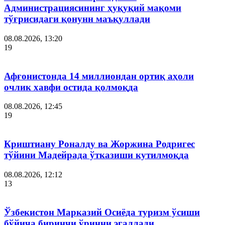
Администрациясининг ҳуқуқий мақоми
тўғрисидаги қонунн маъқуллади
08.08.2026, 13:20
19
Афғонистонда 14 миллиондан ортиқ аҳоли
очлик хавфи остида қолмоқда
08.08.2026, 12:45
19
Криштиану Роналду ва Жоржина Родригес
тўйини Мадейрада ўтказиши кутилмоқда
08.08.2026, 12:12
13
Ўзбекистон Марказий Осиёда туризм ўсиши
бўйича биринчи ўринни эгаллади