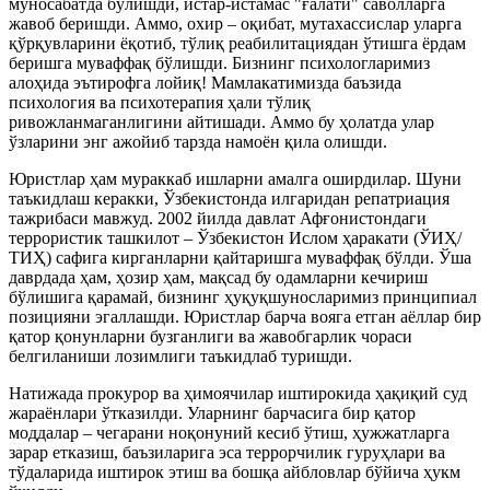
муносабатда бўлишди, истар-истамас "ғалати" саволларга
жавоб беришди. Аммо, охир – оқибат, мутахассислар уларга
қўрқувларини ёқотиб, тўлиқ реабилитациядан ўтишга ёрдам
беришга муваффақ бўлишди. Бизнинг психологларимиз
алоҳида эътирофга лойиқ! Мамлакатимизда баъзида
психология ва психотерапия ҳали тўлиқ
ривожланмаганлигини айтишади. Аммо бу ҳолатда улар
ўзларини энг ажойиб тарзда намоён қила олишди.
Юристлар ҳам мураккаб ишларни амалга оширдилар. Шуни
таъкидлаш керакки, Ўзбекистонда илгаридан репатриация
тажрибаси мавжуд. 2002 йилда давлат Афғонистондаги
террористик ташкилот – Ўзбекистон Ислом ҳаракати (ЎИҲ/
ТИҲ) сафига кирганларни қайтаришга муваффақ бўлди. Ўша
даврдада ҳам, ҳозир ҳам, мақсад бу одамларни кечириш
бўлишига қарамай, бизнинг ҳуқуқшуносларимиз принципиал
позицияни эгаллашди. Юристлар барча вояга етган аёллар бир
қатор қонунларни бузганлиги ва жавобгарлик чораси
белгиланиши лозимлиги таъкидлаб туришди.
Натижада прокурор ва ҳимоячилар иштирокида ҳақиқий суд
жараёнлари ўтказилди. Уларнинг барчасига бир қатор
моддалар – чегарани ноқонуний кесиб ўтиш, ҳужжатларга
зарар етказиш, баъзиларига эса террорчилик гуруҳлари ва
тўдаларида иштирок этиш ва бошқа айбловлар бўйича ҳукм