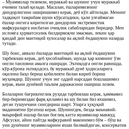
– Муаммолар тизимли, мураккаб ва шунинг учун мураккаб
ечимни талаб қилади. Масалан, ёшларимизнинг
диндорлигини оширишимиз керак, деб кўп айтилади. Менинг
тадқиқот тажрибам шуни кўрсатадики, ҳали улғаймаган
ёшлар онгига киритилган диндорлик экстремистик
мафкураларга нисбатан очиқлик сабабларидан биридир. Мен
исломга ҳурматсизлик билдирмоқчи эмасман, лекин ҳар
қандай дин мантиқий хулосалар ва ақлий ёндашувни назарда
тутади.
Шу боис, аввало ёшларда мантиқий ва ақлий ёндашувни
тарбиялаш керак, деб ҳисоблайман, шунда ҳар кимнинг ўзи
онгли танловни амалга оширади. Эътиқодга онгли равишда,
кўр-кўрона эътиқодсиз, бу мураккаб дунё ҳодисаларига
оқилона баҳо бериш қобилияти билан кириб бориш
муҳимдир. Шунинг учун энг оддий нарсадан бошлашимиз
керак, яъни дунёвий таълим даражасини ошириш лозим.
Болаларни бағрикенглик руҳида тарбиялаш керак, ҳаммамиз
бир-биримиздан фарқ қиламиз ва шу билан биз яхшимиз,
деган тушунчани сингдириш шарт. Уларга ҳуқуқий
маданиятни ўргатиш керак. Шунингдек, бизда маънавий-
маърифий ишлар билан боғлиқ катта муаммолар мавжуд.
Афсуски, айни пайтда мафкуравий маконимиз бўм – бўш ва
уни дунёнинг муаммоларини яхши билмайдиган, консерватив