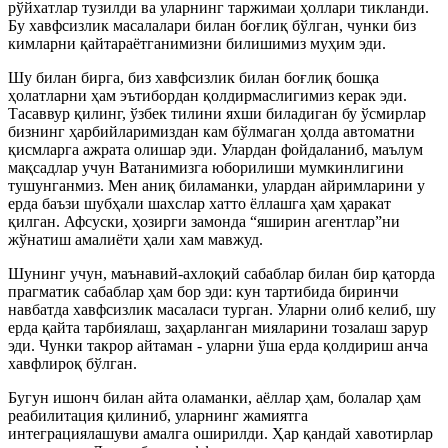
рўйхатлар тузилди ва уларнинг таржимаи ҳоллари тикланди.
Бу хавфсизлик масалалари билан боғлиқ бўлган, чунки биз
кимларни қайтараётганимизни билишимиз муҳим эди.
Шу билан бирга, биз хавфсизлик билан боғлиқ бошқа
ҳолатларни ҳам эътибордан қолдирмаслигимиз керак эди.
Тасаввур қилинг, ўзбек тилини яхши биладиган бу ўсмирлар
бизнинг ҳарбийларимиздан кам бўлмаган ҳолда автоматни
қисмларга ажрата олишар эди. Улардан фойдаланиб, маълум
мақсадлар учун Ватанимизга юборилиши мумкинлигини
тушунганмиз. Мен аниқ биламанки, улардан айримларини у
ерда баъзи шубҳали шахслар хатто ёллашга ҳам ҳаракат
қилган. Афсуски, ҳозирги замонда “яширин агентлар”ни
жўнатиш амалиёти ҳали хам мавжуд.
Шунинг учун, маънавий-ахлоқий сабаблар билан бир қаторда
прагматик сабаблар ҳам бор эди: кун тартибида биринчи
навбатда хавфсизлик масаласи турган. Уларни олиб келиб, шу
ерда қайта тарбиялаш, заҳарланган мияларини тозалаш зарур
эди. Чунки такрор айтаман - уларни ўша ерда қолдириш анча
хавфлироқ бўлган.
Бугун ишонч билан айта оламанки, аёллар ҳам, болалар ҳам
реабилитация қилиниб, уларнинг жамиятга
интеграциялашуви амалга оширилди. Ҳар қандай хавотирлар