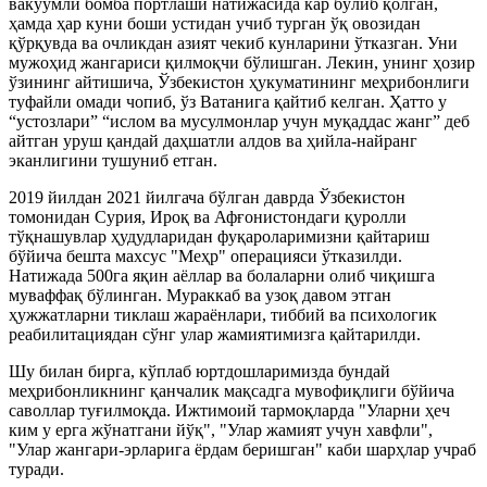
вакуумли бомба портлаши натижасида кар бўлиб қолган,
ҳамда ҳар куни боши устидан учиб турган ўқ овозидан
қўрқувда ва очликдан азият чекиб кунларини ўтказган. Уни
мужоҳид жангариси қилмоқчи бўлишган. Лекин, унинг ҳозир
ўзининг айтишича, Ўзбекистон ҳукуматининг меҳрибонлиги
туфайли омади чопиб, ўз Ватанига қайтиб келган. Ҳатто у
“устозлари” “ислом ва мусулмонлар учун муқаддас жанг” деб
айтган уруш қандай даҳшатли алдов ва ҳийла-найранг
эканлигини тушуниб етган.
2019 йилдан 2021 йилгача бўлган даврда Ўзбекистон
томонидан Сурия, Ироқ ва Афғонистондаги қуролли
тўқнашувлар ҳудудларидан фуқароларимизни қайтариш
бўйича бешта махсус "Меҳр" операцияси ўтказилди.
Натижада 500га яқин аёллар ва болаларни олиб чиқишга
муваффақ бўлинган. Мураккаб ва узоқ давом этган
ҳужжатларни тиклаш жараёнлари, тиббий ва психологик
реабилитациядан сўнг улар жамиятимизга қайтарилди.
Шу билан бирга, кўплаб юртдошларимизда бундай
меҳрибонликнинг қанчалик мақсадга мувофиқлиги бўйича
саволлар туғилмоқда. Ижтимоий тармоқларда "Уларни ҳеч
ким у ерга жўнатгани йўқ", "Улар жамият учун хавфли",
"Улар жангари-эрларига ёрдам беришган" каби шарҳлар учраб
туради.