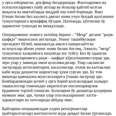
у ерга юбормаган, дея фикр билдиришди. Фаолларимиз ва
психологларимиз ушбу аёллар ва болалар қайтиб келган
маҳалла ва мактабларда жиддий иш олиб боришди. Вақт
ўтиши билан биз аҳолига давлат нима учун бундай қилганини
тушунтиришга муваффақ бўлдик. Натижада, кўпчилик бу
ҳаракатни тушунди ва маъқуллади.
Операциянинг номига эътибор беринг - "Меҳр" дегани "раҳм-
шафқат" маъносини англатади. Унинг ташаббускори
президент бўлиб, мамлакатда амалга оширилаётган
ислоҳотлар айнан унинг номи билан боғлиқ. Аввало, "меҳр"
тушунчаси халқимизга ниҳоятда хос туйғу. Биз бу адашган
ватандошларимизга раҳм – шафқат кўрсатишимиз керак эди,
зеро улар у заминда омон қололмасдилар. Улар сақланган
лагерларда антисанитария, касалликлар, очлик ва калтаклаш
каби жуда даҳшатли шароитлар ҳукм сурган эди. Бу том
маънода қамоқхона муассасаларига ўхшаш лагерлар эди.
Бомбардимондан қочиб у ерга бориб қолганлардан халқаро
ташкилотлар томонидан ажратилган инсонпарварлик
ёрдамини тортиб олишган. Болаларни бу даҳшатда қолдириш
мумкин эмас эди, чунки улар ота-оналарининг хатти-
ҳаракатлари ва хатоларида айбдор эмас.
Қайтариш операциясидан олдин репатриантлар
(қайтарилганлар) контингенти жуда диққат билан ўрганилди,