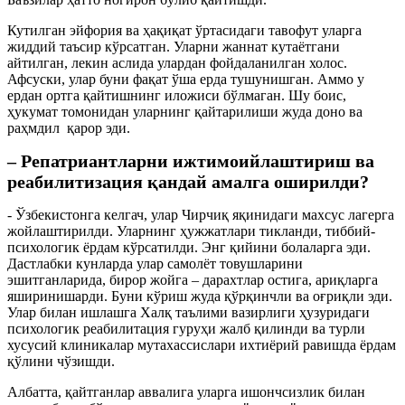
Кутилган эйфория ва ҳақиқат ўртасидаги тавофут уларга
жиддий таъсир кўрсатган. Уларни жаннат кутаётгани
айтилган, лекин аслида улардан фойдаланилган холос.
Афсуски, улар буни фақат ўша ерда тушунишган. Аммо у
ердан ортга қайтишнинг иложиси бўлмаган. Шу боис,
ҳукумат томонидан уларнинг қайтарилиши жуда доно ва
раҳмдил қарор эди.
– Репатриантларни ижтимоийлаштириш ва
реабилитизация қандай амалга оширилди?
- Ўзбекистонга келгач, улар Чирчиқ яқинидаги махсус лагерга
жойлаштирилди. Уларнинг ҳужжатлари тикланди, тиббий-
психологик ёрдам кўрсатилди. Энг қийини болаларга эди.
Дастлабки кунларда улар самолёт товушларини
эшитганларида, бирор жойга – дарахтлар остига, ариқларга
яширинишарди. Буни кўриш жуда қўрқинчли ва оғриқли эди.
Улар билан ишлашга Халқ таълими вазирлиги ҳузуридаги
психологик реабилитация гуруҳи жалб қилинди ва турли
хусусий клиникалар мутахассислари ихтиёрий равишда ёрдам
қўлини чўзишди.
Албатта, қайтганлар аввалига уларга ишончсизлик билан