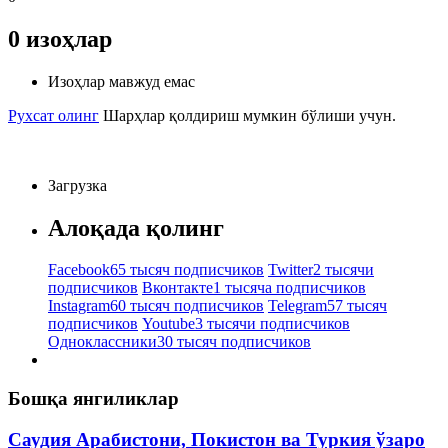
0
изоҳлар
Изоҳлар мавжуд емас
Рухсат олинг
Шарҳлар қолдириш мумкин бўлиши учун.
Загрузка
Алоқада қолинг
Facebook
65 тысяч подписчиков
Twitter
2 тысячи
подписчиков
Вконтакте
1 тысяча подписчиков
Instagram
60 тысяч подписчиков
Telegram
57 тысяч
подписчиков
Youtube
3 тысячи подписчиков
Одноклассники
30 тысяч подписчиков
Бошқа янгиликлар
Саудия Арабистони, Покистон ва Туркия ўзаро