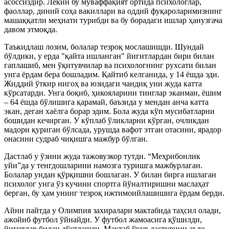
асоссиздир. Лекин бу муваффақият ортида психологлар,
фаоллар, диний соҳа вакиллари ва оддий фуқароларимизнинг
машаққатли меҳнати турибди ва бу борадаги ишлар ҳанузгача
давом этмоқда.
Таъкидлаш лозим, болалар тезроқ мослашишди. Шундай
бўлдики, у ерда "қайта ишланган" йигитлардан бири билан
гаплашиб, мен ўқитувчилар ва психологнинг рухсати билан
унга ёрдам бера бошладим. Қайтиб келганида, у 14 ёшда эди.
Жиддий ўткир нигоҳ ва юзидаги чандиқ уни жуда катта
кўрсатарди. Унга боқиб, ҳикояларини тинглар эканман, ёшим
– 64 ёшда бўлишига қарамай, баъзида у мендан анча катта
экан, деган хаёлга борар эдим. Бола жуда кўп мусибатларни
бошидан кечирган. У кўплаб ўликларни кўрган, очликдан
мадори қуриган бўлсада, урушда вафот этган отасини, ярадор
онасини судраб чиқишга мажбур бўлган.
Дастлаб у ўзини жуда тажовузкор тутди. “Меҳрибонлик
уйи”да у тенгдошларини намозга туришга мажбурлаган.
Болалар ундан қўрқишни бошлаган. У билан бирга ишлаган
психолог унга ўз кучини спортга йўналтиришни маслаҳат
берган, бу ҳам унинг тезроқ ижтимоийлашишига ёрдам берди.
Айни пайтда у Олимпия захиралари мактабида таҳсил олади,
ажойиб футбол ўйнайди. У футбол жамоасига қўшилди,
йигитлар билан дўстлашди. Мактаб ўқув дастурини аъло