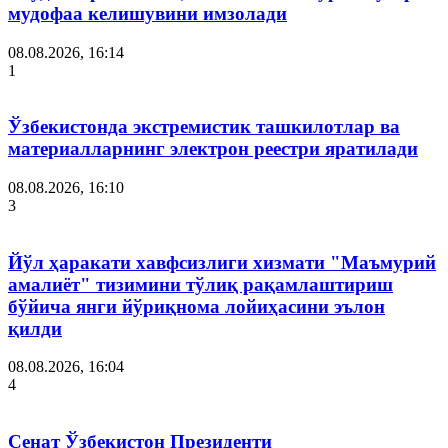
мудофаа келишувини имзолади
08.08.2026, 16:14
1
Ўзбекистонда экстремистик ташкилотлар ва
материалларнинг электрон реестри яратилади
08.08.2026, 16:10
3
Йўл ҳаракати хавфсизлиги хизмати "Маъмурий
амалиёт" тизимини тўлиқ рақамлаштириш
бўйича янги йўриқнома лойиҳасини эълон
қилди
08.08.2026, 16:04
4
Сенат Ўзбекистон Президенти