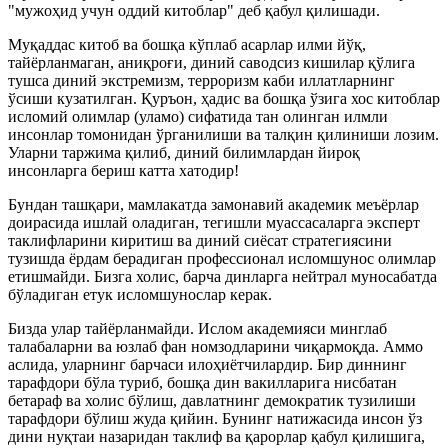
"мужоҳид учун оддий китоблар" деб қабул қилишади.
Муқаддас китоб ва бошқа кўплаб асарлар илми йўқ,
тайёрланмаган, аниқроғи, диний саводсиз кишилар қўлига
тушса диний экстремизм, терроризм каби иллатларнинг
ўсиши кузатилган. Қуръон, ҳадис ва бошқа ўзига хос китоблар
исломий олимлар (уламо) сифатида тан олинган илмли
инсонлар томонидан ўрганилиши ва талқин қилиниши лозим.
Уларни таржима қилиб, диний билимлардан йироқ
инсонларга бериш катта хатодир!
Бундан ташқари, мамлакатда замонавий академик меъёрлар
доирасида ишлай оладиган, тегишли муассасаларга эксперт
таклифларини киритиш ва диний сиёсат стратегиясини
тузишда ёрдам берадиган профессионал исломшунос олимлар
етишмайди. Бизга холис, барча динларга нейтрал муносабатда
бўладиган етук исломшунослар керак.
Бизда улар тайёрланмайди. Ислом академияси минглаб
талабаларни ва юзлаб фан номзодларини чиқармоқда. Аммо
аслида, уларнинг барчаси илоҳиётчилардир. Бир диннинг
тарафдори бўла туриб, бошқа дин вакилларига нисбатан
бетараф ва холис бўлиш, давлатнинг демократик тузилиши
тарафдори бўлиш жуда қийин. Бунинг натижасида инсон ўз
дини нуқтаи назаридан таклиф ва қарорлар қабул қилишига,