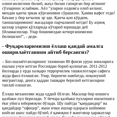
олинганлигини билиб, жаҳл билан гапирган бир аёлнинг
сўзларини эслайман. Аёл "уларни олдимга олиб келинг,
мендан қанча эркак кўрганимни сўрашсин. Ҳамма вафот этди!
Баъзан у бир кечалик эр эди. Қанча қон кўрдим,
танишларимнинг жасадлари парчаланиб кетди! Бу аҳмоқ
қизлар уларни қўлларида кўтариб юришади деб
ўйламасинлар. Улар бошимиздан кечирганимизни
билишсин!", - деди.
- Фуқароларимизни ёллаш қандай амалга
оширилаётганини айтиб берсангиз?
– Биз ишлаётганларнинг тахминан 80 фоизи уруш зоналарига
ишлаш учун кетган Россиядан бориб қолишган. 2011-2012
йилларда у ерда халқаро террорчилик ташкилотлари сафига
жуда фаол ёллашган. Улар, биринчи навбатда, ноқонуний
мигрантлар, динга ҳаддан ташқари берилиб кетганларни
танлаб олишган.
Ёллаш механизми жуда оддий бўлган. Масалар бир кишига
қалбаки пул берилади. У бечора қалбаки пулларни ишлатишга
ёки уйига юбормоқчи бўлади. Шу пайтда “қаердандир” ва
қандайдир “офицер”, яъни ички ишлар идораси кийимни
кийган шахс пайдо бўлиб, ё қамоқни ё жанговор ҳаракатлар