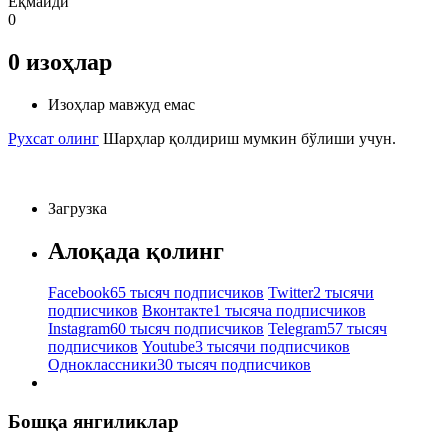
Ёқмайди
0
0
изоҳлар
Изоҳлар мавжуд емас
Рухсат олинг
Шарҳлар қолдириш мумкин бўлиши учун.
Загрузка
Алоқада қолинг
Facebook
65 тысяч подписчиков
Twitter
2 тысячи
подписчиков
Вконтакте
1 тысяча подписчиков
Instagram
60 тысяч подписчиков
Telegram
57 тысяч
подписчиков
Youtube
3 тысячи подписчиков
Одноклассники
30 тысяч подписчиков
Бошқа янгиликлар