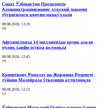
Сенат Ўзбекистон Президенти
Администрациясининг ҳуқуқий мақоми
тўғрисидаги қонунн маъқуллади
08.08.2026, 13:20
19
Афғонистонда 14 миллиондан ортиқ аҳоли
очлик хавфи остида қолмоқда
08.08.2026, 12:45
19
Криштиану Роналду ва Жоржина Родригес
тўйини Мадейрада ўтказиши кутилмоқда
08.08.2026, 12:12
13
Ўзбекистон Марказий Осиёда туризм ўсиши