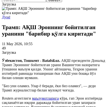
Загрузка
Дунё
Трамп: АҚШ Эроннинг бойитилган
уранини "барибир қўлга киритади"
11 May 2026, 10:55
49
Загрузка
Ўзбекистон, Тошкент - Batafsil.uz.
АҚШ президенти Дональд
Трамп Эроннинг бойитилган урани Вашингтон назоратига
ўтишини маълум қилди. Унинг айтишича, Теҳрон уранни
ихтиёрий равишда топшириши ёки АҚШ уни бошқа йўл
билан олиши мумкин.
"Биз уни оламиз. Улар ё беради, ёки биз оламиз", — деди
Трамп журналистлар билан мулоқот чоғида.
Reuters агентлиги
маълумотларига
кўра, гап Эрон ихтиёрида
сақланаётган юқори даражада бойитилган уран захираси
ҳақида кетмоқда. Вашингтон бу материал ядровий қурол