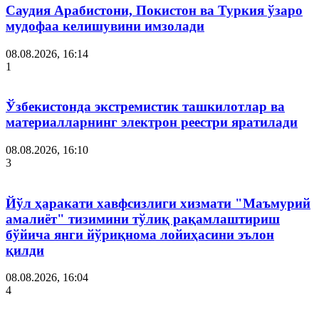
Саудия Арабистони, Покистон ва Туркия ўзаро
мудофаа келишувини имзолади
08.08.2026, 16:14
1
Ўзбекистонда экстремистик ташкилотлар ва
материалларнинг электрон реестри яратилади
08.08.2026, 16:10
3
Йўл ҳаракати хавфсизлиги хизмати "Маъмурий
амалиёт" тизимини тўлиқ рақамлаштириш
бўйича янги йўриқнома лойиҳасини эълон
қилди
08.08.2026, 16:04
4