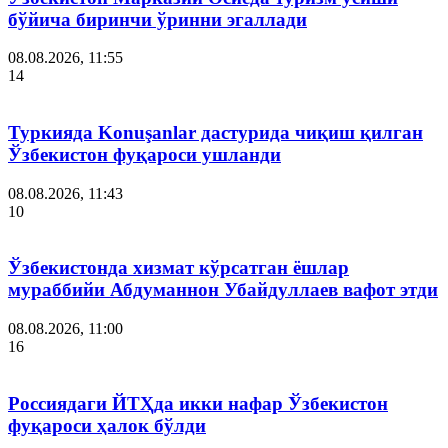
бўйича биринчи ўринни эгаллади
08.08.2026, 11:55
14
Туркияда Konuşanlar дастурида чиқиш қилган
Ўзбекистон фуқароси ушланди
08.08.2026, 11:43
10
Ўзбекистонда хизмат кўрсатган ёшлар
мураббийи Абдуманнон Убайдуллаев вафот этди
08.08.2026, 11:00
16
Россиядаги ЙТҲда икки нафар Ўзбекистон
фуқароси ҳалок бўлди