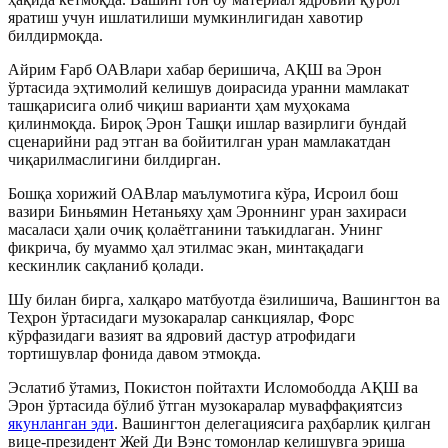
яратиш учун ишлатилиши мумкинлигидан хавотир
билдирмоқда.
Айрим Ғарб ОАВлари хабар беришича, АҚШ ва Эрон
ўртасида эҳтимолий келишув доирасида уранни мамлакат
ташқарисига олиб чиқиш варианти ҳам муҳокама
қилинмоқда. Бироқ Эрон Ташқи ишлар вазирлиги бундай
сценарийни рад этган ва бойитилган уран мамлакатдан
чиқарилмаслигини билдирган.
Бошқа хорижий ОАВлар маълумотига кўра, Исроил бош
вазири Биньямин Нетаньяху ҳам Эроннинг уран захираси
масаласи ҳали очиқ қолаётганини таъкидлаган. Унинг
фикрича, бу муаммо ҳал этилмас экан, минтақадаги
кескинлик сақланиб қолади.
Шу билан бирга, халқаро матбуотда ёзилишича, Вашингтон ва
Теҳрон ўртасидаги музокаралар санкциялар, Форс
кўрфазидаги вазият ва ядровий дастур атрофидаги
тортишувлар фонида давом этмоқда.
Эслатиб ўтамиз, Покистон пойтахти Исломободда АҚШ ва
Эрон ўртасида бўлиб ўтган музокаралар муваффақиятсиз
якунланган эди
. Вашингтон делегациясига раҳбарлик қилган
вице-президент Жей Ди Вэнс томонлар келишувга эриша