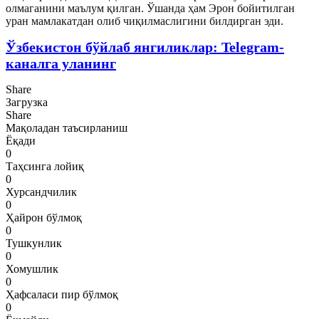
олмаганини маълум қилган. Ўшанда ҳам Эрон бойитилган
уран мамлакатдан олиб чиқилмаслигини билдирган эди.
Ўзбекистон бўйлаб янгиликлар: Telegram-
каналга уланинг
Share
Загрузка
Share
Мақоладан таъсирланиш
Ёқади
0
Таҳсинга лойиқ
0
Хурсандчилик
0
Ҳайрон бўлмоқ
0
Тушкунлик
0
Хомушлик
0
Ҳафсаласи пир бўлмоқ
0