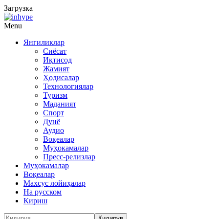
Загрузка
Menu
Янгиликлар
Сиёсат
Иқтисод
Жамият
Ҳодисалар
Технологиялар
Туризм
Маданият
Спорт
Дунё
Аудио
Воқеалар
Муҳокамалар
Пресс-релизлар
Муҳокамалар
Воқеалар
Махсус лойиҳалар
На русском
Кириш