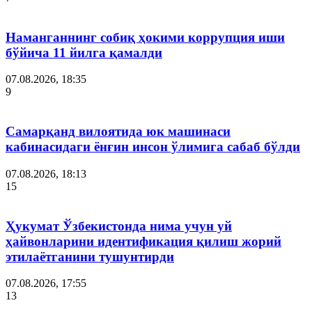
Наманганнинг собиқ ҳокими коррупция иши
бўйича 11 йилга қамалди
07.08.2026, 18:35
9
Самарқанд вилоятида юк машинаси
кабинасидаги ёнғин инсон ўлимига сабаб бўлди
07.08.2026, 18:13
15
Ҳукумат Ўзбекистонда нима учун уй
ҳайвонларини идентификация қилиш жорий
этилаётганини тушунтирди
07.08.2026, 17:55
13