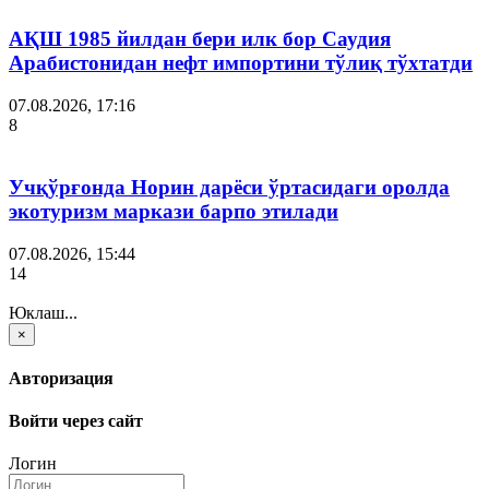
АҚШ 1985 йилдан бери илк бор Саудия
Арабистонидан нефт импортини тўлиқ тўхтатди
07.08.2026, 17:16
8
Учқўрғонда Норин дарёси ўртасидаги оролда
экотуризм маркази барпо этилади
07.08.2026, 15:44
14
Юклаш...
×
Авторизация
Войти через сайт
Логин