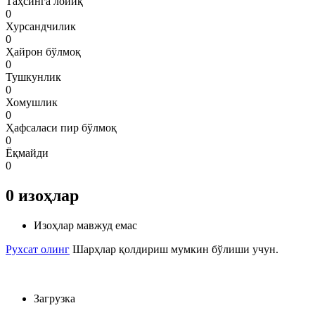
Таҳсинга лойиқ
0
Хурсандчилик
0
Ҳайрон бўлмоқ
0
Тушкунлик
0
Хомушлик
0
Ҳафсаласи пир бўлмоқ
0
Ёқмайди
0
0
изоҳлар
Изоҳлар мавжуд емас
Рухсат олинг
Шарҳлар қолдириш мумкин бўлиши учун.
Загрузка