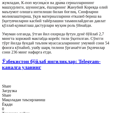
жумладан, К-поп мусиқаси ва драма сериалларининг
машҳурлиги, шунингдек, ёшларнинг Жанубий Кореяда олий
маълумот олишга интилиши билан боғлиқ. Синфларни
молиялаштириш, ўқув материалларини етказиб бериш ва
ўқитувчиларни касбий тайёрлашни таъминлайдиган давлат
қўллаб-қувватлаш дастурлари муҳим роль ўйнайди.
Умуман олганда, ўтган йил охирида бутун дунё бўйлаб 2,7
мингта хорижий мактабда корейс тили ўқитилган. Сўнгги
тўрт йилда бундай таълим муассасаларининг умумий сони 54
фоизга кўпайиб, ушбу шарқ тилини ўрганаётган ўқувчилар
сони 236 минг нафарга етди.
Ўзбекистон бўйлаб янгиликлар: Telegram-
каналга уланинг
Share
Загрузка
Share
Мақоладан таъсирланиш
Ёқади
0