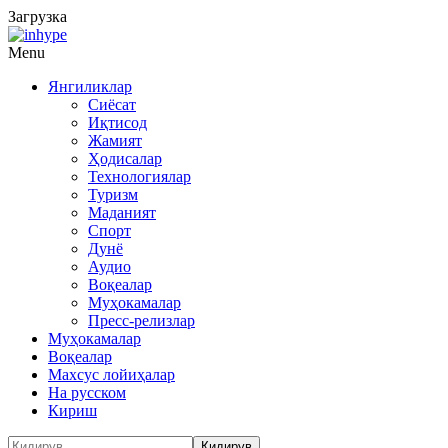
Загрузка
Menu
Янгиликлар
Сиёсат
Иқтисод
Жамият
Ҳодисалар
Технологиялар
Туризм
Маданият
Спорт
Дунё
Аудио
Воқеалар
Муҳокамалар
Пресс-релизлар
Муҳокамалар
Воқеалар
Махсус лойиҳалар
На русском
Кириш