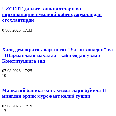
UZCERT давлат ташкилотлари ва
корхоналарни оммавий киберҳужумлардан
огоҳлантирди
07.08.2026, 17:33
11
Халқ демократик партияси: "Уятли хонадон" ва
"Шармандали маҳалла" каби ёндашувлар
Конституцияга зид
07.08.2026, 17:25
10
Марказий банкка банк хизматлари бўйича 11
мингдан ортиқ мурожаат келиб тушди
07.08.2026, 17:19
13