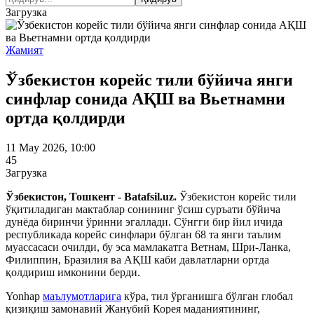
Загрузка
Жамият
Ўзбекистон корейс тили бўйича янги
синфлар сонида АҚШ ва Вьетнамни
ортда қолдирди
11 May 2026, 10:00
45
Загрузка
Ўзбекистон, Тошкент - Batafsil.uz.
Ўзбекистон корейс тили
ўқитиладиган мактаблар сонининг ўсиш суръати бўйича
дунёда биринчи ўринни эгаллади. Сўнгги бир йил ичида
республикада корейс синфлари бўлган 68 та янги таълим
муассасаси очилди, бу эса мамлакатга Ветнам, Шри-Ланка,
Филиппин, Бразилия ва АҚШ каби давлатларни ортда
қолдириш имконини берди.
Yonhap
маълумотларига
кўра, тил ўрганишга бўлган глобал
қизиқиш замонавий Жанубий Корея маданиятининг,