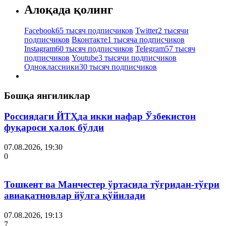
Алоқада қолинг
Facebook
65 тысяч подписчиков
Twitter
2 тысячи
подписчиков
Вконтакте
1 тысяча подписчиков
Instagram
60 тысяч подписчиков
Telegram
57 тысяч
подписчиков
Youtube
3 тысячи подписчиков
Одноклассники
30 тысяч подписчиков
Бошқа янгиликлар
Россиядаги ЙТҲда икки нафар Ўзбекистон
фуқароси ҳалок бўлди
07.08.2026, 19:30
0
Тошкент ва Манчестер ўртасида тўғридан-тўғри
авиақатновлар йўлга қўйилади
07.08.2026, 19:13
7