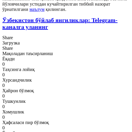
йўловчилари устидан кучайтирилган тиббий назорат
ўрнатилгани
маълум
қилинган.
Ўзбекистон бўйлаб янгиликлар: Telegram-
каналга уланинг
Share
Загрузка
Share
Мақоладан таъсирланиш
Ёқади
0
Таҳсинга лойиқ
0
Хурсандчилик
0
Ҳайрон бўлмоқ
0
Тушкунлик
0
Хомушлик
0
Ҳафсаласи пир бўлмоқ
0