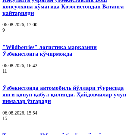
консулхона кўмагида Қозоғистондан Ватанга
қайтарилди
06.08.2026, 17:00
9
"Wildberries" логистика марказини
Ўзбекистонга кўчирмоқда
06.08.2026, 16:42
11
Ўзбекистонда автомобиль йўллари тўғрисида
янги қонун қабул қилинди. Ҳайдовчилар учун
нималар ўзгаради
06.08.2026, 15:54
15