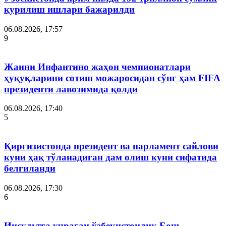
қурилиш ишлари бажарилди
06.08.2026, 17:57
9
Жанни Инфантино жаҳон чемпионатлари
ҳуқуқларини сотиш можаросидан сўнг ҳам FIFA
президенти лавозимида қолди
06.08.2026, 17:40
5
Қирғизистонда президент ва парламент сайлови
куни ҳақ тўланадиган дам олиш куни сифатида
белгиланди
06.08.2026, 17:30
6
Инсультга учраган ўзбекистонлик Бош