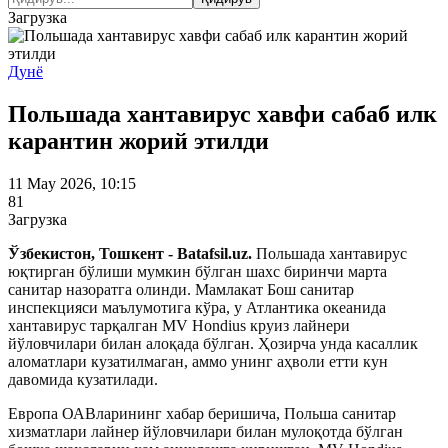
Загрузка
Дунё
Польшада хантавирус хавфи сабаб илк
карантин жорий этилди
11 May 2026, 10:15
81
Загрузка
Ўзбекистон, Тошкент - Batafsil.uz.
Польшада хантавирус
юқтирган бўлиши мумкин бўлган шахс биринчи марта
санитар назоратга олинди. Мамлакат Бош санитар
инспекцияси маълумотига кўра, у Атлантика океанида
хантавирус тарқалган MV Hondius круиз лайнери
йўловчилари билан алоқада бўлган. Ҳозирча унда касаллик
аломатлари кузатилмаган, аммо унинг аҳволи етти кун
давомида кузатилади.
Европа ОАВларининг хабар беришича, Польша санитар
хизматлари лайнер йўловчилари билан мулоқотда бўлган