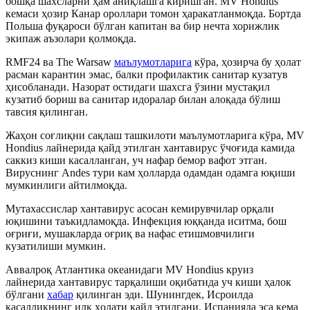
бошқа шахсларни ҳам аниқлашга киришган. MV Hondius
кемаси ҳозир Канар ороллари томон ҳаракатланмоқда. Бортда
Польша фуқароси бўлган капитан ва бир нечта хорижлик
экипаж аъзолари қолмоқда.
RMF24 ва The Warsaw
маълумотларига
кўра, ҳозирча бу ҳолат
расман карантин эмас, балки профилактик санитар кузатув
ҳисобланади. Назорат остидаги шахсга ўзини мустақил
кузатиб бориш ва санитар идоралар билан алоқада бўлиш
тавсия қилинган.
Жаҳон соғлиқни сақлаш ташкилоти маълумотларига кўра, MV
Hondius лайнерида қайд этилган хантавирус ўчоғида камида
саккиз киши касалланган, уч нафар бемор вафот этган.
Вируснинг Andes тури кам ҳолларда одамдан одамга юқиши
мумкинлиги айтилмоқда.
Мутахассислар хантавирус асосан кемирувчилар орқали
юқишини таъкидламоқда. Инфекция юққанда иситма, бош
оғриғи, мушакларда оғриқ ва нафас етишмовчилиги
кузатилиши мумкин.
Аввалроқ Атлантика океанидаги MV Hondius круиз
лайнерида хантавирус тарқалиши оқибатида уч киши ҳалок
бўлгани
хабар
қилинган эди. Шунингдек, Исроилда
касалликнинг илк ҳолати қайд этилгани, Испанияда эса кема