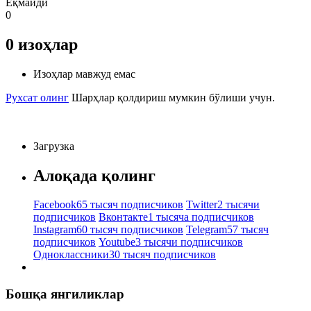
Ёқмайди
0
0
изоҳлар
Изоҳлар мавжуд емас
Рухсат олинг
Шарҳлар қолдириш мумкин бўлиши учун.
Загрузка
Алоқада қолинг
Facebook
65 тысяч подписчиков
Twitter
2 тысячи
подписчиков
Вконтакте
1 тысяча подписчиков
Instagram
60 тысяч подписчиков
Telegram
57 тысяч
подписчиков
Youtube
3 тысячи подписчиков
Одноклассники
30 тысяч подписчиков
Бошқа янгиликлар