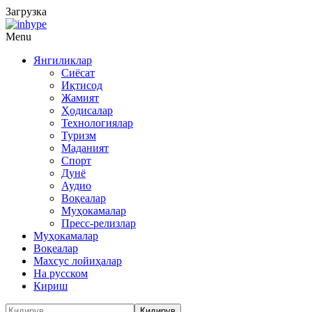
Загрузка
Menu
Янгиликлар
Сиёсат
Иқтисод
Жамият
Ҳодисалар
Технологиялар
Туризм
Маданият
Спорт
Дунё
Аудио
Воқеалар
Муҳокамалар
Пресс-релизлар
Муҳокамалар
Воқеалар
Махсус лойиҳалар
На русском
Кириш