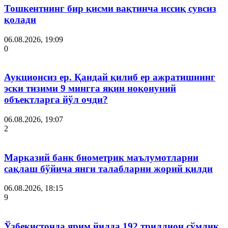
Тошкентнинг бир қисми вақтинча иссиқ сувсиз
қолади
06.08.2026, 19:09
0
Аукционсиз ер. Қандай қилиб ер ажратишнинг
эски тизими 9 мингга яқин ноқонуний
объектларга йўл очди?
06.08.2026, 19:07
2
Марказий банк биометрик маълумотларни
сақлаш бўйича янги талабларни жорий қилди
06.08.2026, 18:15
9
Ўзбекистонда ярим йилда 192 триллион сўмлик