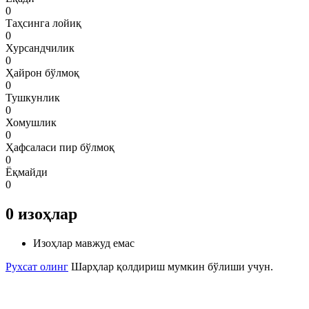
0
Таҳсинга лойиқ
0
Хурсандчилик
0
Ҳайрон бўлмоқ
0
Тушкунлик
0
Хомушлик
0
Ҳафсаласи пир бўлмоқ
0
Ёқмайди
0
0
изоҳлар
Изоҳлар мавжуд емас
Рухсат олинг
Шарҳлар қолдириш мумкин бўлиши учун.