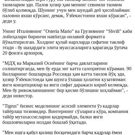
таомларим эди. Палов ҳозир ҳам менинг севимли таомим
бўлиб қолмоқда. Шунинг учун мен шундай деб ҳисоблайман:
паловни яхши кўрсанг, демак, Ўзбекистонни яхши кўрасан"
, -
деди у.
Унинг Италиянинг "Osteria Mario" ва Грузиянинг "
Shvili
" каби
лойиҳалари биринчи навбатда оилавий форматга
йўналтирилган. Холдинг қулай нархларда сифатни таклиф
этади - бу шаҳардаги элита муассасаларига қараганда ўртача
20 фоизга арзонроқ.
"МДҲ ва Марказий Осиёнинг барча давлатларини
солиштирганда, мен бу ерда энг катта салоҳиятни кўраман. 90
йилларнинг бошларида Россияда ҳам катта танлов йўқ эди,
ҳозир Ўзбекистонда ҳам шунга ўхшаш ҳолатни кузатяпман:
янги концепциялар ва янги сифат даражаси кириб келмоқда.
Мен бу ривожланишнинг бир қисми бўлишни хоҳлайман"
,
-
деди инвестор.
"Tigrus" бизнес моделининг асосий элементи ўз кадрлар
тайёрлаш тизимидир. Винтернинг сўзларига кўра, компания
тайёр мутахассисларни қидирмайди, балки янги
бошловчиларни нолдан бошлаб ўқитади.
"Мен ишга қабул қилиш босқичидаги барча кадрлар ёмон