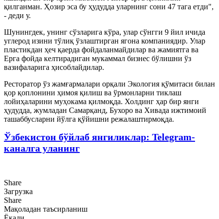
қилганман. Ҳозир эса бу ҳудудда уларнинг сони 47 тага етди",
- деди у.
Шунингдек, унинг сўзларига кўра, улар сўнгги 9 йил ичида
углерод изини тўлиқ ўзлаштирган ягона компаниядир. Улар
пластикдан ҳеч қаерда фойдаланмайдилар ва жамиятга ва
Ерга фойда келтирадиган мукаммал бизнес бўлишни ўз
вазифаларига ҳисоблайдилар.
Ресторатор ўз жамғармалари орқали Экология қўмитаси билан
қор қоплонини ҳимоя қилиш ва ўрмонларни тиклаш
лойиҳаларини муҳокама қилмоқда. Холдинг ҳар бир янги
ҳудудда, жумладан Самарқанд, Бухоро ва Хивада ижтимоий
ташаббусларни йўлга қўйишни режалаштирмоқда.
Ўзбекистон бўйлаб янгиликлар: Telegram-
каналга уланинг
Share
Загрузка
Share
Мақоладан таъсирланиш
Ёқади