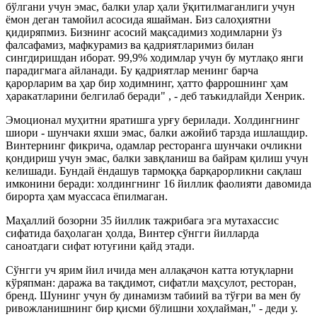
бўлгани учун эмас, балки улар ҳали ўқитилмаганлиги учун
ёмон деган тамойил асосида яшайман. Биз салоҳиятни
қидиряпмиз. Бизнинг асосий мақсадимиз ходимларни ўз
фалсафамиз, мафкурамиз ва қадриятларимиз билан
сингдиришдан иборат. 99,9% ходимлар учун бу мутлақо янги
парадигмага айланади. Бу қадриятлар менинг барча
қарорларим ва ҳар бир ходимнинг, ҳатто фаррошнинг ҳам
ҳаракатларини белгилаб беради" , - деб таъкидлайди Хенрик.
Эмоционал муҳитни яратишга урғу берилади. Холдингнинг
шиори - шунчаки яхши эмас, балки ажойиб тарзда ишлашдир.
Винтернинг фикрича, одамлар ресторанга шунчаки очликни
қондириш учун эмас, балки завқланиш ва байрам қилиш учун
келишади. Бундай ёндашув тармоққа барқарорликни сақлаш
имконини беради: холдингнинг 16 йиллик фаолияти давомида
бирорта ҳам муассаса ёпилмаган.
Маҳаллий бозорни 35 йиллик тажрибага эга мутахассис
сифатида баҳолаган ҳолда, Винтер сўнгги йилларда
саноатдаги сифат ютуғини қайд этади.
Сўнгги уч ярим йил ичида мен аллақачон катта ютуқларни
кўряпман: даража ва тақдимот, сифатли маҳсулот, ресторан,
бренд. Шунинг учун бу динамизм табиий ва тўғри ва мен бу
ривожланишнинг бир қисми бўлишни хоҳлайман," - деди у.