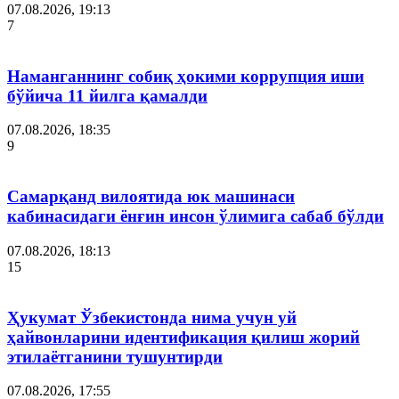
07.08.2026, 19:13
7
Наманганнинг собиқ ҳокими коррупция иши
бўйича 11 йилга қамалди
07.08.2026, 18:35
9
Самарқанд вилоятида юк машинаси
кабинасидаги ёнғин инсон ўлимига сабаб бўлди
07.08.2026, 18:13
15
Ҳукумат Ўзбекистонда нима учун уй
ҳайвонларини идентификация қилиш жорий
этилаётганини тушунтирди
07.08.2026, 17:55