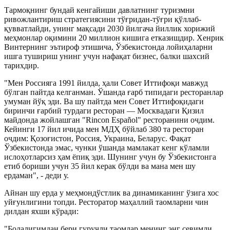
Тармоқнинг бундай кенгайиши давлатнинг туризмни
ривожлантириш стратегиясини тўғридан-тўғри қўллаб-
қувватлайди, унинг мақсади 2030 йилгача йиллик хорижий
меҳмонлар оқимини 20 миллион кишига етказишдир. Хенрик
Винтернинг эътироф этишича, Ўзбекистонда лойиҳаларни
ишга тушириш унинг учун нафақат бизнес, балки шахсий
тарихдир.
"Мен Россияга 1991 йилда, ҳали Совет Иттифоқи мавжуд
бўлган пайтда келганман. Ўшанда ғарб типидаги ресторанлар
умуман йўқ эди. Ва шу пайтда мен Совет Иттифоқидаги
биринчи ғарбий турдаги ресторан — Москвадаги Қизил
майдонда жойлашган "Rincon Español" ресторанини очдим.
Кейинги 17 йил ичида мен МДҲ бўйлаб 380 та ресторан
очдим: Қозоғистон, Россия, Украина, Беларус. Фақат
Ўзбекистонда эмас, чунки ўшанда мамлакат кенг кўламли
ислоҳотларсиз ҳам ёпиқ эди. Шунинг учун бу Ўзбекистонга
етиб бориши учун 35 йил керак бўлди ва мана мен шу
ердаман"
,
- деди у.
Айнан шу ерда у меҳмондўстлик ва динамиканинг ўзига хос
уйғунлигини топди. Ресторатор маҳаллий таомларни чин
дилдан яхши кўради:
"Болалигимдан бери гуручли таомлар менинг энг севимли