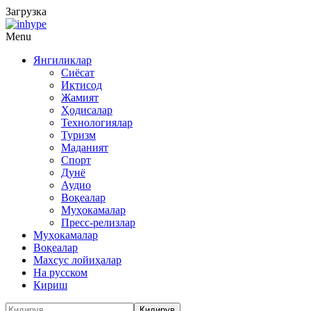
Загрузка
Menu
Янгиликлар
Сиёсат
Иқтисод
Жамият
Ҳодисалар
Технологиялар
Туризм
Маданият
Спорт
Дунё
Аудио
Воқеалар
Муҳокамалар
Пресс-релизлар
Муҳокамалар
Воқеалар
Махсус лойиҳалар
На русском
Кириш