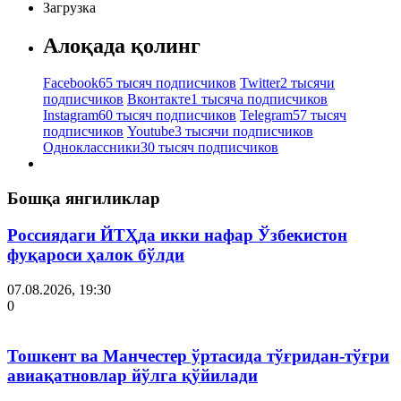
Загрузка
Алоқада қолинг
Facebook
65 тысяч подписчиков
Twitter
2 тысячи
подписчиков
Вконтакте
1 тысяча подписчиков
Instagram
60 тысяч подписчиков
Telegram
57 тысяч
подписчиков
Youtube
3 тысячи подписчиков
Одноклассники
30 тысяч подписчиков
Бошқа янгиликлар
Россиядаги ЙТҲда икки нафар Ўзбекистон
фуқароси ҳалок бўлди
07.08.2026, 19:30
0
Тошкент ва Манчестер ўртасида тўғридан-тўғри
авиақатновлар йўлга қўйилади