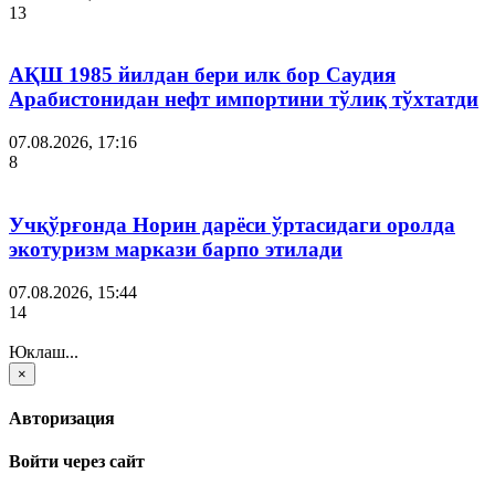
13
АҚШ 1985 йилдан бери илк бор Саудия
Арабистонидан нефт импортини тўлиқ тўхтатди
07.08.2026, 17:16
8
Учқўрғонда Норин дарёси ўртасидаги оролда
экотуризм маркази барпо этилади
07.08.2026, 15:44
14
Юклаш...
×
Авторизация
Войти через сайт