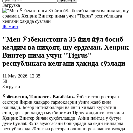
Загрузка
Жамият
"Мен Ўзбекистонга 35 йил йўл босиб
келдим ва ниҳоят, шу ердаман. Хенрик
Винтер нима учун "Tigrus"
республикага келгани ҳақида сўзлади
11 May 2026, 12:35
58
Загрузка
Ўзбекистон, Тошкент - Batafsil.uz.
Ўзбекистон ресторан
сектори йирик халқаро тармоқларни ўзига жалб қила
бошлади. Бозор истиқболлари ва янги хизмат кўрсатиш
стандартлари ҳақида мухбиримиз Tigrus холдинги асосчиси
Ҳенрик Винтер билан суҳбатлашди. Айни пайтда у бутун
дунё бўйлаб 85 та муассасани бошқаради ва яқин йилларда
республикада 20 тагача ресторан очишни режалаштирмоқда.