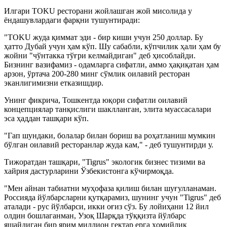
Илгари TOKU ресторани жойлашган жой мисолида у
ёндашувлардаги фарқни тушунтиради:
"TOKU жуда қиммат эди - бир киши учун 250 доллар. Бу
ҳатто Дубай учун ҳам кўп. Шу сабабли, кўпчилик ҳали ҳам бу
жойни "чўнтакка тўғри келмайдиган" деб ҳисоблайди.
Бизнинг вазифамиз - одамларга сифатли, аммо ҳақиқатан ҳам
арзон, ўртача 200-280 минг сўмлик оилавий ресторан
эканлигимизни етказишдир.
Унинг фикрича, Тошкентда юқори сифатли оилавий
концепциялар танқислиги шаклланган, элита муассасалари
эса ҳаддан ташқари кўп.
"Гап шундаки, болалар билан бориш ва роҳатланиш мумкин
бўлган оилавий ресторанлар жуда кам," - деб тушунтирди у.
Тижоратдан ташқари, "Tigrus" экологик бизнес тизими ва
хайрия дастурларини Ўзбекистонга кўчирмоқда.
"Мен айнан табиатни муҳофаза қилиш билан шуғулланаман.
Россияда йўлбарсларни қутқарамиз, шунинг учун "Tigrus" деб
аталади - рус йўлбарси, икки оғиз сўз. Бу лойиҳани 12 йил
олдин бошлаганман, Узоқ Шарқда тўққизта йўлбарс
яшайдиган бир ярим миллион гектар ерга ҳомийлик