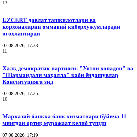
13
UZCERT давлат ташкилотлари ва
корхоналарни оммавий киберҳужумлардан
огоҳлантирди
07.08.2026, 17:33
11
Халқ демократик партияси: "Уятли хонадон" ва
"Шармандали маҳалла" каби ёндашувлар
Конституцияга зид
07.08.2026, 17:25
10
Марказий банкка банк хизматлари бўйича 11
мингдан ортиқ мурожаат келиб тушди
07.08.2026, 17:19