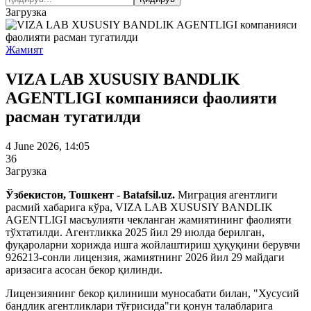
Загрузка
Жамият
VIZA LAB XUSUSIY BANDLIK
AGENTLIGI компанияси фаолияти
расман тугатилди
4 June 2026, 14:05
36
Загрузка
Ўзбекистон, Тошкент - Batafsil.uz.
Миграция агентлиги
расмий хабарига кўра, VIZA LAB XUSUSIY BANDLIK
AGENTLIGI масъулияти чекланган жамиятининг фаолияти
тўхтатилди. Агентликка 2025 йил 29 июлда берилган,
фуқароларни хорижда ишга жойлаштириш ҳуқуқини берувчи
926213-сонли лицензия, жамиятнинг 2026 йил 29 майдаги
аризасига асосан бекор қилинди.
Лицензиянинг бекор қилиниши муносабати билан, "Хусусий
бандлик агентликлари тўғрисида"ги қонун талабларига