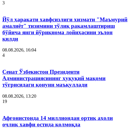
3
Йўл ҳаракати хавфсизлиги хизмати "Маъмурий
амалиёт" тизимини тўлиқ рақамлаштириш
бўйича янги йўриқнома лойиҳасини эълон
қилди
08.08.2026, 16:04
4
Сенат Ўзбекистон Президенти
Администрациясининг ҳуқуқий мақоми
тўғрисидаги қонунн маъқуллади
08.08.2026, 13:20
19
Афғонистонда 14 миллиондан ортиқ аҳоли
очлик хавфи остида қолмоқда