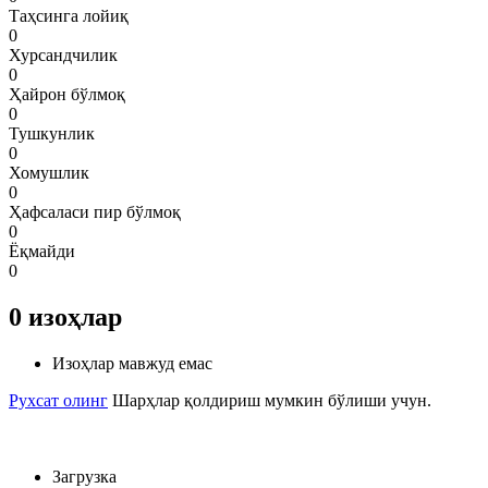
Таҳсинга лойиқ
0
Хурсандчилик
0
Ҳайрон бўлмоқ
0
Тушкунлик
0
Хомушлик
0
Ҳафсаласи пир бўлмоқ
0
Ёқмайди
0
0
изоҳлар
Изоҳлар мавжуд емас
Рухсат олинг
Шарҳлар қолдириш мумкин бўлиши учун.
Загрузка