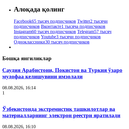
Алоқада қолинг
Facebook
65 тысяч подписчиков
Twitter
2 тысячи
подписчиков
Вконтакте
1 тысяча подписчиков
Instagram
60 тысяч подписчиков
Telegram
57 тысяч
подписчиков
Youtube
3 тысячи подписчиков
Одноклассники
30 тысяч подписчиков
Бошқа янгиликлар
Саудия Арабистони, Покистон ва Туркия ўзаро
мудофаа келишувини имзолади
08.08.2026, 16:14
1
Ўзбекистонда экстремистик ташкилотлар ва
материалларнинг электрон реестри яратилади
08.08.2026, 16:10