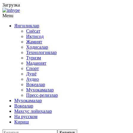
Загрузка
Menu
Янгиликлар
Сиёсат
Иқтисод
Жамият
Ҳодисалар
Технологиялар
Туризм
Маданият
Спорт
Дунё
Аудио
Воқеалар
Муҳокамалар
Пресс-релизлар
Муҳокамалар
Воқеалар
Махсус лойиҳалар
На русском
Кириш