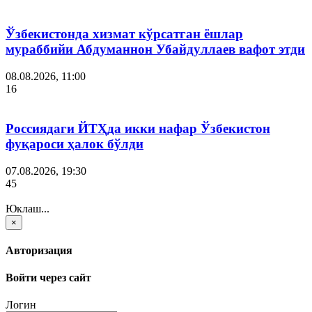
Ўзбекистонда хизмат кўрсатган ёшлар
мураббийи Абдуманнон Убайдуллаев вафот этди
08.08.2026, 11:00
16
Россиядаги ЙТҲда икки нафар Ўзбекистон
фуқароси ҳалок бўлди
07.08.2026, 19:30
45
Юклаш...
×
Авторизация
Войти через сайт
Логин