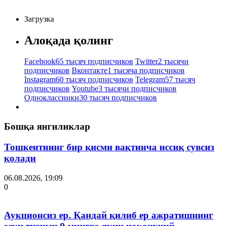
Загрузка
Алоқада қолинг
Facebook
65 тысяч подписчиков
Twitter
2 тысячи
подписчиков
Вконтакте
1 тысяча подписчиков
Instagram
60 тысяч подписчиков
Telegram
57 тысяч
подписчиков
Youtube
3 тысячи подписчиков
Одноклассники
30 тысяч подписчиков
Бошқа янгиликлар
Тошкентнинг бир қисми вақтинча иссиқ сувсиз
қолади
06.08.2026, 19:09
0
Аукционсиз ер. Қандай қилиб ер ажратишнинг