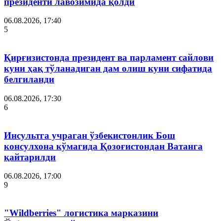
президенти лавозимида қолди
06.08.2026, 17:40
5
Қирғизистонда президент ва парламент сайлови
куни ҳақ тўланадиган дам олиш куни сифатида
белгиланди
06.08.2026, 17:30
6
Инсультга учраган ўзбекистонлик Бош
консулхона кўмагида Қозоғистондан Ватанга
қайтарилди
06.08.2026, 17:00
9
"Wildberries" логистика марказини