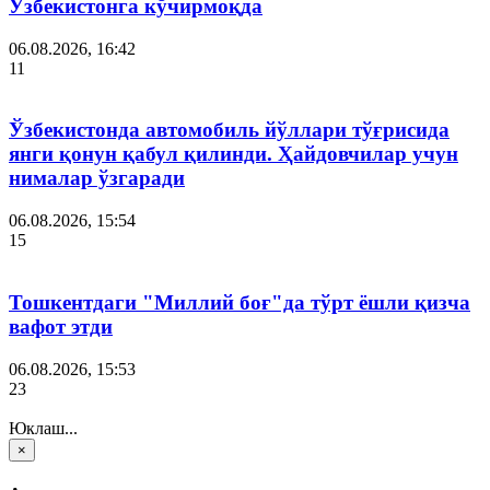
Ўзбекистонга кўчирмоқда
06.08.2026, 16:42
11
Ўзбекистонда автомобиль йўллари тўғрисида
янги қонун қабул қилинди. Ҳайдовчилар учун
нималар ўзгаради
06.08.2026, 15:54
15
Тошкентдаги "Миллий боғ"да тўрт ёшли қизча
вафот этди
06.08.2026, 15:53
23
Юклаш...
×