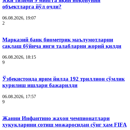
эски тизими 9 мингга яқин ноқонуний
объектларга йўл очди?
06.08.2026, 19:07
2
Марказий банк биометрик маълумотларни
сақлаш бўйича янги талабларни жорий қилди
06.08.2026, 18:15
9
Ўзбекистонда ярим йилда 192 триллион сўмлик
қурилиш ишлари бажарилди
06.08.2026, 17:57
9
Жанни Инфантино жаҳон чемпионатлари
ҳуқуқларини сотиш можаросидан сўнг ҳам FIFA