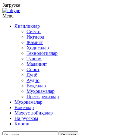
Загрузка
Menu
Янгиликлар
Сиёсат
Иқтисод
Жамият
Ҳодисалар
Технологиялар
Туризм
Маданият
Спорт
Дунё
Аудио
Воқеалар
Муҳокамалар
Пресс-релизлар
Муҳокамалар
Воқеалар
Махсус лойиҳалар
На русском
Кириш