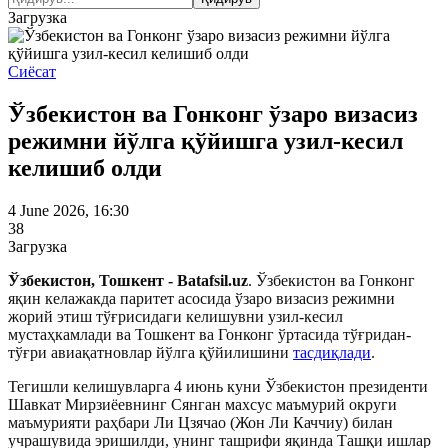
Загрузка
Сиёсат
Ўзбекистон ва Гонконг ўзаро визасиз
режимни йўлга қўйишга узил-кесил
келишиб олди
4 June 2026, 16:30
38
Загрузка
Ўзбекистон, Тошкент - Batafsil.uz
. Ўзбекистон ва Гонконг
яқин келажакда паритет асосида ўзаро визасиз режимни
жорий этиш тўғрисидаги келишувни узил-кесил
мустаҳкамлади ва Тошкент ва Гонконг ўртасида тўғридан-
тўғри авиақатновлар йўлга қўйилишини
тасдиқлади
.
Тегишли келишувларга 4 июнь куни Ўзбекистон президенти
Шавкат Мирзиёевнинг Сянган махсус маъмурий округи
маъмурияти раҳбари Ли Цзячао (Жон Ли Каччиу) билан
учрашувида эришилди, унинг ташрифи яқинда Ташқи ишлар