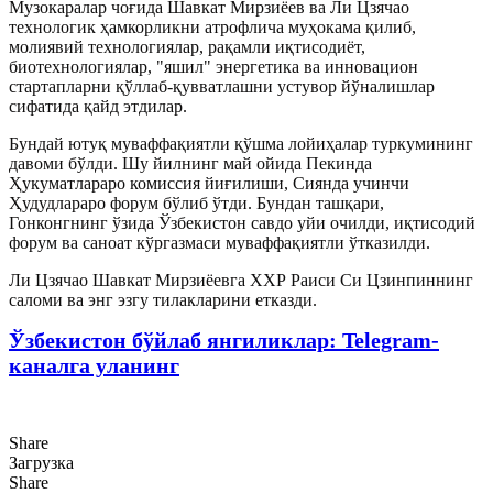
Музокаралар чоғида Шавкат Мирзиёев ва Ли Цзячао
технологик ҳамкорликни атрофлича муҳокама қилиб,
молиявий технологиялар, рақамли иқтисодиёт,
биотехнологиялар, "яшил" энергетика ва инновацион
стартапларни қўллаб-қувватлашни устувор йўналишлар
сифатида қайд этдилар.
Бундай ютуқ муваффақиятли қўшма лойиҳалар туркумининг
давоми бўлди. Шу йилнинг май ойида Пекинда
Ҳукуматлараро комиссия йиғилиши, Сиянда учинчи
Ҳудудлараро форум бўлиб ўтди. Бундан ташқари,
Гонконгнинг ўзида Ўзбекистон савдо уйи очилди, иқтисодий
форум ва саноат кўргазмаси муваффақиятли ўтказилди.
Ли Цзячао Шавкат Мирзиёевга ХХР Раиси Си Цзинпиннинг
саломи ва энг эзгу тилакларини етказди.
Ўзбекистон бўйлаб янгиликлар: Telegram-
каналга уланинг
Share
Загрузка
Share