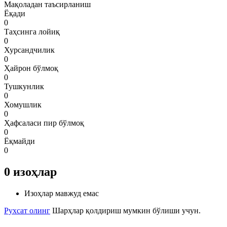
Мақоладан таъсирланиш
Ёқади
0
Таҳсинга лойиқ
0
Хурсандчилик
0
Ҳайрон бўлмоқ
0
Тушкунлик
0
Хомушлик
0
Ҳафсаласи пир бўлмоқ
0
Ёқмайди
0
0
изоҳлар
Изоҳлар мавжуд емас
Рухсат олинг
Шарҳлар қолдириш мумкин бўлиши учун.