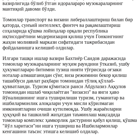
вазирлигида бўлиб ўтган идоралараро музокараларнинг
мантиқий давоми бўлди.
Томонлар транспорт ва визани либераллаштириш билан бир
қаторда, сунъий интеллект, финтеч ва рақамлаштириш
соҳаларида қўшма лойиҳалар орқали республика
иқтисодиётини модернизация қилиш учун Гонконгнинг
жаҳон молиявий маркази сифатидаги тажрибасидан
фойдаланишга келишиб олдилар.
Илгари ташқи ишлар вазири Бахтиёр Саидов даражасида
томонлар музокараларнинг муҳим раундини ўтказиб, ушбу
ҳукуматлараро битимни тузиш нияти тўғрисида оғзаки
ноталар алмашганидан сўнг, виза режимини бекор қилиш
ташаббуси давлат раҳбари томонидан тўлиқ қўллаб-
қувватланди. Туризм қўмитаси раиси Абдулазиз Аққулов
томонидан ишлаб чиқилаётган "визасиз" ва янги ҳаво
йўналишининг ишга туширилиши туризм, гуманитар ва
ишбилармонлик алоқалари учун мисли кўрилмаган
имкониятларни очиши кутилмоқда. Ушбу жараёнларни
ҳуқуқий ва ташкилий жиҳатдан таъминлаш мақсадида
томонлар комплекс ҳамкорлик дастурини қабул қилиш, қўшма
"йўл харитаси"ни ишга тушириш ва Ишбилармонлар
кенгашини таъсис этишга келишиб олдилар.