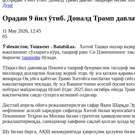
Дунё
Орадан 9 йил ўтиб. Доналд Трамп давл
11 May 2026, 12:45
65
Ўзбекистон, Тошкент - Batafsil.uz
.
Хитой Ташқи ишлар вазирл
вакилининг сўзларига кўра, ташриф раис Си
Ц
зинпиннинг так
биринчи
ташрифи
бўлади.
Тўққиз йил давомида Пекинга ташриф буюрмаслик тасодиф эма
миллиард долларлик божлар жорий этди, бу эса кескин қарама
январида Оқ уйга қайтган Трамп Хитойга нисбатан тариф сиё
ваколатларини чеклади, бу эса Вашингтонни асосий босим вос
нейтрал майдонларда бўлиб ўтди: 2025 йил октябрь ойида Тра
вақтинчалик савдо сулҳига келишиб олдилар.
Дастлаб апрель ойига режалаштирилган сафар Яқин Шарқда Эр
нефтининг асосий харидори сифатида Хитой билан муносабатла
Пекиннинг Теҳрон ва Москва билан стратегик ҳамкорлигини 
режалаштирмоқда, санкциялар хавфини сақлаб қолган ҳолда м
Шу билан бирга, АҚШ маъмуриятида ҳамроҳлик қилувчи бизнес