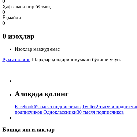
0
Ҳафсаласи пир бўлмоқ
0
Ёқмайди
0
0
изоҳлар
Изоҳлар мавжуд емас
Рухсат олинг
Шарҳлар қолдириш мумкин бўлиши учун.
Алоқада қолинг
Facebook
65 тысяч подписчиков
Twitter
2 тысячи подписчи
подписчиков
Одноклассники
30 тысяч подписчиков
Бошқа янгиликлар