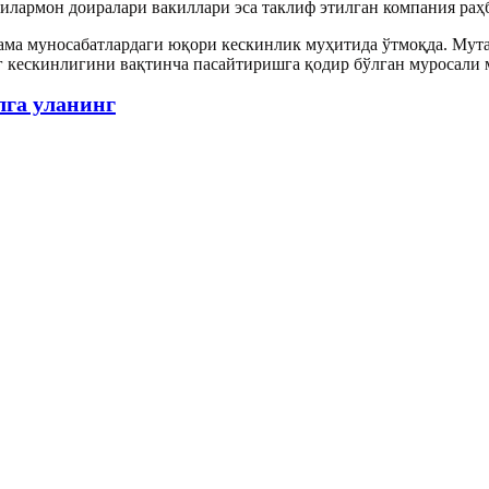
лармон доиралари вакиллари эса таклиф этилган компания раҳ
ма муносабатлардаги юқори кескинлик муҳитида ўтмоқда. Мута
нг кескинлигини вақтинча пасайтиришга қодир бўлган муросал
лга уланинг