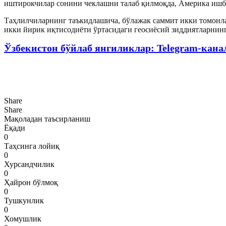
иштирокчилар сонини чеклашни талаб қилмоқда, Америка ишби
Таҳлилчиларнинг таъкидлашича, бўлажак саммит икки томонла
икки йирик иқтисодиёти ўртасидаги геосиёсий зиддиятларни
Ўзбекистон бўйлаб янгиликлар: Telegram-кана
Share
Share
Мақоладан таъсирланиш
Ёқади
0
Таҳсинга лойиқ
0
Хурсандчилик
0
Ҳайрон бўлмоқ
0
Тушкунлик
0
Хомушлик