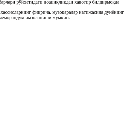
барлари рўйхатидаги ноаниқликдан хавотир билдирмоқда.
хассисларнинг фикрича, музокаралар натижасида дунёнинг
и меморандум имзоланиши мумкин.