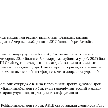
фи муддатини расман тасдиқлади. Вазирлик расмий
алдаги Америка раҳбарининг 2017 йилдан бери Хитойга
ўламли савдо урушини бошлаб, Хитой импортига юзлаб
иқарди. 2020-йилги сайловларда мағлубиятга учраб, 2025 йил
АҚШ Олий суди президентнинг савдо божларини жорий этиш
р амалий босқичга ўтди. Етакчиларнинг оралиқ учрашувлари
 океани иқтисодий иттифоқи саммити доирасида учрашиб,
раль ойи охирида АҚШ ва Исроилнинг Эронга ҳужуми Эрон
 уйдаги манбаларига кўра, энди ташрифнинг асосий мақсади
артириш учун аниқ шартларни таклиф қилишни
 Politico манбаларига кўра, АҚШ савдо вакили Жеймисон Грир