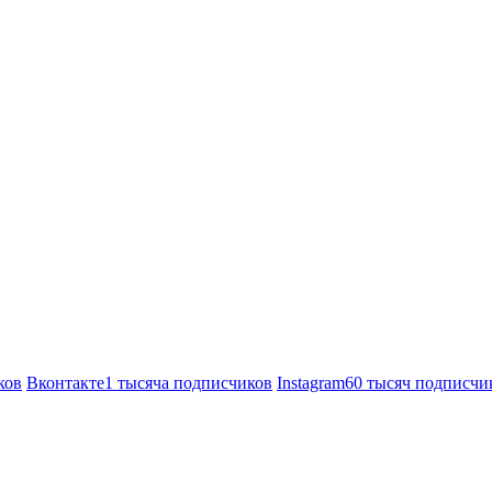
ков
Вконтакте
1 тысяча подписчиков
Instagram
60 тысяч подписчи