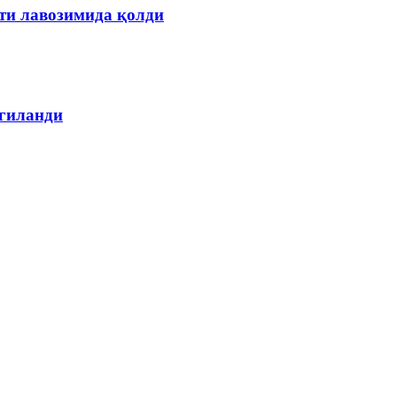
ти лавозимида қолди
лгиланди