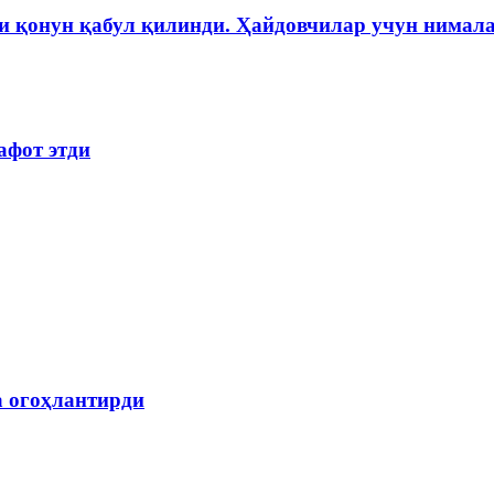
и қонун қабул қилинди. Ҳайдовчилар учун нимала
афот этди
а огоҳлантирди