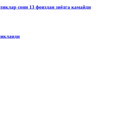
ликлар сони 13 фоиздан зиёдга камайди
ниқланди