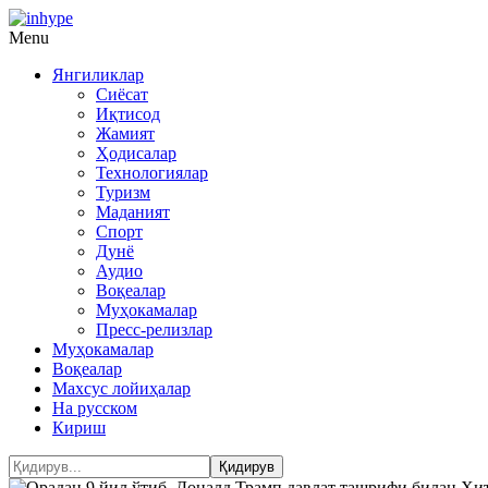
Menu
Янгиликлар
Сиёсат
Иқтисод
Жамият
Ҳодисалар
Технологиялар
Туризм
Маданият
Спорт
Дунё
Аудио
Воқеалар
Муҳокамалар
Пресс-релизлар
Муҳокамалар
Воқеалар
Махсус лойиҳалар
На русском
Кириш