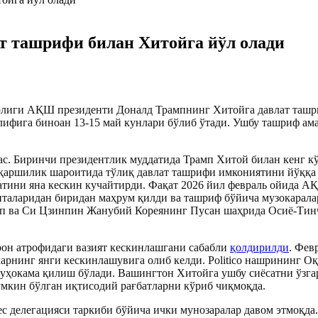
ат ташрифи билан Хитойга йўл олади
иги АҚШ президенти Доналд Трампнинг Хитойга давлат ташри
лифига биноан 13-15 май кунлари бўлиб ўтади. Ушбу ташриф ам
с. Биринчи президентлик муддатида Трамп Хитой билан кенг к
-қаршилик шароитида тўлиқ давлат ташрифи имкониятини йўққа ч
сатини яна кескин кучайтирди. Фақат 2026 йил февраль ойида 
италаридан биридан маҳрум қилди ва ташриф бўйича музокарала
мп ва Си
Ц
зинпин Жанубий Кореянинг Пусан шаҳрида Осиё-Тинч
он атрофидаги вазият кескинлашгани сабабли
қолдирилди
. Фев
рнинг янги кескинлашувига олиб келди. Politico нашрининг Оқ
муҳокама қилиш бўлади. Вашингтон Хитойга ушбу сиёсатни ўзг
умкин бўлган иқтисодий рағбатларни кўриб чиқмоқда.
 делегацияси таркиби бўйича ички мунозаралар давом этмоқда.