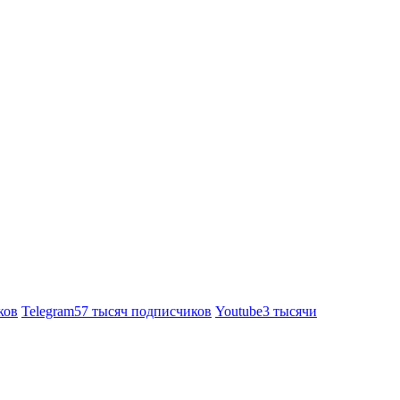
ков
Telegram
57 тысяч подписчиков
Youtube
3 тысячи