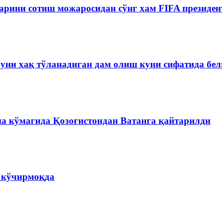
рини сотиш можаросидан сўнг ҳам FIFA президен
куни ҳақ тўланадиган дам олиш куни сифатида бе
на кўмагида Қозоғистондан Ватанга қайтарилди
а кўчирмоқда