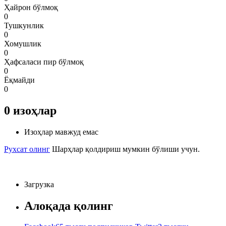
Ҳайрон бўлмоқ
0
Тушкунлик
0
Хомушлик
0
Ҳафсаласи пир бўлмоқ
0
Ёқмайди
0
0
изоҳлар
Изоҳлар мавжуд емас
Рухсат олинг
Шарҳлар қолдириш мумкин бўлиши учун.
Загрузка
Алоқада қолинг