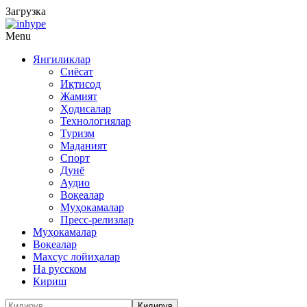
Загрузка
Menu
Янгиликлар
Сиёсат
Иқтисод
Жамият
Ҳодисалар
Технологиялар
Туризм
Маданият
Спорт
Дунё
Аудио
Воқеалар
Муҳокамалар
Пресс-релизлар
Муҳокамалар
Воқеалар
Махсус лойиҳалар
На русском
Кириш