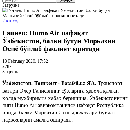
Загрузка
Иқтисод
Ғаниев: Humo Air нафақат
Ўзбекистон, балки бутун Марказий
Осиё бўйлаб фаолият юритади
13 February 2020, 17:52
2787
Загрузка
Ўзбекистон, Тошкент - Batafsil.uz ЯА.
Транспорт
вазири Элёр Ғаниевнинг сўзларига ҳавола қилган
ҳолда мухбиримиз хабар беришича, Ўзбекистоннинг
янги Humo Air авиакомпанияси нафақат Республика
ичида, балки Марказий Осиё давлатлари бўйлаб
парвозларни амалга оширади.