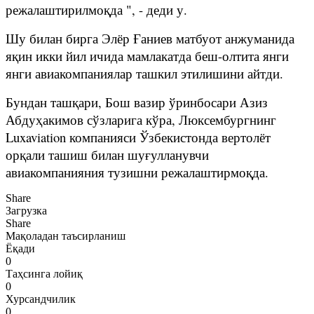
режалаштирилмоқда ", - деди у.
Шу билан бирга Элёр Ғаниев матбуот анжуманида
яқин икки йил ичида мамлакатда беш-олтита янги
янги авиакомпаниялар ташкил этилишини айтди.
Бундан ташқари, Бош вазир ўринбосари Азиз
Абдуҳакимов сўзларига кўра, Люксембургнинг
Luxaviation компанияси Ўзбекистонда вертолёт
орқали ташиш билан шуғулланувчи
авиакомпанияния тузишни режалаштирмоқда.
Share
Загрузка
Share
Мақоладан таъсирланиш
Ёқади
0
Таҳсинга лойиқ
0
Хурсандчилик
0