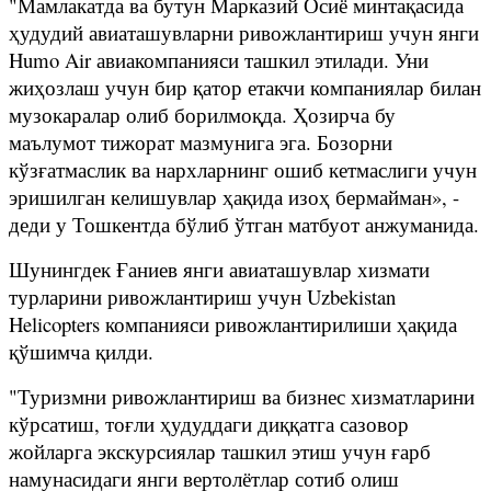
"Мамлакатда ва бутун Марказий Осиё минтақасида
ҳудудий авиаташувларни ривожлантириш учун янги
Humo Air авиакомпанияси ташкил этилади. Уни
жиҳозлаш учун бир қатор етакчи компаниялар билан
музокаралар олиб борилмоқда. Ҳозирча бу
маълумот тижорат мазмунига эга. Бозорни
кўзғатмаслик ва нархларнинг ошиб кетмаслиги учун
эришилган келишувлар ҳақида изоҳ бермайман», -
деди у Тошкентда бўлиб ўтган матбуот анжуманида.
Шунингдек Ғаниев янги авиаташувлар хизмати
турларини ривожлантириш учун Uzbekistan
Helicopters компанияси ривожлантирилиши ҳақида
қўшимча қилди.
"Туризмни ривожлантириш ва бизнес хизматларини
кўрсатиш, тоғли ҳудуддаги диққатга сазовор
жойларга экскурсиялар ташкил этиш учун ғарб
намунасидаги янги вертолётлар сотиб олиш