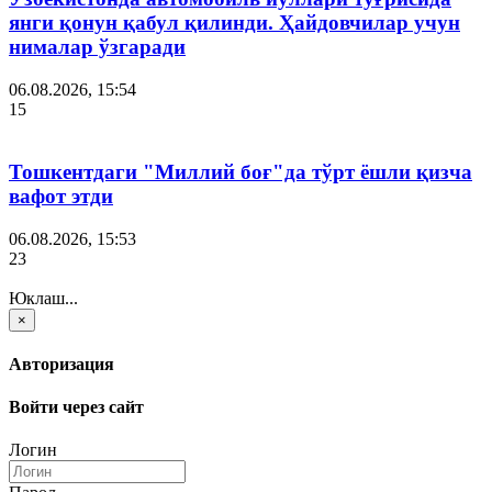
янги қонун қабул қилинди. Ҳайдовчилар учун
нималар ўзгаради
06.08.2026, 15:54
15
Тошкентдаги "Миллий боғ"да тўрт ёшли қизча
вафот этди
06.08.2026, 15:53
23
Юклаш...
×
Авторизация
Войти через сайт
Логин