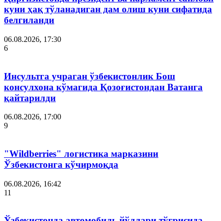
куни ҳақ тўланадиган дам олиш куни сифатида
белгиланди
06.08.2026, 17:30
6
Инсультга учраган ўзбекистонлик Бош
консулхона кўмагида Қозоғистондан Ватанга
қайтарилди
06.08.2026, 17:00
9
"Wildberries" логистика марказини
Ўзбекистонга кўчирмоқда
06.08.2026, 16:42
11
Ўзбекистонда автомобиль йўллари тўғрисида