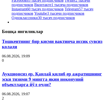
Facebook
65 тысяч подписчиков
Twitter
2 тысячи
подписчиков
Вконтакте
1 тысяча подписчиков
Instagram
60 тысяч подписчиков
Telegram
57 тысяч
подписчиков
Youtube
3 тысячи подписчиков
Одноклассники
30 тысяч подписчиков
Бошқа янгиликлар
Тошкентнинг бир қисми вақтинча иссиқ сувсиз
қолади
06.08.2026, 19:09
0
Аукционсиз ер. Қандай қилиб ер ажратишнинг
эски тизими 9 мингга яқин ноқонуний
объектларга йўл очди?
06.08.2026, 19:07
2