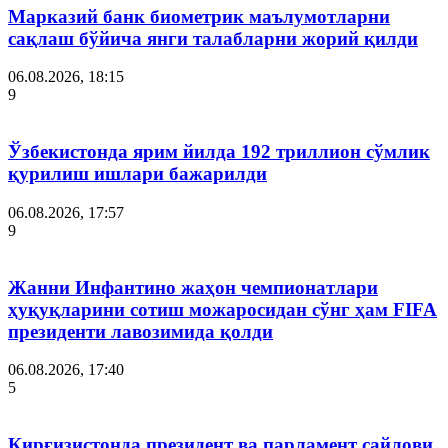
Марказий банк биометрик маълумотларни
сақлаш бўйича янги талабларни жорий қилди
06.08.2026, 18:15
9
Ўзбекистонда ярим йилда 192 триллион сўмлик
қурилиш ишлари бажарилди
06.08.2026, 17:57
9
Жанни Инфантино жаҳон чемпионатлари
ҳуқуқларини сотиш можаросидан сўнг ҳам FIFA
президенти лавозимида қолди
06.08.2026, 17:40
5
Қирғизистонда президент ва парламент сайлови