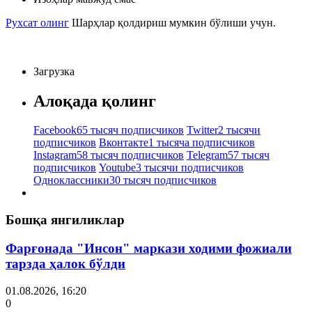
Рухсат олинг
Шарҳлар қолдириш мумкин бўлиши учун.
Загрузка
Алоқада қолинг
Facebook
65 тысяч подписчиков
Twitter
2 тысячи
подписчиков
Вконтакте
1 тысяча подписчиков
Instagram
58 тысяч подписчиков
Telegram
57 тысяч
подписчиков
Youtube
3 тысячи подписчиков
Одноклассники
30 тысяч подписчиков
Бошқа янгиликлар
Фарғонада "Инсон" маркази ходими фожиали
тарзда ҳалок бўлди
01.08.2026, 16:20
0