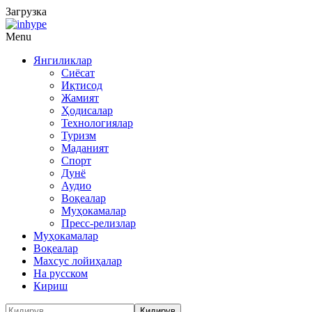
Загрузка
Menu
Янгиликлар
Сиёсат
Иқтисод
Жамият
Ҳодисалар
Технологиялар
Туризм
Маданият
Спорт
Дунё
Аудио
Воқеалар
Муҳокамалар
Пресс-релизлар
Муҳокамалар
Воқеалар
Махсус лойиҳалар
На русском
Кириш