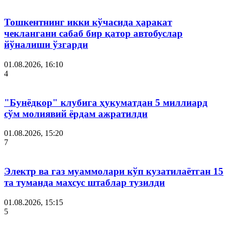
Тошкентнинг икки кўчасида ҳаракат
чеклангани сабаб бир қатор автобуслар
йўналиши ўзгарди
01.08.2026, 16:10
4
"Бунёдкор" клубига ҳукуматдан 5 миллиард
сўм молиявий ёрдам ажратилди
01.08.2026, 15:20
7
Электр ва газ муаммолари кўп кузатилаётган 15
та туманда махсус штаблар тузилди
01.08.2026, 15:15
5