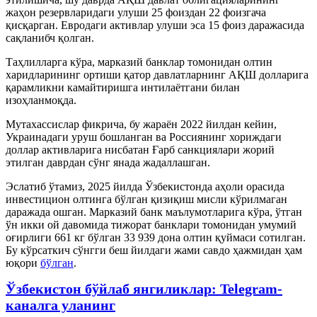
жаҳон резервларидаги улуши 25 фоиздан 22 фоизгача
қисқарган. Евродаги активлар улуши эса 15 фоиз даражасида
сақланибч қолган.
Таҳлилларга кўра, марказий банклар томонидан олтин
харидларининг ортиши қатор давлатларнинг АҚШ долларига
қарамликни камайтиришга интилаётгани билан
изоҳланмоқда.
Мутахассислар фикрича, бу жараён 2022 йилдан кейин,
Украинадаги уруш бошланган ва Россиянинг хориждаги
доллар активларига нисбатан Ғарб санкциялари жорий
этилган даврдан сўнг янада жадаллашган.
Эслатиб ўтамиз, 2025 йилда Ўзбекистонда аҳоли орасида
инвестицион олтинга бўлган қизиқиш мисли кўрилмаган
даражада ошган. Марказий банк маълумотларига кўра, ўтган
ўн икки ой давомида тижорат банклари томонидан умумий
оғирлиги 661 кг бўлган 33 939 дона олтин қуймаси сотилган.
Бу кўрсаткич сўнгги беш йилдаги жами савдо ҳажмидан ҳам
юқори
бўлган
.
Ўзбекистон бўйлаб янгиликлар: Telegram-
каналга уланинг