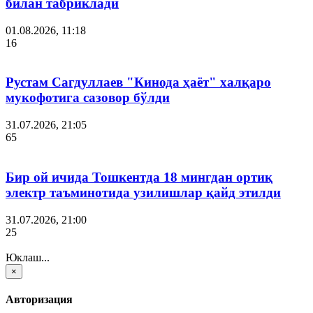
билан табриклади
01.08.2026, 11:18
16
Рустам Сагдуллаев "Кинода ҳаёт" халқаро
мукофотига сазовор бўлди
31.07.2026, 21:05
65
Бир ой ичида Тошкентда 18 мингдан ортиқ
электр таъминотида узилишлар қайд этилди
31.07.2026, 21:00
25
Юклаш...
×
Авторизация