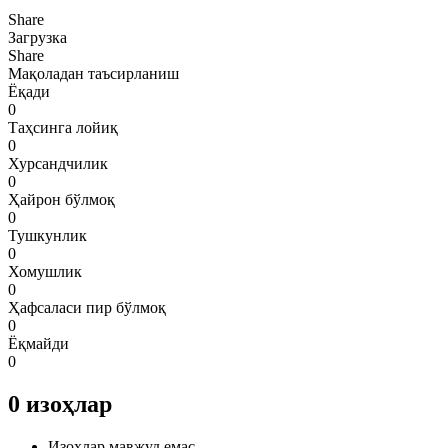
Share
Загрузка
Share
Мақоладан таъсирланиш
Ёқади
0
Таҳсинга лойиқ
0
Хурсандчилик
0
Ҳайрон бўлмоқ
0
Тушкунлик
0
Хомушлик
0
Ҳафсаласи пир бўлмоқ
0
Ёқмайди
0
0
изоҳлар
Изоҳлар мавжуд емас