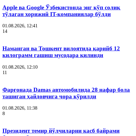
Apple ва Google Ўзбекистонда энг кўп солиқ
тўлаган хорижий IT-компаниялар бўлди
01.08.2026, 12:41
14
Наманган ва Тошкент вилоятида қарийб 12
килограмм гашиш мусодара қилинди
01.08.2026, 12:10
11
Фарғонада Damas автомобилида 28 нафар бола
ташиган ҳайдовчига чора кўрилди
01.08.2026, 11:38
8
Президент темир йўлчиларни касб байрами