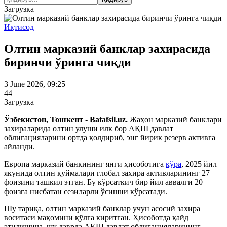
Загрузка
Иқтисод
Олтин марказий банклар захирасида
биринчи ўринга чиқди
3 June 2026, 09:25
44
Загрузка
Ўзбекистон, Тошкент - Batafsil.uz.
Жаҳон марказий банклари
захираларида олтин улуши илк бор АҚШ давлат
облигацияларини ортда қолдириб, энг йирик резерв активга
айланди.
Европа марказий банкининг янги ҳисоботига
кўра
, 2025 йил
якунида олтин қуймалари глобал захира активларининг 27
фоизини ташкил этган. Бу кўрсаткич бир йил аввалги 20
фоизга нисбатан сезиларли ўсишни кўрсатади.
Шу тариқа, олтин марказий банклар учун асосий захира
воситаси мақомини қўлга киритган. Ҳисоботда қайд
этилишича, шу даврда АҚШ давлат облигацияларининг