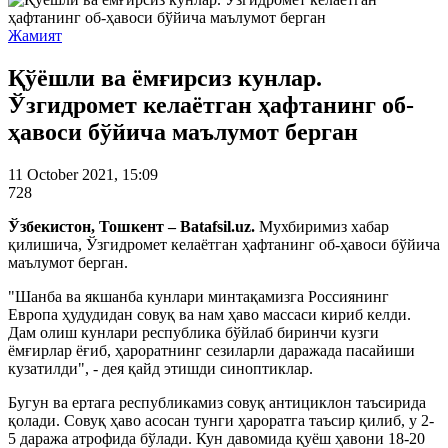
Жамият
Қўёшли ва ёмғирсиз кунлар.
Ўзгидромет келаётган ҳафтанинг об-
ҳавоси бўйича маълумот берган
11 October 2021, 15:09
728
Ўзбекистон, Тошкент – Batafsil.uz.
Мухбиримиз хабар
қилишича, Ўзгидромет келаётган ҳафтанинг об-ҳавоси бўйича
маълумот берган.
"Шанба ва якшанба кунлари минтақамизга Россиянинг
Европа ҳудудидан совуқ ва нам ҳаво массаси кириб келди.
Дам олиш кунлари республика бўйлаб биринчи кузги
ёмғирлар ёғиб, ҳароратнинг сезиларли даражада пасайиши
кузатилди", - дея қайд этишди синоптиклар.
Бугун ва ертага республикамиз совуқ антициклон таъсирида
қолади. Совуқ ҳаво асосан тунги ҳароратга таъсир қилиб, у 2-
5 даража атрофида бўлади. Кун давомида қуёш ҳавони 18-20