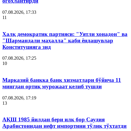
огоҳлантирди
07.08.2026, 17:33
11
Халқ демократик партияси: "Уятли хонадон" ва
"Шармандали маҳалла" каби ёндашувлар
Конституцияга зид
07.08.2026, 17:25
10
Марказий банкка банк хизматлари бўйича 11
мингдан ортиқ мурожаат келиб тушди
07.08.2026, 17:19
13
АҚШ 1985 йилдан бери илк бор Саудия
Арабистонидан нефт импортини тўлиқ тўхтатди