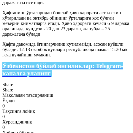
даражагача иситади.
Ҳафтанинг ўрталаридан бошлаб ҳаво ҳарорати аста-секин
кўтарилади ва октябрь ойининг ўрталарига хос бўлган
меъёрий қийматларга етади. Ҳаво ҳарорати кечаси 6-9 даража
оралиғида, кундузи - 20 дан 23 даража, жанубда – 25
даражагача бўлади.
Ҳафта давомида ёғингарчилик кутилмайди, асосан қуёшли
бўлади. 12-13 октябрь кунлари республикада шамол 15-20 м/с
гача кучайиши мумкин.
Ўзбекистон бўйлаб янгиликлар:
Telegram-
каналга уланинг
Share
Share
Мақоладан таъсирланиш
Ёқади
0
Таҳсинга лойиқ
0
Хурсандчилик
0
Ҳайрон бўлмоқ