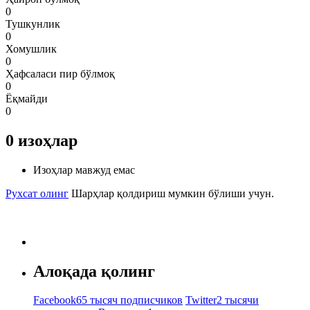
0
Тушкунлик
0
Хомушлик
0
Ҳафсаласи пир бўлмоқ
0
Ёқмайди
0
0
изоҳлар
Изоҳлар мавжуд емас
Рухсат олинг
Шарҳлар қолдириш мумкин бўлиши учун.
Алоқада қолинг
Facebook
65 тысяч подписчиков
Twitter
2 тысячи