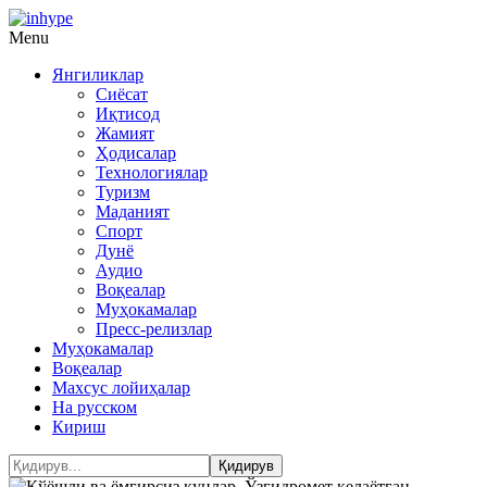
Menu
Янгиликлар
Сиёсат
Иқтисод
Жамият
Ҳодисалар
Технологиялар
Туризм
Маданият
Спорт
Дунё
Аудио
Воқеалар
Муҳокамалар
Пресс-релизлар
Муҳокамалар
Воқеалар
Махсус лойиҳалар
На русском
Кириш