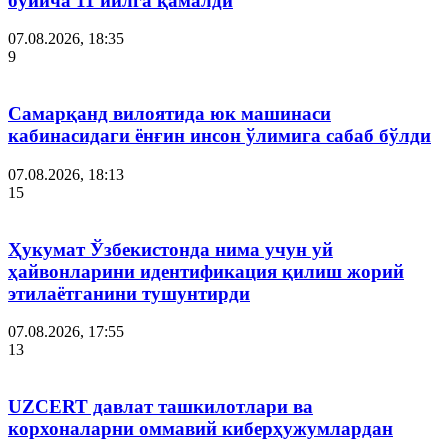
бўйича 11 йилга қамалди
07.08.2026, 18:35
9
Самарқанд вилоятида юк машинаси
кабинасидаги ёнғин инсон ўлимига сабаб бўлди
07.08.2026, 18:13
15
Ҳукумат Ўзбекистонда нима учун уй
ҳайвонларини идентификация қилиш жорий
этилаётганини тушунтирди
07.08.2026, 17:55
13
UZCERT давлат ташкилотлари ва
корхоналарни оммавий киберҳужумлардан