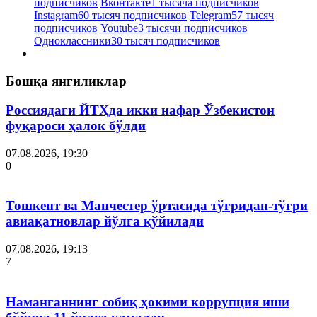
подписчиков
Вконтакте
1 тысяча подписчиков
Instagram
60 тысяч подписчиков
Telegram
57 тысяч
подписчиков
Youtube
3 тысячи подписчиков
Одноклассники
30 тысяч подписчиков
Бошқа янгиликлар
Россиядаги ЙТҲда икки нафар Ўзбекистон
фуқароси ҳалок бўлди
07.08.2026, 19:30
0
Тошкент ва Манчестер ўртасида тўғридан-тўғри
авиақатновлар йўлга қўйилади
07.08.2026, 19:13
7
Наманганнинг собиқ ҳокими коррупция иши