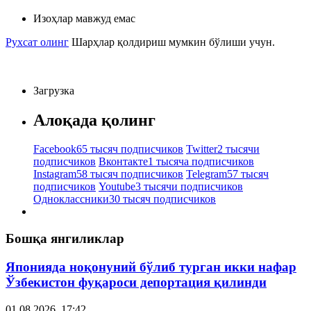
Изоҳлар мавжуд емас
Рухсат олинг
Шарҳлар қолдириш мумкин бўлиши учун.
Загрузка
Алоқада қолинг
Facebook
65 тысяч подписчиков
Twitter
2 тысячи
подписчиков
Вконтакте
1 тысяча подписчиков
Instagram
58 тысяч подписчиков
Telegram
57 тысяч
подписчиков
Youtube
3 тысячи подписчиков
Одноклассники
30 тысяч подписчиков
Бошқа янгиликлар
Японияда ноқонуний бўлиб турган икки нафар
Ўзбекистон фуқароси депортация қилинди
01.08.2026, 17:42