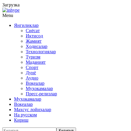
Загрузка
Menu
Янгиликлар
Сиёсат
Иқтисод
Жамият
Ҳодисалар
Технологиялар
Туризм
Маданият
Спорт
Дунё
Аудио
Воқеалар
Муҳокамалар
Пресс-релизлар
Муҳокамалар
Воқеалар
Махсус лойиҳалар
На русском
Кириш