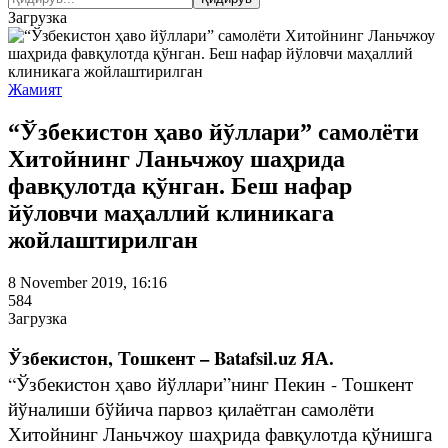
Загрузка
Жамият
“Ўзбекистон ҳаво йўллари” самолёти
Хитойнинг Ланьчжоу шаҳрида
фавқулотда қўнган. Беш нафар
йўловчи маҳаллий клиникага
жойлаштирилган
8 November 2019, 16:16
584
Загрузка
Ўзбекистон, Тошкент – Batafsil.uz ЯА.
“Ўзбекистон ҳаво йўллари”нинг Пекин
- Тошкент
йўналиши бўйича парвоз қилаётган самолёти
Хитойнинг Ланьчжоу шаҳрида фавқулотда қўнишга