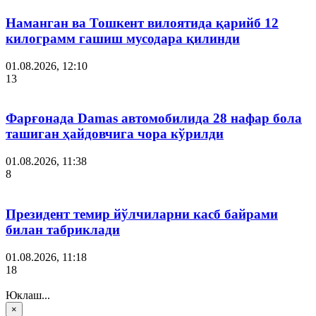
Наманган ва Тошкент вилоятида қарийб 12
килограмм гашиш мусодара қилинди
01.08.2026, 12:10
13
Фарғонада Damas автомобилида 28 нафар бола
ташиган ҳайдовчига чора кўрилди
01.08.2026, 11:38
8
Президент темир йўлчиларни касб байрами
билан табриклади
01.08.2026, 11:18
18
Юклаш...
×