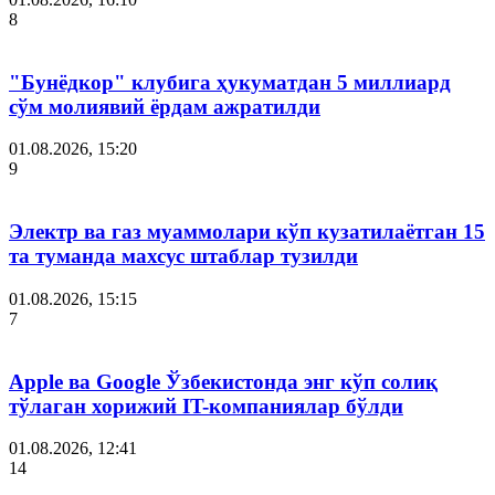
8
"Бунёдкор" клубига ҳукуматдан 5 миллиард
сўм молиявий ёрдам ажратилди
01.08.2026, 15:20
9
Электр ва газ муаммолари кўп кузатилаётган 15
та туманда махсус штаблар тузилди
01.08.2026, 15:15
7
Apple ва Google Ўзбекистонда энг кўп солиқ
тўлаган хорижий IT-компаниялар бўлди
01.08.2026, 12:41
14