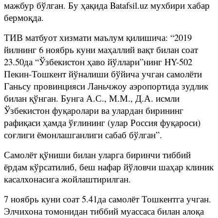
мажбур бўлган. Бу ҳақида Batafsil.uz мухбири хабар
бермоқда.
ТИВ матбуот хизмати маълум қилишича: “2019
йилнинг 6 ноябрь куни маҳаллий вақт билан соат
23.50да “Ўзбекистон ҳаво йўллари”нинг HY-502
Пекин-Тошкент йўналиши бўйича учган самолёти
Ганьсу провинцияси Ланьчжоу аэропортида зудлик
билан қўнган. Бунга А.С., М.М., Д.А. исмли
Ўзбекистон фуқаролари ва улардан бирининг
рафиқаси ҳамда ўғлининг (улар Россия фуқароси)
соғлиги ёмонлашганлиги сабаб бўлган”.
Самолёт қўниши билан уларга биринчи тиббий
ёрдам кўрсатилиб, беш нафар йўловчи шаҳар клиник
касалхонасига жойлаштирилган.
7 ноябрь куни соат 5.41да самолёт Тошкентга учган.
Элчихона томонидан тиббий муассаса билан алоқа