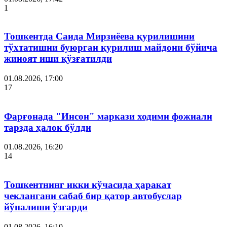
1
Тошкентда Саида Мирзиёева қурилишини
тўхтатишни буюрган қурилиш майдони бўйича
жиноят иши қўзғатилди
01.08.2026, 17:00
17
Фарғонада "Инсон" маркази ходими фожиали
тарзда ҳалок бўлди
01.08.2026, 16:20
14
Тошкентнинг икки кўчасида ҳаракат
чеклангани сабаб бир қатор автобуслар
йўналиши ўзгарди
01.08.2026, 16:10