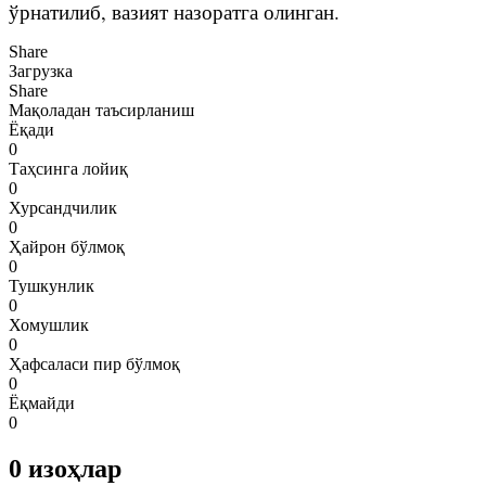
ўрнатилиб, вазият назоратга олинган.
Share
Загрузка
Share
Мақоладан таъсирланиш
Ёқади
0
Таҳсинга лойиқ
0
Хурсандчилик
0
Ҳайрон бўлмоқ
0
Тушкунлик
0
Хомушлик
0
Ҳафсаласи пир бўлмоқ
0
Ёқмайди
0
0
изоҳлар