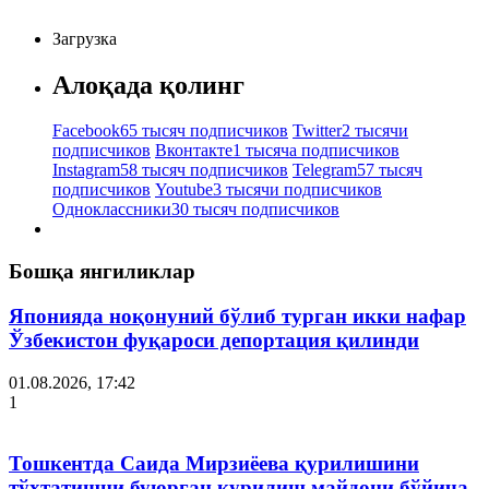
Загрузка
Алоқада қолинг
Facebook
65 тысяч подписчиков
Twitter
2 тысячи
подписчиков
Вконтакте
1 тысяча подписчиков
Instagram
58 тысяч подписчиков
Telegram
57 тысяч
подписчиков
Youtube
3 тысячи подписчиков
Одноклассники
30 тысяч подписчиков
Бошқа янгиликлар
Японияда ноқонуний бўлиб турган икки нафар
Ўзбекистон фуқароси депортация қилинди
01.08.2026, 17:42
1
Тошкентда Саида Мирзиёева қурилишини
тўхтатишни буюрган қурилиш майдони бўйича