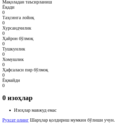
Мақоладан таъсирланиш
Ёқади
0
Таҳсинга лойиқ
0
Хурсандчилик
0
Ҳайрон бўлмоқ
0
Тушкунлик
0
Хомушлик
0
Ҳафсаласи пир бўлмоқ
0
Ёқмайди
0
0
изоҳлар
Изоҳлар мавжуд емас
Рухсат олинг
Шарҳлар қолдириш мумкин бўлиши учун.