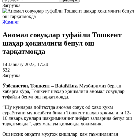
Загрузка
Жамият
Аномал совуқлар туфайли Тошкент
шаҳар ҳокимлиги бепул ош
тарқатмоқда
14 January 2023, 17:24
532
Загрузка
Ўзбекистон, Тошкент – Batafsil.uz.
Мухбиримиз берган
хабарга кўра, Тошкент шаҳар ҳокимлиги аномал совуқлар
туфайли бепул ош тарқатмоқда.
“Шу кунларда пойтахтда аномал совуқ об-ҳаво ҳукм
сураётгани муносабати билан Тошкент шаҳар ҳокимлиги 12-
16 январь кунлари шаҳримизнинг зиёфат залларида бепул ош
тарқатмоқда”, -дея маълум қилмоқда ҳокимлик.
Ош иссиқ овқатга муҳтож кишилар, кам таъминланган