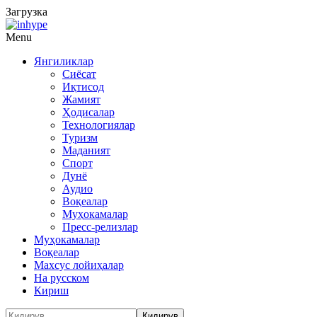
Загрузка
Menu
Янгиликлар
Сиёсат
Иқтисод
Жамият
Ҳодисалар
Технологиялар
Туризм
Маданият
Спорт
Дунё
Аудио
Воқеалар
Муҳокамалар
Пресс-релизлар
Муҳокамалар
Воқеалар
Махсус лойиҳалар
На русском
Кириш