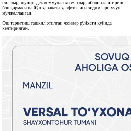
оилалар, шунингдек коммунал хизматлар, ободонлаштириш
бошқармаси ва йўл ҳаракати ҳавфсизлиги ходимлари учун
мўлжалланган.
Ош тарқатиш ташкил этилган жойлар рўйхати қуйида
келтирилган.