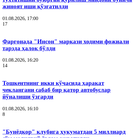
жиноят иши қўзғатилди
01.08.2026, 17:00
17
Фарғонада "Инсон" маркази ходими фожиали
тарзда ҳалок бўлди
01.08.2026, 16:20
14
Тошкентнинг икки кўчасида ҳаракат
чеклангани сабаб бир қатор автобуслар
йўналиши ўзгарди
01.08.2026, 16:10
8
"Бунёдкор" клубига ҳукуматдан 5 миллиард