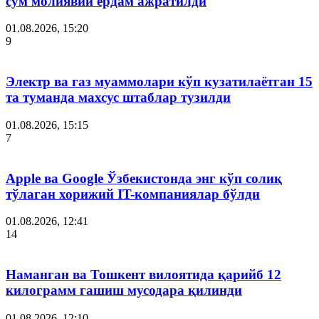
сўм молиявий ёрдам ажратилди
01.08.2026, 15:20
9
Электр ва газ муаммолари кўп кузатилаётган 15
та туманда махсус штаблар тузилди
01.08.2026, 15:15
7
Apple ва Google Ўзбекистонда энг кўп солиқ
тўлаган хорижий IT-компаниялар бўлди
01.08.2026, 12:41
14
Наманган ва Тошкент вилоятида қарийб 12
килограмм гашиш мусодара қилинди
01.08.2026, 12:10