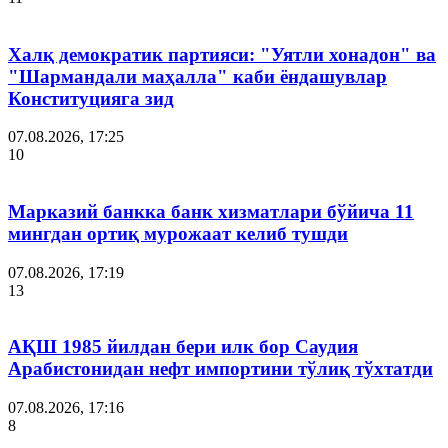
Халқ демократик партияси: "Уятли хонадон" ва
"Шармандали маҳалла" каби ёндашувлар
Конституцияга зид
07.08.2026, 17:25
10
Марказий банкка банк хизматлари бўйича 11
мингдан ортиқ мурожаат келиб тушди
07.08.2026, 17:19
13
АҚШ 1985 йилдан бери илк бор Саудия
Арабистонидан нефт импортини тўлиқ тўхтатди
07.08.2026, 17:16
8