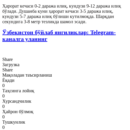
Ҳарорат кечаси 0-2 даража илиқ, кундузи 9-12 даража илиқ
бўлади. Душанба куни ҳарорат кечаси 3-5 даража илиқ,
кундузи 5-7 даража илиқ бўлиши кутилмоқда. Шарқдан
секундига 3-8 метр тезликда шамол эсади.
Ўзбекистон бўйлаб янгиликлар: Telegram-
каналга уланинг
Share
Загрузка
Share
Мақоладан таъсирланиш
Ёқади
0
Таҳсинга лойиқ
0
Хурсандчилик
0
Ҳайрон бўлмоқ
0
Тушкунлик
0