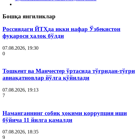
Бошқа янгиликлар
Россиядаги ЙТҲда икки нафар Ўзбекистон
фуқароси ҳалок бўлди
07.08.2026, 19:30
0
Тошкент ва Манчестер ўртасида тўғридан-тўғри
авиақатновлар йўлга қўйилади
07.08.2026, 19:13
7
Наманганнинг собиқ ҳокими коррупция иши
бўйича 11 йилга қамалди
07.08.2026, 18:35
9