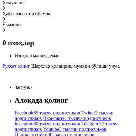
Хомушлик
0
Ҳафсаласи пир бўлмоқ
0
Ёқмайди
0
0
изоҳлар
Изоҳлар мавжуд емас
Рухсат олинг
Шарҳлар қолдириш мумкин бўлиши учун.
Загрузка
Алоқада қолинг
Facebook
65 тысяч подписчиков
Twitter
2 тысячи
подписчиков
Вконтакте
1 тысяча подписчиков
Instagram
60 тысяч подписчиков
Telegram
57 тысяч
подписчиков
Youtube
3 тысячи подписчиков
Одноклассники
30 тысяч подписчиков