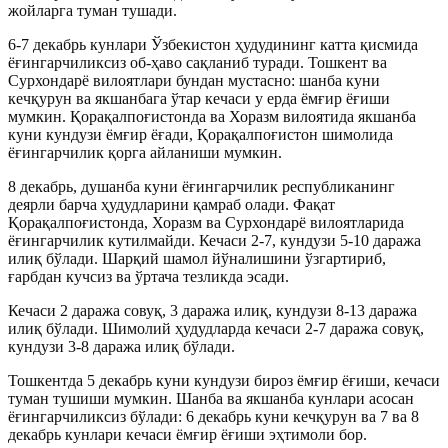
жойларга туман тушади.
6-7 декабрь кунлари Ўзбекистон ҳудудининг катта қисмида
ёғингарчиликсиз об-ҳаво сақланиб туради. Тошкент ва
Сурхондарё вилоятлари бундан мустасно: шанба куни
кечқурун ва якшанбага ўтар кечаси у ерда ёмғир ёғиши
мумкин. Қорақалпоғистонда ва Хоразм вилоятида якшанба
куни кундузи ёмғир ёғади, Қорақалпоғистон шимолида
ёғингарчилик қорга айланиши мумкин.
8 декабрь, душанба куни ёғингарчилик республиканинг
деярли барча ҳудудларини қамраб олади. Фақат
Қорақалпоғистонда, Хоразм ва Сурхондарё вилоятларида
ёғингарчилик кутилмайди. Кечаси 2-7, кундузи 5-10 даража
илиқ бўлади. Шарқий шамол йўналишини ўзгартириб,
ғарбдан кучсиз ва ўртача тезликда эсади.
Кечаси 2 даража совуқ, 3 даража илиқ, кундузи 8-13 даража
илиқ бўлади. Шимолий ҳудудларда кечаси 2-7 даража совуқ,
кундузи 3-8 даража илиқ бўлади.
Тошкентда 5 декабрь куни кундузи бироз ёмғир ёғиши, кечаси
туман тушиши мумкин. Шанба ва якшанба кунлари асосан
ёғингарчиликсиз бўлади: 6 декабрь куни кечқурун ва 7 ва 8
декабрь кунлари кечаси ёмғир ёғиши эҳтимоли бор.