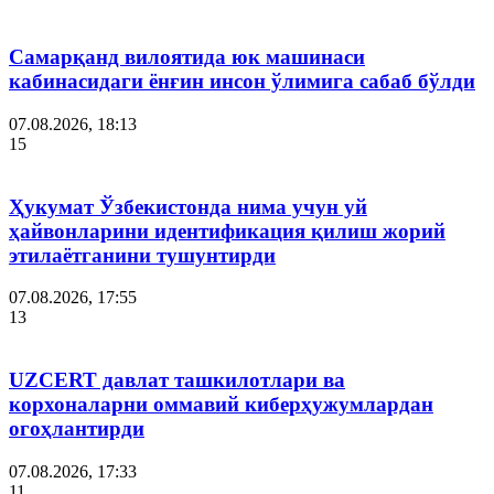
Самарқанд вилоятида юк машинаси
кабинасидаги ёнғин инсон ўлимига сабаб бўлди
07.08.2026, 18:13
15
Ҳукумат Ўзбекистонда нима учун уй
ҳайвонларини идентификация қилиш жорий
этилаётганини тушунтирди
07.08.2026, 17:55
13
UZCERT давлат ташкилотлари ва
корхоналарни оммавий киберҳужумлардан
огоҳлантирди
07.08.2026, 17:33
11