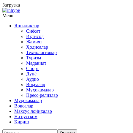
Загрузка
Menu
Янгиликлар
Сиёсат
Иқтисод
Жамият
Ҳодисалар
Технологиялар
Туризм
Маданият
Спорт
Дунё
Аудио
Воқеалар
Муҳокамалар
Пресс-релизлар
Муҳокамалар
Воқеалар
Махсус лойиҳалар
На русском
Кириш