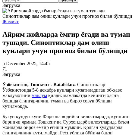
Загрузка
Жамият
Айрим жойларда ёмғир ёғади ва туман
тушади. Синоптиклар дам олиш
кунлари учун прогноз билан бўлишди
5 December 2025, 14:45
71
Загрузка
Ўзбекистон, Тошкент - Batafsil.uz
. Синоптиклар
Ўзбекистонда 5-8 декабрь кунлари кузатиладиган об-ҳаво
маълумотини
маълум
қилди: мамлакатда кейинги ҳафта
бошида ёғингарчилик, туман ва бироз совуқ бўлиши
кутилмоқда.
Бугун кундуз куни Фарғона водийси вилоятларида, куннинг
биринчи ярмида Тошкент ва Сурхондарё вилоятларида баъзи
жойларда бироз ёмғир ёғиши мумкин. Қолган ҳудудларда
ёғингарчилик кутилмайди. Республика бўйича баъзи