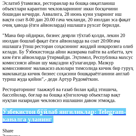
Эслатиб ўтамизки, ресторанлар ва бошқа овқатланиш
объектлари карантин чекловларининг икки босқичини
бошидан кечирди. Аввалига, 28 июнь куни уларнинг иш
вақти соат 8-00 дан 20.00 гача чекланди, 20 июлдан эса фақат
очиқ ҳавода (ёзги айвонларда) ишлашга рухсат берилди.
"Мана бир ойдирки, бизнес деярли тўхтаб қолди, лекин 20
июлдан бошлаб фақат ёзги айвонларда ва соат 20:00гача
ишлашга ўтиш ресторан соҳасининг жиддий инқирозига олиб
келади. Бу Ўзбекистонда айни жазирама пайти ва албатта, ҳеч
ким ёзги айвонларда ўтирмайди. Эҳтимол, Республика махсус
комиссияси айнан шу мақсадни кўзлагандир. Мазкур
комиссиянинг малакасиз аъзолари тимсолида кичик бир гуруҳ
мамлакатда кичик бизнес соҳасини бошқараётганини англаб
туриш жуда қийин",- деди Артур Рудомёткин.
Рестораторнинг таажжуб ва ғазаб билан қайд этишича,
бассейнлар, боғлар ва бошқа кўнгилочар объектлар вақт
нуқтаи назаридан чекловсиз ишлашни давом этмоқда.
Ўзбекистон бўйлаб янгиликлар:
Telegram-
каналга уланинг
Share