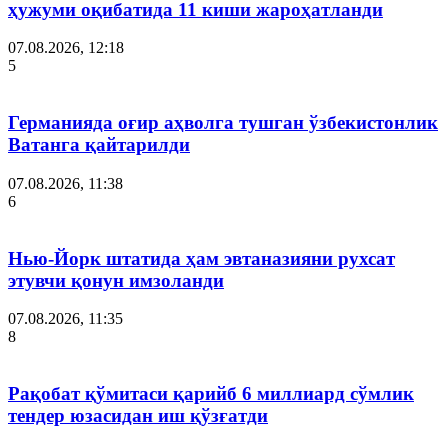
ҳужуми оқибатида 11 киши жароҳатланди
07.08.2026, 12:18
5
Германияда оғир аҳволга тушган ўзбекистонлик
Ватанга қайтарилди
07.08.2026, 11:38
6
Нью-Йорк штатида ҳам эвтаназияни рухсат
этувчи қонун имзоланди
07.08.2026, 11:35
8
Рақобат қўмитаси қарийб 6 миллиард сўмлик
тендер юзасидан иш қўзғатди