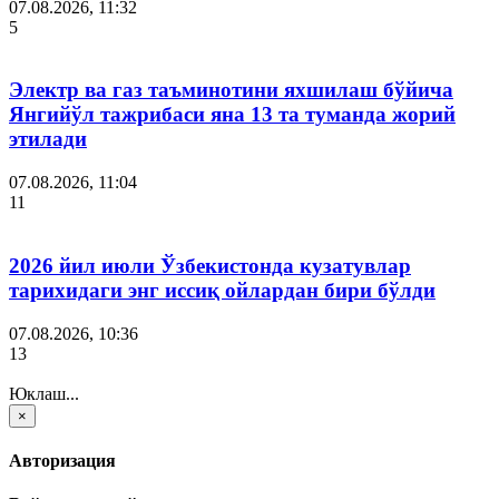
07.08.2026, 11:32
5
Электр ва газ таъминотини яхшилаш бўйича
Янгийўл тажрибаси яна 13 та туманда жорий
этилади
07.08.2026, 11:04
11
2026 йил июли Ўзбекистонда кузатувлар
тарихидаги энг иссиқ ойлардан бири бўлди
07.08.2026, 10:36
13
Юклаш...
×
Авторизация