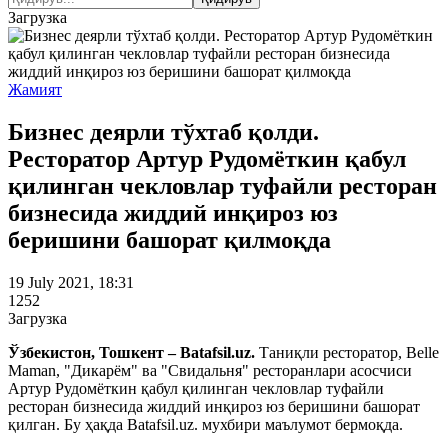
Загрузка
Жамият
Бизнес деярли тўхтаб қолди.
Ресторатор Артур Рудомёткин қабул
қилинган чекловлар туфайли ресторан
бизнесида жиддий инқироз юз
беришини башорат қилмоқда
19 July 2021, 18:31
1252
Загрузка
Ўзбекистон, Тошкент – Batafsil.uz.
Таниқли ресторатор, Belle
Maman, "Дикарём" ва "Свидальня" ресторанлари асосчиси
Артур Рудомёткин қабул қилинган чекловлар туфайли
ресторан бизнесида жиддий инқироз юз беришини башорат
қилган. Бу ҳақда Batafsil.uz. мухбири маълумот бермоқда.