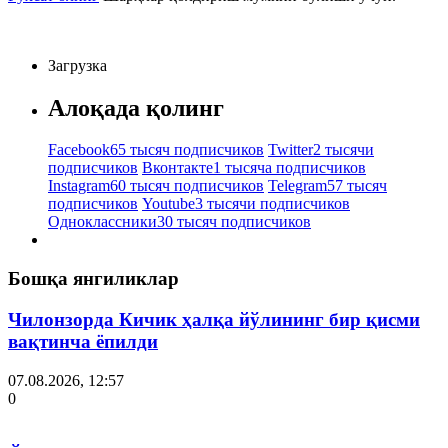
Загрузка
Алоқада қолинг
Facebook
65 тысяч подписчиков
Twitter
2 тысячи
подписчиков
Вконтакте
1 тысяча подписчиков
Instagram
60 тысяч подписчиков
Telegram
57 тысяч
подписчиков
Youtube
3 тысячи подписчиков
Одноклассники
30 тысяч подписчиков
Бошқа янгиликлар
Чилонзорда Кичик ҳалқа йўлининг бир қисми
вақтинча ёпилди
07.08.2026, 12:57
0