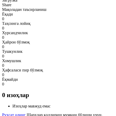
Загрузка
Share
Мақоладан таъсирланиш
Ёқади
0
Таҳсинга лойиқ
0
Хурсандчилик
0
Ҳайрон бўлмоқ
0
Тушкунлик
0
Хомушлик
0
Ҳафсаласи пир бўлмоқ
0
Ёқмайди
0
0
изоҳлар
Изоҳлар мавжуд емас
Рухсат олинг
Шарҳлар қолдириш мумкин бўлиши учун.