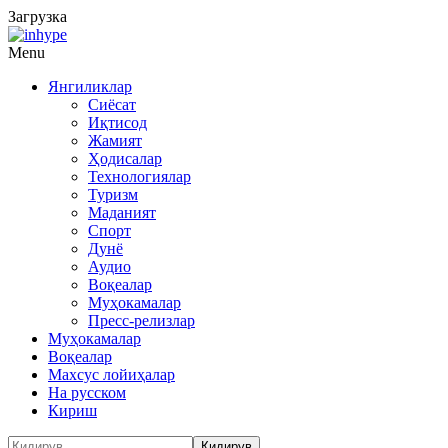
Загрузка
Menu
Янгиликлар
Сиёсат
Иқтисод
Жамият
Ҳодисалар
Технологиялар
Туризм
Маданият
Спорт
Дунё
Аудио
Воқеалар
Муҳокамалар
Пресс-релизлар
Муҳокамалар
Воқеалар
Махсус лойиҳалар
На русском
Кириш