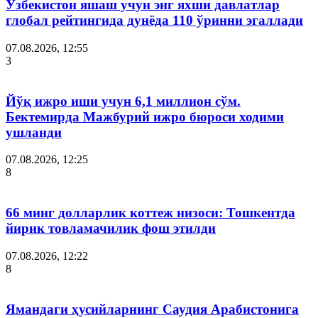
Ўзбекистон яшаш учун энг яхши давлатлар
глобал рейтингида дунёда 110 ўринни эгаллади
07.08.2026, 12:55
3
Йўқ ижро иши учун 6,1 миллион сўм.
Бектемирда Мажбурий ижро бюроси ходими
ушланди
07.08.2026, 12:25
8
66 минг долларлик коттеж низоси: Тошкентда
йирик товламачилик фош этилди
07.08.2026, 12:22
8
Ямандаги ҳусийларнинг Саудия Арабистонига