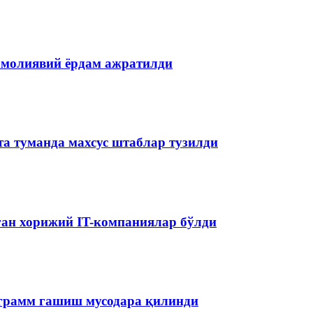
 молиявий ёрдам ажратилди
та туманда махсус штаблар тузилди
аган хорижий IT-компаниялар бўлди
ограмм гашиш мусодара қилинди