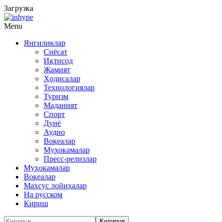
Загрузка
Menu
Янгиликлар
Сиёсат
Иқтисод
Жамият
Ҳодисалар
Технологиялар
Туризм
Маданият
Спорт
Дунё
Аудио
Воқеалар
Муҳокамалар
Пресс-релизлар
Муҳокамалар
Воқеалар
Махсус лойиҳалар
На русском
Кириш