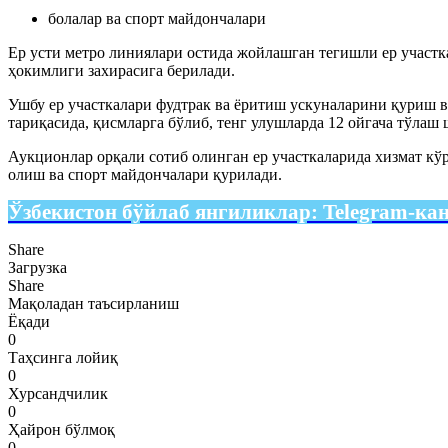
болалар ва спорт майдончалари
Ер усти метро линиялари остида жойлашган тегишли ер участк
ҳокимлиги захирасига берилади.
Ушбу ер участкалари фудтрак ва ёритиш ускуналарини қуриш в
тариқасида, қисмларга бўлиб, тенг улушларда 12 ойгача тўлаш
Аукционлар орқали сотиб олинган ер участкаларида хизмат кў
олиш ва спорт майдончалари қурилади.
Ўзбекистон бўйлаб янгиликлар:
Telegram-ка
Share
Загрузка
Share
Мақоладан таъсирланиш
Ёқади
0
Таҳсинга лойиқ
0
Хурсандчилик
0
Ҳайрон бўлмоқ
0