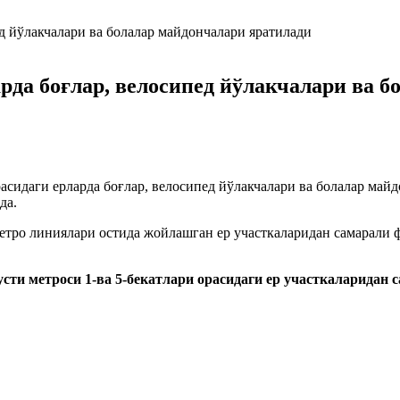
арда боғлар, велосипед йўлакчалари ва 
расидаги ерларда боғлар, велосипед йўлакчалари ва болалар май
қда.
метро линиялари остида жойлашган ер участкаларидан самарали 
сти метроси 1-ва 5-бекатлари орасидаги ер участкаларидан