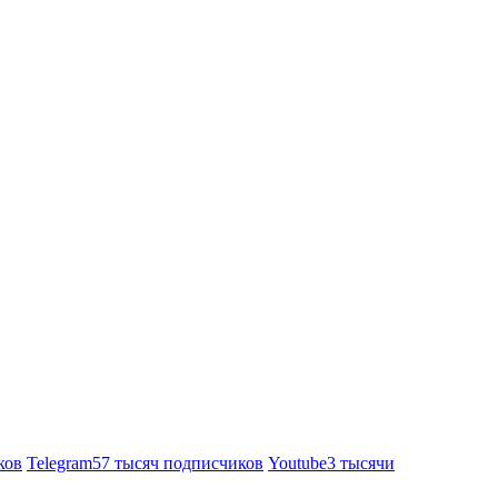
ков
Telegram
57 тысяч подписчиков
Youtube
3 тысячи