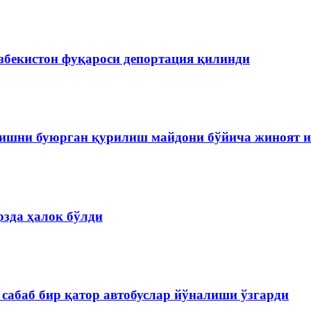
збекистон фуқароси депортация қилинди
ишни буюрган қурилиш майдони бўйича жиноят и
зда ҳалок бўлди
сабаб бир қатор автобуслар йўналиши ўзгарди