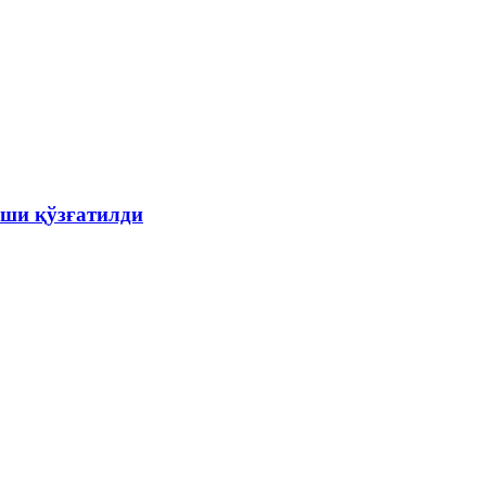
ши қўзғатилди