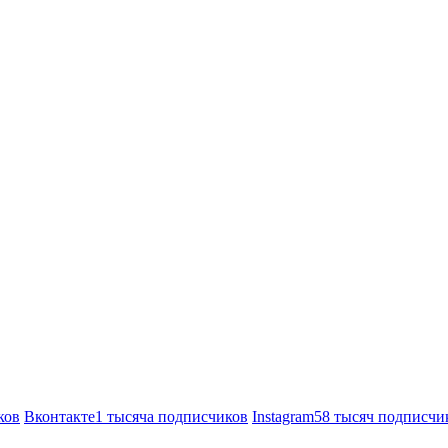
ков
Вконтакте
1 тысяча подписчиков
Instagram
58 тысяч подписчи