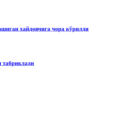
ашиган ҳайдовчига чора кўрилди
н табриклади