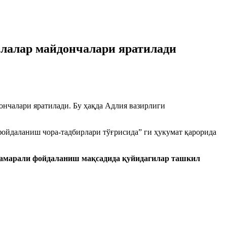
болалар майдончалари яратилади
дончалари яратилади. Бу ҳақда Адлия вазирлиги
фойдаланиш чора-тадбирлари тўғрисида” ги ҳукумат қарорида
 самарали фойдаланиш мақсадида қуйидагилар ташкил