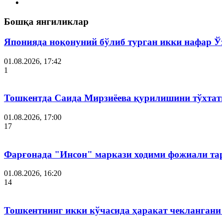
Бошқа янгиликлар
Японияда ноқонуний бўлиб турган икки нафар Ў
01.08.2026, 17:42
1
Тошкентда Саида Мирзиёева қурилишини тўхтат
01.08.2026, 17:00
17
Фарғонада "Инсон" маркази ходими фожиали тар
01.08.2026, 16:20
14
Тошкентнинг икки кўчасида ҳаракат чеклангани 