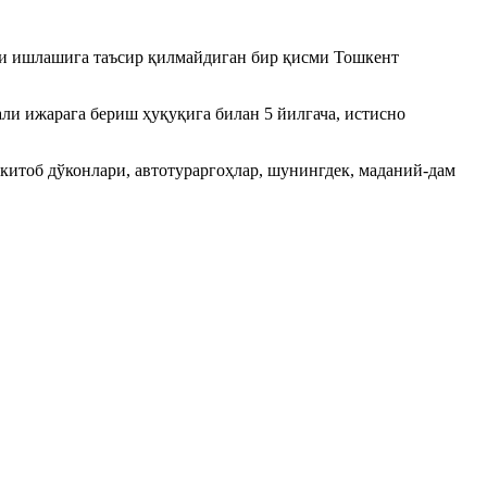
ари ишлашига таъсир қилмайдиган бир қисми Тошкент
ли ижарага бериш ҳуқуқига билан 5 йилгача, истисно
 китоб дўконлари, автотураргоҳлар, шунингдек, маданий-дам