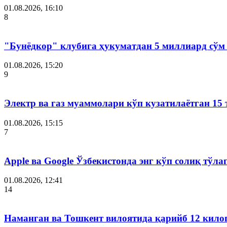
01.08.2026, 16:10
8
"Бунёдкор" клубига ҳукуматдан 5 миллиард сўм
01.08.2026, 15:20
9
Электр ва газ муаммолари кўп кузатилаётган 15 
01.08.2026, 15:15
7
Apple ва Google Ўзбекистонда энг кўп солиқ тўл
01.08.2026, 12:41
14
Наманган ва Тошкент вилоятида қарийб 12 кил