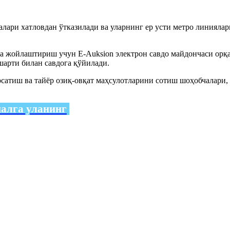
алари хатловдан ўтказилади ва уларнинг ер усти метро линиял
а жойлаштириш учун E-Auksion электрон савдо майдончаси орқа
 шарти билан савдога қўйилади.
рсатиш ва тайёр озиқ-овқат маҳсулотларини сотиш шоҳобчалари,
налга уланинг