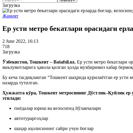
Загрузка
Жамият
Ер усти метро бекатлари орасидаги ерл
2 June 2022, 16:13
718
Загрузка
Ўзбекистон, Тошкент – Batafsil.uz.
Ер усти метро бекатлари о
маълумотларига ҳавола қилган ҳолда мухбиримиз хабар бермо
Бу кеча тасдиқланган “Тошкент шаҳрида қурилаётган ер усти 
назарда тутилган.
Ҳужжатга кўра, Тошкент метросининг Дўстлик–Қуйлик ер у
этилади:
пиёдалар юриш ва велосипед йўлакчалари
автотураргоҳлар
шаҳар аҳолисининг сайри учун боғлар