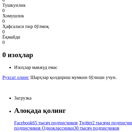
Тушкунлик
0
Хомушлик
0
Ҳафсаласи пир бўлмоқ
0
Ёқмайди
0
0
изоҳлар
Изоҳлар мавжуд емас
Рухсат олинг
Шарҳлар қолдириш мумкин бўлиши учун.
Загрузка
Алоқада қолинг
Facebook
65 тысяч подписчиков
Twitter
2 тысячи подписчи
подписчиков
Одноклассники
30 тысяч подписчиков