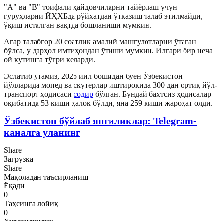
"А" ва "B" тоифали ҳайдовчиларни тайёрлаш учун
гуруҳларни ЙҲХБда рўйхатдан ўтказиш талаб этилмайди,
ўқиш исталган вақтда бошланиши мумкин.
Агар талабгор 20 соатлик амалий машғулотларни ўтаган
бўлса, у дарҳол имтиҳондан ўтиши мумкин. Илгари бир неча
ой кутишга тўғри келарди.
Эслатиб ўтамиз, 2025 йил бошидан буён Ўзбекистон
йўлларида мопед ва скутерлар иштирокида 300 дан ортиқ йўл-
транспорт ҳодисаси
содир
бўлган. Бундай бахтсиз ҳодисалар
оқибатида 53 киши ҳалок бўлди, яна 259 киши жароҳат олди.
Ўзбекистон бўйлаб янгиликлар: Telegram-
каналга уланинг
Share
Загрузка
Share
Мақоладан таъсирланиш
Ёқади
0
Таҳсинга лойиқ
0