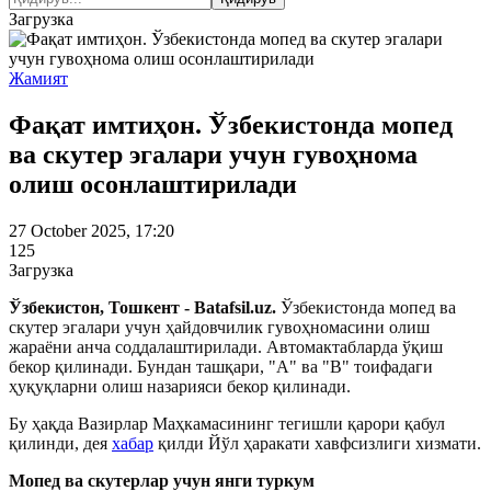
Загрузка
Жамият
Фақат имтиҳон. Ўзбекистонда мопед
ва скутер эгалари учун гувоҳнома
олиш осонлаштирилади
27 October 2025, 17:20
125
Загрузка
Ўзбекистон, Тошкент - Batafsil.uz.
Ўзбекистонда мопед ва
скутер эгалари учун ҳайдовчилик гувоҳномасини олиш
жараёни анча соддалаштирилади. Автомактабларда ўқиш
бекор қилинади. Бундан ташқари, "А" ва "B" тоифадаги
ҳуқуқларни олиш назарияси бекор қилинади.
Бу ҳақда Вазирлар Маҳкамасининг тегишли қарори қабул
қилинди, дея
хабар
қилди Йўл ҳаракати хавфсизлиги хизмати.
Мопед ва скутерлар учун янги туркум