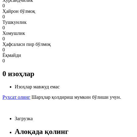
Хурсандчилик
0
Ҳайрон бўлмоқ
0
Тушкунлик
0
Хомушлик
0
Ҳафсаласи пир бўлмоқ
0
Ёқмайди
0
0
изоҳлар
Изоҳлар мавжуд емас
Рухсат олинг
Шарҳлар қолдириш мумкин бўлиши учун.
Загрузка
Алоқада қолинг