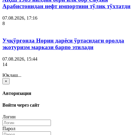
Арабистонидан нефт импортини тўлиқ тўхтатди
07.08.2026, 17:16
8
Учқўрғонда Норин дарёси ўртасидаги оролда
экотуризм маркази барпо этилади
07.08.2026, 15:44
14
Юклаш...
×
Авторизация
Войти через сайт
Логин
Парол