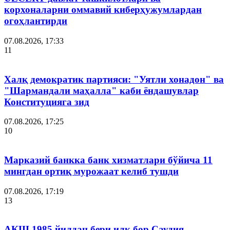
корхоналарни оммавий киберҳужумлардан
огоҳлантирди
07.08.2026, 17:33
11
Халқ демократик партияси: "Уятли хонадон" ва
"Шармандали маҳалла" каби ёндашувлар
Конституцияга зид
07.08.2026, 17:25
10
Марказий банкка банк хизматлари бўйича 11
мингдан ортиқ мурожаат келиб тушди
07.08.2026, 17:19
13
АҚШ 1985 йилдан бери илк бор Саудия