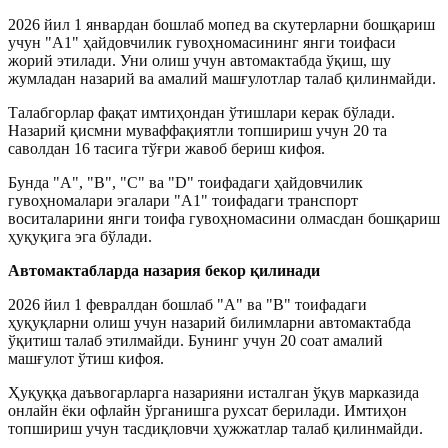
2026 йил 1 январдан бошлаб мопед ва скутерларни бошқариш
учун "A1" ҳайдовчилик гувоҳномасининг янги тоифаси
жорий этилади. Уни олиш учун автомактабда ўқиш, шу
жумладан назарий ва амалий машғулотлар талаб қилинмайди.
Талабгорлар фақат имтиҳондан ўтишлари керак бўлади.
Назарий қисмни муваффақиятли топшириш учун 20 та
саволдан 16 тасига тўғри жавоб бериш кифоя.
Бунда "A", "B", "C" ва "D" тоифадаги ҳайдовчилик
гувоҳномалари эгалари "A1" тоифадаги транспорт
воситаларини янги тоифа гувоҳномасини олмасдан бошқариш
ҳуқуқига эга бўлади.
Автомактабларда назария бекор қилинади
2026 йил 1 февралдан бошлаб "А" ва "B" тоифадаги
ҳуқуқларни олиш учун назарий билимларни автомактабда
ўқитиш талаб этилмайди. Бунинг учун 20 соат амалий
машғулот ўтиш кифоя.
Ҳуқуққа даъвогарларга назарияни исталган ўқув марказида
онлайн ёки офлайн ўрганишга рухсат берилади. Имтиҳон
топшириш учун тасдиқловчи ҳужжатлар талаб қилинмайди.