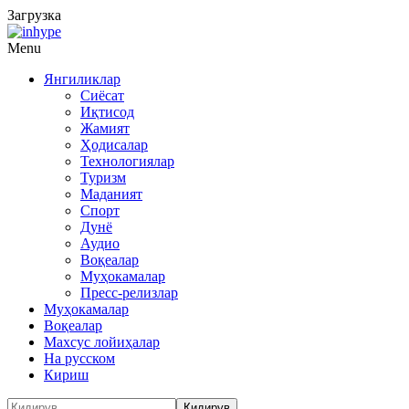
Загрузка
Menu
Янгиликлар
Сиёсат
Иқтисод
Жамият
Ҳодисалар
Технологиялар
Туризм
Маданият
Спорт
Дунё
Аудио
Воқеалар
Муҳокамалар
Пресс-релизлар
Муҳокамалар
Воқеалар
Махсус лойиҳалар
На русском
Кириш