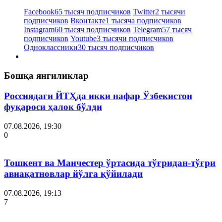
Facebook
65 тысяч подписчиков
Twitter
2 тысячи
подписчиков
Вконтакте
1 тысяча подписчиков
Instagram
60 тысяч подписчиков
Telegram
57 тысяч
подписчиков
Youtube
3 тысячи подписчиков
Одноклассники
30 тысяч подписчиков
Бошқа янгиликлар
Россиядаги ЙТҲда икки нафар Ўзбекистон
фуқароси ҳалок бўлди
07.08.2026, 19:30
0
Тошкент ва Манчестер ўртасида тўғридан-тўғри
авиақатновлар йўлга қўйилади
07.08.2026, 19:13
7