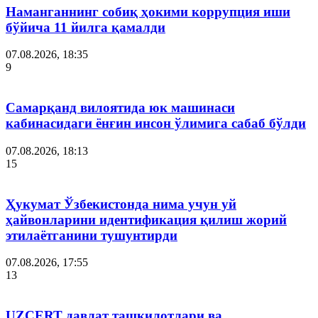
Наманганнинг собиқ ҳокими коррупция иши
бўйича 11 йилга қамалди
07.08.2026, 18:35
9
Самарқанд вилоятида юк машинаси
кабинасидаги ёнғин инсон ўлимига сабаб бўлди
07.08.2026, 18:13
15
Ҳукумат Ўзбекистонда нима учун уй
ҳайвонларини идентификация қилиш жорий
этилаётганини тушунтирди
07.08.2026, 17:55
13
UZCERT давлат ташкилотлари ва