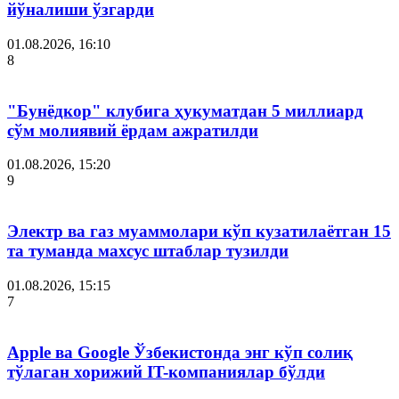
йўналиши ўзгарди
01.08.2026, 16:10
8
"Бунёдкор" клубига ҳукуматдан 5 миллиард
сўм молиявий ёрдам ажратилди
01.08.2026, 15:20
9
Электр ва газ муаммолари кўп кузатилаётган 15
та туманда махсус штаблар тузилди
01.08.2026, 15:15
7
Apple ва Google Ўзбекистонда энг кўп солиқ
тўлаган хорижий IT-компаниялар бўлди