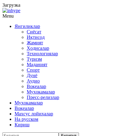
Загрузка
Menu
Янгиликлар
Сиёсат
Иқтисод
Жамият
Ҳодисалар
Технологиялар
Туризм
Маданият
Спорт
Дунё
Аудио
Воқеалар
Муҳокамалар
Пресс-релизлар
Муҳокамалар
Воқеалар
Махсус лойиҳалар
На русском
Кириш