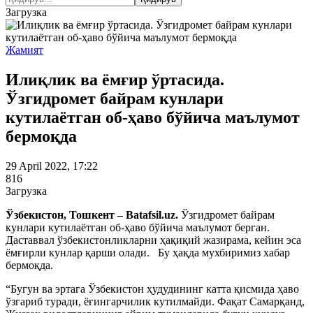
Загрузка
Жамият
Илиқлик ва ёмғир ўртасида.
Ўзгидромет байрам кунлари
кутилаётган об-ҳаво бўйича маълумот
бермоқда
29 April 2022, 17:22
816
Загрузка
Ўзбекистон, Тошкент – Batafsil.uz.
Ўзгидромет байрам
кунлари кутилаётган об-ҳаво бўйича маълумот берган.
Даставвал ўзбекистонликларни ҳақиқий жазирама, кейин эса
ёмғирли кунлар қарши олади. Бу ҳақда мухбиримиз хабар
бермоқда.
“Бугун ва эртага Ўзбекистон ҳудудининг катта қисмида ҳаво
ўзгариб туради, ёғингарчилик кутилмайди. Фақат Самарқанд,