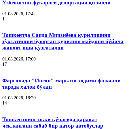
Ўзбекистон фуқароси депортация қилинди
01.08.2026, 17:42
1
Тошкентда Саида Мирзиёева қурилишини
тўхтатишни буюрган қурилиш майдони бўйича
жиноят иши қўзғатилди
01.08.2026, 17:00
17
Фарғонада "Инсон" маркази ходими фожиали
тарзда ҳалок бўлди
01.08.2026, 16:20
14
Тошкентнинг икки кўчасида ҳаракат
чеклангани сабаб бир қатор автобуслар