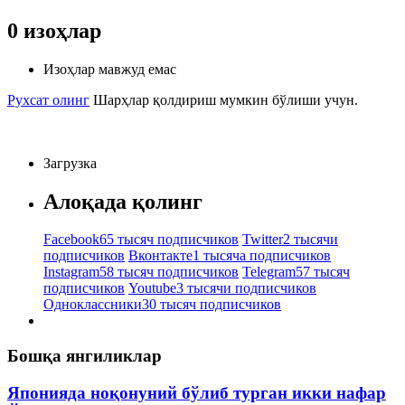
0
изоҳлар
Изоҳлар мавжуд емас
Рухсат олинг
Шарҳлар қолдириш мумкин бўлиши учун.
Загрузка
Алоқада қолинг
Facebook
65 тысяч подписчиков
Twitter
2 тысячи
подписчиков
Вконтакте
1 тысяча подписчиков
Instagram
58 тысяч подписчиков
Telegram
57 тысяч
подписчиков
Youtube
3 тысячи подписчиков
Одноклассники
30 тысяч подписчиков
Бошқа янгиликлар
Японияда ноқонуний бўлиб турган икки нафар