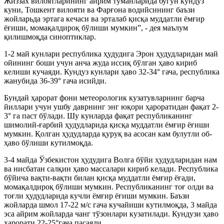
Жиззах вилоятларининг айрим туманларида бугун кундуз
куни, Тошкент вилояти ва Фарғона водийсининг баъзи
жойларьда эртага кечаси ва эрталаб қисқа муддатли ёмғир
ёғиши, момақалдироқ бўлиши мумкин”, - дея маълум
қилишмоқда синоптиклар.
1-2 май кунлари республика ҳудудига Эрон ҳудудларидан май
ойининг боши учун анча жуда иссиқ бўлган ҳаво кириб
келиши кучаяди. Кундуз кунлари ҳаво 32-34° гача, республика
жанубида 36-39° гача исийди.
Бундай ҳарорат фони метеорологик кузатувларнинг барча
йиллари учун ушбу даврнинг энг юқори ҳароратидан фақат 2-
3° га паст бўлади. Шу кунларда фақат республиканинг
шимолий-ғарбий ҳудудларида қисқа муддатли ёмғир ёғиши
мумкин. Қолган ҳудудларда қуруқ ва асосан кам булутли об-
ҳаво бўлиши кутилмоқда.
3-4 майда Ўзбекистон ҳудудига Волга бўйи ҳудудларидан нам
ва нисбатан салқин ҳаво массалари кириб келади. Республика
бўйича вақти-вақти билан қисқа муддатли ёмғир ёғади,
момақалдироқ бўлиши мумкин. Республиканинг тоғ олди ва
тоғли ҳудудларида кучли ёмғир ёғиши мумкин. Баъзи
жойларда шмол 17-22 м/с гача кучайиши кутилмоқда, 3 майда
эса айрим жойларда чанг тўзонлари кузатилади. Кундузи ҳаво
ҳарорати 22-25°гача пасаяди.