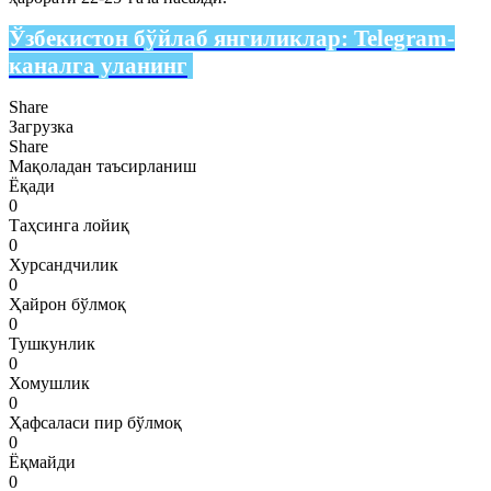
Ўзбекистон бўйлаб янгиликлар:
Telegram-
каналга уланинг
Share
Загрузка
Share
Мақоладан таъсирланиш
Ёқади
0
Таҳсинга лойиқ
0
Хурсандчилик
0
Ҳайрон бўлмоқ
0
Тушкунлик
0
Хомушлик
0
Ҳафсаласи пир бўлмоқ
0
Ёқмайди
0