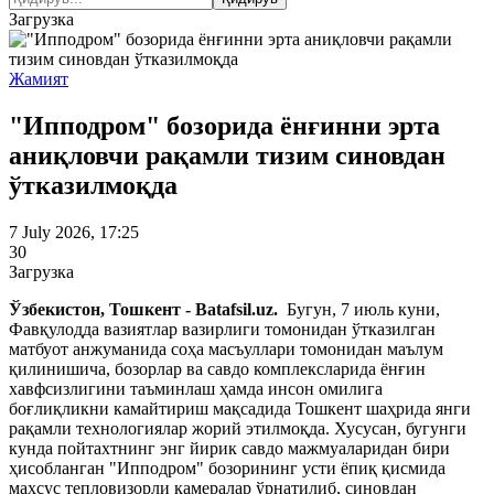
Загрузка
Жамият
"Ипподром" бозорида ёнғинни эрта
аниқловчи рақамли тизим синовдан
ўтказилмоқда
7 July 2026, 17:25
30
Загрузка
Ўзбекистон, Тошкент - Batafsil.uz
.
Бугун, 7 июль куни,
Фавқулодда вазиятлар вазирлиги томонидан ўтказилган
матбуот анжуманида соҳа масъуллари томонидан маълум
қилинишича, бозорлар ва савдо комплексларида ёнғин
хавфсизлигини таъминлаш ҳамда инсон омилига
боғлиқликни камайтириш мақсадида Тошкент шаҳрида янги
рақамли технологиялар жорий этилмоқда. Хусусан, бугунги
кунда пойтахтнинг энг йирик савдо мажмуаларидан бири
ҳисобланган "Ипподром" бозорининг усти ёпиқ қисмида
махсус тепловизорли камералар ўрнатилиб, синовдан