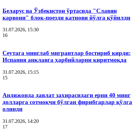
Беларус ва Ўзбекистон ўртасида "Славян
карвони" блок-поезди қатнови йўлга қўйилди
31.07.2026, 15:30
16
Сеутага минглаб мигрантлар бостириб кирди:
Испания анклавга ҳарбийларни киритмоқда
31.07.2026, 15:15
15
Андижонда давлат захирасидаги ерни 40 минг
долларга сотмоқчи бўлган фирибгарлар қўлга
олинди
31.07.2026, 14:20
17