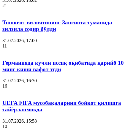
31.07.2026, 18:02
21
Тошкент вилоятининг Зангиота туманида
зилзила содир бўлди
31.07.2026, 17:00
11
Германияда кучли иссиқ оқибатида қарийб 10
минг киши вафот этди
31.07.2026, 16:30
16
UEFA FIFA мусобақаларини бойкот қилишга
тайёрланмоқда
31.07.2026, 15:58
10