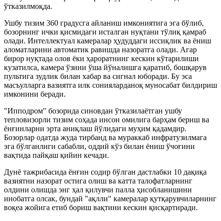
ўтказилмоқда.
Ушбу тизим 360 градусга айланиш имкониятига эга бўлиб,
бозорнинг ички қисмидаги исталган нуқтани тўлиқ қамраб
олади. Интеллектуал камералар ҳудуддаги иссиқлик ва ёниш
аломатларини автоматик равишда назоратга олади. Агар
бирор нуқтада олов ёки ҳароратнинг кескин кўтарилиши
кузатилса, камера ўзини ўша йўналишга қаратиб, бошқарув
пультига зудлик билан хабар ва сигнал юборади. Бу эса
масъулларга вазиятга илк сонияларданоқ муносабат билдириш
имконини беради.
"Ипподром" бозорида синовдан ўтказилаётган ушбу
тепловизорли тизим соҳада инсон омилига барҳам бериш ва
ёнғинларни эрта аниқлаш йўлидаги муҳим қадамдир.
Бозорлар одатда жуда тирбанд ва мураккаб инфратузилмага
эга бўлганлиги сабабли, оддий кўз билан ёниш ўчоғини
вақтида пайқаш қийин кечади.
Дунё тажрибасида ёнғин содир бўлган дастлабки 10 дақиқа
вазиятни назорат остига олиш ва катта талофатларнинг
олдини олишда энг ҳал қилувчи палла ҳисобланишини
инобатга олсак, бундай "ақлли" камералар қутқарувчиларнинг
воқеа жойига етиб бориш вақтини кескин қисқартиради.