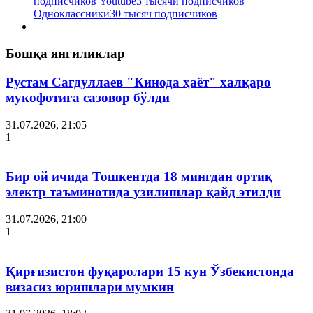
подписчиков
Youtube
3 тысячи подписчиков
Одноклассники
30 тысяч подписчиков
Бошқа янгиликлар
Рустам Сагдуллаев "Кинода ҳаёт" халқаро
мукофотига сазовор бўлди
31.07.2026, 21:05
1
Бир ой ичида Тошкентда 18 мингдан ортиқ
электр таъминотида узилишлар қайд этилди
31.07.2026, 21:00
1
Қирғизистон фуқаролари 15 кун Ўзбекистонда
визасиз юришлари мумкин