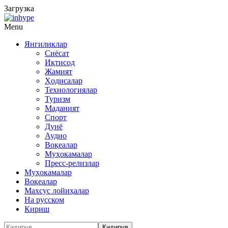
Загрузка
Menu
Янгиликлар
Сиёсат
Иқтисод
Жамият
Ҳодисалар
Технологиялар
Туризм
Маданият
Спорт
Дунё
Аудио
Воқеалар
Муҳокамалар
Пресс-релизлар
Муҳокамалар
Воқеалар
Махсус лойиҳалар
На русском
Кириш