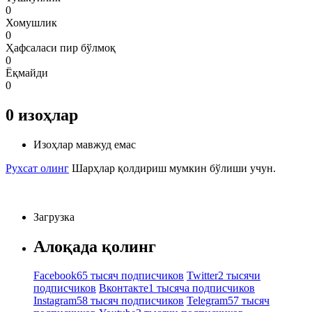
0
Хомушлик
0
Ҳафсаласи пир бўлмоқ
0
Ёқмайди
0
0
изоҳлар
Изоҳлар мавжуд емас
Рухсат олинг
Шарҳлар қолдириш мумкин бўлиши учун.
Загрузка
Алоқада қолинг
Facebook
65 тысяч подписчиков
Twitter
2 тысячи
подписчиков
Вконтакте
1 тысяча подписчиков
Instagram
58 тысяч подписчиков
Telegram
57 тысяч