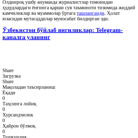
Олдинроқ ушбу ануманда журналистлар томонидан
ҳудудлардаги ёнғинга қарши сув таъминоти тизимида жиддий
камчиликлар ва муаммолар ўртага
ташланганди
. Ҳолат
юзасидан мутасаддилар муносабат билдирган эди.
Ўзбекистон бўйлаб янгиликлар: Telegram-
каналга уланинг
Share
Загрузка
Share
Мақоладан таъсирланиш
Ёқади
0
Таҳсинга лойиқ
0
Хурсандчилик
0
Ҳайрон бўлмоқ
0
Тушкунлик